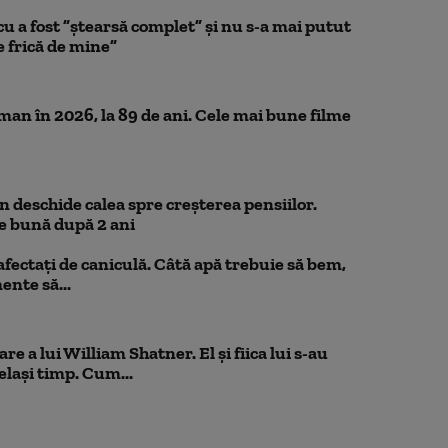
a fost ”ștearsă complet” și nu s-a mai putut
e frică de mine”
n în 2026, la 89 de ani. Cele mai bune filme
 deschide calea spre creșterea pensiilor.
e bună după 2 ani
 afectați de caniculă. Câtă apă trebuie să bem,
mente să...
e a lui William Shatner. El și fiica lui s-au
elași timp. Cum...