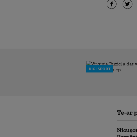
DIGI SPORT
Te-ar p
Nicușor
România