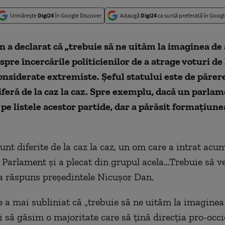
Urmărește
Digi24
în Google Discover
Adaugă
Digi24
ca sursă preferată în Googl
 a declarat că „trebuie să ne uităm la imaginea de
spre încercările politicienilor de a atrage voturi de 
onsiderate extremiste. Șeful statului este de părer
diferă de la caz la caz. Spre exemplu, dacă un parlam
 pe listele acestor partide, dar a părăsit formațiune
sunt diferite de la caz la caz, un om care a intrat acu
 Parlament și a plecat din grupul acela...Trebuie să 
, a răspuns președintele Nicușor Dan.
e a mai subliniat că „trebuie să ne uităm la imaginea
 să găsim o majoritate care să țină direcția pro-occi