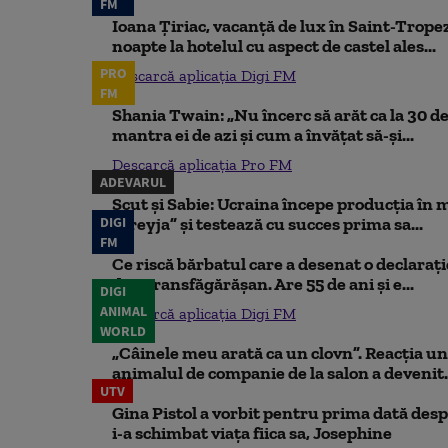
FM
Ioana Țiriac, vacanță de lux în Saint-Tropez
noapte la hotelul cu aspect de castel ales...
PRO
Descarcă aplicația Digi FM
FM
Shania Twain: „Nu încerc să arăt ca la 30 de
mantra ei de azi și cum a învățat să-și...
Descarcă aplicația Pro FM
ADEVARUL
Scut și Sabie: Ucraina începe producția în 
DIGI
„Freyja” și testează cu succes prima sa...
FM
Ce riscă bărbatul care a desenat o declaraț
din Transfăgărășan. Are 55 de ani și e...
DIGI
ANIMAL
Descarcă aplicația Digi FM
WORLD
„Câinele meu arată ca un clovn”. Reacția un
animalul de companie de la salon a devenit.
UTV
Gina Pistol a vorbit pentru prima dată despr
i-a schimbat viața fiica sa, Josephine