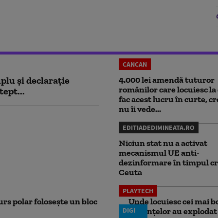
CANCAN
plu și declarație
4.000 lei amendă tuturor
românilor care locuiesc la 
tept...
fac acest lucru în curte, c
nu îi vede...
EDITIADEDIMINEATA.RO
Niciun stat nu a activat
mecanismul UE anti-
dezinformare în timpul cr
Ceuta
PLAYTECH
rs polar folosește un bloc
Unde locuiesc cei mai b
DIGI
locuințelor au explodat