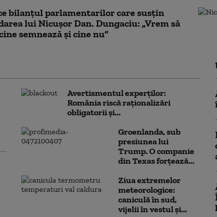
e bilanțul parlamentarilor care susțin
area lui Nicușor Dan. Dungaciu: „Vrem să
ine semnează și cine nu”
Avertismentul experților:
România riscă raționalizări
obligatorii și...
Groenlanda, sub
presiunea lui
Trump. O companie
din Texas forțează...
Ziua extremelor
meteorologice:
caniculă în sud,
vijelii în vestul și...