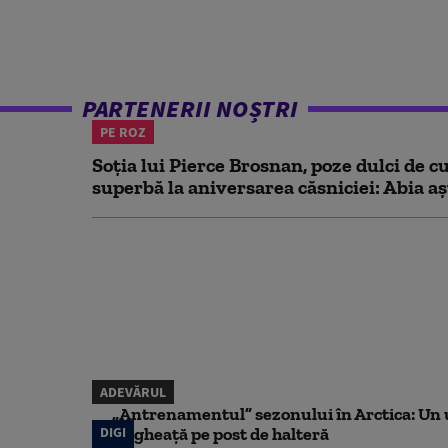
PARTENERII NOȘTRI
PE ROZ
Soția lui Pierce Brosnan, poze dulci de cu
superbă la aniversarea căsniciei: Abia aș
ADEVĂRUL
„Antrenamentul” sezonului în Arctica: Un u
DIGI
de gheață pe post de halteră