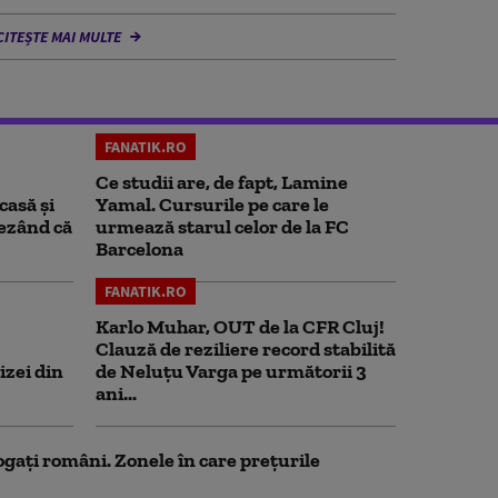
CITEȘTE MAI MULTE
FANATIK.RO
Ce studii are, de fapt, Lamine
casă și
Yamal. Cursurile pe care le
rezând că
urmează starul celor de la FC
Barcelona
FANATIK.RO
Karlo Muhar, OUT de la CFR Cluj!
Clauză de reziliere record stabilită
izei din
de Neluțu Varga pe următorii 3
ani...
ogați români. Zonele în care prețurile