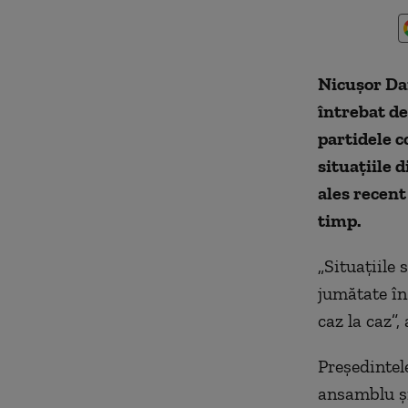
Nicușor Dan
întrebat de
partidele c
situațiile 
ales recent
timp.
„Situațiile 
jumătate în
caz la caz”
Președintel
ansamblu și