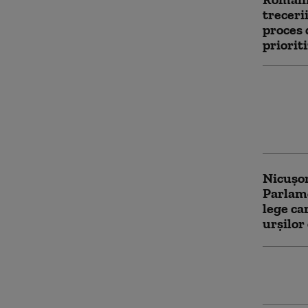
treceri
proces 
priorit
Mesajul
Moody’s
confirm
România
Nicușor
Parlame
lege c
urșilor
Ce spun
declara