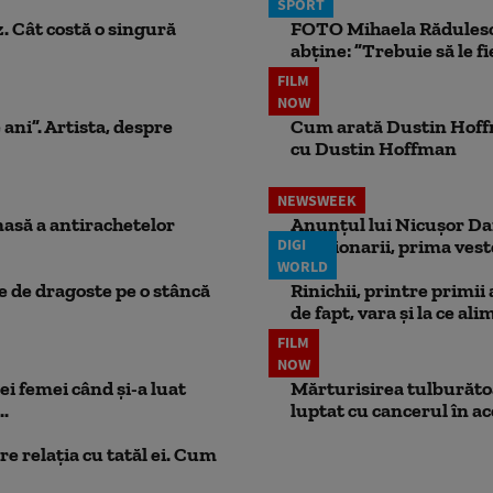
SPORT
. Cât costă o singură
FOTO Mihaela Rădulescu 
abține: ”Trebuie să le fi
FILM
NOW
 ani”. Artista, despre
Cum arată Dustin Hoffma
cu Dustin Hoffman
NEWSWEEK
masă a antirachetelor
Anunțul lui Nicușor Dan
DIGI
Pensionarii, prima vest
WORLD
ie de dragoste pe o stâncă
Rinichii, printre primii
de fapt, vara și la ce ali
FILM
NOW
ei femei când și-a luat
Mărturisirea tulburătoar
..
luptat cu cancerul în ac
e relația cu tatăl ei. Cum