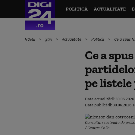
POLITICĂ
ACTUALITATE
E
HOME
Știri
Actualitate
Politică
Ce a spus Ni
Ce a spus
partidelo
pe listel
Data actualizării:
30.06.2026
Data publicării:
30.06.2026 1
Consultari sustinute de pres
/ George Calin