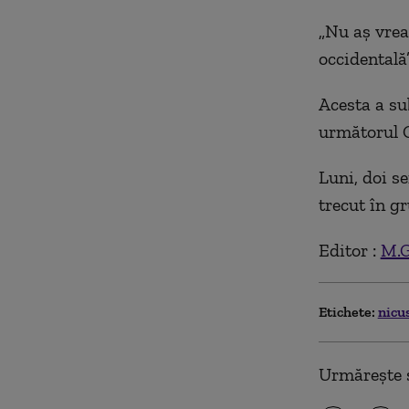
„Nu aș vrea
occidentală
Acesta a su
următorul 
Luni, doi s
trecut în g
Editor :
M.G
Etichete:
nicu
Urmărește ș