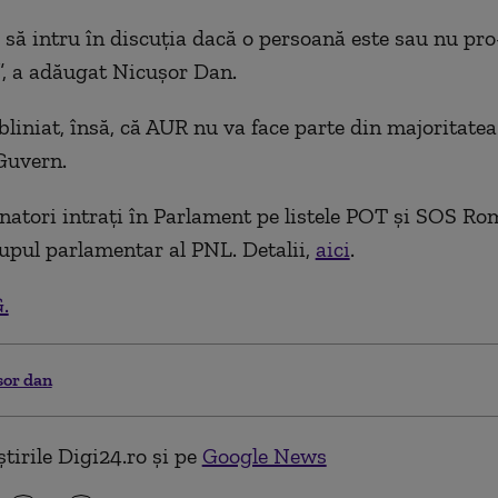
 să intru în discuția dacă o persoană este sau nu pro
”, a adăugat Nicușor Dan.
bliniat, însă, că AUR nu va face parte din majoritatea
Guvern.
enatori intrați în Parlament pe listele POT și SOS R
rupul parlamentar al PNL. Detalii,
aici
.
.
sor dan
tirile Digi24.ro și pe
Google News