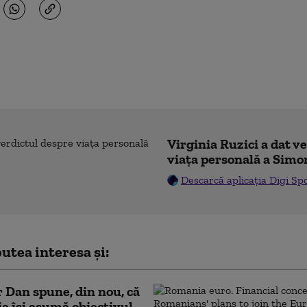
Virginia Ruzici a dat v
viața personală a Simo
Descarcă aplicația Digi Sp
utea interesa și:
 Dan spune, din nou, că
 își asumă obiectivul