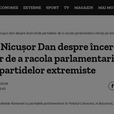
CONOMIE
EXTERNE
SPORT
TV
MAGAZIN
MAI MU
cușor Dan despre încercările partidelor de a racola parlamentari intrați pe lis
 Nicușor Dan despre încer
r de a racola parlamentari
e partidelor extremiste
 16:58
6:43
edintele Romaniei cu partidele parlamentare la Palatul Cotroceni, in Bucurest