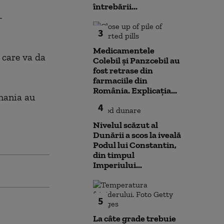
întrebării...
-
3
Medicamentele
 care va da
Colebil și Panzcebil au
fost retrase din
farmaciile din
România. Explicația...
omania au
4
Nivelul scăzut al
Dunării a scos la iveală
Podul lui Constantin,
din timpul
Imperiului...
5
La câte grade trebuie