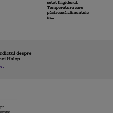
setat frigiderul.
Temperatura care
păstrează alimentele
în...
erdictul despre
nei Halep
ort