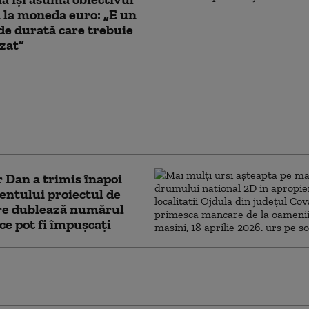
i la moneda euro: „E un
de durată care trebuie
izat”
 lui Nicușor Dan după decizia
 privind ratingul de țară: „A
at pașii importanți pe care
 i-a făcut”
 Dan a trimis înapoi
ntului proiectul de
are dublează numărul
 ce pot fi împușcați
e Ilie Bolojan despre publicarea
ției de avere a partenerei sale de viață