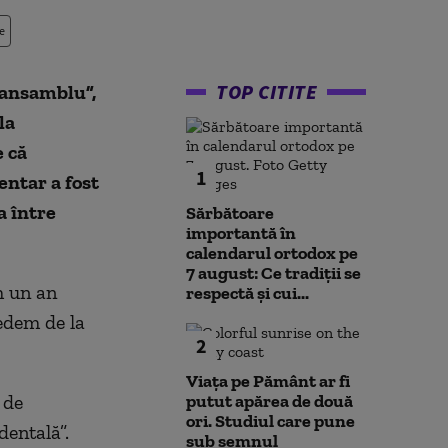
e
TOP CITITE
 ansamblu”,
la
e că
1
entar a fost
a între
Sărbătoare
importantă în
calendarul ortodox pe
7 august: Ce tradiții se
m un an
respectă și cui...
vedem de la
2
Viața pe Pământ ar fi
 de
putut apărea de două
ori. Studiul care pune
dentală”.
sub semnul