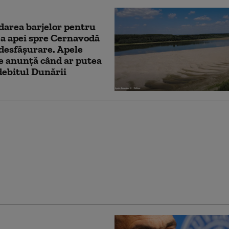
area barjelor pentru
a apei spre Cernavodă
 desfășurare. Apele
 anunță când ar putea
debitul Dunării
cere lui Bolojan să
 la Bruxelles
rea centralelor pe
: „României nu i se
ere să rămână în