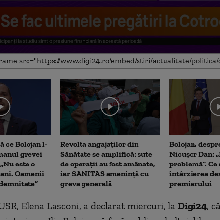
me
 ce Bolojan l-
Revolta angajaților din
Bolojan, despre
manul grevei
Sănătate se amplifică: sute
Nicușor Dan: „
 „Nu este o
de operații au fost amânate,
problemă”. Ce
bani. Oamenii
iar SANITAS amenință cu
întârzierea d
 demnitate”
greva generală
premierului
USR, Elena Lasconi, a declarat miercuri, la
Digi24
, c