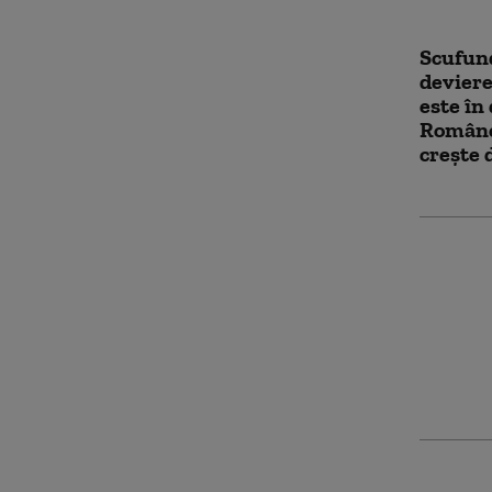
Scufund
deviere
este în
Române
crește 
PSD îi 
susțină
reporni
cărbune
poate c
beznă”