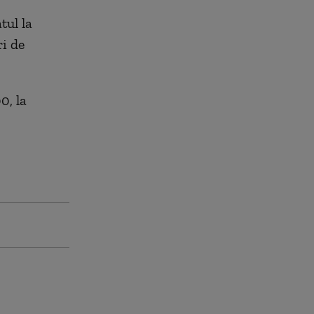
tul la
ri de
0, la