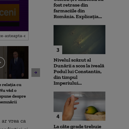
fost retrase din
farmaciile din
România. Explicația...
3
Nivelul scăzut al
Dunării a scos la iveală
Podul lui Constantin,
din timpul
Imperiului...
 relația cu
Bolojan, apel către români
Alexandru Naz
Nu văd o
după oprirea centralei
avertizează că 
 spune despre
nucleare de la Cernavodă:
rămân ridicate
esemnării
Reduceți consumul de
rapoartele Fitc
energie în orele de vârf
„Nu a fost o pe
4
ă ar vrea ca
La câte grade trebuie