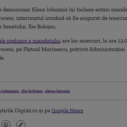
e demisionar Klaus Iohannis îşi încheie astăzi manda
roceni, interimatul urmând să fie asigurat de miercu
 Senatului, Ilie Bolojan.
de preluare a mandatului
are loc miercuri, la ora 12,0
roceni, pe Platoul Marinescu, potrivit Administraţiei
e.
s iohannis
ilie bolojan
elena lasconi
tirile Digi24.ro și pe
Google News