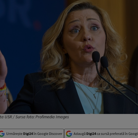
nta USR / Sursa foto: Profimedia Images
Urmărește
Digi24
în Google Discover
Adaugă
Digi24
ca sursă preferată în Googl