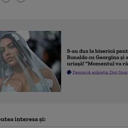
S-au dus la biserică pen
Ronaldo cu Georgina și 
uriașă! ”Momentul va ră
Descarcă aplicația Digi Spor
utea interesa și: