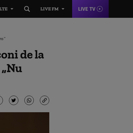
LIVE TV
LTE
LIVE FM
uns”
oni de la
. „Nu