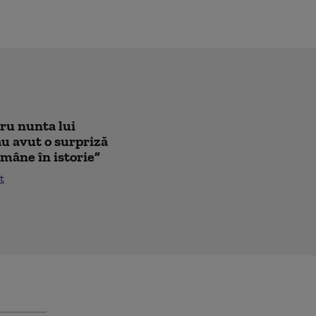
tru nunta lui
au avut o surpriză
mâne în istorie”
t