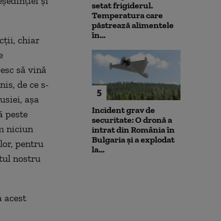
eședinției și
setat frigiderul.
Temperatura care
păstrează alimentele
în...
ții, chiar
e
resc să vină
is, de ce s-
5
usiei, așa
Incident grav de
ă peste
securitate: O dronă a
m niciun
intrat din România în
Bulgaria şi a explodat
lor, pentru
la...
tul nostru
a acest