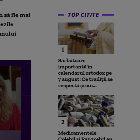
TOP CITITE
n să fie mai
ezile
 anului
1
Sărbătoare
importantă în
calendarul ortodox pe
7 august: Ce tradiții se
respectă și cui...
2
Medicamentele
Colebil și Panzcebil au