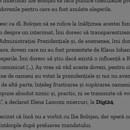
 interimar Ilie Bolojan să facă publice cheltuielile pr
dovezile pentru care au fost anulate alegerile.
sc ca dl. Bolojan să se ridice la înălțimea acestei func
 despre un interimat. Îmi doresc să transparentizez
e Administrației Prezidențiale și, de asemenea, îmi do
lare, dovezi care nu au fost prezentate de Klaus Iohann
egerile. Îmi doresc să știu dacă există o influență a R
omunicat (...). Aș vrea să văd aceste dovezi, pentru c
ne de oameni au votat la prezidențiale și noi nu ave
 de altă parte, înțeleg frustrarea și supărarea oameni
spune absolut nimic și, practic, ni se transmite că vo
”, a declarat Elena Lasconi miercuri, la
Digi24
.
cizat că încă nu a vorbit cu Ilie Bolojan, dar speră c
 întâmple după preluarea mandatului.