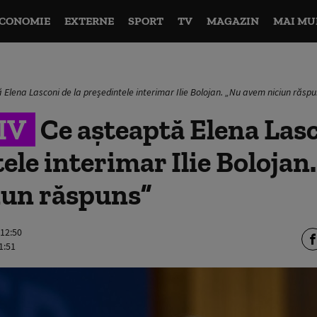
CONOMIE
EXTERNE
SPORT
TV
MAGAZIN
MAI MU
 Elena Lasconi de la președintele interimar Ilie Bolojan. „Nu avem niciun răsp
IV
Ce așteaptă Elena Lasc
ele interimar Ilie Bolojan
iun răspuns”
 12:50
1:51