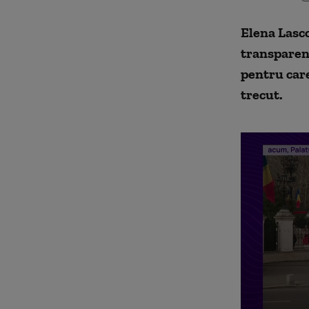
Elena Lasco
transparent
pentru care
trecut.