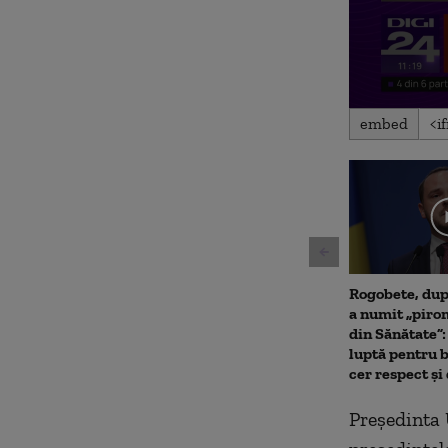
0
embed
seconds
of
6
minutes,
37
seconds
Volu
90%
Rogobete, după
a numit „piro
din Sănătate”:
luptă pentru 
cer respect și
Președinta 