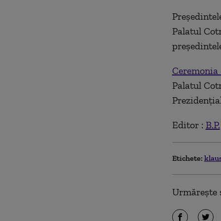
Preşedintel
Palatul Cot
preşedintele
Ceremonia 
Palatul Cot
Prezidenţial
Editor :
B.P.
Etichete:
klau
Urmărește ș