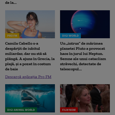
de la...
PRO FM
DIGI WORLD
Camila Cabello s-a
Un „intrus” de mărimea
despărțit de iubitul
planetei Pluto a provocat
miliardar, dar nu stă să
haos în jurul lui Neptun.
plângă. A ajuns în Grecia, la
Semne ale unui cataclism
plajă, și a pozat în costum
străvechi, detectate de
de baie
telescopul...
Descarcă aplicația Pro FM
DIGI ANIMAL WORLD
FILM NOW