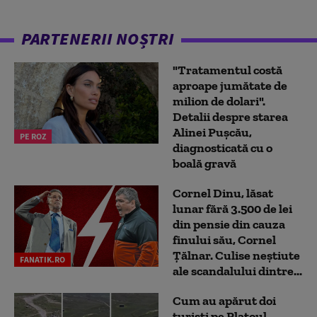
PARTENERII NOȘTRI
"Tratamentul costă
aproape jumătate de
milion de dolari".
Detalii despre starea
Alinei Pușcău,
PE ROZ
diagnosticată cu o
boală gravă
Cornel Dinu, lăsat
lunar fără 3.500 de lei
din pensie din cauza
finului său, Cornel
Țălnar. Culise neștiute
FANATIK.RO
ale scandalului dintre...
Cum au apărut doi
turiști pe Platoul