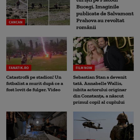
Bucegi. Imaginile
publicate de Salvamont
Prahova au revoltat
CANCAN
românii
FANATIK.RO
FILM NOW
Catastrofă pe stadion! Un
Sebastian Stan a devenit
fotbalist a murit după ce a
tată. Annabelle Wallis,
fost lovit de fulger. Video
iubita actorului originar
din Constanța, a născut
primul copil al cuplului