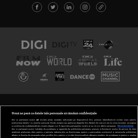
TERMENI ȘI CONDIȚII
POLITICA DE CONFIDENȚIALITATE
Nouă ne pasă ca datele tale personale să rămână confidențiale
Noi și partenerii noștri
30
stocăm și/sau accesăm informații pe dispozitivul dvs., precum identificatorii cookie unici pentru
prelucrarea datelor cu caracter personal. Puteți accepta sau gestiona alegerile dvs. făcând clic mai jos sau în orice moment, pe pagina
ABONARE DIGI TV
cu politica de confidențialitate. Aceste alegeri vor fi raportate partenerilor noștri și nu vă vor afecta navigarea.
Mai multe detalii
Noi si partenerii nostri (retelele de socializare si agentiile de publicitate partenere, precum si furnizorii nostri de servicii de date
analitice) prelucram date pentru a permite website-ului sa functioneze, pentru a personaliza continutul si anunturile publicitare
GESTIONAȚI PREFERINȚELE
afisate in functie de interesele si/sau profilul dvs., pentru a va oferi functionalitati aferente retelelor de socializare si pentru a analiza