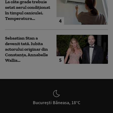
La câte grade trebuie
setat aerul condiționat
în timpul caniculei.
Temperatura...
4
Sebastian Stan a
devenit tată. Iubita
actorului originar din
Constanța, Annabelle
5
Wallis...
București Băneasa, 18°C