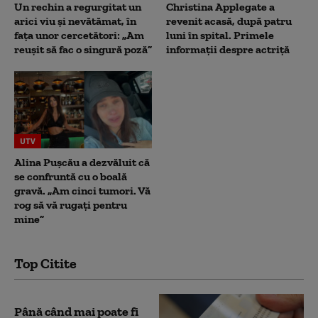
Un rechin a regurgitat un
Christina Applegate a
arici viu și nevătămat, în
revenit acasă, după patru
fața unor cercetători: „Am
luni în spital. Primele
reușit să fac o singură poză”
informații despre actriță
UTV
Alina Pușcău a dezvăluit că
se confruntă cu o boală
gravă. „Am cinci tumori. Vă
rog să vă rugați pentru
mine”
Top Citite
Până când mai poate fi