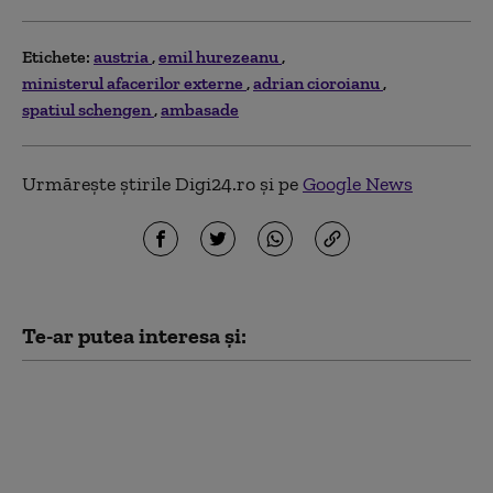
Etichete:
austria
emil hurezeanu
ministerul afacerilor externe
adrian cioroianu
spatiul schengen
ambasade
Urmărește știrile Digi24.ro și pe
Google News
Te-ar putea interesa și:
Record absolut de
temperatură în
Austria: 40,8°C.
„Vremea aceasta este