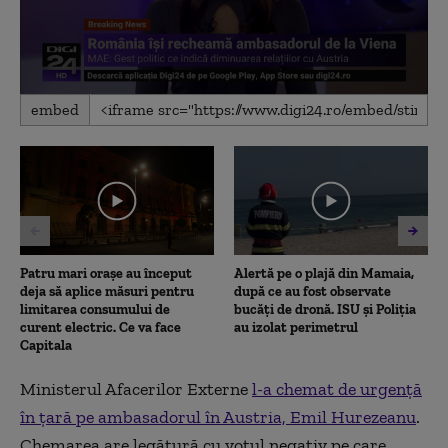
0
embed
seconds
of
7
minutes,
27
seconds
Patru mari orașe au început
Alertă pe o plajă din Mamaia,
deja să aplice măsuri pentru
după ce au fost observate
limitarea consumului de
bucăți de dronă. ISU și Poliția
curent electric. Ce va face
au izolat perimetrul
Capitala
Ministerul Afacerilor Externe
l-a chemat de urgență
în țară pe ambasadorul în Austria, Emil Hurezeanu
.
Chemarea are legătură cu votul negativ pe care