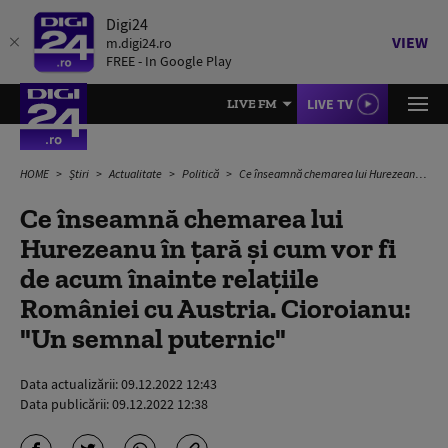
Digi24
VIEW
m.digi24.ro
FREE - In Google Play
LIVE TV
LIVE FM
HOME
Știri
Actualitate
Politică
Ce înseamnă chemarea lui Hurezeanu în țară și cum vor fi de acum înainte relațiile României cu Austria. Cioroianu: "Un semnal puternic"
Ce înseamnă chemarea lui
Hurezeanu în țară și cum vor fi
de acum înainte relațiile
României cu Austria. Cioroianu:
"Un semnal puternic"
Data actualizării:
09.12.2022 12:43
Data publicării:
09.12.2022 12:38