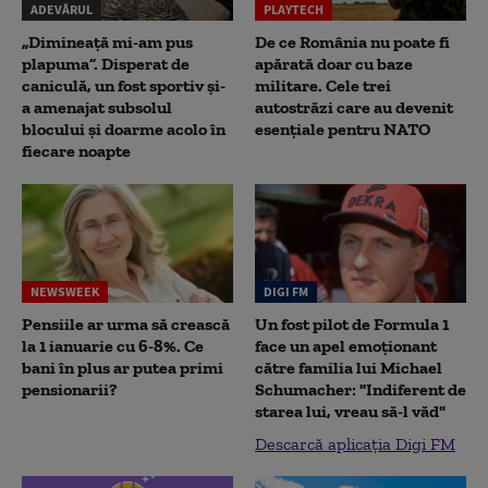
ADEVĂRUL
PLAYTECH
„Dimineață mi-am pus
De ce România nu poate fi
plapuma”. Disperat de
apărată doar cu baze
caniculă, un fost sportiv și-
militare. Cele trei
a amenajat subsolul
autostrăzi care au devenit
blocului și doarme acolo în
esențiale pentru NATO
fiecare noapte
NEWSWEEK
DIGI FM
Pensiile ar urma să crească
Un fost pilot de Formula 1
la 1 ianuarie cu 6-8%. Ce
face un apel emoționant
bani în plus ar putea primi
către familia lui Michael
pensionarii?
Schumacher: "Indiferent de
starea lui, vreau să-l văd"
Descarcă aplicația Digi FM