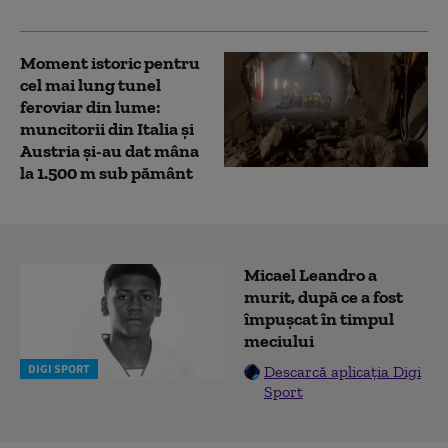
Moment istoric pentru
cel mai lung tunel
feroviar din lume:
muncitorii din Italia și
Austria și-au dat mâna
la 1.500 m sub pământ
Micael Leandro a
murit, după ce a fost
împușcat în timpul
meciului
DIGI SPORT
Descarcă aplicația Digi
Sport