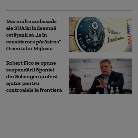
un dezastru”
Mai multe ambasade
ale SUA îşi îndeamnă
cetăţenii să „ia în
considerare părăsirea”
Orientului Mijlociu
Robert Fico se opune
suspendării Spaniei
din Schengen şi oferă
ajutor pentru
controalele la frontieră
Italia vrea să ceară
suspendarea Spaniei
din Spaţiul Schengen.
Motivul invocat de
Antonio Tajani