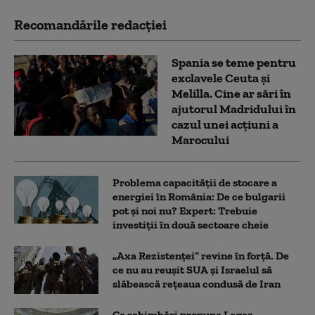
Recomandările redacţiei
Spania se teme pentru
exclavele Ceuta și
Melilla. Cine ar sări în
ajutorul Madridului în
cazul unei acțiuni a
Marocului
Problema capacității de stocare a
energiei în România: De ce bulgarii
pot și noi nu? Expert: Trebuie
investiții în două sectoare cheie
„Axa Rezistenței” revine în forță. De
ce nu au reușit SUA și Israelul să
slăbească rețeaua condusă de Iran
Ce schimbări propune Legea