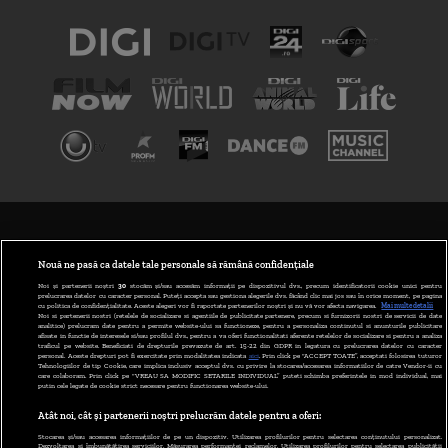
TERMENI ȘI CONDIȚII
POLITICA DE CONFIDENȚIALITATE
Nouă ne pasă ca datele tale personale să rămână confidențiale
Noi și partenerii noștri
30
stocăm și/sau accesăm informații pe dispozitivul dvs., precum identificatorii cookie unici pentru
prelucrarea datelor cu caracter personal. Puteți accepta sau gestiona alegerile dvs. făcând clic mai jos sau în orice moment, pe pagina
ABONARE DIGI TV
cu politica de confidențialitate. Aceste alegeri vor fi raportate partenerilor noștri și nu vă vor afecta navigarea.
Mai multe detalii
Noi si partenerii nostri (retelele de socializare si agentiile de publicitate partenere, precum si furnizorii nostri de servicii de date
analitice) prelucram date pentru a permite website-ului sa functioneze, pentru a personaliza continutul si anunturile publicitare
GESTIONAȚI PREFERINȚELE
afisate in functie de interesele si/sau profilul dvs., pentru a va oferi functionalitati aferente retelelor de socializare si pentru a analiza
traficul pe website. Beneficiati de drepturile prevazute de art. 15-22 din GDPR in legatura cu prelucrarea datelor cu caracter
personal. Aceste drepturi pot fi exercitate prin modalitatea indicata
aici
. Prin click pe “ACCEPT TOATE”, acceptati folosirea tuturor
CODUL DIGI24
Tehnologiilor de tip Cookie, care implica inclusiv acceptul dvs. cu privire la stocarea/accesarea informatiilor de catre Vendor-ii cu
care colaboram. Prin click pe “VREAU SA MODIFIC SETARILE INDIVIDUAL” puteti schimba preferintele in mod individual, mai
putin cele legate de cookie strict necesare pentru functionarea website-ului.
CAMERE WEB
Atât noi, cât și partenerii noștri prelucrăm datele pentru a oferi:
CONTACT/INFO
Stocarea și/sau accesarea informațiilor de pe un dispozitiv. Utilizarea profilurilor pentru selectarea conținutului personalizat.
Dezvoltarea și îmbunătățirea serviciilor. Măsurarea performanței reclamelor. Utilizarea profilurilor pentru selectarea publicității