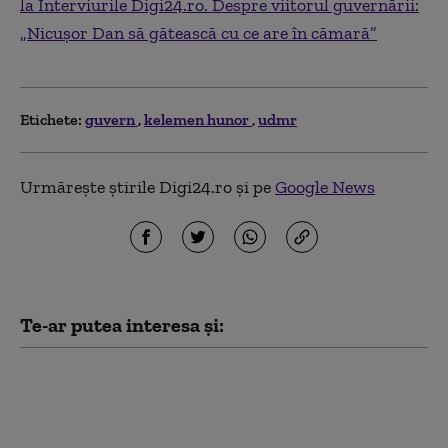
la Interviurile Digi24.ro. Despre viitorul guvernării:
„Nicușor Dan să gătească cu ce are în cămară”
Etichete:
guvern
kelemen hunor
udmr
Urmărește știrile Digi24.ro și pe
Google News
Te-ar putea interesa și:
Fabricile de
medicamente cer
Guvernului să nu le fie
tăiat curentul.