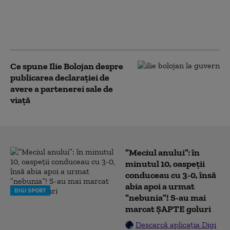
„Alegerile din 2028 se
apropie. Crește riscul
recăderii în populism și
risipă”
Ce spune Ilie Bolojan despre
publicarea declarației de
avere a partenerei sale de
viață
”Meciul anului”: în
minutul 10, oaspeții
conduceau cu 3-0, însă
abia apoi a urmat
DIGI SPORT
”nebunia”! S-au mai
marcat ȘAPTE goluri
Descarcă aplicația Digi