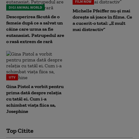
FILM NOW
DIGI ANIMAL WORLD
Michelle Pfeiffer nu-și mai
Descoperirea făcută de o
dorește să joace în filme. Ce
femeie după ce a salvat un
a cucerit-o total: „E mult
câine care urma sa fie
mai distractiv”
eutanasiat. Patrupedul are
o rasă extrem de rară
UTV
Gina Pistol a vorbit pentru
prima dată despre relația
cu tatăl ei. Cum i-a
schimbat viața fiica sa,
Josephine
Top Citite