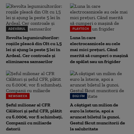
ADEVĂRUL
PLAYTECH
Revolta legumicultorilor:
Luna în care
roșiile pleacă din Olt cu 1,5
electrocasnicele au cele
lei și ajung la peste 5 lei în
mai mici prețuri. Când
Ardeal. Cer controale și
merită să cumperi o mașină
eliminarea samsarilor
de spălat sau un frigider
NEWSWEEK
DIGI FM
Șeful milionar al CFR
A câștigat un milion de
Călători și șeful CFR, plătit
euro la loterie, apoi a
cu 6.000€, vor fi schimbați.
aruncat biletul la gunoi.
Companii cu miliarde
Gestul făcut muncitorii de
datorii
la salubritate