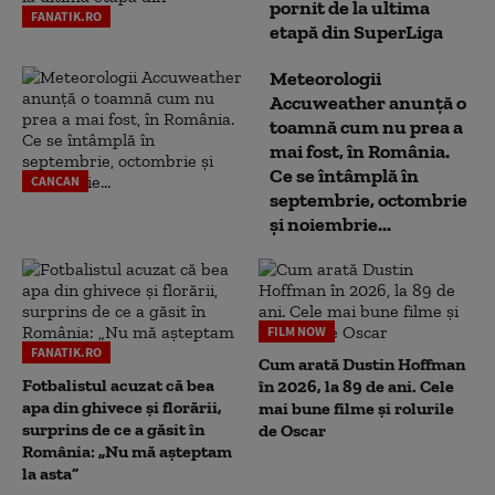
pornit de la ultima
FANATIK.RO
etapă din SuperLiga
Meteorologii
Accuweather anunță o
toamnă cum nu prea a
mai fost, în România.
Ce se întâmplă în
CANCAN
septembrie, octombrie
și noiembrie...
FILM NOW
FANATIK.RO
Cum arată Dustin Hoffman
Fotbalistul acuzat că bea
în 2026, la 89 de ani. Cele
apa din ghivece și florării,
mai bune filme și rolurile
surprins de ce a găsit în
de Oscar
România: „Nu mă așteptam
la asta”