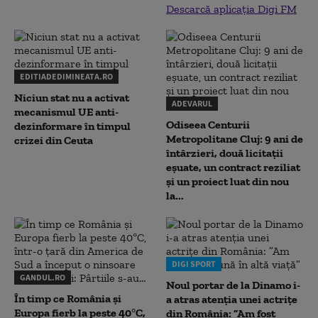
Descarcă aplicația Digi FM
EDITIADEDIMINEATA.RO
Niciun stat nu a activat
ADEVARUL
mecanismul UE anti-
Odiseea Centurii
dezinformare în timpul
Metropolitane Cluj: 9 ani de
crizei din Ceuta
întârzieri, două licitații
eșuate, un contract reziliat
și un proiect luat din nou
la...
DIGI SPORT
GANDUL.RO
Noul portar de la Dinamo i-
În timp ce România și
a atras atenția unei actrițe
Europa fierb la peste 40°C,
din România: ”Am fost