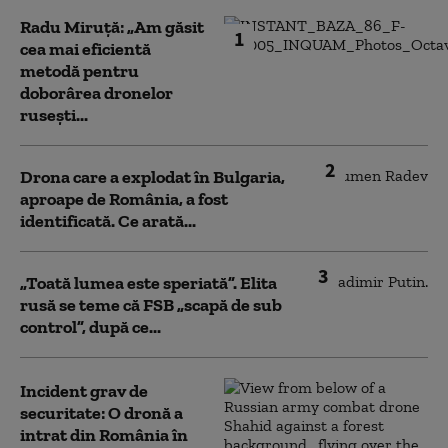
Radu Miruță: „Am găsit
1
cea mai eficientă
metodă pentru
doborârea dronelor
rusești...
2
Drona care a explodat în Bulgaria,
aproape de România, a fost
identificată. Ce arată...
3
„Toată lumea este speriată”. Elita
rusă se teme că FSB „scapă de sub
control”, după ce...
Incident grav de
securitate: O dronă a
intrat din România în