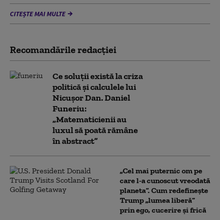
CITEȘTE MAI MULTE
Recomandările redacţiei
Ce soluții există la criza
politică și calculele lui
Nicușor Dan. Daniel
Funeriu:
„Matematicienii au
luxul să poată rămâne
în abstract”
„Cel mai puternic om pe
care l-a cunoscut vreodată
planeta”. Cum redefinește
Trump „lumea liberă”
prin ego, cucerire și frică