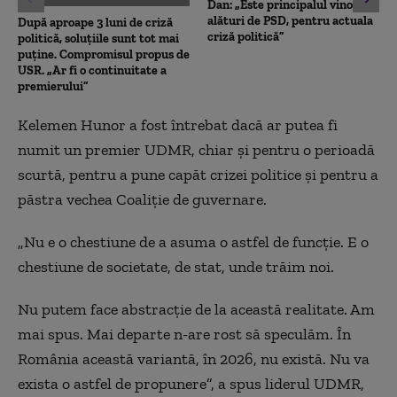
Dan: „Este principalul vinovat,
alături de PSD, pentru actuala
După aproape 3 luni de criză
criză politică”
politică, soluțiile sunt tot mai
puține. Compromisul propus de
USR. „Ar fi o continuitate a
premierului”
Kelemen Hunor a fost întrebat dacă ar putea fi
numit un premier UDMR, chiar și pentru o perioadă
scurtă, pentru a pune capăt crizei politice și pentru a
păstra vechea Coaliție de guvernare.
„Nu e o chestiune de a asuma o astfel de funcție. E o
chestiune de societate, de stat, unde trăim noi.
Nu putem face abstracție de la această realitate. Am
mai spus. Mai departe n-are rost să speculăm. În
România această variantă, în 2026, nu există. Nu va
exista o astfel de propunere”, a spus liderul UDMR,