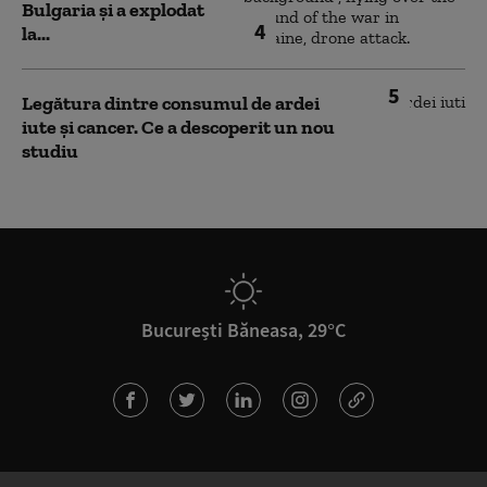
Bulgaria şi a explodat
4
la...
5
Legătura dintre consumul de ardei
iute și cancer. Ce a descoperit un nou
studiu
București Băneasa, 29°C