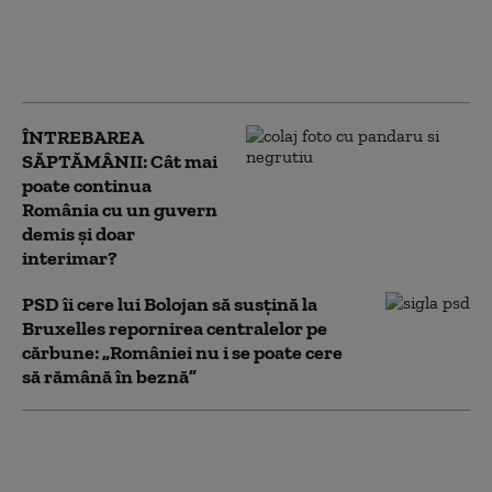
România are deja
probleme în
aprovizionare
ÎNTREBAREA
SĂPTĂMÂNII: Cât mai
poate continua
România cu un guvern
demis și doar
interimar?
PSD îi cere lui Bolojan să susțină la
Bruxelles repornirea centralelor pe
cărbune: „României nu i se poate cere
să rămână în beznă”
Bolojan, mesaj înainte de
evaluarea Moody's: