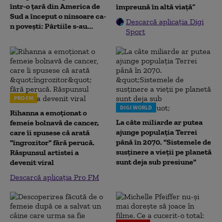
într-o țară din America de
împreună în altă viață”
Sud a început o ninsoare ca-
Descarcă aplicația Digi
n povești: Pârtiile s-au...
Sport
PRO FM
DIGI WORLD
Rihanna a emoționat o
La câte miliarde ar putea
femeie bolnavă de cancer,
ajunge populația Terrei
care îi spusese că arată
până în 2070. "Sistemele de
"îngrozitor" fără perucă.
susținere a vieții pe planetă
Răspunsul artistei a
sunt deja sub presiune"
devenit viral
Descarcă aplicația Pro FM