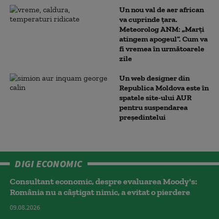
Un nou val de aer african
va cuprinde țara.
Meteorolog ANM: „Marți
atingem apogeul”. Cum va
fi vremea în următoarele
zile
Un web designer din
Republica Moldova este în
spatele site-ului AUR
pentru suspendarea
președintelui
DIGI ECONOMIC
Consultant economic, despre evaluarea Moody's:
România nu a câştigat nimic, a evitat o pierdere
09.08.2026