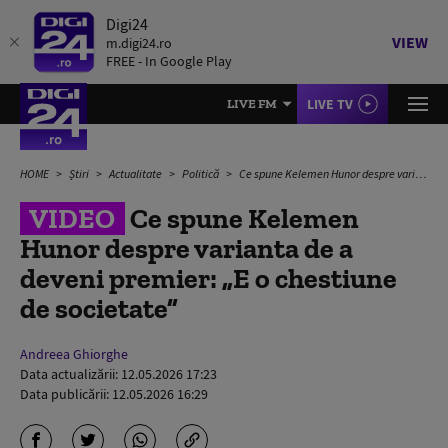
Digi24
VIEW
m.digi24.ro
FREE - In Google Play
LIVE TV
LIVE FM
HOME
Știri
Actualitate
Politică
Ce spune Kelemen Hunor despre varianta de a deveni premier: „E o chestiune de societate”
VIDEO
Ce spune Kelemen
Hunor despre varianta de a
deveni premier: „E o chestiune
de societate”
Andreea Ghiorghe
Data actualizării:
12.05.2026 17:23
Data publicării:
12.05.2026 16:29