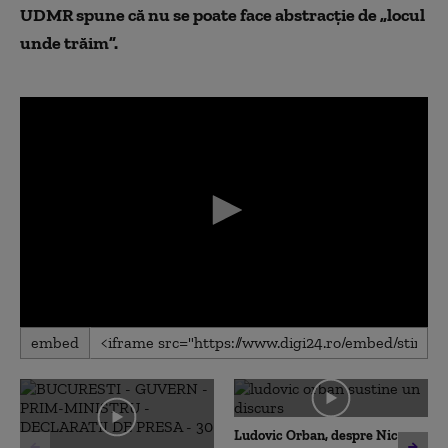
UDMR spune că nu se poate face abstracție de „locul
unde trăim”.
0
embed
seconds
of
0
seconds
Ludovic Orban, despre Nicușor