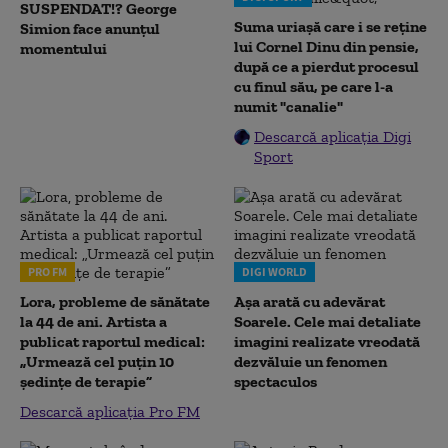
SUSPENDAT!? George
Suma uriașă care i se reține
Simion face anunțul
lui Cornel Dinu din pensie,
momentului
după ce a pierdut procesul
cu finul său, pe care l-a
numit "canalie"
Descarcă aplicația Digi
Sport
PRO FM
DIGI WORLD
Lora, probleme de sănătate
Așa arată cu adevărat
la 44 de ani. Artista a
Soarele. Cele mai detaliate
publicat raportul medical:
imagini realizate vreodată
„Urmează cel puțin 10
dezvăluie un fenomen
ședințe de terapie”
spectaculos
Descarcă aplicația Pro FM