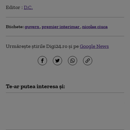
Editor :
D.C.
Etichete:
guvern
premier interimar
nicolae ciuca
Urmărește știrile Digi24.ro și pe
Google News
Te-ar putea interesa și:
Aplicaţia de cadastru şi carte
funciară e-Terra este mai aproape de
remediere. Care este stadiul testelor
făcute de autorități