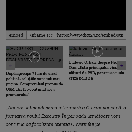
0
embed
seconds
of
0
seconds
Ludovic Orban, despre Nicușor
Dan: „Este principalul vinovat,
alături de PSD, pentru actuala
După aproape 3 luni de criză
criză politică”
politică, soluțiile sunt tot mai
puține. Compromisul propus de
USR. „Ar fi o continuitate a
premierului”
„
Am preluat conducerea interimară a Guvernului până la
formarea noului Executiv. În perioada următoare vom
continua să focalizăm atenția Guvernului pe