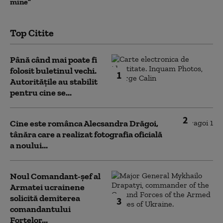
mine”
Top Citite
Până când mai poate fi
folosit buletinul vechi.
1
Autoritățile au stabilit
pentru cine se...
2
Cine este românca Alecsandra Drăgoi,
tânăra care a realizat fotografia oficială
a noului...
Noul Comandant-șef al
Armatei ucrainene
solicită demiterea
3
comandantului
Forțelor...