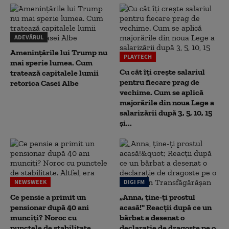
ADEVĂRUL
Amenințările lui Trump nu
PLAYTECH
mai sperie lumea. Cum
Cu cât îți crește salariul
tratează capitalele lumii
pentru fiecare prag de
retorica Casei Albe
vechime. Cum se aplică
majorările din noua Lege a
salarizării după 3, 5, 10, 15
și...
NEWSWEEK
DIGI FM
Ce pensie a primit un
„Anna, ţine-ţi prostul
pensionar după 40 ani
acasă!" Reacţii după ce un
munciți? Noroc cu
bărbat a desenat o
punctele de stabilitate.
declaraţie de dragoste pe o