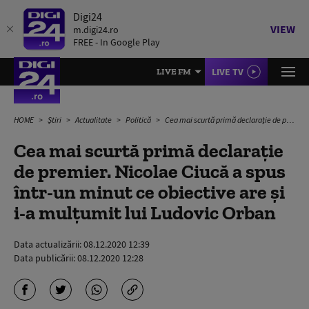
Digi24
VIEW
m.digi24.ro
FREE - In Google Play
LIVE TV
LIVE FM
HOME
Știri
Actualitate
Politică
Cea mai scurtă primă declarație de premier. Nicolae Ciucă a spus într-un minut ce obiective are și i-a mulțumit lui Ludovic Orban
Cea mai scurtă primă declarație
de premier. Nicolae Ciucă a spus
într-un minut ce obiective are și
i-a mulțumit lui Ludovic Orban
Data actualizării:
08.12.2020 12:39
Data publicării:
08.12.2020 12:28