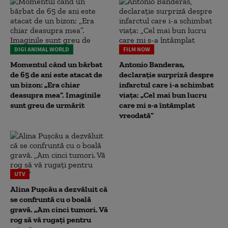
DIGI ANIMAL WORLD
FILM NOW
Momentul când un bărbat
Antonio Banderas,
de 65 de ani este atacat de
declarație surpriză despre
un bizon: „Era chiar
infarctul care i-a schimbat
deasupra mea”. Imaginile
viața: „Cel mai bun lucru
sunt greu de urmărit
care mi s-a întâmplat
vreodată”
UTV
Alina Pușcău a dezvăluit că
se confruntă cu o boală
gravă. „Am cinci tumori. Vă
rog să vă rugați pentru