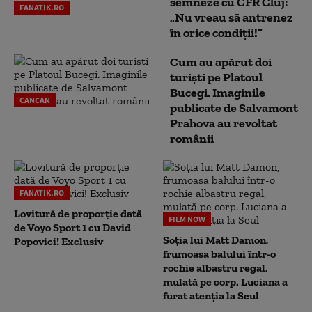
semneze cu CFR Cluj:
FANATIK.RO
„Nu vreau să antrenez
în orice condiții!”
Cum au apărut doi
turiști pe Platoul
Bucegi. Imaginile
CANCAN
publicate de Salvamont
Prahova au revoltat
românii
FANATIK.RO
Lovitură de proporție dată
FILM NOW
de Voyo Sport 1 cu David
Soția lui Matt Damon,
Popovici! Exclusiv
frumoasa balului într-o
rochie albastru regal,
mulată pe corp. Luciana a
furat atenția la Seul