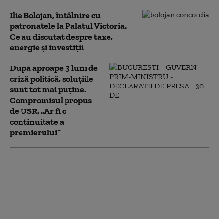
Ilie Bolojan, întâlnire cu
patronatele la Palatul Victoria.
Ce au discutat despre taxe,
energie și investiții
După aproape 3 luni de
criză politică, soluțiile
sunt tot mai puține.
Compromisul propus
de USR. „Ar fi o
continuitate a
premierului”
UDMR ar putea susține
un Guvern PSD.
Tanczos Barna: „Avem
nevoie de Executiv cu
puteri depline”. Când s-
ar încheia criza politică