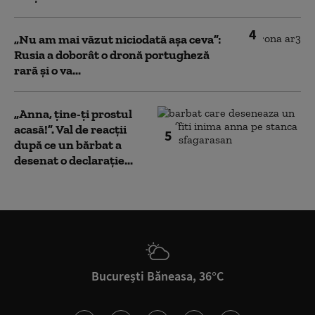
4
„Nu am mai văzut niciodată așa ceva”:
Rusia a doborât o dronă portugheză
rară și o va...
„Anna, ţine-ţi prostul
acasă!”. Val de reacții
5
după ce un bărbat a
desenat o declarație...
București Băneasa, 36°C