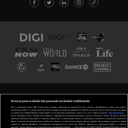
TERMENI ȘI CONDIȚII
POLITICA DE CONFIDENȚIALITATE
Nouă ne pasă ca datele tale personale să rămână confidențiale
Noi și partenerii noștri
30
stocăm și/sau accesăm informații pe dispozitivul dvs., precum identificatorii cookie unici pentru
prelucrarea datelor cu caracter personal. Puteți accepta sau gestiona alegerile dvs. făcând clic mai jos sau în orice moment, pe pagina
ABONARE DIGI TV
cu politica de confidențialitate. Aceste alegeri vor fi raportate partenerilor noștri și nu vă vor afecta navigarea.
Mai multe detalii
Noi si partenerii nostri (retelele de socializare si agentiile de publicitate partenere, precum si furnizorii nostri de servicii de date
analitice) prelucram date pentru a permite website-ului sa functioneze, pentru a personaliza continutul si anunturile publicitare
GESTIONAȚI PREFERINȚELE
afisate in functie de interesele si/sau profilul dvs., pentru a va oferi functionalitati aferente retelelor de socializare si pentru a analiza
traficul pe website. Beneficiati de drepturile prevazute de art. 15-22 din GDPR in legatura cu prelucrarea datelor cu caracter
personal. Aceste drepturi pot fi exercitate prin modalitatea indicata
aici
. Prin click pe “ACCEPT TOATE”, acceptati folosirea tuturor