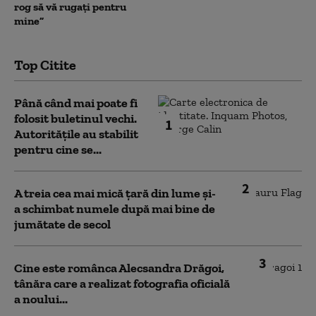
rog să vă rugați pentru
mine”
Top Citite
Până când mai poate fi
folosit buletinul vechi.
1
Autoritățile au stabilit
pentru cine se...
2
A treia cea mai mică țară din lume și-
a schimbat numele după mai bine de
jumătate de secol
3
Cine este românca Alecsandra Drăgoi,
tânăra care a realizat fotografia oficială
a noului...