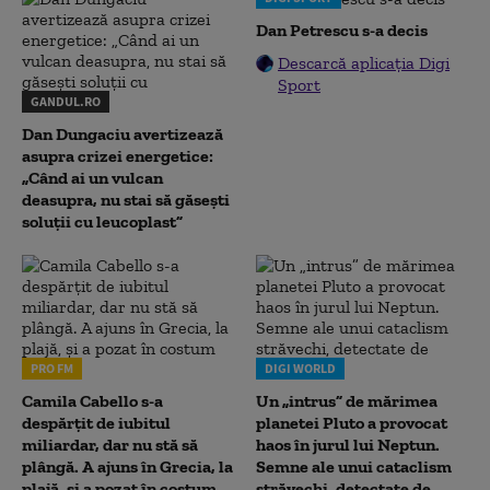
Dan Petrescu s-a decis
Descarcă aplicația Digi
Sport
GANDUL.RO
Dan Dungaciu avertizează
asupra crizei energetice:
„Când ai un vulcan
deasupra, nu stai să găsești
soluții cu leucoplast”
PRO FM
DIGI WORLD
Camila Cabello s-a
Un „intrus” de mărimea
despărțit de iubitul
planetei Pluto a provocat
miliardar, dar nu stă să
haos în jurul lui Neptun.
plângă. A ajuns în Grecia, la
Semne ale unui cataclism
plajă, și a pozat în costum
străvechi, detectate de