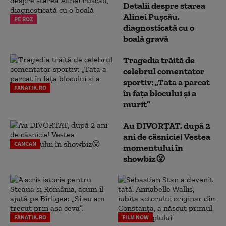
Detalii despre starea
Alinei Pușcău,
PE ROZ
diagnosticată cu o
boală gravă
Tragedia trăită de
celebrul comentator
sportiv: „Tata a parcat
FANATIK.RO
în fața blocului și a
murit”
Au DIVORȚAT, după 2
ani de căsnicie! Vestea
CANCAN
momentului în
showbiz😮
FANATIK.RO
FILM NOW