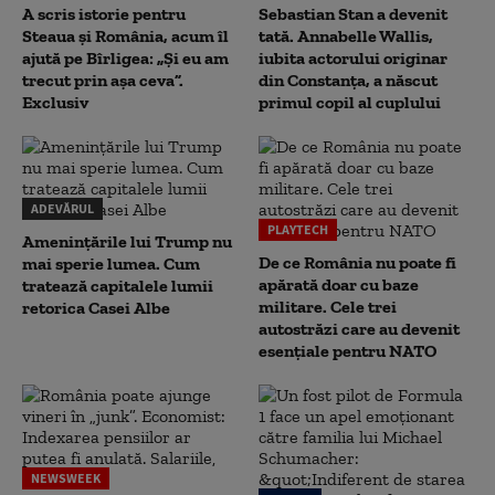
A scris istorie pentru
Sebastian Stan a devenit
Steaua și România, acum îl
tată. Annabelle Wallis,
ajută pe Bîrligea: „Și eu am
iubita actorului originar
trecut prin așa ceva”.
din Constanța, a născut
Exclusiv
primul copil al cuplului
ADEVĂRUL
PLAYTECH
Amenințările lui Trump nu
De ce România nu poate fi
mai sperie lumea. Cum
apărată doar cu baze
tratează capitalele lumii
militare. Cele trei
retorica Casei Albe
autostrăzi care au devenit
esențiale pentru NATO
NEWSWEEK