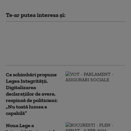
Te-ar putea interesa și:
Patru mari orașe au
început deja să aplice
măsuri pentru limitarea
consumului de curent
electric. Ce va face Capitala
Ce schimbări propune
Legea Integrității.
Digitalizarea
declarațiilor de avere,
respinsă de politicieni:
„Nu toată lumea e
capabilă”
Noua Lege a