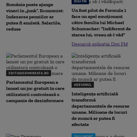
DIGI FM
România poate ajunge
Un fost pilot de Formula 1
vineri în „junk”. Economist:
face un apel emoționant
Indexarea pensiilor ar
către familia lui Michael
putea fi anulată. Salariile,
Schumacher: "Indiferent de
reduse
starea lui, vreau să-l văd"
Descarcă aplicația Digi FM
EDITIADEDIMINEATA.RO
Parlamentul European a
ADEVARUL
lansat un joc gratuit în care
Inteligența artificială
utilizatorii controlează o
transformă
campanie de dezinformare
departamentele de resurse
umane. Milioane de locuri
de muncă ar putea fi
afectate
DIGI SPORT