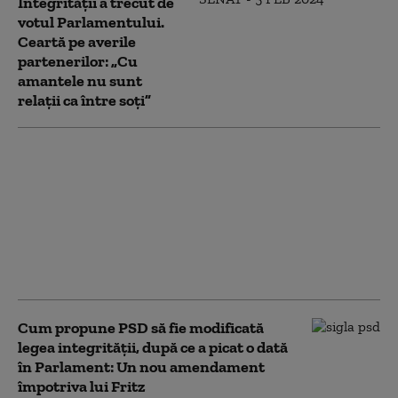
Integrității a trecut de
votul Parlamentului.
Ceartă pe averile
partenerilor: „Cu
amantele nu sunt
relații ca între soți”
Legea integrității 2.0,
votată de Camera
Deputaților. PSD și
AUR și-au susținut
reciproc
amendamentele.
Reacțiile partidelor
Cum propune PSD să fie modificată
legea integrității, după ce a picat o dată
în Parlament: Un nou amendament
împotriva lui Fritz