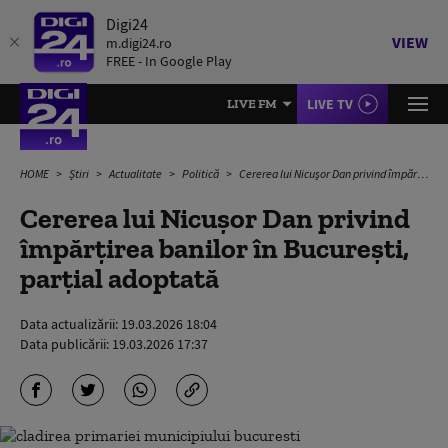
Digi24
VIEW
m.digi24.ro
FREE - In Google Play
LIVE TV
LIVE FM
HOME
Știri
Actualitate
Politică
Cererea lui Nicușor Dan privind împărțirea banilor în București, parțial adoptată
Cererea lui Nicușor Dan privind
împărțirea banilor în București,
parțial adoptată
Data actualizării:
19.03.2026 18:04
Data publicării:
19.03.2026 17:37