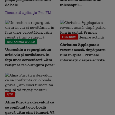
de baie
telescopul...
Descarcă aplicația Pro FM
FILM NOW
DIGI ANIMAL WORLD
Christina Applegate a
Un rechin a regurgitat un
revenit acasă, după patru
arici viu și nevătămat, în
luni în spital. Primele
fața unor cercetători: „Am
informații despre actriță
reușit să fac o singură poză”
UTV
Alina Pușcău a dezvăluit că
se confruntă cu o boală
gravă. „Am cinci tumori. Vă