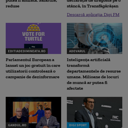
putea fi anulată. Salariile,
declaraţie de dragoste pe o
reduse
stâncă, în Transfăgărăşan
Descarcă aplicația Digi FM
EDITIADEDIMINEATA.RO
ADEVARUL
Parlamentul European a
Inteligența artificială
lansat un joc gratuit în care
transformă
utilizatorii controlează o
departamentele de resurse
campanie de dezinformare
umane. Milioane de locuri
de muncă ar putea fi
afectate
GANDUL.RO
DIGI SPORT