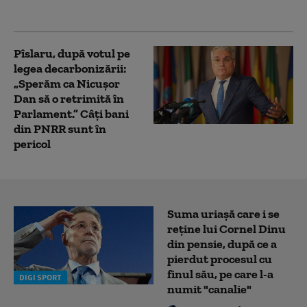
energie și investiții
Pîslaru, după votul pe
legea decarbonizării:
„Sperăm ca Nicușor
Dan să o retrimită în
Parlament.” Câți bani
din PNRR sunt în
pericol
Suma uriașă care i se
reține lui Cornel Dinu
din pensie, după ce a
pierdut procesul cu
finul său, pe care l-a
DIGI SPORT
numit "canalie"