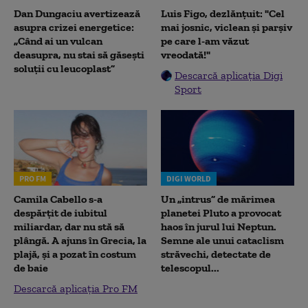
Dan Dungaciu avertizează
Luis Figo, dezlănțuit: "Cel
asupra crizei energetice:
mai josnic, viclean și parșiv
„Când ai un vulcan
pe care l-am văzut
deasupra, nu stai să găsești
vreodată!"
soluții cu leucoplast”
Descarcă aplicația Digi
Sport
PRO FM
DIGI WORLD
Camila Cabello s-a
Un „intrus” de mărimea
despărțit de iubitul
planetei Pluto a provocat
miliardar, dar nu stă să
haos în jurul lui Neptun.
plângă. A ajuns în Grecia, la
Semne ale unui cataclism
plajă, și a pozat în costum
străvechi, detectate de
de baie
telescopul...
Descarcă aplicația Pro FM