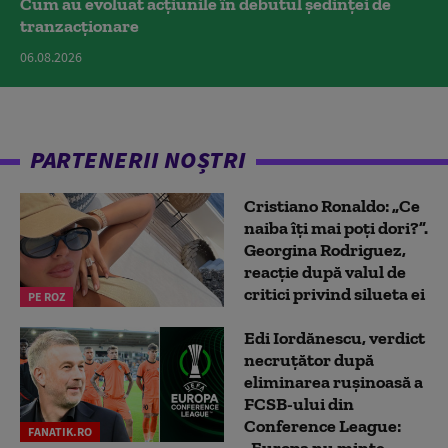
Cum au evoluat acțiunile în debutul ședinței de
tranzacționare
06.08.2026
PARTENERII NOȘTRI
Cristiano Ronaldo: „Ce
naiba îți mai poți dori?”.
Georgina Rodriguez,
reacție după valul de
critici privind silueta ei
PE ROZ
Edi Iordănescu, verdict
necruțător după
eliminarea rușinoasă a
FCSB-ului din
Conference League:
FANATIK.RO