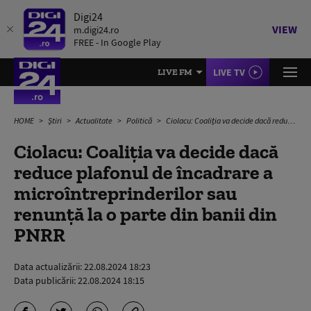
Digi24
VIEW
m.digi24.ro
FREE - In Google Play
LIVE TV
LIVE FM
HOME
Știri
Actualitate
Politică
Ciolacu: Coaliția va decide dacă reduce plafonul de încadrare a microîntreprinderilor sau renunță la o parte din banii din PNRR
Ciolacu: Coaliția va decide dacă
reduce plafonul de încadrare a
microîntreprinderilor sau
renunță la o parte din banii din
PNRR
Data actualizării:
22.08.2024 18:23
Data publicării:
22.08.2024 18:15