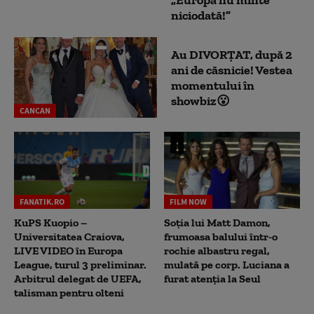
„Europa nu minte
niciodată!”
Au DIVORȚAT, după 2
ani de căsnicie! Vestea
momentului în
showbiz😮
CANCAN
FANATIK.RO
FILM NOW
KuPS Kuopio –
Soția lui Matt Damon,
Universitatea Craiova,
frumoasa balului într-o
LIVE VIDEO în Europa
rochie albastru regal,
League, turul 3 preliminar.
mulată pe corp. Luciana a
Arbitrul delegat de UEFA,
furat atenția la Seul
talisman pentru olteni