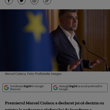
Marcel Ciolacu. Foto: Profimedia Images
Urmărește
Digi24
în Google
Adaugă
Digi24
ca sursă preferată în
Discover
Google
Premierul Marcel Ciolacu a declarat joi că decizia cu
privire la reducerea plafonului de încadrare a