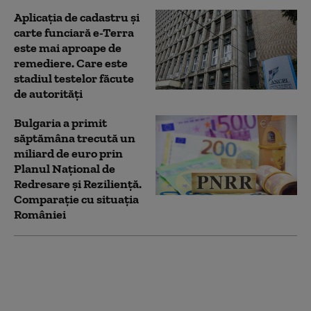
Aplicaţia de cadastru şi
carte funciară e-Terra
este mai aproape de
remediere. Care este
stadiul testelor făcute
de autorități
Bulgaria a primit
săptămâna trecută un
miliard de euro prin
Planul Naţional de
Redresare şi Rezilienţă.
Comparație cu situația
României
Ilie Bolojan, întâlnire
cu patronatele la
Palatul Victoria. Ce au
discutat despre taxe,