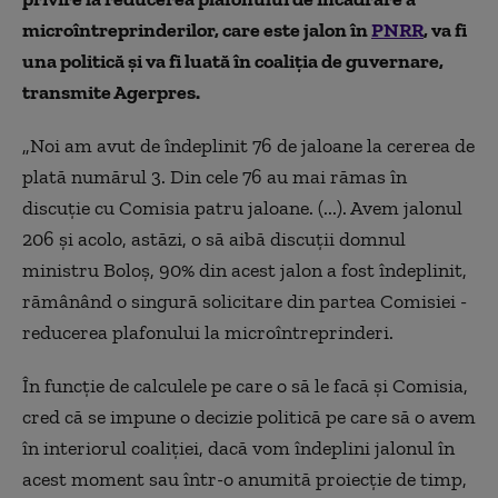
microîntreprinderilor, care este jalon în
PNRR
, va fi
una politică şi va fi luată în coaliţia de guvernare,
transmite Agerpres.
„Noi am avut de îndeplinit 76 de jaloane la cererea de
plată numărul 3. Din cele 76 au mai rămas în
discuţie cu Comisia patru jaloane. (...). Avem jalonul
206 şi acolo, astăzi, o să aibă discuţii domnul
ministru Boloş, 90% din acest jalon a fost îndeplinit,
rămânând o singură solicitare din partea Comisiei -
reducerea plafonului la microîntreprinderi.
În funcţie de calculele pe care o să le facă şi Comisia,
cred că se impune o decizie politică pe care să o avem
în interiorul coaliţiei, dacă vom îndeplini jalonul în
acest moment sau într-o anumită proiecţie de timp,