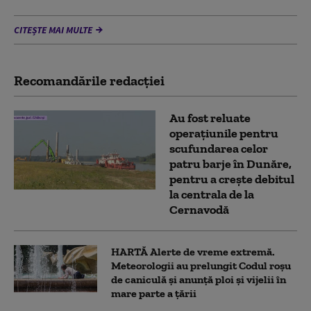
CITEȘTE MAI MULTE
Recomandările redacţiei
Au fost reluate
operațiunile pentru
scufundarea celor
patru barje în Dunăre,
pentru a crește debitul
la centrala de la
Cernavodă
HARTĂ Alerte de vreme extremă.
Meteorologii au prelungit Codul roșu
de caniculă și anunță ploi și vijelii în
mare parte a țării