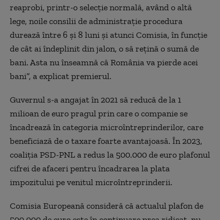
reaprobi, printr-o selecţie normală, având o altă
lege, noile consilii de administraţie procedura
durează între 6 şi 8 luni şi atunci Comisia, în funcţie
de cât ai îndeplinit din jalon, o să reţină o sumă de
bani. Asta nu înseamnă că România va pierde acei
bani”, a explicat premierul.
Guvernul s-a angajat în 2021 să reducă de la 1
milioan de euro pragul prin care o companie se
încadrează în categoria microîntreprinderilor, care
beneficiază de o taxare foarte avantajoasă. În 2023,
coaliția PSD-PNL a redus la 500.000 de euro plafonul
cifrei de afaceri pentru încadrarea la plata
impozitului pe venitul microîntreprinderii.
Comisia Europeană consideră că actualul plafon de
500.000 de euro este în continuare prea ridicat, nu