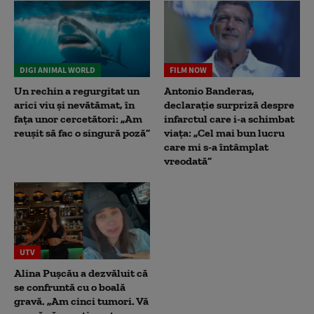
DIGI ANIMAL WORLD
FILM NOW
Un rechin a regurgitat un
Antonio Banderas,
arici viu și nevătămat, în
declarație surpriză despre
fața unor cercetători: „Am
infarctul care i-a schimbat
reușit să fac o singură poză”
viața: „Cel mai bun lucru
care mi s-a întâmplat
vreodată”
UTV
Alina Pușcău a dezvăluit că
se confruntă cu o boală
gravă. „Am cinci tumori. Vă