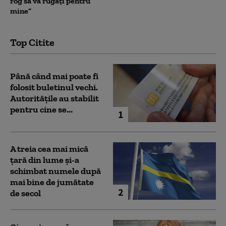
rog să vă rugați pentru
mine”
Top Citite
Până când mai poate fi
folosit buletinul vechi.
Autoritățile au stabilit
pentru cine se...
1
A treia cea mai mică
țară din lume și-a
schimbat numele după
mai bine de jumătate
2
de secol