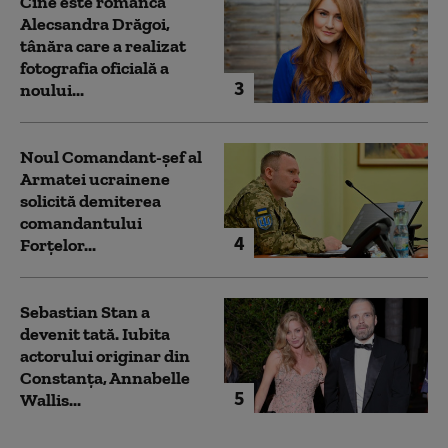
Cine este românca
Alecsandra Drăgoi,
tânăra care a realizat
fotografia oficială a
3
noului...
Noul Comandant-șef al
Armatei ucrainene
solicită demiterea
comandantului
4
Forțelor...
Sebastian Stan a
devenit tată. Iubita
actorului originar din
Constanța, Annabelle
5
Wallis...