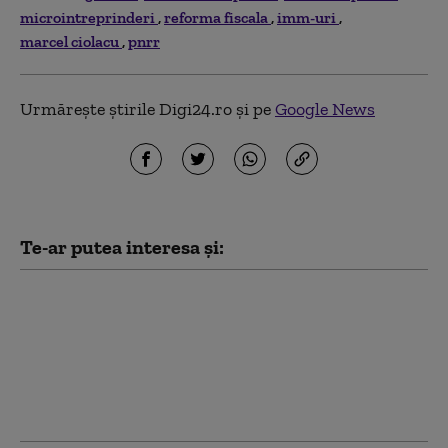
microintreprinderi
reforma fiscala
imm-uri
marcel ciolacu
pnrr
Urmărește știrile Digi24.ro și pe
Google News
Te-ar putea interesa și:
Strategia naţională
pentru conservarea
biodiversităţii,
adoptată de Camera
Deputaților. Proiectul
merge din nou în Senat