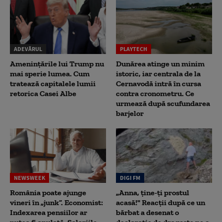
ADEVĂRUL
PLAYTECH
Amenințările lui Trump nu
Dunărea atinge un minim
mai sperie lumea. Cum
istoric, iar centrala de la
tratează capitalele lumii
Cernavodă intră în cursa
retorica Casei Albe
contra cronometru. Ce
urmează după scufundarea
barjelor
NEWSWEEK
DIGI FM
România poate ajunge
„Anna, ţine-ţi prostul
vineri în „junk”. Economist:
acasă!" Reacţii după ce un
Indexarea pensiilor ar
bărbat a desenat o