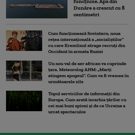
funcțiune. Apa din
Dunăre a crescut cu 8
centimetri
Cum funcționează Sovintern, noua
rețea internațională a „socialiștilor”
cu care Kremlinul atrage recruți din
Occident în armata Rusiei
Un nou val de aer african va cuprinde
țara. Meteorolog ANM: „Marți
atingem apogeul”. Cum va fi vremea în
următoarele zile
Topul serviciilor de informații din
Europa. Cum arată ierarhia țărilor cu
cei mai buni spioni și de ce Ucraina a
urcat spectaculos