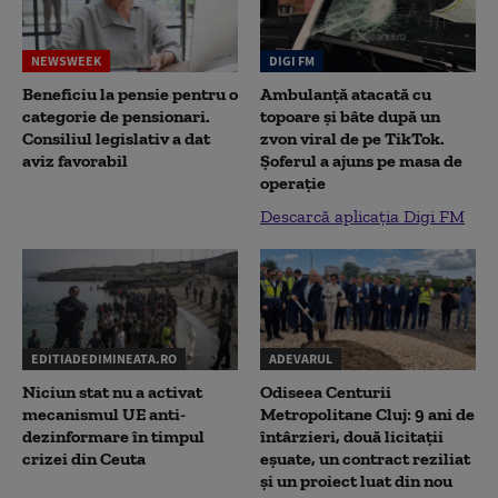
NEWSWEEK
DIGI FM
Beneficiu la pensie pentru o
Ambulanță atacată cu
categorie de pensionari.
topoare și bâte după un
Consiliul legislativ a dat
zvon viral de pe TikTok.
aviz favorabil
Șoferul a ajuns pe masa de
operație
Descarcă aplicația Digi FM
EDITIADEDIMINEATA.RO
ADEVARUL
Niciun stat nu a activat
Odiseea Centurii
mecanismul UE anti-
Metropolitane Cluj: 9 ani de
dezinformare în timpul
întârzieri, două licitații
crizei din Ceuta
eșuate, un contract reziliat
și un proiect luat din nou