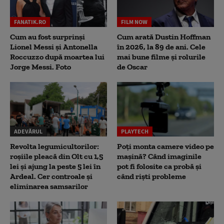
FANATIK.RO
FILM NOW
Cum au fost surprinși
Cum arată Dustin Hoffman
Lionel Messi și Antonella
în 2026, la 89 de ani. Cele
Roccuzzo după moartea lui
mai bune filme și rolurile
Jorge Messi. Foto
de Oscar
ADEVĂRUL
PLAYTECH
Revolta legumicultorilor:
Poți monta camere video pe
roșiile pleacă din Olt cu 1,5
mașină? Când imaginile
lei și ajung la peste 5 lei în
pot fi folosite ca probă și
Ardeal. Cer controale și
când riști probleme
eliminarea samsarilor