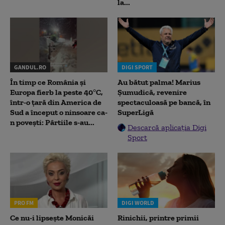
la...
GANDUL.RO
DIGI SPORT
În timp ce România și
Au bătut palma! Marius
Europa fierb la peste 40°C,
Șumudică, revenire
într-o țară din America de
spectaculoasă pe bancă, în
Sud a început o ninsoare ca-
SuperLigă
n povești: Pârtiile s-au...
Descarcă aplicația Digi
Sport
PRO FM
DIGI WORLD
Ce nu-i lipsește Monicăi
Rinichii, printre primii