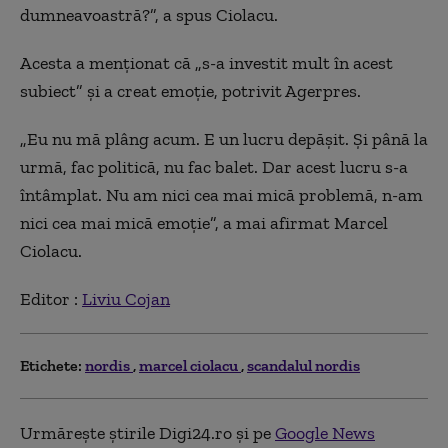
dumneavoastră?”, a spus Ciolacu.
Acesta a menţionat că „s-a investit mult în acest
subiect” şi a creat emoţie, potrivit Agerpres.
„Eu nu mă plâng acum. E un lucru depăşit. Şi până la
urmă, fac politică, nu fac balet. Dar acest lucru s-a
întâmplat. Nu am nici cea mai mică problemă, n-am
nici cea mai mică emoţie”, a mai afirmat Marcel
Ciolacu.
Editor :
Liviu Cojan
Etichete:
nordis
marcel ciolacu
scandalul nordis
Urmărește știrile Digi24.ro și pe
Google News