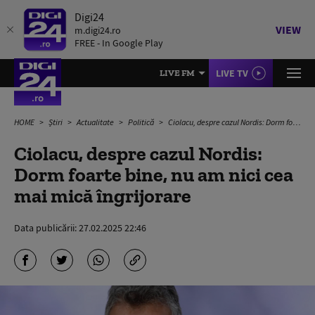
Digi24
VIEW
m.digi24.ro
FREE - In Google Play
LIVE TV
LIVE FM
HOME
Știri
Actualitate
Politică
Ciolacu, despre cazul Nordis: Dorm foarte bine, nu am nici cea mai mică îngrijorare
Ciolacu, despre cazul Nordis:
Dorm foarte bine, nu am nici cea
mai mică îngrijorare
Data publicării:
27.02.2025 22:46