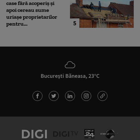
case fără acoperiș și
apoi cereau sume
uriașe proprietarilor
5
pentru...
București Băneasa, 23°C