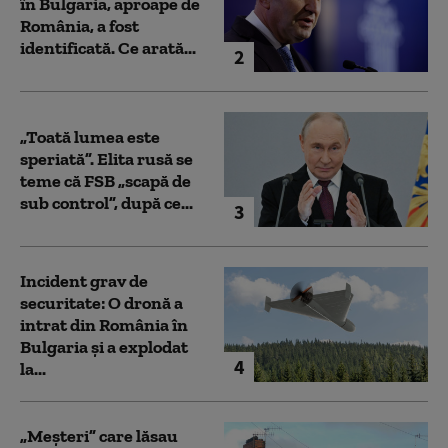
în Bulgaria, aproape de
România, a fost
identificată. Ce arată...
2
„Toată lumea este
speriată”. Elita rusă se
teme că FSB „scapă de
sub control”, după ce...
3
Incident grav de
securitate: O dronă a
intrat din România în
Bulgaria şi a explodat
4
la...
„Meșteri” care lăsau