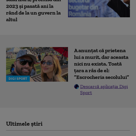
2023 și pasată ani la
rând de la un guvern la
altul
A anunțat că prietena
lui a murit, dar aceasta
nici nu exista. Toată
țara a râs de el:
”Escrocheria secolului”
DIGI SPORT
Descarcă aplicația Digi
Sport
Ultimele știri