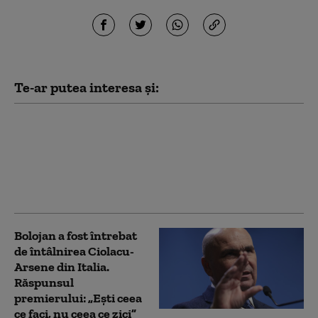
Te-ar putea interesa și:
Reacția lui Marcel
Ciolacu după
doborârea dronei în
județul Buzău
Bolojan a fost întrebat
de întâlnirea Ciolacu-
Arsene din Italia.
Răspunsul
premierului: „Eşti ceea
ce faci, nu ceea ce zici”