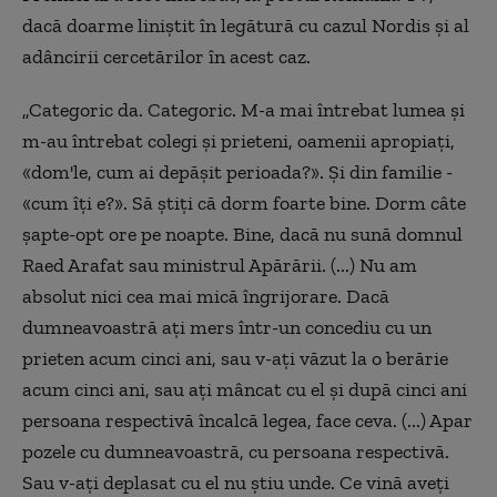
dacă doarme liniştit în legătură cu cazul Nordis şi al
adâncirii cercetărilor în acest caz.
„Categoric da. Categoric. M-a mai întrebat lumea şi
m-au întrebat colegi şi prieteni, oamenii apropiaţi,
«dom'le, cum ai depăşit perioada?». Şi din familie -
«cum îţi e?». Să ştiţi că dorm foarte bine. Dorm câte
şapte-opt ore pe noapte. Bine, dacă nu sună domnul
Raed Arafat sau ministrul Apărării. (...) Nu am
absolut nici cea mai mică îngrijorare. Dacă
dumneavoastră aţi mers într-un concediu cu un
prieten acum cinci ani, sau v-aţi văzut la o berărie
acum cinci ani, sau aţi mâncat cu el şi după cinci ani
persoana respectivă încalcă legea, face ceva. (...) Apar
pozele cu dumneavoastră, cu persoana respectivă.
Sau v-aţi deplasat cu el nu ştiu unde. Ce vină aveţi