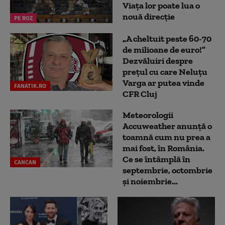
Viața lor poate lua o
nouă direcție
PE ROZ
„A cheltuit peste 60-70
de milioane de euro!”
Dezvăluiri despre
prețul cu care Neluțu
Varga ar putea vinde
FANATIK.RO
CFR Cluj
Meteorologii
Accuweather anunță o
toamnă cum nu prea a
mai fost, în România.
Ce se întâmplă în
CANCAN
septembrie, octombrie
și noiembrie...