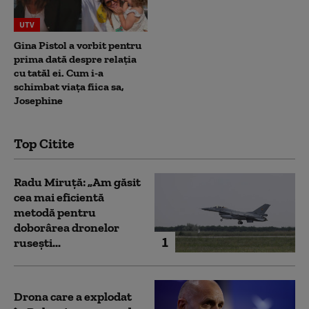
UTV
Gina Pistol a vorbit pentru
prima dată despre relația
cu tatăl ei. Cum i-a
schimbat viața fiica sa,
Josephine
Top Citite
Radu Miruță: „Am găsit
cea mai eficientă
metodă pentru
doborârea dronelor
1
rusești...
Drona care a explodat