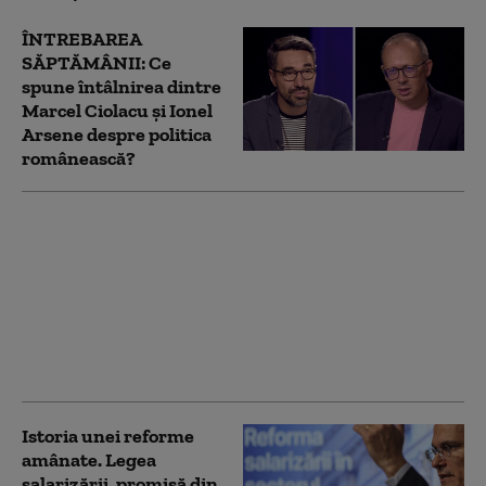
ÎNTREBAREA
SĂPTĂMÂNII: Ce
spune întâlnirea dintre
Marcel Ciolacu și Ionel
Arsene despre politica
românească?
Marcel Ciolacu s-a
întâlnit în Italia cu
Ionel Arsene,
condamnat la
închisoare și urmărit
internațional. Reacția
lui Sorin Grindeanu
Istoria unei reforme
amânate. Legea
salarizării, promisă din