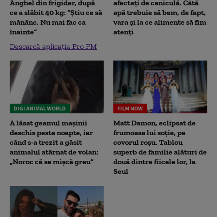
Anghel din frigider, după
afectați de caniculă. Câtă
ce a slăbit 40 kg: “Știu ce să
apă trebuie să bem, de fapt,
mănânc. Nu mai fac ca
vara și la ce alimente să fim
înainte”
atenți
Descarcă aplicația Pro FM
DIGI ANIMAL WORLD
FILM NOW
A lăsat geamul mașinii
Matt Damon, eclipsat de
deschis peste noapte, iar
frumoasa lui soție, pe
când s-a trezit a găsit
covorul roșu. Tablou
animalul atârnat de volan:
superb de familie alături de
„Noroc că se mișcă greu”
două dintre fiicele lor, la
Seul