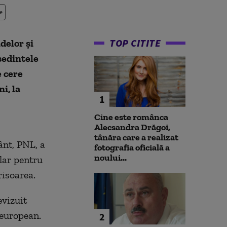
e
TOP CITITE
delor și
ședintele
 cere
i, la
1
Cine este românca
Alecsandra Drăgoi,
tânăra care a realizat
nt, PNL, a
fotografia oficială a
noului...
lar pentru
risoarea.
evizuit
o-european.
2