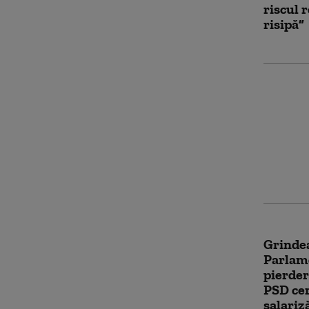
riscul 
risipă”
PSD acu
blocat 
pentru 
Fritz, 
Integri
Grindea
Parlam
pierder
PSD cer
salariz