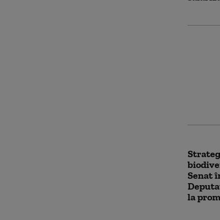
Noua le
deschid
partene
Nu poți
să oferi
Strateg
biodive
Senat 
Deputaț
la pro