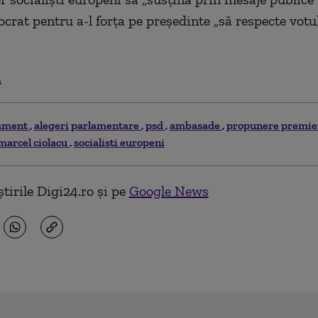
crat pentru a-l forța pe președinte „să respecte votu
.
ament
alegeri parlamentare
psd
ambasade
propunere premi
marcel ciolacu
socialisti europeni
tirile Digi24.ro și pe
Google News