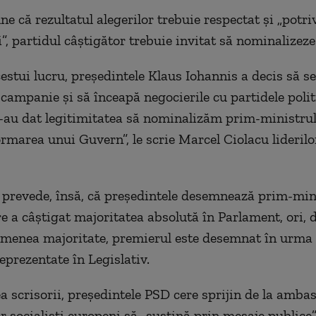
e că rezultatul alegerilor trebuie respectat și „potri
i”, partidul câștigător trebuie invitat să nominalizez
cestui lucru, președintele Klaus Iohannis a decis să s
campanie și să înceapă negocierile cu partidele politice
au dat legitimitatea să nominalizăm prim-ministrul
rmarea unui Guvern”, le scrie Marcel Ciolacu liderilor
.
 prevede, însă, că președintele desemnează prim-mini
re a câștigat majoritatea absolută în Parlament, ori, 
emenea majoritate, premierul este desemnat în urma 
eprezentate în Legislativ.
a scrisorii, președintele PSD cere sprijin de la ambas
or socialiști europeni să „susțină prin mesaje publice