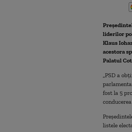
Președintel
liderilor p
Klaus Iohan
acestora spr
Palatul Cot
„PSD a obți
parlamentar
fost la 5 p
conducerea ț
Președintel
listele ele