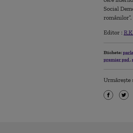
Social Demo
românilor”.
Editor :
R.K
Etichete:
parl
premier psd
Urmărește ș