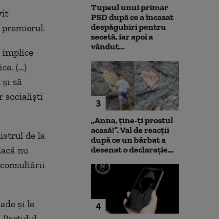
Tupeul unui primar
vit
PSD după ce a încasat
despăgubiri pentru
e premierul.
secetă, iar apoi a
vândut...
e implice
. (...)
 și să
 socialiști
3
„Anna, ţine-ţi prostul
acasă!”. Val de reacții
strul de la
după ce un bărbat a
dacă nu
desenat o declarație...
consultării
ade și le
4
” Partidul