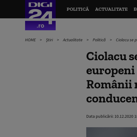
POLITICĂ
ACTUALITATE
E
HOME
Știri
Actualitate
Politică
Ciolacu se 
Ciolacu s
europeni 
Românii n
conduce
Data publicării:
10.12.2020 1