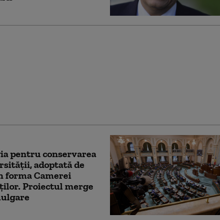
ge a integrității
e calea spre
riatul civil. ACCEPT:
 impune obligații fără
 și drepturi
ia pentru conservarea
rsității, adoptată de
în forma Camerei
ilor. Proiectul merge
mulgare