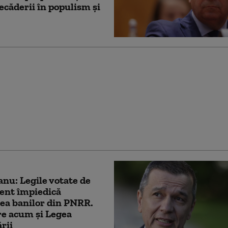
recăderii în populism și
ză PNL şi USR că au
771 milioane euro
a-l proteja pe Dominic
după contestarea Legii
tății la CCR
nu: Legile votate de
ent împiedică
ea banilor din PNRR.
e acum și Legea
ării