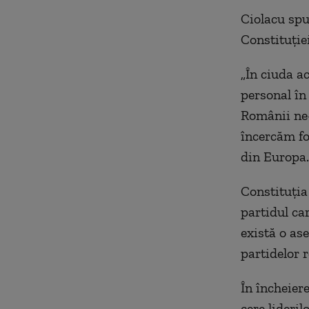
Ciolacu spun
Constituție
„În ciuda a
personal în 
Românii ne-
încercăm fo
din Europa
Constituția
partidul ca
există o as
partidelor r
În încheiere
cere lideril