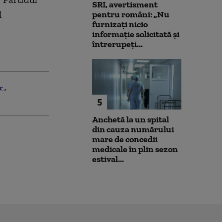
SRI, avertisment
l
pentru români: „Nu
furnizați nicio
informație solicitată și
întrerupeți...
er
5
Anchetă la un spital
din cauza numărului
mare de concedii
medicale în plin sezon
estival...