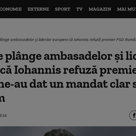
CONOMIE
EXTERNE
SPORT
TV
MAGAZIN
MAI MU
plânge ambasadelor și liderilor europeni că Iohannis refuză premier PSD: Rom
e plânge ambasadelor și li
că Iohannis refuză premi
e-au dat un mandat clar 
m
8:16