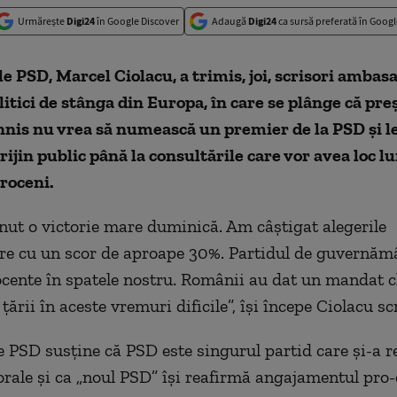
Urmărește
Digi24
în Google Discover
Adaugă
Digi24
ca sursă preferată în Googl
e PSD, Marcel Ciolacu, a trimis, joi, scrisori ambasa
olitici de stânga din Europa, în care se plânge că pre
nis nu vrea să numească un premier de la PSD și le
ijin public până la consultările care vor avea loc lun
roceni.
nut o victorie mare duminică. Am câștigat alegerile
e cu un scor de aproape 30%. Partidul de guvernămâ
rocente în spatele nostru. Românii au dat un mandat c
ării în aceste vremuri dificile”, își începe Ciolacu sc
e PSD susține că PSD este singurul partid care și-a r
ctorale și ca „noul PSD” își reafirmă angajamentul pr