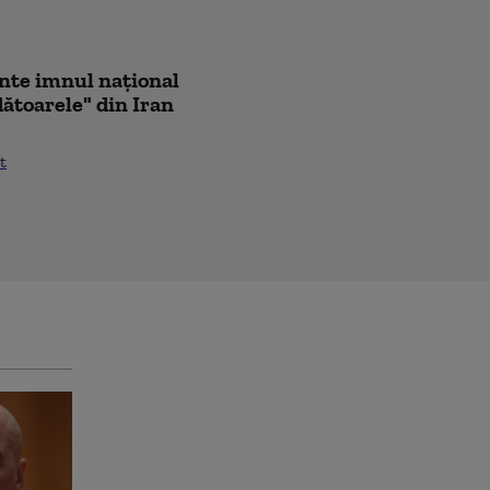
ânte imnul naţional
ădătoarele" din Iran
t