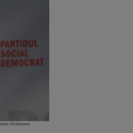
/Sabin Cîrstoveanu