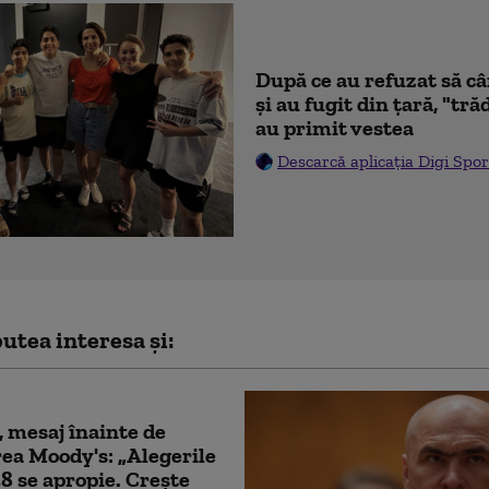
După ce au refuzat să c
şi au fugit din ţară, "tr
au primit vestea
Descarcă aplicația Digi Spor
utea interesa și:
, mesaj înainte de
ea Moody's: „Alegerile
8 se apropie. Crește