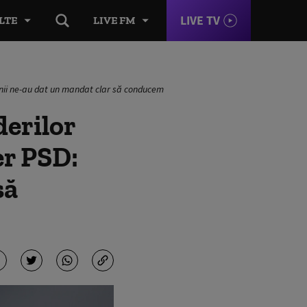
LIVE TV
LTE
LIVE FM
ânii ne-au dat un mandat clar să conducem
derilor
er PSD:
să