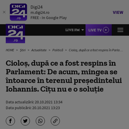
Digi24
VIEW
m.digi24.ro
FREE - In Google Play
LIVE TV
LIVE FM
HOME
Știri
Actualitate
Politică
Cioloș, după ce a fost respins în Parlament: De acum, mingea se întoarce în terenul președintelui Iohannis. Cîțu nu e o soluție
Cioloș, după ce a fost respins în
Parlament: De acum, mingea se
întoarce în terenul președintelui
Iohannis. Cîțu nu e o soluție
Data actualizării:
20.10.2021 13:34
Data publicării:
20.10.2021 13:23