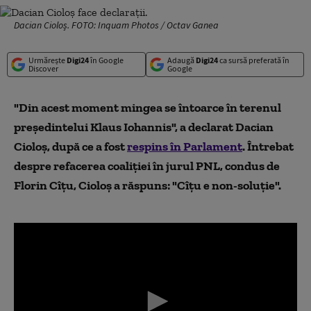
Dacian Cioloș. FOTO: Inquam Photos / Octav Ganea
Urmărește
Digi24
în Google
Adaugă
Digi24
ca sursă preferată în
Discover
Google
"Din acest moment mingea se întoarce în terenul
președintelui Klaus Iohannis", a declarat Dacian
Cioloș, după ce a fost
respins în Parlament
. Întrebat
despre refacerea coaliției în jurul PNL, condus de
Florin Cîțu, Cioloș a răspuns: "Cîțu e non-soluție".