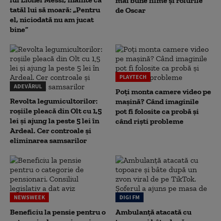
mai bune filme și rolurile
tatăl lui să moară: „Pentru
de Oscar
el, niciodată nu am jucat
bine”
PLAYTECH
ADEVĂRUL
Poți monta camere video pe
Revolta legumicultorilor:
mașină? Când imaginile
roșiile pleacă din Olt cu 1,5
pot fi folosite ca probă și
lei și ajung la peste 5 lei în
când riști probleme
Ardeal. Cer controale și
eliminarea samsarilor
NEWSWEEK
DIGI FM
Beneficiu la pensie pentru o
Ambulanță atacată cu