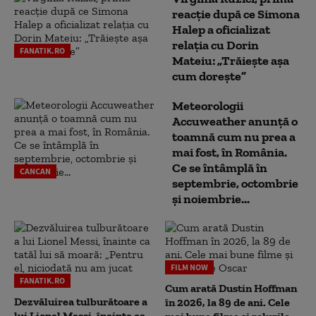
reacție după ce Simona
Halep a oficializat
relația cu Dorin
FANATIK.RO
Mateiu: „Trăiește așa
cum dorește”
Meteorologii
Accuweather anunță o
toamnă cum nu prea a
mai fost, în România.
Ce se întâmplă în
CANCAN
septembrie, octombrie
și noiembrie...
FILM NOW
FANATIK.RO
Cum arată Dustin Hoffman
Dezvăluirea tulburătoare a
în 2026, la 89 de ani. Cele
lui Lionel Messi, înainte ca