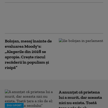
PSD îi cere lui Bolojan să susțină la
Bruxelles repornirea centralelor pe
cărbune: „României nu i se poate cere
să rămână în beznă”
Bolojan, mesaj înainte de
evaluarea Moody's:
„Alegerile din 2028 se
apropie. Crește riscul
recăderii în populism și
risipă”
A anunțat că prietena
lui a murit, dar aceasta
nici nu exista. Toată
DIGI SPORT
țara a râs de el: