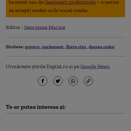
browser sau de
Gestionați preferințele
– e nevoie
sa accepti cookie-urile social media
Editor :
Georgiana Marina
Etichete:
guvern
parlament
florin citu
dacian ciolos
Urmărește știrile Digi24.ro și pe
Google News
Te-ar putea interesa și:
Nicușor Dan a trimis
înapoi Parlamentului