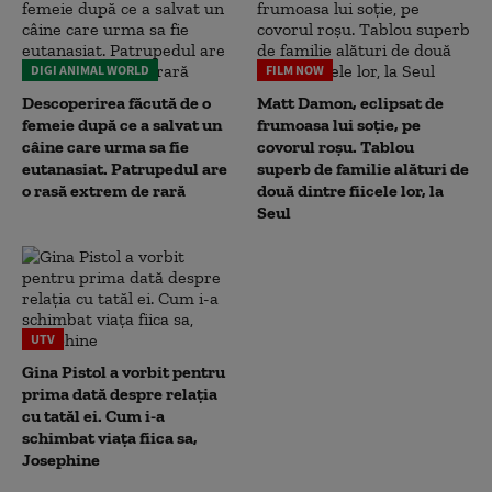
DIGI ANIMAL WORLD
FILM NOW
Descoperirea făcută de o
Matt Damon, eclipsat de
femeie după ce a salvat un
frumoasa lui soție, pe
câine care urma sa fie
covorul roșu. Tablou
eutanasiat. Patrupedul are
superb de familie alături de
o rasă extrem de rară
două dintre fiicele lor, la
Seul
UTV
Gina Pistol a vorbit pentru
prima dată despre relația
cu tatăl ei. Cum i-a
schimbat viața fiica sa,
Josephine