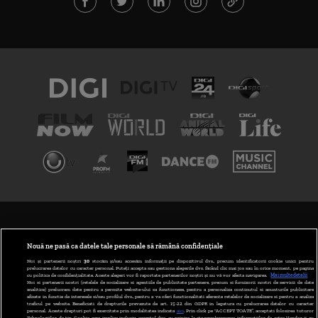
TERMENI ȘI CONDIȚII
POLITICA DE CONFIDENȚIALITATE
Nouă ne pasă ca datele tale personale să rămână confidențiale
Noi și partenerii noștri
30
stocăm și/sau accesăm informații pe dispozitivul dvs., precum identificatorii cookie unici pentru
prelucrarea datelor cu caracter personal. Puteți accepta sau gestiona alegerile dvs. făcând clic mai jos sau în orice moment, pe pagina
ABONARE DIGI TV
cu politica de confidențialitate. Aceste alegeri vor fi raportate partenerilor noștri și nu vă vor afecta navigarea.
Mai multe detalii
Noi si partenerii nostri (retelele de socializare si agentiile de publicitate partenere, precum si furnizorii nostri de servicii de date
analitice) prelucram date pentru a permite website-ului sa functioneze, pentru a personaliza continutul si anunturile publicitare
GESTIONAȚI PREFERINȚELE
afisate in functie de interesele si/sau profilul dvs., pentru a va oferi functionalitati aferente retelelor de socializare si pentru a analiza
traficul pe website. Beneficiati de drepturile prevazute de art. 15-22 din GDPR in legatura cu prelucrarea datelor cu caracter
personal. Aceste drepturi pot fi exercitate prin modalitatea indicata
aici
. Prin click pe “ACCEPT TOATE”, acceptati folosirea tuturor
CODUL DIGI24
Tehnologiilor de tip Cookie, care implica inclusiv acceptul dvs. cu privire la stocarea/accesarea informatiilor de catre Vendor-ii cu