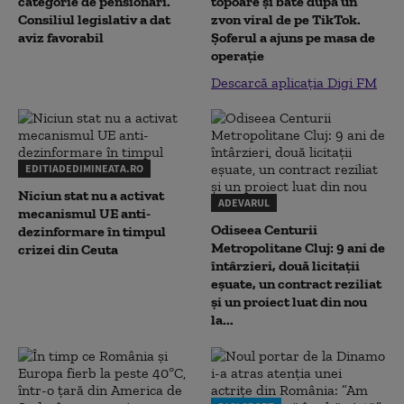
categorie de pensionari.
topoare și bâte după un
Consiliul legislativ a dat
zvon viral de pe TikTok.
aviz favorabil
Șoferul a ajuns pe masa de
operație
Descarcă aplicația Digi FM
EDITIADEDIMINEATA.RO
Niciun stat nu a activat
ADEVARUL
mecanismul UE anti-
Odiseea Centurii
dezinformare în timpul
Metropolitane Cluj: 9 ani de
crizei din Ceuta
întârzieri, două licitații
eșuate, un contract reziliat
și un proiect luat din nou
la...