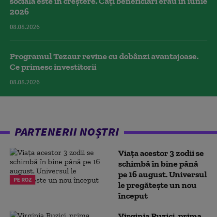
socială este în creștere. Câți beneficiari erau în iunie
2026
08.08.2026
Programul Tezaur revine cu dobânzi avantajoase.
Ce primesc investitorii
08.08.2026
PARTENERII NOȘTRI
Viața acestor 3 zodii se
schimbă în bine până
pe 16 august. Universul
PE ROZ
le pregătește un nou
început
Virginia Ruzici, prima