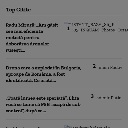
Top Citite
Radu Miruță: „Am găsit
1
cea mai eficientă
metodă pentru
doborârea dronelor
rusești...
2
Drona care a explodat în Bulgaria,
aproape de România, a fost
identificată. Ce arată...
3
„Toată lumea este speriată”. Elita
rusă se teme că FSB „scapă de sub
control”, după ce...