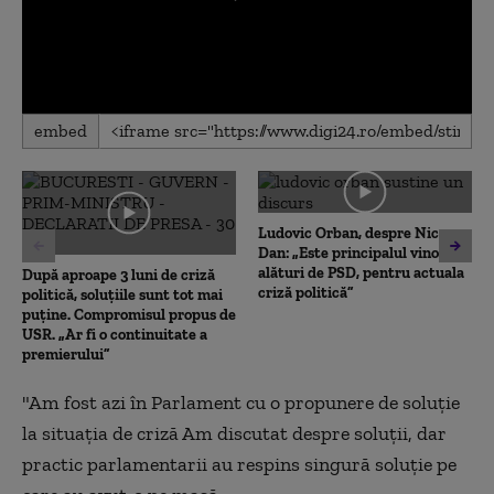
0
embed
seconds
of
0
seconds
Ludovic Orban, despre Nicușor
Dan: „Este principalul vinovat,
alături de PSD, pentru actuala
După aproape 3 luni de criză
criză politică”
politică, soluțiile sunt tot mai
puține. Compromisul propus de
USR. „Ar fi o continuitate a
premierului”
"Am fost azi în Parlament cu o propunere de soluție
la situația de criză Am discutat despre soluții, dar
practic parlamentarii au respins singură soluție pe