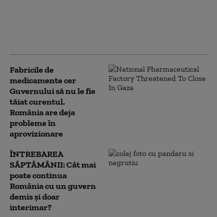
proiectul de lege care
dublează numărul
urșilor ce pot fi
împușcați
Fabricile de
medicamente cer
Guvernului să nu le fie
tăiat curentul.
România are deja
probleme în
aprovizionare
ÎNTREBAREA
SĂPTĂMÂNII: Cât mai
poate continua
România cu un guvern
demis și doar
interimar?