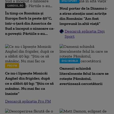
DIGI SPORT
GANDUL.RO
Noul portar de la Dinamo i-
În timp ce România și
a atras atenția unei actrițe
Europa fierb la peste 40°C,
din România: ”Am fost
într-o țară din America de
împreună în altă viață”
Sud a început o ninsoare ca-
Descarcă aplicația Digi
n povești: Pârtiile s-au...
Sport
DIGI WORLD
PRO FM
Oamenii schimbă
Ce nu-i lipsește Monicăi
literalmente felul în care se
Anghel din frigider, după
rotește Pământul,
ce a slăbit 40 kg: “Știu ce să
avertizează cercetătorii
mănânc. Nu mai fac ca
înainte”
Descarcă aplicația Pro FM