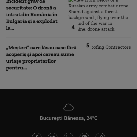
Incident grav de
securitate: O dronă a
intrat din România în
Bulgaria şi a explodat
4
la...
5
„Meșteri” care lăsau case fără
acoperiș și apoi cereau sume
uriașe proprietarilor
pentru...
București Băneasa, 24°C