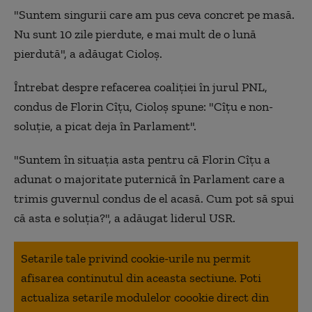
"Suntem singurii care am pus ceva concret pe masă.
Nu sunt 10 zile pierdute, e mai mult de o lună
pierdută", a adăugat Cioloș.
Întrebat despre refacerea coaliției în jurul PNL,
condus de Florin Cîțu, Cioloș spune: "Cîțu e non-
soluție, a picat deja în Parlament".
"Suntem în situația asta pentru că Florin Cîțu a
adunat o majoritate puternică în Parlament care a
trimis guvernul condus de el acasă. Cum pot să spui
că asta e soluția?", a adăugat liderul USR.
Setarile tale privind cookie-urile nu permit
afisarea continutul din aceasta sectiune. Poti
actualiza setarile modulelor coookie direct din