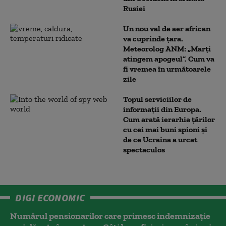
Rusiei
Un nou val de aer african
va cuprinde țara.
Meteorolog ANM: „Marți
atingem apogeul”. Cum va
fi vremea în următoarele
zile
Topul serviciilor de
informații din Europa.
Cum arată ierarhia țărilor
cu cei mai buni spioni și
de ce Ucraina a urcat
spectaculos
DIGI ECONOMIC
Numărul pensionarilor care primesc indemnizaţie