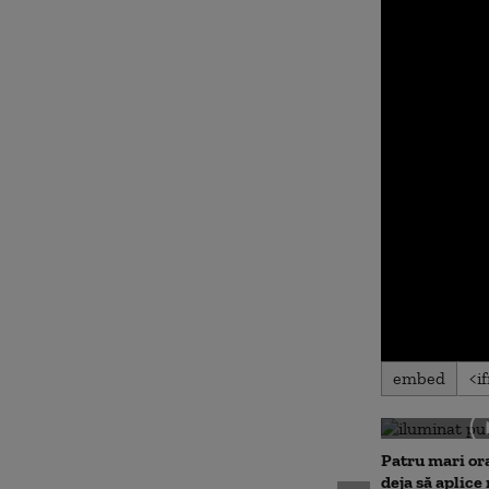
0
embed
seconds
of
0
seconds
Volu
90%
Patru mari or
deja să aplice