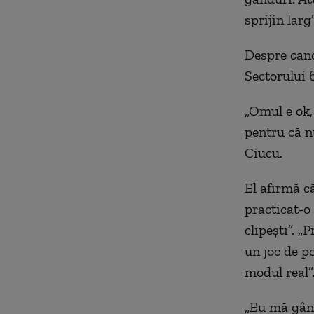
sprijin larg
Despre cand
Sectorului 
„Omul e ok,
pentru că n
Ciucu.
El afirmă c
practicat-o
clipești”. „
un joc de po
modul real”
„Eu mă gând