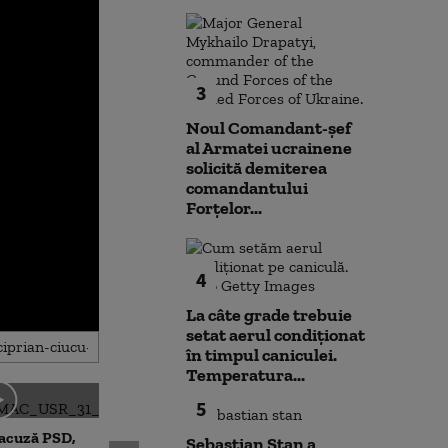
3
Noul Comandant-șef
al Armatei ucrainene
solicită demiterea
comandantului
Forțelor...
4
La câte grade trebuie
setat aerul condiționat
în timpul caniculei.
Temperatura...
5
 acuză PSD,
Prima reacție a lui Dominic
Dominic Fritz ș
Sebastian Stan a