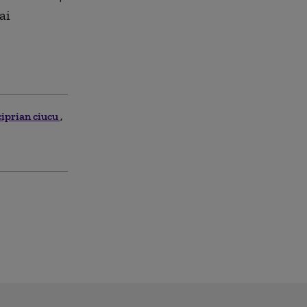
ai
ciprian ciucu