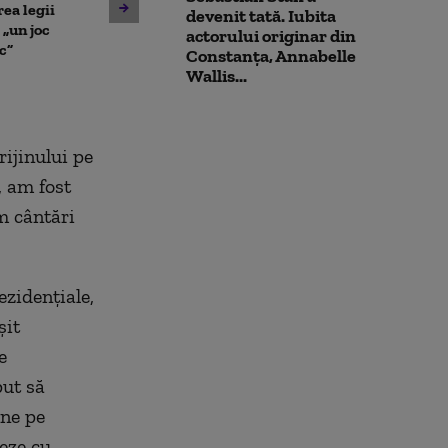
ea legii
Fritz, după propunerea PSD
pierde mandatu
devenit tată. Iubita
 „un joc
care l-ar lăsa fără mandatul
după ce PSD a 
actorului originar din
c”
de primar
modificarea leg
Constanța, Annabelle
integrității. S
Wallis...
rijinului pe
, am fost
om cântări
zidențiale,
șit
e
put să
une pe
deze cu