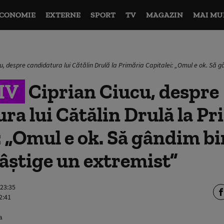
CONOMIE
EXTERNE
SPORT
TV
MAGAZIN
MAI MU
u, despre candidatura lui Cătălin Drulă la Primăria Capitalei: „Omul e ok. Să 
IV
Ciprian Ciucu, despre
ra lui Cătălin Drulă la Pr
: „Omul e ok. Să gândim bi
âștige un extremist”
 23:35
2:41