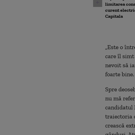
limitarea con
curent electri
Capitala
„Este o într
care îl simt
nevoit să i
foarte bine.
Spre deoseb
nu mă refer 
candidatul 
traiectoria
crească ext
gânduri. At