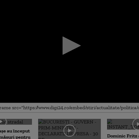
me
așe au început
Dominic Fritz
 măsuri pentru