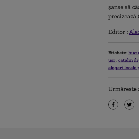
șanse să câ
precizează 
Editor :
Ale
Etichete:
bucu
usr
catalin d
alegeri locale
Urmărește ș