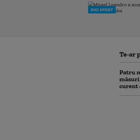
DIGI SPORT
Te-ar p
Patru m
măsuri
curent 
Noua Le
trecut 
Parlame
averile
amantel
între so