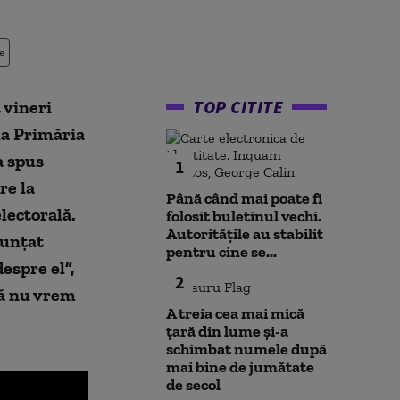
e
TOP CITITE
 vineri
 la Primăria
a spus
1
re la
Până când mai poate fi
lectorală.
folosit buletinul vechi.
Autoritățile au stabilit
nunțat
pentru cine se...
espre el”,
2
că nu vrem
A treia cea mai mică
țară din lume și-a
schimbat numele după
mai bine de jumătate
de secol