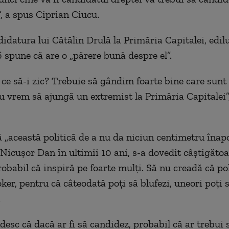
”, a spus Ciprian Ciucu.
idatura lui Cătălin Drulă la Primăria Capitalei, edilu
6 spune că are o „părere bună despre el”.
 ce să-i zic? Trebuie să gândim foarte bine care sunt 
u vrem să ajungă un extremist la Primăria Capitalei
ă „această politică de a nu da niciun centimetru înapo
 Nicușor Dan în ultimii 10 ani, s-a dovedit câștigătoa
Probabil că inspiră pe foarte mulți. Să nu creadă că pol
ker, pentru că câteodată poți să blufezi, uneori poți s
.
esc că dacă ar fi să candidez, probabil că ar trebui