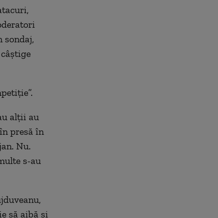
atacuri,
oderatori
n sondaj,
 câștige
petiție”.
u alții au
în presă în
jan. Nu.
 multe s-au
ujduveanu,
e să aibă și