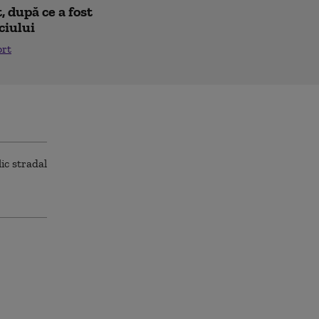
 după ce a fost
ciului
ort