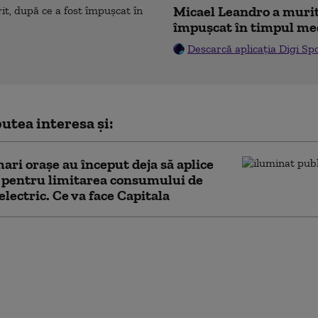
Micael Leandro a murit,
împușcat în timpul me
Descarcă aplicația Digi Sp
utea interesa și:
ari orașe au început deja să aplice
 pentru limitarea consumului de
electric. Ce va face Capitala
ge a Integrității a
de votul
ntului. Ceartă pe
 partenerilor: „Cu
e nu sunt relații ca
ți”