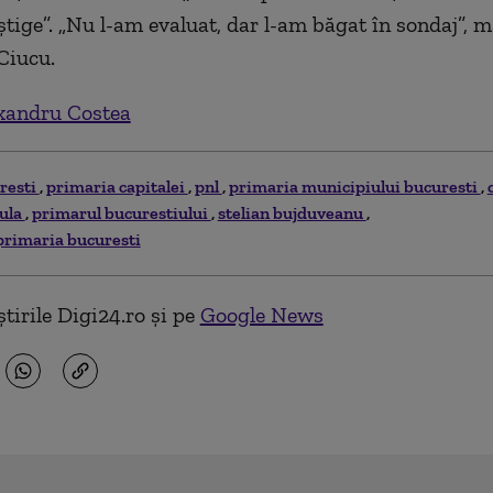
știge”. „Nu l-am evaluat, dar l-am băgat în sondaj”, m
Ciucu.
xandru Costea
resti
primaria capitalei
pnl
primaria municipiului bucuresti
rula
primarul bucurestiului
stelian bujduveanu
 primaria bucuresti
tirile Digi24.ro și pe
Google News