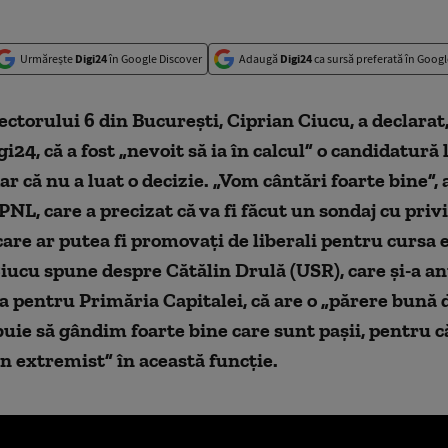
Urmărește
Digi24
în Google Discover
Adaugă
Digi24
ca sursă preferată în Googl
ctorului 6 din București, Ciprian Ciucu, a declarat,
gi24, că a fost „nevoit să ia în calcul” o candidatură
dar că nu a luat o decizie. „Vom cântări foarte bine”, 
PNL, care a precizat că va fi făcut un sondaj cu privi
care ar putea fi promovați de liberali pentru cursa e
iucu spune despre Cătălin Drulă (USR), care și-a a
 pentru Primăria Capitalei, că are o „părere bună d
buie să gândim foarte bine care sunt pașii, pentru 
n extremist” în această funcție.