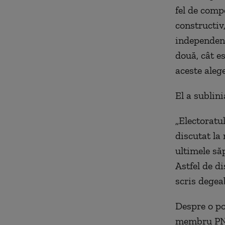
fel de compe
constructiv,
independenț
două, cât e
aceste alege
El a sublini
„Electoratu
discutat la 
ultimele să
Astfel de di
scris degea
Despre o po
membru PNL,