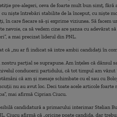
tiție pre-alegeri, ceva de foarte mult bun simț, fără 
 cu niște întrebări stabilite de la început, cu niște m
i, în care fiecare să-și exprime viziunea. Să facem u
ste nevoie, ca să vedem cine are șansa cu adevărat să
ri”, a mai precizat liderul din PNL.
at că „nu ar fi indicat să intre ambii candidați în com
l nostru parțial se suprapune. Am înțeles că dânsul sa
nivelul conducerii partidului, că tot timpul am văzut 
ptămâni că am și mesaje schimbate cu el sau cu Bolo
scuții nu au avut loc. Deci toate acele articole foarte
ba”, mai afirmă Ciprian Ciucu.
sibilă candidatură a primarului interimar Stelian B
 Ciucu afirmă că „oricine poate candida, dar trebui