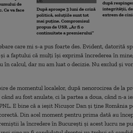
după respinger
sumului de
integrității, de
După aproape 3 luni de criză
c. Ce va face
extrem de cini
politică, soluțiile sunt tot
mai puține. Compromisul
propus de USR. „Ar fi o
continuitate a premierului”
ebare care mi s-a pus foarte des. Evident, datorită sp
 și a faptului că mulți își exprimă încrederea în mine
au în calcul, dar nu am luat o decizie. Nu exclud și v
ire de momentul localelor, după nenorocirea de la pre
când au fost anulate, ci la partea a doua, când n-a ie
PNL. E bine că a ieșit Nicușor Dan și ține România p
 corectă. Din acel moment pentru prima dată au înce
remiștii la încredere în București și acest lucru ne p
unci cine va fi candidatul dreptei va trebui să candi