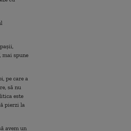
l
pașii,
”, mai spune
i, pe care a
re, să nu
itica este
ă pierzi la
 să avem un