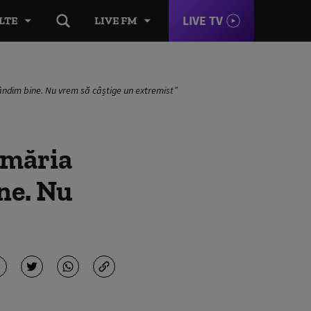
LIVE TV
LTE
LIVE FM
gândim bine. Nu vrem să câștige un extremist”
imăria
ne. Nu