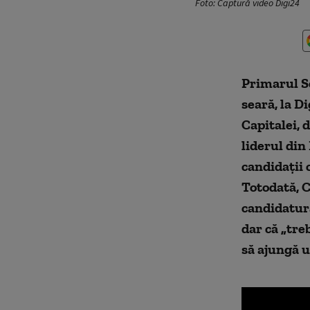
Foto: Captură video Digi24
Primarul Se
seară, la Di
Capitalei, 
liderul din 
candidații 
Totodată, C
candidatura
dar că „tre
să ajungă u