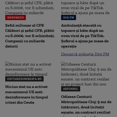
NEWSWEEK
DIGI FM
Șeful milionar al CFR
Ambulanță atacată cu
Călători și șeful CFR, plătit
topoare și bâte după un
cu 6.000€, vor fi schimbați.
zvon viral de pe TikTok.
Companii cu miliarde
Șoferul a ajuns pe masa de
datorii
operație
Descarcă aplicația Digi FM
EDITIADEDIMINEATA.RO
Niciun stat nu a activat
ADEVARUL
mecanismul UE anti-
Odiseea Centurii
dezinformare în timpul
Metropolitane Cluj: 9 ani de
crizei din Ceuta
întârzieri, două licitații
eșuate, un contract reziliat