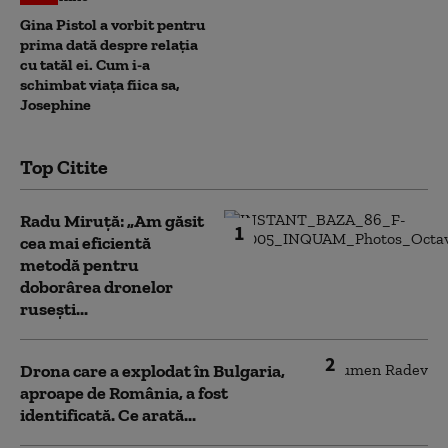
Gina Pistol a vorbit pentru
prima dată despre relația
cu tatăl ei. Cum i-a
schimbat viața fiica sa,
Josephine
Top Citite
Radu Miruță: „Am găsit
1
cea mai eficientă
metodă pentru
doborârea dronelor
rusești...
2
Drona care a explodat în Bulgaria,
aproape de România, a fost
identificată. Ce arată...