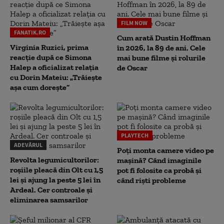
FILM NOW
FANATIK.RO
Cum arată Dustin Hoffman
Virginia Ruzici, prima
în 2026, la 89 de ani. Cele
reacție după ce Simona
mai bune filme și rolurile
Halep a oficializat relația
de Oscar
cu Dorin Mateiu: „Trăiește
așa cum dorește”
PLAYTECH
ADEVĂRUL
Poți monta camere video pe
Revolta legumicultorilor:
mașină? Când imaginile
roșiile pleacă din Olt cu 1,5
pot fi folosite ca probă și
lei și ajung la peste 5 lei în
când riști probleme
Ardeal. Cer controale și
eliminarea samsarilor