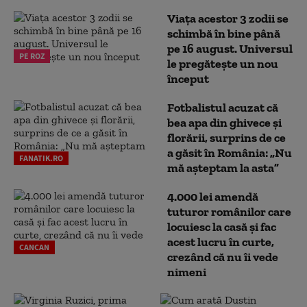
Viața acestor 3 zodii se
schimbă în bine până
pe 16 august. Universul
PE ROZ
le pregătește un nou
început
Fotbalistul acuzat că
bea apa din ghivece și
florării, surprins de ce
a găsit în România: „Nu
FANATIK.RO
mă așteptam la asta”
4.000 lei amendă
tuturor românilor care
locuiesc la casă și fac
acest lucru în curte,
CANCAN
crezând că nu îi vede
nimeni