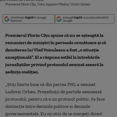
Premierul Florin Cîțu. Foto: Inquam Photos/ Octav Ganea
Urmărește
Digi24
în Google
Adaugă
Digi24
ca sursă preferată în
Discover
Google
Premierul Florin Cîţu spune că nu se așteaptă la
remanieri de miniștri în perioada următoare și că
demiterea lui Vlad Voiculescu a fost „o situaţie
excepţională”. El a răspuns astfel la întrebările
jurnaliștilor privind protocolul semnat aseară la
ședința coaliției.
„Ştiţi foarte bine că din partea PNL a semnat
Ludovic Orban. Preşedinţii de partide semnează
protocolul, pentru că e un protocol politic. Se face
distincţie între deciziile politice și deciziile
guvernamentale. Eu nu știu de ce mergeți direct