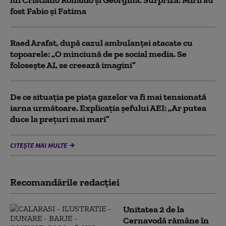
lui Cristiano Ronaldo şi Georgina. Surpriză: Mirii au
fost Fabio şi Fatima
Raed Arafat, după cazul ambulanței atacate cu
topoarele: „O minciună de pe social media. Se
folosește AI, se creează imagini”
De ce situaţia pe piaţa gazelor va fi mai tensionată
iarna următoare. Explicația șefului AEI: „Ar putea
duce la preţuri mai mari”
CITEȘTE MAI MULTE
Recomandările redacţiei
Unitatea 2 de la
Cernavodă rămâne în