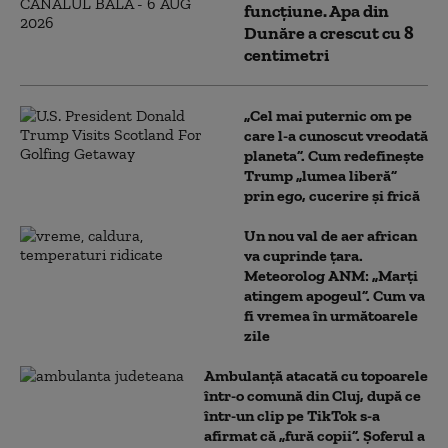
funcțiune. Apa din
Dunăre a crescut cu 8
centimetri
„Cel mai puternic om pe
care l-a cunoscut vreodată
planeta”. Cum redefinește
Trump „lumea liberă”
prin ego, cucerire și frică
Un nou val de aer african
va cuprinde țara.
Meteorolog ANM: „Marți
atingem apogeul”. Cum va
fi vremea în următoarele
zile
Ambulanţă atacată cu topoarele
într-o comună din Cluj, după ce
într-un clip pe TikTok s-a
afirmat că „fură copii”. Șoferul a