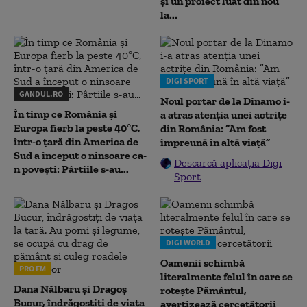
și un proiect luat din nou
la...
DIGI SPORT
GANDUL.RO
Noul portar de la Dinamo i-
În timp ce România și
a atras atenția unei actrițe
Europa fierb la peste 40°C,
din România: ”Am fost
într-o țară din America de
împreună în altă viață”
Sud a început o ninsoare ca-
Descarcă aplicația Digi
n povești: Pârtiile s-au...
Sport
DIGI WORLD
Oamenii schimbă
PRO FM
literalmente felul în care se
Dana Nălbaru și Dragoș
rotește Pământul,
Bucur, îndrăgostiți de viața
avertizează cercetătorii