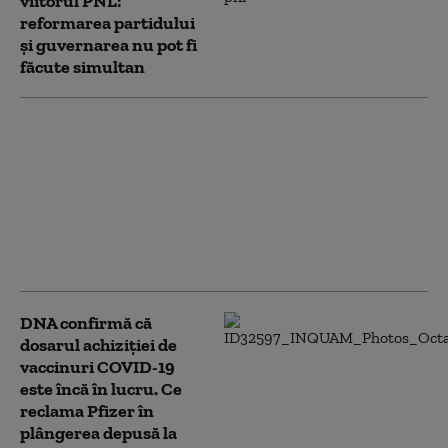
viitorul PNL:
reformarea partidului
și guvernarea nu pot fi
făcute simultan
De ce nu a putut lua
fostul ministru al
Sănătății Alexandru
Rafila o decizie privind
vaccinurile Pfizer: Nu
puteam alege, din 3
motive
DNA confirmă că
dosarul achiziției de
vaccinuri COVID-19
este încă în lucru. Ce
reclama Pfizer în
plângerea depusă la