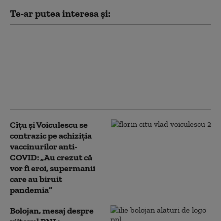
Te-ar putea interesa și:
Dosarul Pfizer iscă un
război pe Facebook între
Vlad Voiculescu și
Alexandru Rogobete:
„trădare de țară” vs. „țesut
de conspirații”
Cîțu și Voiculescu se
contrazic pe achiziția
vaccinurilor anti-
COVID: „Au crezut că
vor fi eroi, supermanii
care au biruit
pandemia”
Bolojan, mesaj despre