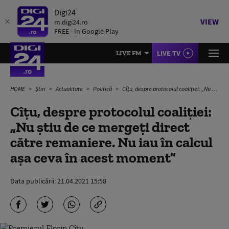
Digi24
VIEW
m.digi24.ro
FREE - In Google Play
LIVE TV
LIVE FM
HOME
Știri
Actualitate
Politică
Cîțu, despre protocolul coaliției: „Nu știu de ce mergeți direct către remaniere. Nu iau în calcul așa ceva în acest moment”
Cîțu, despre protocolul coaliției:
„Nu știu de ce mergeți direct
către remaniere. Nu iau în calcul
așa ceva în acest moment”
Data publicării:
21.04.2021 15:58