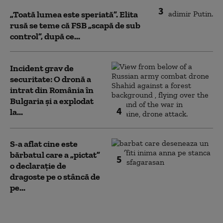
3
„Toată lumea este speriată”. Elita
rusă se teme că FSB „scapă de sub
control”, după ce...
Incident grav de
securitate: O dronă a
intrat din România în
Bulgaria şi a explodat
4
la...
S-a aflat cine este
bărbatul care a „pictat”
5
o declarație de
dragoste pe o stâncă de
pe...