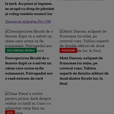
la țară. Au pomi și legume,
se ocupă cu drag de pământ
și culeg roadele muncii lor
Descarcă aplicația Pro FM
DIGI ANIMAL WORLD
FILM NOW
Descoperirea făcută de o
Matt Damon, eclipsat de
femeie după ce a salvat un
frumoasa lui soție, pe
câine care urma sa fie
covorul roșu. Tablou
eutanasiat. Patrupedul are
superb de familie alături de
o rasă extrem de rară
două dintre fiicele lor, la
Seul
UTV