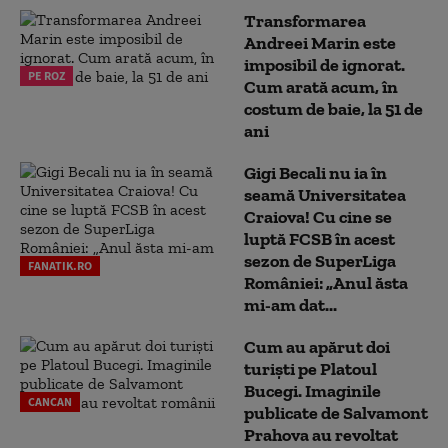
Transformarea
Andreei Marin este
imposibil de ignorat.
PE ROZ
Cum arată acum, în
costum de baie, la 51 de
ani
Gigi Becali nu ia în
seamă Universitatea
Craiova! Cu cine se
luptă FCSB în acest
sezon de SuperLiga
FANATIK.RO
României: „Anul ăsta
mi-am dat...
Cum au apărut doi
turiști pe Platoul
Bucegi. Imaginile
CANCAN
publicate de Salvamont
Prahova au revoltat