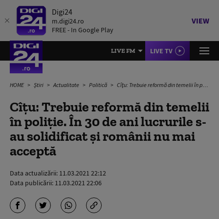
Digi24
VIEW
m.digi24.ro
FREE - In Google Play
LIVE TV
LIVE FM
HOME
Știri
Actualitate
Politică
Cîţu: Trebuie reformă din temelii în poliţie. În 30 de ani lucrurile s-au solidificat şi românii nu mai acceptă
Cîţu: Trebuie reformă din temelii
în poliţie. În 30 de ani lucrurile s-
au solidificat şi românii nu mai
acceptă
Data actualizării:
11.03.2021 22:12
Data publicării:
11.03.2021 22:06