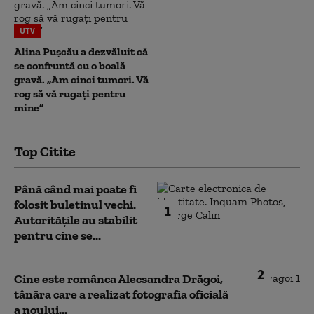
UTV
Alina Pușcău a dezvăluit că
se confruntă cu o boală
gravă. „Am cinci tumori. Vă
rog să vă rugați pentru
mine”
Top Citite
Până când mai poate fi
folosit buletinul vechi.
1
Autoritățile au stabilit
pentru cine se...
2
Cine este românca Alecsandra Drăgoi,
tânăra care a realizat fotografia oficială
a noului...