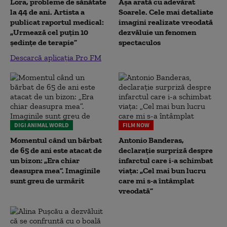
Lora, probleme de sănătate
Așa arată cu adevărat
la 44 de ani. Artista a
Soarele. Cele mai detaliate
publicat raportul medical:
imagini realizate vreodată
„Urmează cel puțin 10
dezvăluie un fenomen
ședințe de terapie”
spectaculos
Descarcă aplicația Pro FM
DIGI ANIMAL WORLD
FILM NOW
Momentul când un bărbat
Antonio Banderas,
de 65 de ani este atacat de
declarație surpriză despre
un bizon: „Era chiar
infarctul care i-a schimbat
deasupra mea”. Imaginile
viața: „Cel mai bun lucru
sunt greu de urmărit
care mi s-a întâmplat
vreodată”