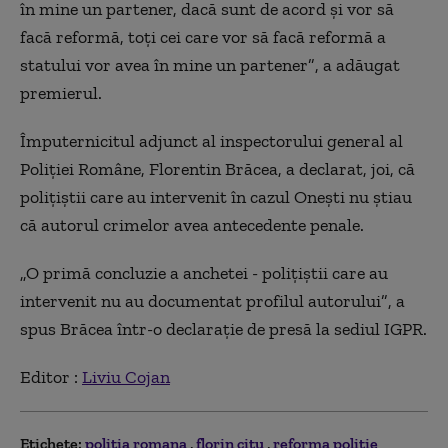
în mine un partener, dacă sunt de acord şi vor să
facă reformă, toţi cei care vor să facă reformă a
statului vor avea în mine un partener
”
, a adăugat
premierul.
Împuternicitul adjunct al inspectorului general al
Poliţiei Române, Florentin Brăcea, a declarat, joi, că
poliţiştii care au intervenit în cazul Oneşti nu ştiau
că autorul crimelor avea antecedente penale.
„O primă concluzie a anchetei - poliţiştii care au
intervenit nu au documentat profilul autorului
”
, a
spus Brăcea într-o declaraţie de presă la sediul IGPR.
Editor :
Liviu Cojan
Etichete:
politia romana
florin citu
reforma politie