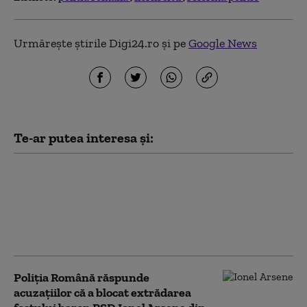
Urmărește știrile Digi24.ro și pe
Google News
Te-ar putea interesa și:
Alertă pe o plajă din
Mamaia, după ce au
fost observate bucăți
de dronă. ISU și Poliția
au izolat perimetrul
Poliția Română răspunde
acuzațiilor că a blocat extrădarea