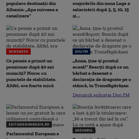
populare destinații din
majorările din noua Lege a
Albania: „Apa mirosea a
salarizării după 3, 5, 10, 15
canalizare”
și...
NEWSWEEK
DIGI FM
Ce pensie a primit un
„Anna, ţine-ţi prostul
pensionar după 40 ani
acasă!" Reacţii după ce un
munciți? Noroc cu
bărbat a desenat o
punctele de stabilitate.
declaraţie de dragoste pe o
Altfel, era foarte mică
stâncă, în Transfăgărăşan
Descarcă aplicația Digi FM
EDITIADEDIMINEATA.RO
ADEVARUL
Parlamentul European a