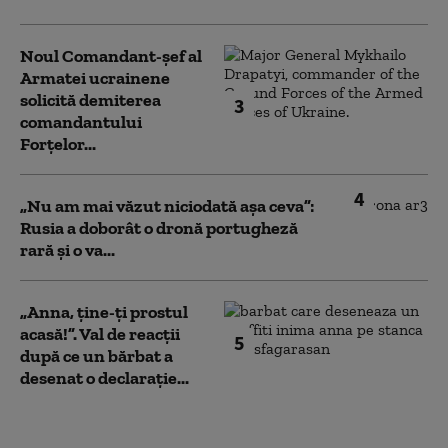
Noul Comandant-șef al
Armatei ucrainene
solicită demiterea
3
comandantului
Forțelor...
4
„Nu am mai văzut niciodată așa ceva”:
Rusia a doborât o dronă portugheză
rară și o va...
„Anna, ţine-ţi prostul
acasă!”. Val de reacții
5
după ce un bărbat a
desenat o declarație...