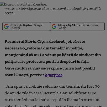
Premierul Florin Cîţu spune că este necesară o „reformă din temelii” în
poliţie.
Urmărește
Digi24
în Google
Adaugă
Digi24
ca sursă preferată în
Discover
Google
Premierul Florin Cîţu a declarat, joi, că este
necesară o „reformă din temelii” în poliţie,
menţionând că nu i-a văzut pe liderii de sindicat din
poliţie care protestau pentru drepturi în faţa
Guvernului să vină să-i explice cum a fost posibil
cazul Oneşti,
potrivit
Agerpres
.
„Am spus că trebuie reformă din temelii. Au fost 30
de ani de zile în care lucrurile s-au solidificat şi pe
care românii nu le mai acceptă în forma în care s-au
solidificat. Şi trebuie reformă din temelii. Am şi spus