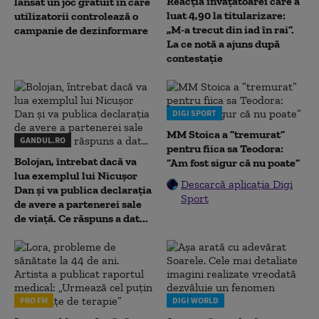
Reacția învățătoarei care a
lansat un joc gratuit în care
luat 4,90 la titularizare:
utilizatorii controlează o
„M-a trecut din iad în rai”.
campanie de dezinformare
La ce notă a ajuns după
contestație
DIGI SPORT
MM Stoica a ”tremurat”
GANDUL.RO
pentru fiica sa Teodora:
Bolojan, întrebat dacă va
”Am fost sigur că nu poate”
lua exemplul lui Nicușor
Descarcă aplicația Digi
Dan și va publica declarația
Sport
de avere a partenerei sale
de viață. Ce răspuns a dat...
PRO FM
DIGI WORLD