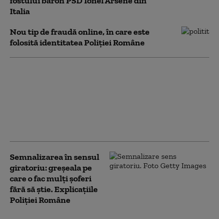
fostului baron PSD Ionel Arsene din
Italia
Nou tip de fraudă online, în care este
folosită identitatea Poliţiei Române
Limitele de viteză din
România. Când poți
circula cu 80 km/h în
localitate și ce reguli se
aplică pe fiecare
categorie de drum
Semnalizarea în sensul
giratoriu: greșeala pe
care o fac mulți șoferi
fără să știe. Explicațiile
Poliției Române