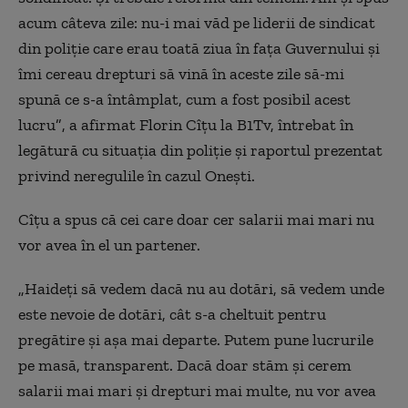
acum câteva zile: nu-i mai văd pe liderii de sindicat
din poliţie care erau toată ziua în faţa Guvernului şi
îmi cereau drepturi să vină în aceste zile să-mi
spună ce s-a întâmplat, cum a fost posibil acest
lucru
”
, a afirmat Florin Cîţu la B1Tv, întrebat în
legătură cu situaţia din poliţie şi raportul prezentat
privind neregulile în cazul Oneşti.
Cîţu a spus că cei care doar cer salarii mai mari nu
vor avea în el un partener.
„Haideţi să vedem dacă nu au dotări, să vedem unde
este nevoie de dotări, cât s-a cheltuit pentru
pregătire şi aşa mai departe. Putem pune lucrurile
pe masă, transparent. Dacă doar stăm şi cerem
salarii mai mari şi drepturi mai multe, nu vor avea