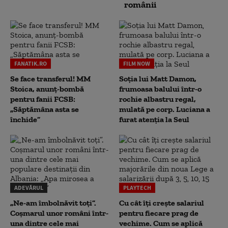
românii
FANATIK.RO
FILM NOW
Se face transferul! MM
Soția lui Matt Damon,
Stoica, anunț-bombă
frumoasa balului într-o
pentru fanii FCSB:
rochie albastru regal,
„Săptămâna asta se
mulată pe corp. Luciana a
închide”
furat atenția la Seul
ADEVĂRUL
PLAYTECH
„Ne-am îmbolnăvit toți”.
Cu cât îți crește salariul
Coșmarul unor români într-
pentru fiecare prag de
una dintre cele mai
vechime. Cum se aplică