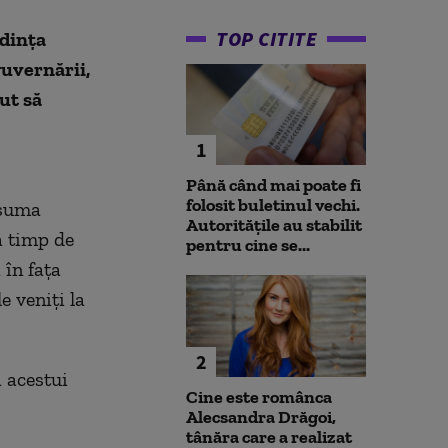
TOP CITITE
edinţa
guvernării,
ut să
1
Până când mai poate fi
folosit buletinul vechi.
asuma
Autoritățile au stabilit
ă timp de
pentru cine se...
 în faţa
e veniţi la
2
a acestui
Cine este românca
Alecsandra Drăgoi,
tânăra care a realizat