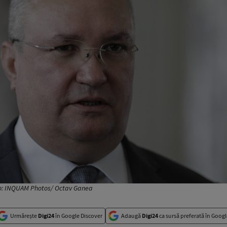
to: INQUAM Photos/ Octav Ganea
Urmărește
Digi24
în Google Discover
Adaugă
Digi24
ca sursă preferată în Googl