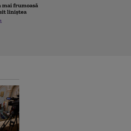
cea mai frumoasă
sit liniștea
t