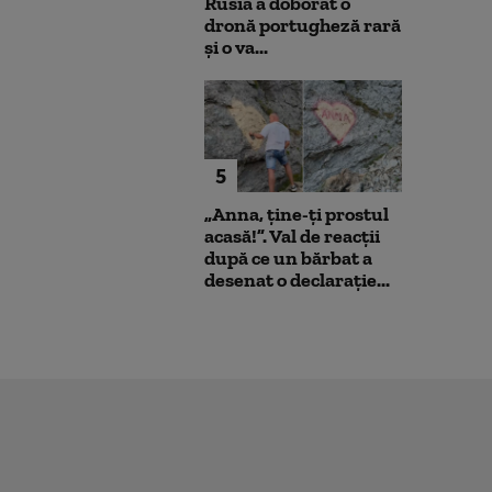
Rusia a doborât o
dronă portugheză rară
și o va...
5
„Anna, ţine-ţi prostul
acasă!”. Val de reacții
după ce un bărbat a
desenat o declarație...