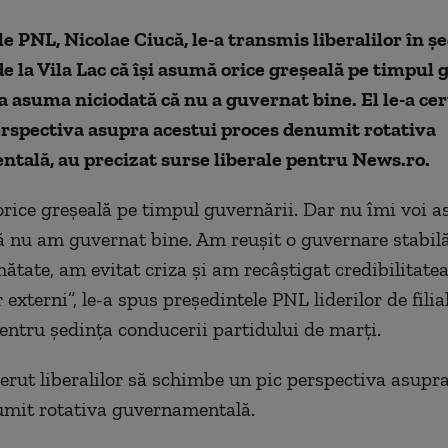
e PNL, Nicolae Ciucă, le-a transmis liberalilor în ş
e la Vila Lac că îşi asumă orice greşeală pe timpul 
va asuma niciodată că nu a guvernat bine. El le-a cer
rspectiva asupra acestui proces denumit rotativa
tală, au precizat surse liberale pentru News.ro.
rice greşeală pe timpul guvernării. Dar nu îmi voi 
ă nu am guvernat bine. Am reuşit o guvernare stabil
ătate, am evitat criza şi am recâştigat credibilitatea
 externi”, le-a spus preşedintele PNL liderilor de filial
entru şedinţa conducerii partidului de marţi.
cerut liberalilor să schimbe un pic perspectiva asupr
umit rotativa guvernamentală.