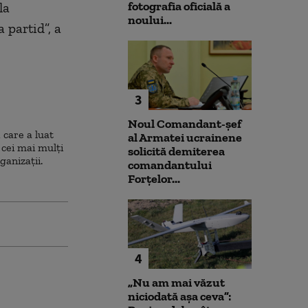
fotografia oficială a
la
noului...
a partid”, a
3
Noul Comandant-șef
 care a luat
al Armatei ucrainene
 cei mai mulţi
solicită demiterea
ganizaţii.
comandantului
Forțelor...
4
„Nu am mai văzut
niciodată așa ceva”: