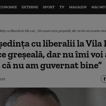
CONOMIE
EXTERNE
SPORT
TV
MAGAZIN
MAI MU
dința cu liberalii la Vila Lac: „Îmi asum orice greşeală, dar nu îmi voi asuma n
ședința cu liberalii la Vila
e greşeală, dar nu îmi vo
 că nu am guvernat bine”
2:02