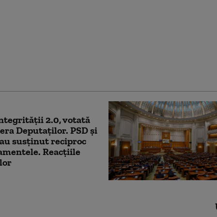
n, apel către senatori:
l pe legea integrității
tegia pentru
rsitate depind 3,48
de de euro din PNRR
ntegrității 2.0, votată
ra Deputaților. PSD și
au susținut reciproc
mentele. Reacțiile
lor