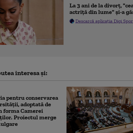
La 3 ani de la divorț, "
actriță din lume" și-a gă
Descarcă aplicația Digi Spor
utea interesa și:
ia pentru conservarea
rsității, adoptată de
în forma Camerei
ilor. Proiectul merge
mulgare