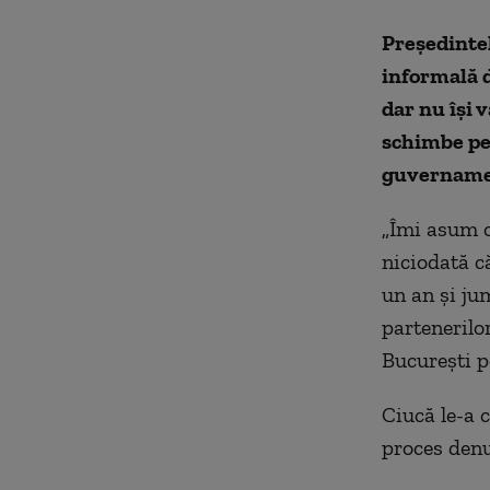
Preşedintel
informală d
dar nu îşi 
schimbe pe
guvernamen
„Îmi asum o
niciodată c
un an şi jum
partenerilor
Bucureşti p
Ciucă le-a 
proces den