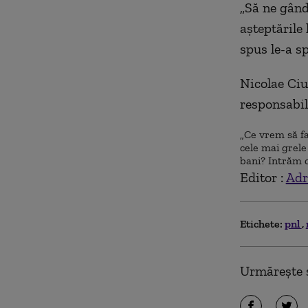
„Să ne gând
aşteptările 
spus le-a sp
Nicolae Ciu
responsabili
„Ce vrem să fa
cele mai grele
bani? Intrăm c
Editor :
Adr
Etichete:
pnl
Urmărește ș