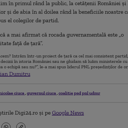
im în primul rând la public, la cetăţenii României şi 
lor şi de abia în al doilea rând la beneficiile noastre c
us el colegilor de partid.
că a mai afirmat că rocada guvernamentală este „o
tate faţă de ţară”.
cem? Intrăm într-un proiect de ţară ca cel mai consistent partid,
 decizii în istoria României sau ne ghidam să luăm ministerele cu
a o echipă sau nu?”, le-a mai spus liderul PNL preşedinţilor de or
ian Dumitru
nicolae ciuca
guvernul ciuca
coalitie psd pnl udmr
tirile Digi24.ro și pe
Google News