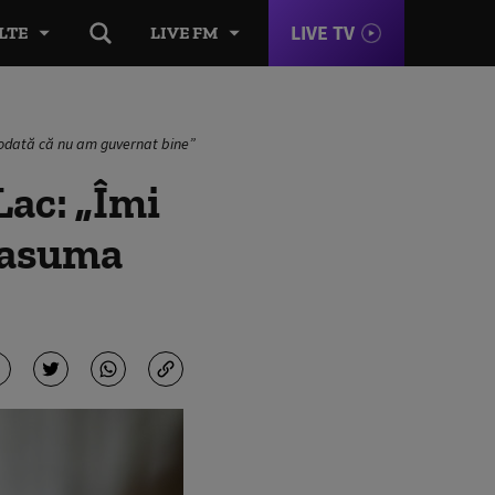
LIVE TV
LTE
LIVE FM
iciodată că nu am guvernat bine”
 Lac: „Îmi
i asuma