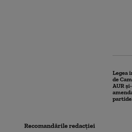
Abrudea
De votu
și stra
biodive
miliar
Legea i
de Came
AUR și-
amenda
partide
Recomandările redacţiei