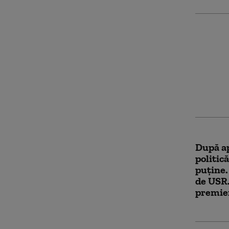
Noua Le
trecut 
Parlame
averile
amantel
între so
După ap
politică
puține
de USR.
premie