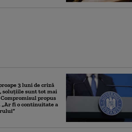
ge a Integrității a
de votul
ntului. Ceartă pe
 partenerilor: „Cu
e nu sunt relații ca
ți”
roape 3 luni de criză
, soluțiile sunt tot mai
. Compromisul propus
 „Ar fi o continuitate a
rului”