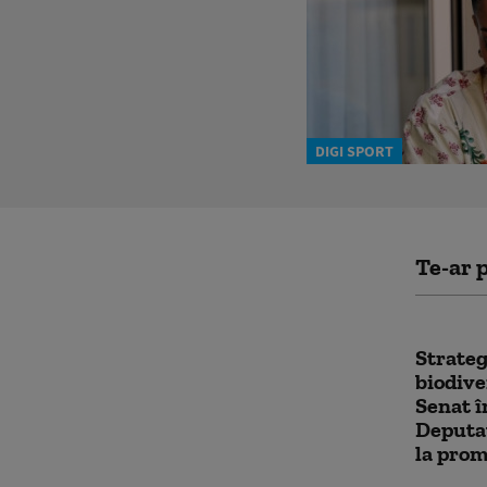
DIGI SPORT
Te-ar p
Strateg
biodive
Senat 
Deputaț
la pro