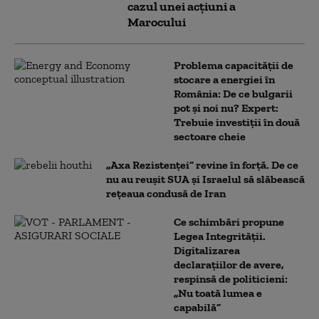
cazul unei acțiuni a
Marocului
Problema capacității de
stocare a energiei în
România: De ce bulgarii
pot și noi nu? Expert:
Trebuie investiții în două
sectoare cheie
„Axa Rezistenței” revine în forță. De ce
nu au reușit SUA și Israelul să slăbească
rețeaua condusă de Iran
Ce schimbări propune
Legea Integrității.
Digitalizarea
declarațiilor de avere,
respinsă de politicieni:
„Nu toată lumea e
capabilă”