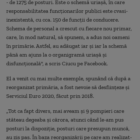
- de 1275 de posturi. Este o schemă uriaşă, în care
responsabilitatea funcţionarilor publici este cvasi-
inexistentă, cu cca. 150 de funcţii de conducere.
Schema de personal a crescut cu fiecare nou primar,
care, în mod natural, să spunem, a adus noi oameni
în primărie. Astfel, au adăugat iar şi iar la schemă
până am ajuns la o organigramă uriaşă şi
disfuncţională", a scris Ciucu pe Facebook.
El a venit cu mai multe exemple, spunând că după a
reorganizat primăria, a fost nevoie să desfiinţeze şi
Serviciul Euro 2020, făcut prin 2018.
„Tot ca fapt divers, mai aveam şi 9 pompieri care
stăteau degeaba şi cărora, atunci când le-am pus
posturi la dispoziţie, posturi care presupun muncă,
au zis pas. În baza reorganizării pe care am realizat-