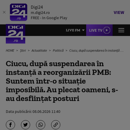
Digi24
VIEW
m.digi24.ro
FREE - In Google Play
LIVE TV
LIVE FM
HOME
Știri
Actualitate
Politică
Ciucu, după suspendarea în instanţă a reorganizării PMB: Suntem într-o situaţie imposibilă. Au plecat oameni, s-au desfiinţat posturi
Ciucu, după suspendarea în
instanţă a reorganizării PMB:
Suntem într-o situaţie
imposibilă. Au plecat oameni, s-
au desfiinţat posturi
Data publicării:
08.06.2026 11:40