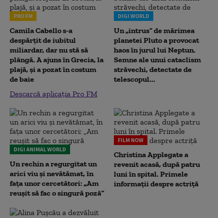
PRO FM
DIGI WORLD
Camila Cabello s-a
Un „intrus” de mărimea
despărțit de iubitul
planetei Pluto a provocat
miliardar, dar nu stă să
haos în jurul lui Neptun.
plângă. A ajuns în Grecia, la
Semne ale unui cataclism
plajă, și a pozat în costum
străvechi, detectate de
de baie
telescopul...
Descarcă aplicația Pro FM
FILM NOW
DIGI ANIMAL WORLD
Christina Applegate a
Un rechin a regurgitat un
revenit acasă, după patru
arici viu și nevătămat, în
luni în spital. Primele
fața unor cercetători: „Am
informații despre actriță
reușit să fac o singură poză”