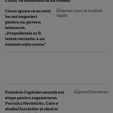
Ciucu, vă recomand să nu credeţi”
Ciucu spune că au avut
loc noi negocieri
pentru un guvern
tehnocrat.
„Președintele ar fi
testat variante, s-au
avansat niște nume”
La ce măsuri pentru reducerea
consumului de energie se pot
aștepta bucureștenii. Ciucu anunță
discuții cu marii consumatori
Primăria Capitalei anunță noi
etape pentru regenerarea
Parcului Herăstrău. Care e
stadiul lucrărilor și când ar