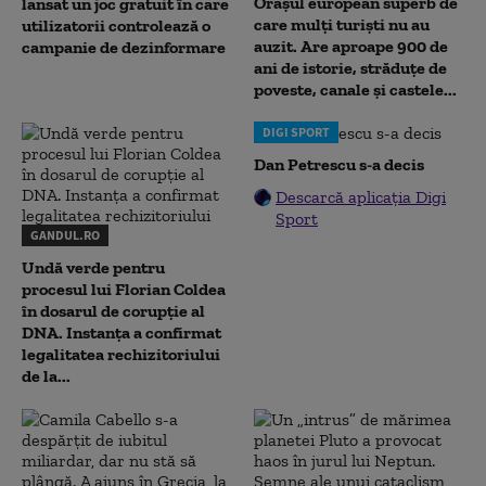
Orașul european superb de
lansat un joc gratuit în care
care mulți turiști nu au
utilizatorii controlează o
auzit. Are aproape 900 de
campanie de dezinformare
ani de istorie, străduțe de
poveste, canale și castele...
DIGI SPORT
Dan Petrescu s-a decis
Descarcă aplicația Digi
Sport
GANDUL.RO
Undă verde pentru
procesul lui Florian Coldea
în dosarul de corupție al
DNA. Instanța a confirmat
legalitatea rechizitoriului
de la...