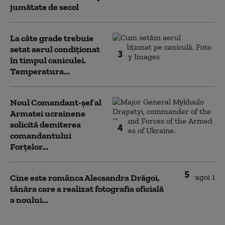
jumătate de secol
La câte grade trebuie
setat aerul condiționat
3
în timpul caniculei.
Temperatura...
Noul Comandant-șef al
Armatei ucrainene
solicită demiterea
4
comandantului
Forțelor...
5
Cine este românca Alecsandra Drăgoi,
tânăra care a realizat fotografia oficială
a noului...