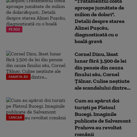
"Tratamentul costă
aproape jumătate de
milion de dolari".
Detalii despre starea
Alinei Pușcău,
PE ROZ
diagnosticată cu o
boală gravă
Cornel Dinu, lăsat
lunar fără 3.500 de lei
din pensie din cauza
finului său, Cornel
FANATIK.RO
Țălnar. Culise neștiute
ale scandalului dintre...
Cum au apărut doi
turiști pe Platoul
Bucegi. Imaginile
CANCAN
publicate de Salvamont
Prahova au revoltat
românii