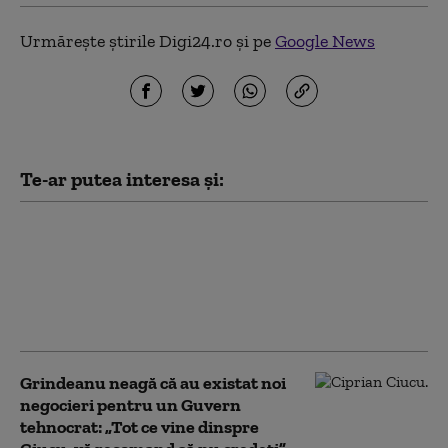
Urmărește știrile Digi24.ro și pe
Google News
Te-ar putea interesa și:
Primăria Capitalei anunță 25
de măsuri pentru reducerea
consumului de energie.
Ciucu: Nu vor afecta
serviciile publice
Grindeanu neagă că au existat noi
negocieri pentru un Guvern
tehnocrat: „Tot ce vine dinspre