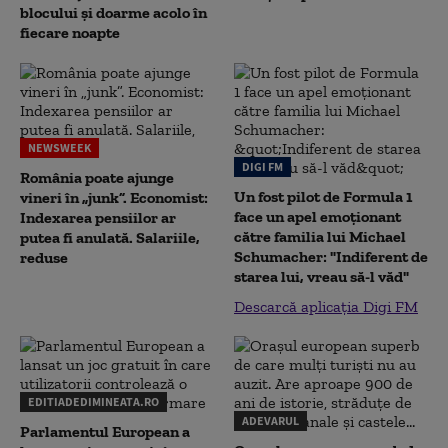
blocului și doarme acolo în
fiecare noapte
NEWSWEEK
DIGI FM
România poate ajunge
Un fost pilot de Formula 1
vineri în „junk”. Economist:
face un apel emoționant
Indexarea pensiilor ar
către familia lui Michael
putea fi anulată. Salariile,
Schumacher: "Indiferent de
reduse
starea lui, vreau să-l văd"
Descarcă aplicația Digi FM
EDITIADEDIMINEATA.RO
ADEVARUL
Parlamentul European a