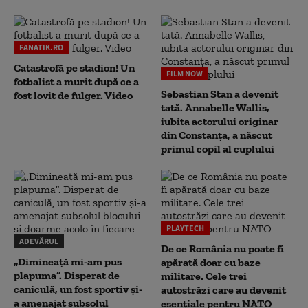
FANATIK.RO
Catastrofă pe stadion! Un
FILM NOW
fotbalist a murit după ce a
Sebastian Stan a devenit
fost lovit de fulger. Video
tată. Annabelle Wallis,
iubita actorului originar
din Constanța, a născut
primul copil al cuplului
PLAYTECH
ADEVĂRUL
De ce România nu poate fi
„Dimineață mi-am pus
apărată doar cu baze
plapuma”. Disperat de
militare. Cele trei
caniculă, un fost sportiv și-
autostrăzi care au devenit
a amenajat subsolul
esențiale pentru NATO