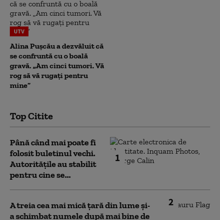
UTV
Alina Pușcău a dezvăluit că
se confruntă cu o boală
gravă. „Am cinci tumori. Vă
rog să vă rugați pentru
mine”
Top Citite
Până când mai poate fi
folosit buletinul vechi.
1
Autoritățile au stabilit
pentru cine se...
2
A treia cea mai mică țară din lume și-
a schimbat numele după mai bine de