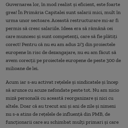
Guvernarea lor, în mod realist şi eficient, este foarte
grea! În Primăria Capitalei sunt salarii mici, mult în
urma unor sectoare. Această restructurare mi-ar fi
permis să cresc salariile. Ideea era să rămână cei
care muncesc şi sunt competenţi, care să fie plătiţi
corect! Pentru că nu eu am adus 2/3 din proiectele
europene în risc de dezangajare, nu eu am făcut să
avem corecţii pe proiectele europene de peste 300 de
milioane de lei.
Acum iar s-au activat reţelele şi sindicatele şi încep
să arunce cu acuze nefondate peste tot. Nu am nicio
miză personală cu această reorganizare şi nici cu
altele. Doar că au trecut ani şi ani de zile şi nimeni
nu s-a atins de reţelele de influenţă din PMB, de
funcţionarii care au schimbat mulţi primari şi care