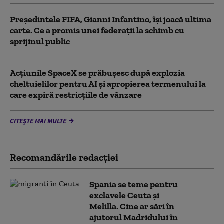
Președintele FIFA, Gianni Infantino, îşi joacă ultima
carte. Ce a promis unei federații la schimb cu
sprijinul public
Acţiunile SpaceX se prăbuşesc după explozia
cheltuielilor pentru AI şi apropierea termenului la
care expiră restricţiile de vânzare
CITEȘTE MAI MULTE
Recomandările redacţiei
Spania se teme pentru
exclavele Ceuta și
Melilla. Cine ar sări în
ajutorul Madridului în