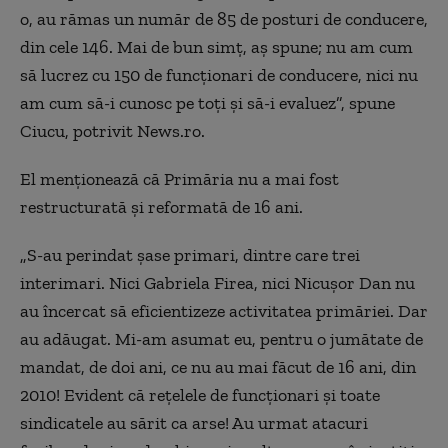
o, au rămas un număr de 85 de posturi de conducere,
din cele 146. Mai de bun simţ, aş spune; nu am cum
să lucrez cu 150 de funcţionari de conducere, nici nu
am cum să-i cunosc pe toţi şi să-i evaluez”, spune
Ciucu, potrivit News.ro.
El menţionează că Primăria nu a mai fost
restructurată şi reformată de 16 ani.
„S-au perindat şase primari, dintre care trei
interimari. Nici Gabriela Firea, nici Nicuşor Dan nu
au încercat să eficientizeze activitatea primăriei. Dar
au adăugat. Mi-am asumat eu, pentru o jumătate de
mandat, de doi ani, ce nu au mai făcut de 16 ani, din
2010! Evident că reţelele de funcţionari şi toate
sindicatele au sărit ca arse! Au urmat atacuri