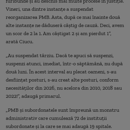
furibunde şi au deschis mai multe procese în justiţie.
Vineri, una dintre instanţe a suspendat
reorganizarea PMB. Asta, după ce mai înainte două
alte instanţe ne dăduseră câștig de cauză. Deci, avem
un scor de 2 la 1. Am câştigat 2 şi am pierdut 1”,
arată Ciucu.
„Au suspendat târziu. Dacă te apuci să suspenzi,
suspenzi atunci, imediat, într-o săptămână, nu după
două luni. În acest interval au plecat oameni, s-au
desfiinţat posturi, s-au creat alte posturi, conform
necesităţilor din 2026, nu acelora din 2010, 2018 sau
2022!”, adaugă primarul.
„PMB şi subordonatele sunt împreună un monstru
administrativ care cumulează 72 de instituţii
subordonate şi la care se mai adaugă 19 spitale.