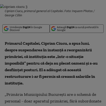
Ciprian Ciucu, primarul general al Capitalei. Foto: Inquam Photos /
George Călin
Urmărește
Digi24
în Google
Adaugă
Digi24
ca sursă preferată în
Discover
Google
Primarul Capitalei, Ciprian Ciucu, a spus luni,
despre suspendarea în instanţă a reorganizării
primăriei, că instituția este „într-o situaţie
imposibilă” pentru că deja au plecat oameni și s-au
desfiinţat posturi. El a adăugat că această
restructurare i-ar fi permis să crească salariile în
instituție.
„Primăria Municipiului Bucureşti are o schemă de
personal - doar aparatul primăriei, fără subordonate