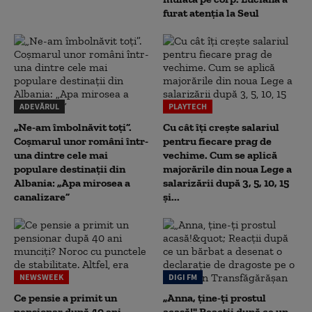
furat atenția la Seul
ADEVĂRUL
PLAYTECH
„Ne-am îmbolnăvit toți”.
Cu cât îți crește salariul
Coșmarul unor români într-
pentru fiecare prag de
una dintre cele mai
vechime. Cum se aplică
populare destinații din
majorările din noua Lege a
Albania: „Apa mirosea a
salarizării după 3, 5, 10, 15
canalizare”
și...
NEWSWEEK
DIGI FM
Ce pensie a primit un
„Anna, ţine-ţi prostul
pensionar după 40 ani
acasă!" Reacţii după ce un