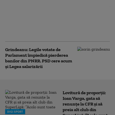
Ilie Bolojan e optimist în
privința ratingului de
țară, însă atrage atenția
că se apropie alegerile:
„Apetitul pentru
reforme scade”
Grindeanu: Legile votate de
Parlament împiedică pierderea
banilor din PNRR. PSD cere acum
și Legea salarizării
Lovitură de proporții:
Ioan Varga, gata să
renunțe la CFR și să
preia alt club din
DIGI SPORT