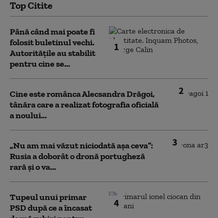
Top Citite
Până când mai poate fi
folosit buletinul vechi.
1
Autoritățile au stabilit
pentru cine se...
2
Cine este românca Alecsandra Drăgoi,
tânăra care a realizat fotografia oficială
a noului...
3
„Nu am mai văzut niciodată așa ceva”:
Rusia a doborât o dronă portugheză
rară și o va...
Tupeul unui primar
4
PSD după ce a încasat