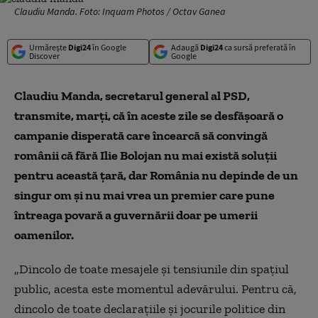
Claudiu Manda. Foto: Inquam Photos / Octav Ganea
Urmărește
Digi24
în Google
Adaugă
Digi24
ca sursă preferată în
Discover
Google
Claudiu Manda, secretarul general al PSD,
transmite, marţi, că în aceste zile se desfăşoară o
campanie disperată care încearcă să convingă
românii că fără Ilie Bolojan nu mai există soluţii
pentru această ţară, dar România nu depinde de un
singur om şi nu mai vrea un premier care pune
întreaga povară a guvernării doar pe umerii
oamenilor.
„Dincolo de toate mesajele şi tensiunile din spaţiul
public, acesta este momentul adevărului. Pentru că,
dincolo de toate declaraţiile şi jocurile politice din