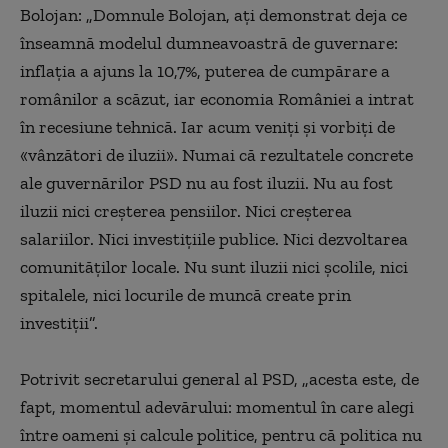
Bolojan: „Domnule Bolojan, aţi demonstrat deja ce
înseamnă modelul dumneavoastră de guvernare:
inflaţia a ajuns la 10,7%, puterea de cumpărare a
românilor a scăzut, iar economia României a intrat
în recesiune tehnică. Iar acum veniţi şi vorbiţi de
«vânzători de iluzii». Numai că rezultatele concrete
ale guvernărilor PSD nu au fost iluzii. Nu au fost
iluzii nici creşterea pensiilor. Nici creşterea
salariilor. Nici investiţiile publice. Nici dezvoltarea
comunităţilor locale. Nu sunt iluzii nici şcolile, nici
spitalele, nici locurile de muncă create prin
investiţii”.
Potrivit secretarului general al PSD, „acesta este, de
fapt, momentul adevărului: momentul în care alegi
între oameni şi calcule politice, pentru că politica nu