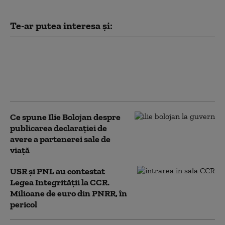
Te-ar putea interesa și:
PSD acuză PNL şi USR că au blocat
771 milioane euro pentru a-l proteja
pe Dominic Fritz, după contestarea
Legii Integrității la CCR
Ce spune Ilie Bolojan despre
publicarea declarației de
avere a partenerei sale de
viață
USR și PNL au contestat
Legea Integrității la CCR.
Milioane de euro din PNRR, în
pericol