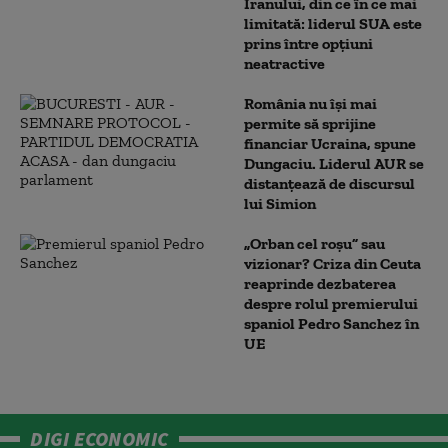
Iranului, din ce în ce mai
limitată: liderul SUA este
prins între opțiuni
neatractive
România nu își mai
permite să sprijine
financiar Ucraina, spune
Dungaciu. Liderul AUR se
distanțează de discursul
lui Simion
„Orban cel roșu” sau
vizionar? Criza din Ceuta
reaprinde dezbaterea
despre rolul premierului
spaniol Pedro Sanchez în
UE
DIGI ECONOMIC