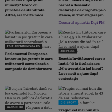
munciți? Noroc cu
bărbat a desenat o
punctele de stabilitate.
declaraţie de dragoste pe o
Altfel, era foarte mică
stâncă, în Transfăgărăşan
Descarcă aplicația Digi FM
EDITIADEDIMINEATA.RO
ADEVARUL
Parlamentul European a
Reacția învățătoarei care a
lansat un joc gratuit în care
luat 4,90 la titularizare:
utilizatorii controlează o
„M-a trecut din iad în rai”.
campanie de dezinformare
La ce notă a ajuns după
contestație
DIGI SPORT
GANDUL.RO
Tragic: cel mai bun din