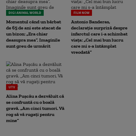
DIGI ANIMAL WORLD
FILM NOW
Momentul când un bărbat
Antonio Banderas,
de 65 de ani este atacat de
declarație surpriză despre
un bizon: „Era chiar
infarctul care i-a schimbat
deasupra mea”. Imaginile
viața: „Cel mai bun lucru
sunt greu de urmărit
care mi s-a întâmplat
vreodată”
UTV
Alina Pușcău a dezvăluit că
se confruntă cu o boală
gravă. „Am cinci tumori. Vă
rog să vă rugați pentru
mine”