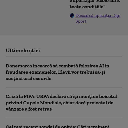
SuperLigă: ”Acolo sunt
toate condițiile”
Descarcă aplicația Digi
Sport
Ultimele știri
Danemarca încearcă să combată folosirea AI în
fraudarea examenelor. Elevii vor trebui să-şi
susţină oral eseurile
Criză la FIFA: UEFA declară că îşi menţine boicotul
privind Cupele Mondiale, chiar dacă proiectul de
vânzare a fost retras
Cel mai recent sondaj de opinie: Câți ucraineni