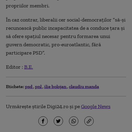
propriilor membri.
În caz contrar, liberalii cer social-democraţilor ”să-şi
recunoască public incapacitatea de a conduce ţara şi
să ofere spaţiul necesar pentru formarea unui
guvern democratic, pro-euroatlantic, fără
participare PSD”.
Editor :
B.E.
Etichete:
psd
pnl
ilie bolojan
claudiu manda
Urmărește știrile Digi24.ro și pe
Google News