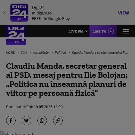
Digi24
VIEW
m.digi24.ro
FREE - In Google Play
LIVE TV
LIVE FM
HOME
Știri
Actualitate
Politică
Claudiu Manda, secretar general al PSD, mesaj pentru Ilie Bolojan: „Politica nu înseamnă planuri de viitor pe persoană fizică”
Claudiu Manda, secretar general
al PSD, mesaj pentru Ilie Bolojan:
„Politica nu înseamnă planuri de
viitor pe persoană fizică”
Data publicării:
19.05.2026 13:00