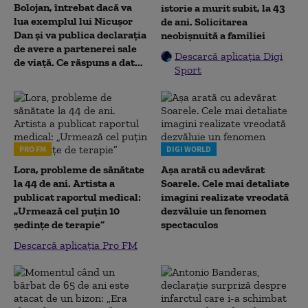
Bolojan, întrebat dacă va
istorie a murit subit, la 43
lua exemplul lui Nicușor
de ani. Solicitarea
Dan și va publica declarația
neobișnuită a familiei
de avere a partenerei sale
Descarcă aplicația Digi
de viață. Ce răspuns a dat...
Sport
PRO FM
DIGI WORLD
Lora, probleme de sănătate
Așa arată cu adevărat
la 44 de ani. Artista a
Soarele. Cele mai detaliate
publicat raportul medical:
imagini realizate vreodată
„Urmează cel puțin 10
dezvăluie un fenomen
ședințe de terapie”
spectaculos
Descarcă aplicația Pro FM