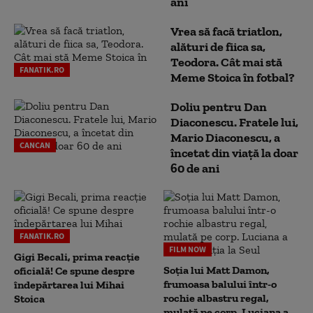
ani
Vrea să facă triatlon,
alături de fiica sa,
Teodora. Cât mai stă
FANATIK.RO
Meme Stoica în fotbal?
Doliu pentru Dan
Diaconescu. Fratele lui,
Mario Diaconescu, a
CANCAN
încetat din viață la doar
60 de ani
FANATIK.RO
FILM NOW
Gigi Becali, prima reacție
Soția lui Matt Damon,
oficială! Ce spune despre
frumoasa balului într-o
îndepărtarea lui Mihai
rochie albastru regal,
Stoica
mulată pe corp. Luciana a