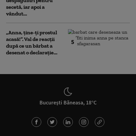
despăgubiri pentru
secetă, iar apoi a
vândut...
„Anna, ţine-ţi prostul
acasă!”. Val de reacții
5
după ce un bărbat a
desenat o declarație...
București Băneasa, 18°C