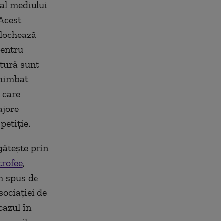
 al mediului
Acest
blochează
pentru
atură sunt
chimbat
 care
ajore
petiție.
gătește prin
trofee
,
Am spus de
sociației de
cazul în