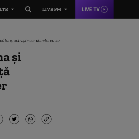
LIVE TV
LTE
LIVE FM
nătorii, activiștii cer demiterea sa
a și
ță
er