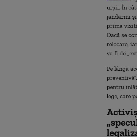
urșii. În câ
jandarmi și 
prima vizită
Dacă se cons
relocare, ia
va fi de „e
Pe lângă ac
preventivă”
pentru înlăt
lege, care p
Activiș
„specu
legaliz