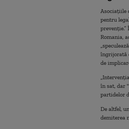
Asociațiile 
pentru lega
prevenție.”
Romania, ac
„speculează
îngrijorată 
de implicar
„Intervenți
în sat, dar 
partidelor 
De altfel, 
demiterea 