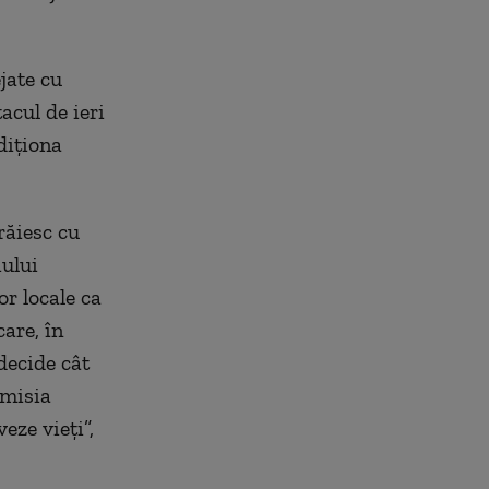
jate cu
acul de ieri
diționa
răiesc cu
iului
or locale ca
are, în
 decide cât
emisia
eze vieți”,