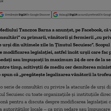
ook
Urmărește
Digi24
în Google Discover
Adaugă
Digi24
ca sursă preferată în Googl
ediului Tanczos Barna a anunțat, pe Facebook, că 
onsultări” cu primarii, vânătorii și fermierii „cu priv
e urși din ultimele zile în Ținutul Secuiesc”. Scopul
te modificarea legislației, astfel încât urșii care fa
 sedați sau împușcați în maximum 24 de ore de la s
Între timp, acitivștii de mediu cer demiterea minist
 spun că „pregătește legalizarea vânătorii la trofeu
o serie de consultări cu privire la atacurile de urși d
tul Secuiesc cu toate organizațiile și instituțiile dire
zonă pentru a discuta despre modificarea legislației c
ea autorităților locale – ca prin sedare sau împușcare