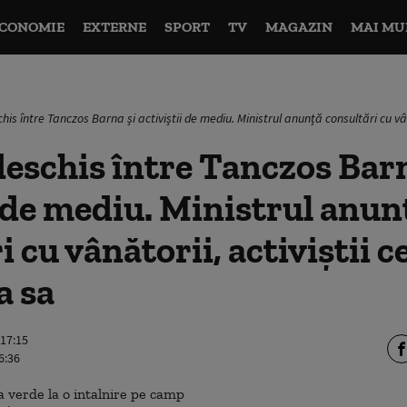
CONOMIE
EXTERNE
SPORT
TV
MAGAZIN
MAI MU
chis între Tanczos Barna și activiștii de mediu. Ministrul anunță consultări cu vâ
deschis între Tanczos Barn
i de mediu. Ministrul anun
 cu vânătorii, activiștii c
a sa
 17:15
6:36