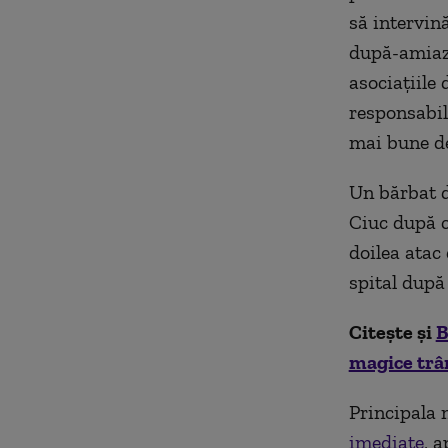
să intervin
după-amiază
asociațiile
responsabil
mai bune de
Un bărbat d
Ciuc după c
doilea atac 
spital după 
Citește și
B
magice trâm
Principala 
imediate
, 