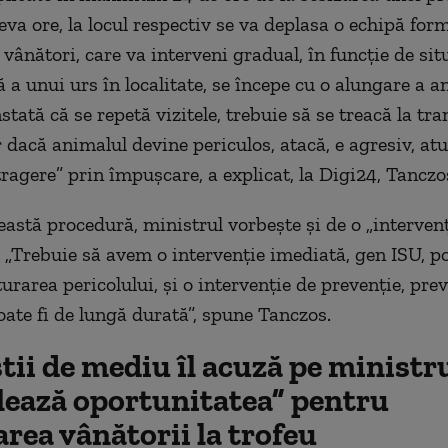
teva ore, la locul respectiv se va deplasa o echipă for
vânători, care va interveni gradual, în funcție de sit
 a unui urs în localitate, se începe cu o alungare a a
tată că se repetă vizitele, trebuie să se treacă la tra
r dacă animalul devine periculos, atacă, e agresiv, atu
xtragere” prin împușcare, a explicat, la Digi24, Tancz
eastă procedură, ministrul vorbește și de o „interven
. „Trebuie să avem o intervenție imediată, gen ISU, p
urarea pericolului, și o intervenție de prevenție, pre
oate fi de lungă durată”, spune Tanczos.
tii de mediu îl acuză pe ministr
lează oportunitatea” pentru
area vânătorii la trofeu