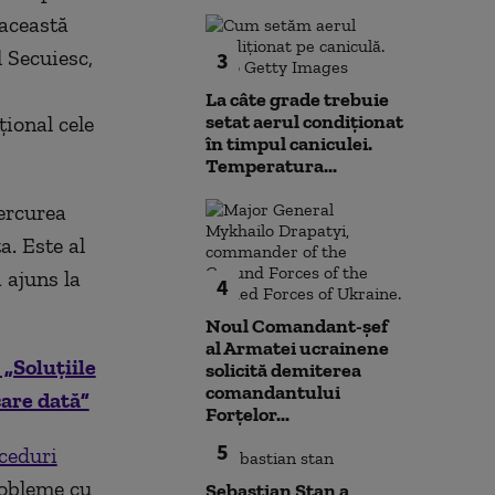
 această
 Secuiesc,
3
La câte grade trebuie
setat aerul condiționat
ional cele
în timpul caniculei.
Temperatura...
ercurea
ta.
Este al
a ajuns la
4
Noul Comandant-șef
al Armatei ucrainene
„Soluțiile
solicită demiterea
comandantului
care dată”
Forțelor...
5
ceduri
robleme cu
Sebastian Stan a