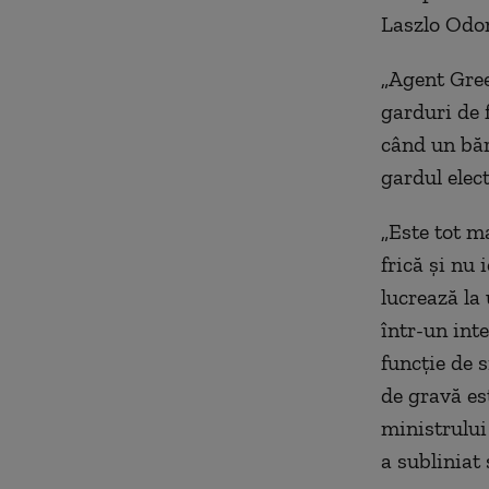
Laszlo Odo
„Agent Gree
garduri de f
când un băr
gardul elect
„Este tot ma
frică și nu 
lucrează la 
într-un int
funcție de s
de gravă est
ministrului 
a subliniat