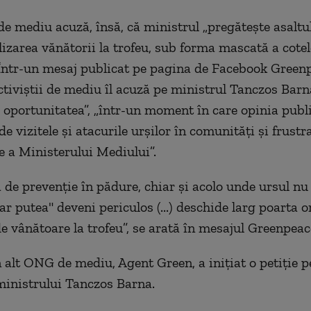
de mediu acuză, însă, că ministrul „pregătește asaltul
lizarea vănătorii la trofeu, sub forma mascată a cotel
 Într-un mesaj publicat pe pagina de Facebook Green
tiviștii de mediu îl acuză pe ministrul Tanczos Barn
 oportunitatea”, „într-un moment în care opinia publ
de vizitele și atacurile urșilor în comunități și frustr
e a Ministerului Mediului”.
a de prevenție în pădure, chiar și acolo unde ursul nu
"ar putea" deveni periculos (...) deschide larg poarta 
de vânătoare la trofeu”, se arată în mesajul Greenpeac
un alt ONG de mediu, Agent Green, a inițiat o petiție 
ministrului Tanczos Barna.