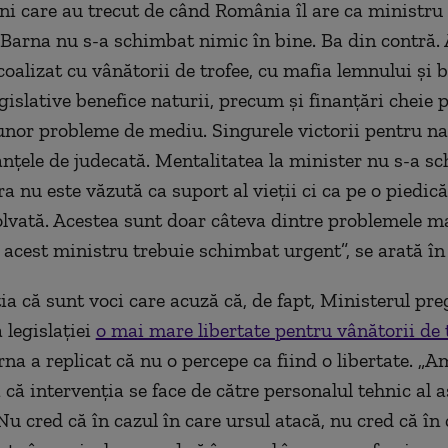
luni care au trecut de când România îl are ca ministru
Barna nu s-a schimbat nimic în bine. Ba din contră. 
coalizat cu vânătorii de trofee, cu mafia lemnului și 
egislative benefice naturii, precum și finanțări cheie 
unor probleme de mediu. Singurele victorii pentru n
tanțele de judecată. Mentalitatea la minister nu s-a s
a nu este văzută ca suport al vieții ci ca pe o piedică
olvată. Acestea sunt doar câteva dintre problemele m
 acest ministru trebuie schimbat urgent”, se arată în 
ia că sunt voci care acuză că, de fapt, Ministerul pre
 legislației
o mai mare libertate pentru vânătorii de 
na a replicat că nu o percepe ca fiind o libertate. „
 că intervenția se face de către personalul tehnic al a
u cred că în cazul în care ursul atacă, nu cred că în 