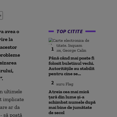
e
TOP CITITE
va avea o
ire la
 acestor
1
c probleme
Până când mai poate fi
esizarea
folosit buletinul vechi.
Autoritățile au stabilit
rului,
pentru cine se...
”.
2
in ultimele
A treia cea mai mică
țară din lume și-a
ct implicate
schimbat numele după
are ar da
mai bine de jumătate
de secol
 - să poată