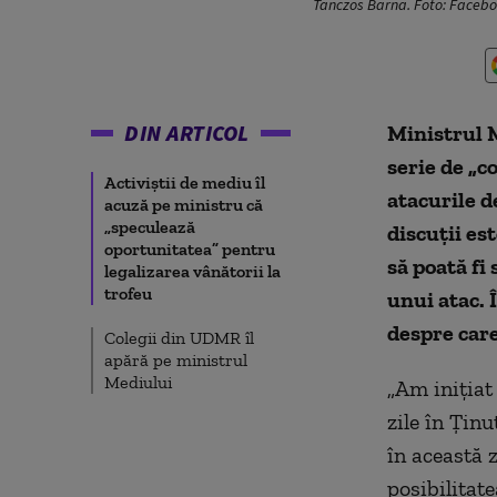
Tanczos Barna. Foto: Faceb
DIN ARTICOL
Ministrul M
serie de „c
Activiștii de mediu îl
atacurile d
acuză pe ministru că
„speculează
discuții es
oportunitatea” pentru
să poată fi
legalizarea vânătorii la
trofeu
unui atac. 
despre care
Colegii din UDMR îl
apără pe ministrul
Mediului
„Am inițiat 
zile în Ținu
în această 
posibilitat