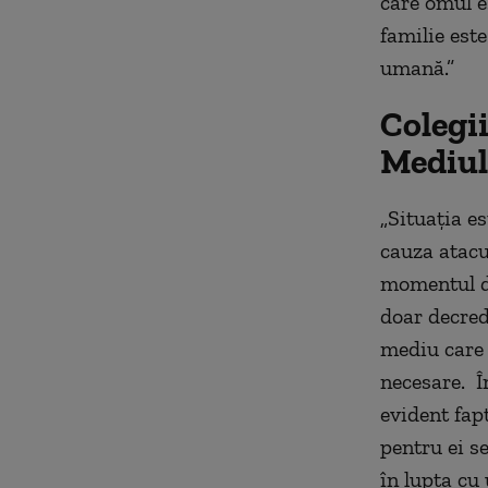
care omul es
familie este
umană.”
Colegi
Mediul
„Situația es
cauza atacu
momentul de
doar decred
mediu care 
necesare. În
evident fapt
pentru ei s
în lupta cu