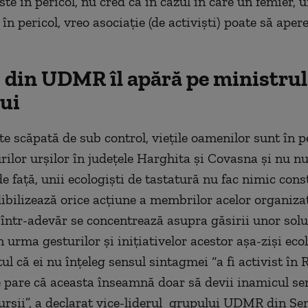
te în pericol, nu cred că în cazul în care un femier, u
 în pericol, vreo asociație (de activiști) poate să aper
i din UDMR îl apără pe ministrul
ui
te scăpată de sub control, viețile oamenilor sunt în p
rilor urșilor în județele Harghita și Covasna și nu nu
 față, unii ecologiști de tastatură nu fac nimic const
ibilizează orice acțiune a membrilor acelor organizaț
într-adevăr se concentrează asupra găsirii unor solu
 urma gesturilor și inițiativelor acestor așa-ziși ecol
ul că ei nu înțeleg sensul sintagmei “a fi activist în
e pare că aceasta înseamnă doar să devii inamicul se
 urșii”, a declarat vice-liderul grupului UDMR din Se