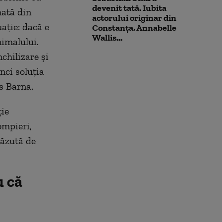
devenit tată. Iubita
mată din
actorului originar din
uație: dacă e
Constanța, Annabelle
Wallis...
nimalului.
nchilizare și
nci soluția
os Barna.
ție
ompieri,
văzută de
u că