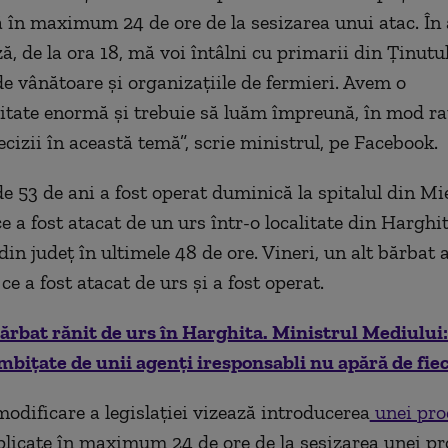
ă în maximum 24 de ore de la sesizarea unui atac. În
, de la ora 18, mă voi întâlni cu primarii din Ținutul
 de vânătoare și organizațiile de fermieri. Avem o
itate enormă și trebuie să luăm împreună, în mod raț
cizii în această temă”, scrie ministrul, pe Facebook.
e 53 de ani a fost operat duminică la spitalul din Mi
e a fost atacat de un urs într-o localitate din Harghi
din județ în ultimele 48 de ore. Vineri, un alt bărbat 
ce a fost atacat de urs și a fost operat.
ărbat rănit de urs în Harghita. Ministrul Mediului: 
bițate de unii agenți iresponsabli nu apără de fie
modificare a legislației vizează introducerea
unei pro
aplicate în maximum 24 de ore de la sesizarea unei p