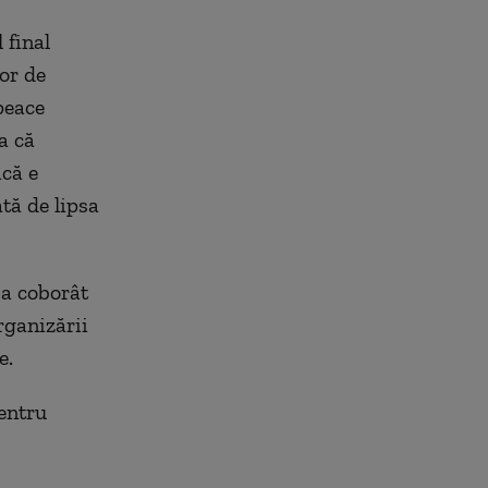
 final
or de
peace
a că
ică e
ată de lipsa
 a coborât
organizării
e.
pentru