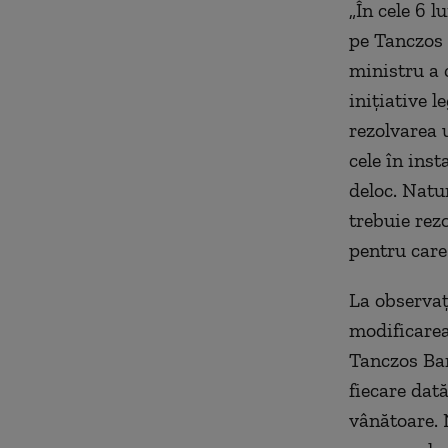
„În cele 6 
pe Tanczos 
ministru a 
inițiative l
rezolvarea 
cele în ins
deloc. Natur
trebuie rez
pentru care
La observaț
modificarea
Tanczos Bar
fiecare dată
vânătoare. N