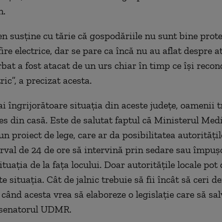
n.
n susține cu tărie că gospodăriile nu sunt bine prote
ire electrice, dar se pare ca încă nu au aflat despre at
bat a fost atacat de un urs chiar în timp ce își recon
ric”, a precizat acesta.
i îngrijorătoare situația din aceste județe, oamenii t
ies din casă. Este de salutat faptul că Ministerul Med
un proiect de lege, care ar da posibilitatea autoritățil
erval de 24 de ore să intervină prin sedare sau împușc
ituația de la fața locului. Doar autoritățile locale pot
e situația. Cât de jalnic trebuie să fii încât să ceri d
când acesta vrea să elaboreze o legislație care să salv
 senatorul UDMR.