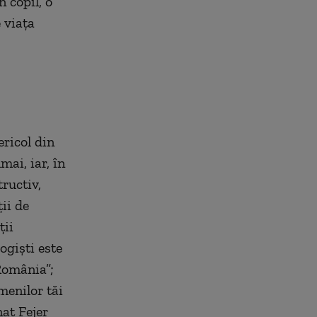
n copil, o
e viața
ericol din
mai, iar, în
ructiv,
ii de
ții
ogiști este
 România”;
menilor tăi
nat Fejer