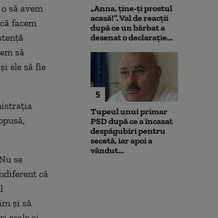
, o să avem
„Anna, ţine-ţi prostul
acasă!”. Val de reacții
acă facem
după ce un bărbat a
stență
desenat o declarație...
rem să
i ele să fie
5
istrația
Tupeul unui primar
opusă,
PSD după ce a încasat
despăgubiri pentru
secetă, iar apoi a
vândut...
 Nu se
ndiferent că
l
ăm și să
i reale și