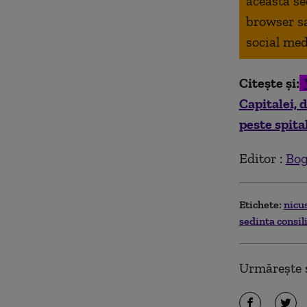
aceasta se
browser s
social med
Citește și:
Capitalei,
peste spita
Editor :
Bog
Etichete:
nicu
sedinta consil
Urmărește ș