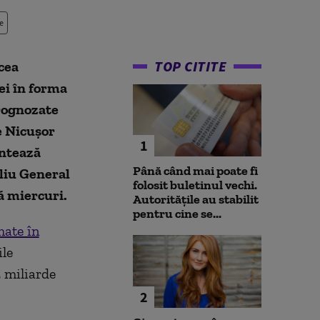
e
TOP CITITE
cea
ei în forma
rognozate
e Nicușor
1
entează
Până când mai poate fi
iliu General
folosit buletinul vechi.
ă miercuri.
Autoritățile au stabilit
pentru cine se...
mate în
ile
5 miliarde
2