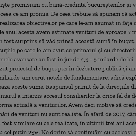
iște promisiuni cu bună-credință bucureștenilor și 
ceea ce am promis. De ceea trebuie să spunem că ac
realizarea obiectivelor pe care le-am asumat în fața c
de anul acesta avem estimate venituri de aproape 7 m
 Am fost surprins să văd prinsă această sumă în buget,
cuțiile pe care le-am avut cu primarul și cu directorii
ele avansate au fost în jur de 4,5 - 5 milarde de lei.
ut proiectul de buget pus în dezbatere publică și a
iliarde, am cerut notele de fundamentare, adică expli
ează aceste sume. Răspunsul primit de la direcțiile d
imarul a interzis accesul consilierilor la orice fel de d
forma actuală a veniturilor. Avem deci motive să cre
ări de venituri nu sunt realiste. În afară de 2017, câ
fost similare cu cele realizate, în ultimii trei ani ace
u cel puțin 25%. Ne dorim să continuăm cu aceleași e