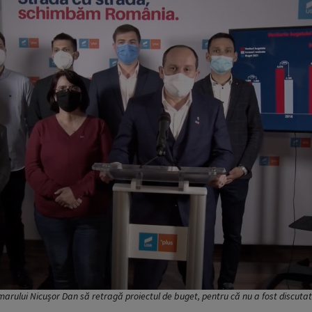
rimarului Nicușor Dan să retragă proiectul de buget, pentru că nu a fost discuta