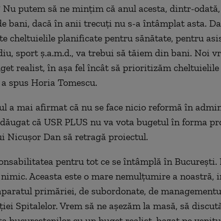
? Nu putem să ne mințim că anul acesta, dintr-odată
e bani, dacă în anii trecuți nu s-a întâmplat asta. D
te cheltuielile planificate pentru sănătate, pentru asi
diu, sport ș.a.m.d., va trebui să tăiem din bani. Noi v
t realist, în așa fel încât să prioritizăm cheltuielile ș
, a spus Horia Tomescu.
l a mai afirmat că nu se face nicio reformă în admin
 adăugat că USR PLUS nu va vota bugetul în forma pr
ui Nicușor Dan să retragă proiectul.
nsabilitatea pentru tot ce se întâmplă în București.
nimic. Aceasta este o mare nemulțumire a noastră, i
aparatul primăriei, de subordonate, de managementu
iei Spitalelor. Vrem să ne așezăm la masă, să discut
a bucureștenilor cu un buget realist, bazat pe venitur