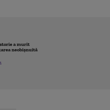
istorie a murit
citarea neobișnuită
t