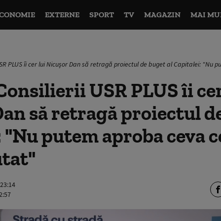
CONOMIE
EXTERNE
SPORT
TV
MAGAZIN
MAI MU
USR PLUS îi cer lui Nicușor Dan să retragă proiectul de buget al Capitalei: "Nu
onsilierii USR PLUS îi cer
an să retragă proiectul de
: "Nu putem aproba ceva c
utat"
 23:14
2:57