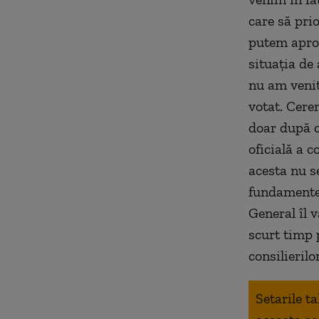
care să pri
putem aprob
situația de
nu am venit
votat. Cere
doar după c
oficială a c
acesta nu se
fundamente 
General îl 
scurt timp 
consilieril
Setarile t