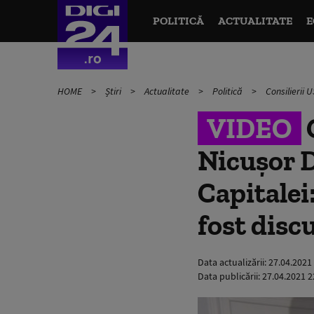
POLITICĂ
ACTUALITATE
E
HOME
Știri
Actualitate
Politică
Consilierii 
VIDEO
C
Nicușor D
Capitalei
fost disc
Data actualizării:
27.04.2021
Data publicării:
27.04.2021 2