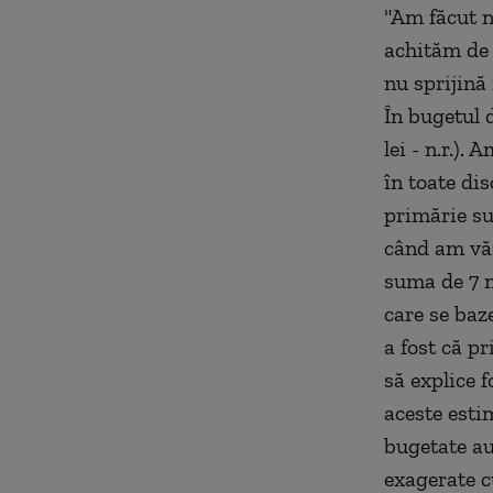
"Am făcut n
achităm de 
nu sprijină 
În bugetul 
lei - n.r.).
în toate dis
primărie sum
când am văz
suma de 7 m
care se baz
a fost că pr
să explice 
aceste estim
bugetate au 
exagerate c