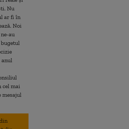
ti. Nu
 ar fi în
ează. Noi
 ne-au
 bugetul
cizie
e anul
nsiliul
n cel mai
e mesajul
 din