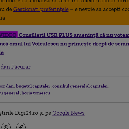
ctiune. Poti actualiza setarile modulelor coookie dire
au de
Gestionați preferințele
– e nevoie sa accepti co
ia
VIDEO
Consilierii USR PLUS amenință că nu votea
 dacă omul lui Voiculescu nu primește drept de sem
le
dan Păcurar
sor dan
bugetul capitalei
consiliul general al capitalei
iu general
horia tomescu
tirile Digi24.ro și pe
Google News