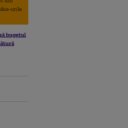
ct din
okie-urile
ză bugetul
nătură