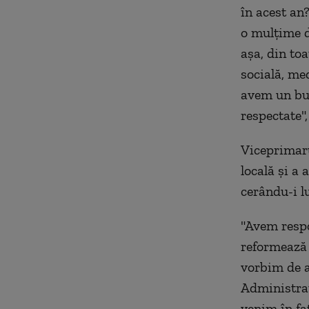
în acest an
o mulțime d
așa, din toa
socială, me
avem un buge
respectate"
Viceprimaru
locală și a
cerându-i l
"Avem respo
reformează 
vorbim de 
Administraț
venim în faț