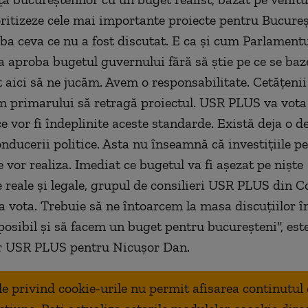
oritizeze cele mai importante proiecte pentru Bucureș
a ceva ce nu a fost discutat. E ca și cum Parlamentul
 a aproba bugetul guvernului fără să știe pe ce se baz
 aici să ne jucăm. Avem o responsabilitate. Cetățenii
m primarului să retragă proiectul. USR PLUS va vota
e vor fi îndeplinite aceste standarde. Există deja o de
onducerii politice. Asta nu înseamnă că investițiile p
 vor realiza. Imediat ce bugetul va fi așezat pe niște
reale și legale, grupul de consilieri USR PLUS din Co
va vota. Trebuie să ne întoarcem la masa discuțiilor î
posibil și să facem un buget pentru bucureșteni", est
or USR PLUS pentru Nicușor Dan.
ale privind cookie-urile nu permit afisarea continutul