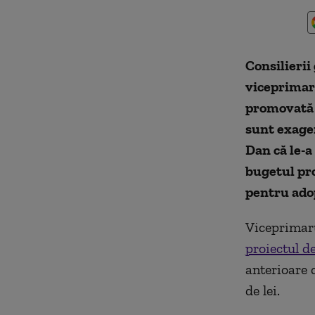
Consilierii
viceprimaru
promovată 
sunt exager
Dan că le-a
bugetul pro
pentru ado
Viceprimar
proiectul d
anterioare c
de lei.