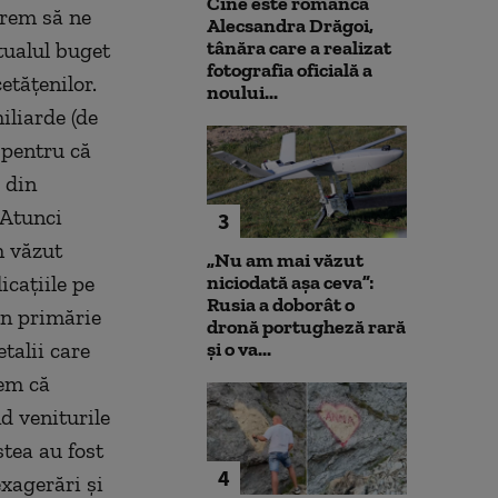
Cine este românca
vrem să ne
Alecsandra Drăgoi,
tânăra care a realizat
tualul buget
fotografia oficială a
etățenilor.
noului...
iliarde (de
 pentru că
 din
 Atunci
3
m văzut
„Nu am mai văzut
cațiile pe
niciodată așa ceva”:
Rusia a doborât o
in primărie
dronă portugheză rară
etalii care
și o va...
dem că
nd veniturile
stea au fost
4
xagerări și