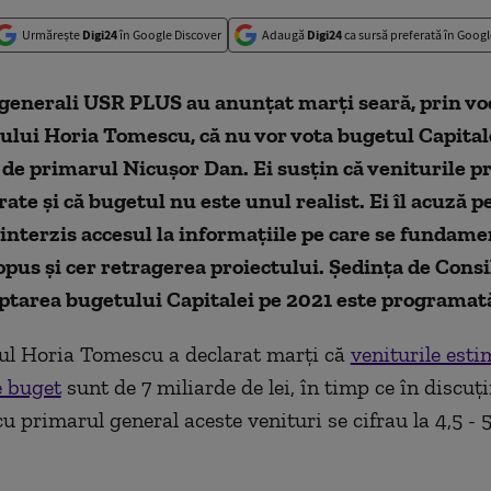
Urmărește
Digi24
în Google Discover
Adaugă
Digi24
ca sursă preferată în Googl
 generali USR PLUS au anunțat marți seară, prin vo
lui Horia Tomescu, că nu vor vota bugetul Capital
de primarul Nicușor Dan. Ei susțin că veniturile p
ate și că bugetul nu este unul realist. Ei îl acuză p
 interzis accesul la informațiile pe care se fundam
pus și cer retragerea proiectului. Ședința de Cons
ptarea bugetului Capitalei pe 2021 este programat
ul Horia Tomescu a declarat marți că
veniturile esti
e buget
sunt de 7 miliarde de lei, în timp ce în discuți
u primarul general aceste venituri se cifrau la 4,5 - 