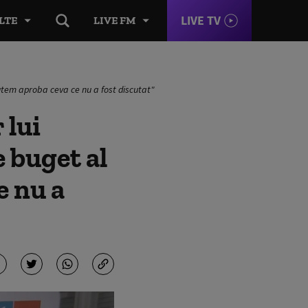
LIVE TV
LTE
LIVE FM
 putem aproba ceva ce nu a fost discutat"
 lui
 buget al
e nu a