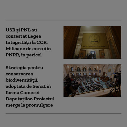
Legii Integrității la
CCR
USR și PNL au
contestat Legea
Integrității la CCR.
Milioane de euro din
PNRR, în pericol
Strategia pentru
conservarea
biodiversității,
adoptată de Senat în
forma Camerei
Deputaților. Proiectul
merge la promulgare
Noua Lege a