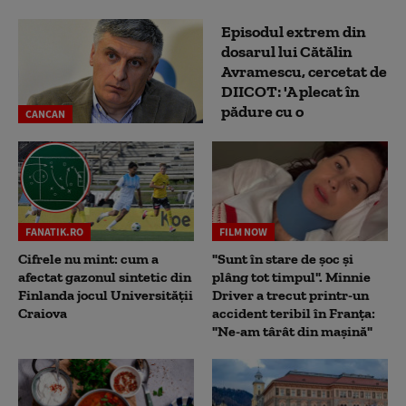
Episodul extrem din
dosarul lui Cătălin
Avramescu, cercetat de
DIICOT: 'A plecat în
pădure cu o
CANCAN
FANATIK.RO
FILM NOW
Cifrele nu mint: cum a
"Sunt în stare de șoc și
afectat gazonul sintetic din
plâng tot timpul". Minnie
Finlanda jocul Universității
Driver a trecut printr-un
Craiova
accident teribil în Franța:
"Ne-am târât din mașină"