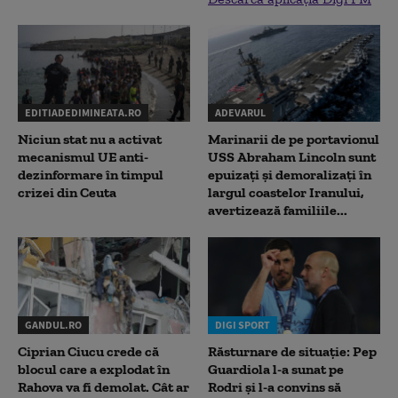
EDITIADEDIMINEATA.RO
ADEVARUL
Niciun stat nu a activat
Marinarii de pe portavionul
mecanismul UE anti-
USS Abraham Lincoln sunt
dezinformare în timpul
epuizați și demoralizați în
crizei din Ceuta
largul coastelor Iranului,
avertizează familiile...
GANDUL.RO
DIGI SPORT
Ciprian Ciucu crede că
Răsturnare de situație: Pep
blocul care a explodat în
Guardiola l-a sunat pe
Rahova va fi demolat. Cât ar
Rodri și l-a convins să