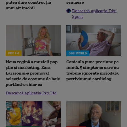
putea dura construcția
semneze
unui alt imobil
Descarcă aplicația Digi
Sport
PRO FM
DIGI WORLD
Noua regină a muzicii pop
Canicula pune presiune pe
știe și marketing. Zara
inimă. 5 simptome care nu
Larsson și-a promovat
trebuie ignorate niciodată,
colecția de costume de baie
potrivit unui cardiolog
purtând-o chiar ea
Descarcă aplicația Pro FM