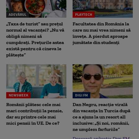
ADEVĂRUL
PLAYTECH
„Taxa de turist” sau prețul
Facultatea din România la
normal al vacanței? „Nu vă
care nu mai vrea nimeni să
obligă nimeni să
înveţe. A pierdut aproape
cumpărați. Prețurile astea
jumătate din studenţi
există pentru că cineva le
plătește”
NEWSWEEK
DIGI FM
Românii plătesc cele mai
Dan Negru, reacție virală
mari contribuții la pensie,
din vacanța în Turcia după
dar au printre cele mai
ce a ajuns la un resort all
mici pensii în UE. De ce?
inclusive: „Și noi, românii,
ne umplem farfuriile”
Descarcă aplicația Digi FM