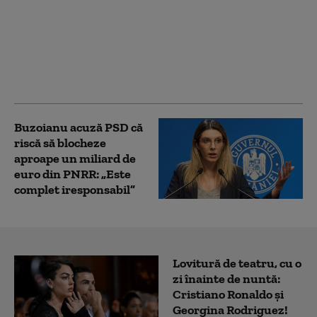
Integrității a trecut de
votul Parlamentului.
Ceartă pe averile
partenerilor: „Cu
amantele nu sunt
relații ca între soți”
Buzoianu acuză PSD că
riscă să blocheze
aproape un miliard de
euro din PNRR: „Este
complet iresponsabil”
Lovitură de teatru, cu o
zi înainte de nuntă:
Cristiano Ronaldo și
Georgina Rodriguez!