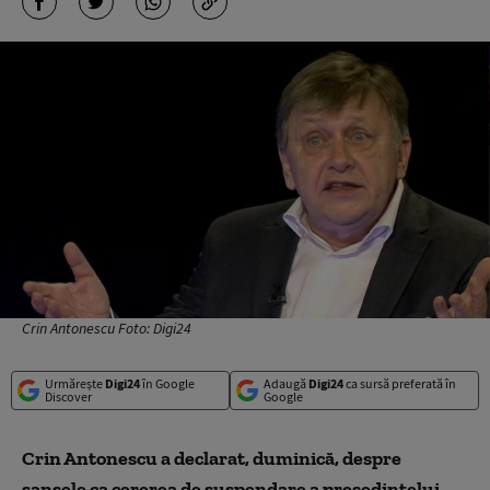
Crin Antonescu Foto: Digi24
Urmărește
Digi24
în Google
Adaugă
Digi24
ca sursă preferată în
Discover
Google
Crin Antonescu a declarat, duminică, despre
şansele ca cererea de suspendare a preşedintelui