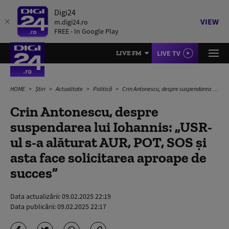
Digi24
VIEW
m.digi24.ro
FREE - In Google Play
LIVE TV
LIVE FM
HOME
Știri
Actualitate
Politică
Crin Antonescu, despre suspendarea lui Iohannis: „USR-ul s-a alăturat AUR, POT, SOS și asta face solicitarea aproape de succes”
Crin Antonescu, despre
suspendarea lui Iohannis: „USR-
ul s-a alăturat AUR, POT, SOS și
asta face solicitarea aproape de
succes”
Data actualizării:
09.02.2025 22:19
Data publicării:
09.02.2025 22:17