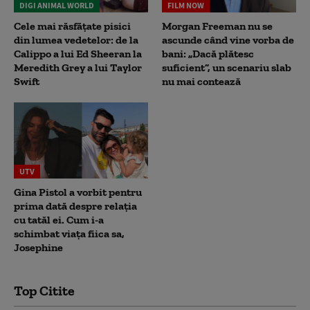
DIGI ANIMAL WORLD
FILM NOW
Cele mai răsfățate pisici
Morgan Freeman nu se
din lumea vedetelor: de la
ascunde când vine vorba de
Calippo a lui Ed Sheeran la
bani: „Dacă plătesc
Meredith Grey a lui Taylor
suficient”, un scenariu slab
Swift
nu mai contează
UTV
Gina Pistol a vorbit pentru
prima dată despre relația
cu tatăl ei. Cum i-a
schimbat viața fiica sa,
Josephine
Top Citite