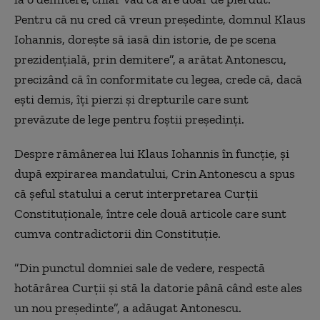
Pentru că nu cred că vreun preşedinte, domnul Klaus
Iohannis, doreşte să iasă din istorie, de pe scena
prezidenţială, prin demitere”, a arătat Antonescu,
precizând că în conformitate cu legea, crede că, dacă
eşti demis, îţi pierzi şi drepturile care sunt
prevăzute de lege pentru foştii preşedinţi.
Despre rămânerea lui Klaus Iohannis în funcţie, şi
după expirarea mandatului, Crin Antonescu a spus
că şeful statului a cerut interpretarea Curţii
Constituţionale, între cele două articole care sunt
cumva contradictorii din Constituţie.
”Din punctul domniei sale de vedere, respectă
hotărârea Curţii şi stă la datorie până când este ales
un nou preşedinte”, a adăugat Antonescu.