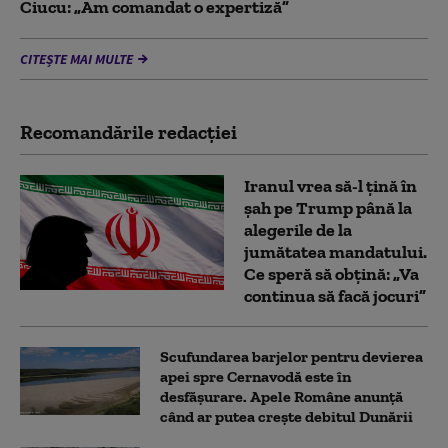
Ciucu: „Am comandat o expertiză”
CITEȘTE MAI MULTE
Recomandările redacţiei
Iranul vrea să-l țină în
șah pe Trump până la
alegerile de la
jumătatea mandatului.
Ce speră să obțină: „Va
continua să facă jocuri”
Scufundarea barjelor pentru devierea
apei spre Cernavodă este în
desfășurare. Apele Române anunță
când ar putea crește debitul Dunării