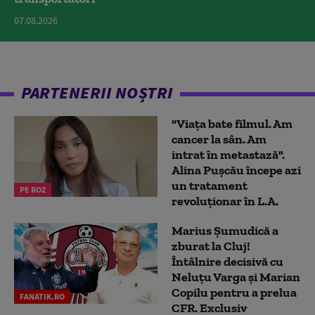
07.08.2026
PARTENERII NOȘTRI
"Viața bate filmul. Am
cancer la sân. Am
intrat în metastază".
Alina Pușcău începe azi
un tratament
PE ROZ
revoluționar în L.A.
Marius Şumudică a
zburat la Cluj!
Întâlnire decisivă cu
Neluţu Varga şi Marian
Copilu pentru a prelua
FANATIK.RO
CFR. Exclusiv