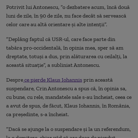
Potrivit lui Antonescu, ”o dezbatere acum, încă două
luni de zile, în 90 de zile, nu face decât să servească
celor care au altă orientare şi alte intenţii”.
”Deplâng faptul că USR-ul, care face parte din
tabăra pro-occidentală, în opinia mea, sper să am
dreptate, totuşi a dus, prin alăturarea cu ceilalţi, la
această situaţie”, a subliniat Antonescu.
Despre
ce pierde Klaus Iohannis
prin această
suspendare, Crin Antonescu a spus că, în opinia sa,
cu bune, cu rele, mandatele sale s-au încheiat, ceea ce
a avut de spus, de făcut, Klaus Iohannis, în România,
ca preşedinte, s-a încheiat.
”Dacă se ajunge la o suspendare şi la un referendum,
la o demitere, chiar văd că are doar de pierdut.