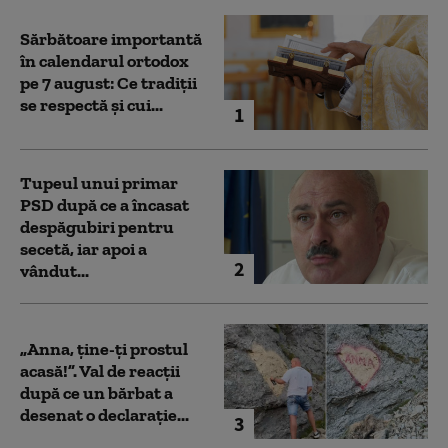
Sărbătoare importantă
în calendarul ortodox
pe 7 august: Ce tradiții
se respectă și cui...
1
Tupeul unui primar
PSD după ce a încasat
despăgubiri pentru
secetă, iar apoi a
2
vândut...
„Anna, ţine-ţi prostul
acasă!”. Val de reacții
după ce un bărbat a
desenat o declarație...
3