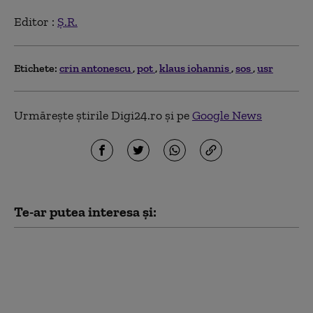
Editor :
Ș.R.
Etichete:
crin antonescu
pot
klaus iohannis
sos
usr
Urmărește știrile Digi24.ro și pe
Google News
Te-ar putea interesa și:
PSD acuză PNL şi USR
că au blocat 771
milioane euro pentru
a-l proteja pe Dominic
Fritz, după contestarea