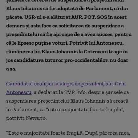
Klaus Iohannis să fie adoptată de Parlament, că din
păcate, USR-ul s-a alăturat AUR, POT, SOS în acest
demers şi asta face ca solicitarea de suspendare a
preşedintelui să fie aproape de a avea succes, pentru
că le lipsesc puţine voturi. Potrivit lui Antonescu,
rămânerea lui Klaus Iohannis la Cotroceni trage în
jos candidatura tuturor pro-occidentalilor, nu doar
a sa.
Candidatul coaliţiei la alegerile prezidenţiale, Crin
Antonescu
, a declarat la TVR Info, despre şansele ca
suspendarea preşedintelui Klaus Iohannis să treacă
în Parlament, că ”este o majoritate foarte fragilă”,
potrivit News.ro.
”Este o majoritate foarte fragilă. După părerea mea,