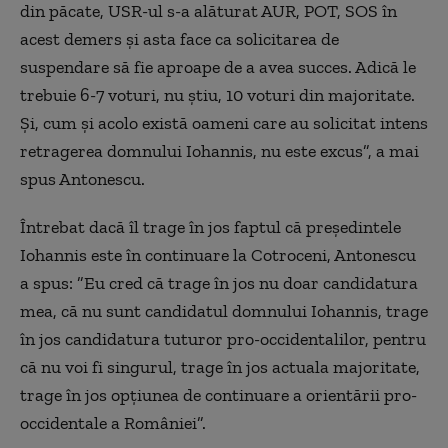
din păcate, USR-ul s-a alăturat AUR, POT, SOS în
acest demers şi asta face ca solicitarea de
suspendare să fie aproape de a avea succes. Adică le
trebuie 6-7 voturi, nu ştiu, 10 voturi din majoritate.
Şi, cum şi acolo există oameni care au solicitat intens
retragerea domnului Iohannis, nu este excus”, a mai
spus Antonescu.
Întrebat dacă îl trage în jos faptul că preşedintele
Iohannis este în continuare la Cotroceni, Antonescu
a spus: ”Eu cred că trage în jos nu doar candidatura
mea, că nu sunt candidatul domnului Iohannis, trage
în jos candidatura tuturor pro-occidentalilor, pentru
că nu voi fi singurul, trage în jos actuala majoritate,
trage în jos opţiunea de continuare a orientării pro-
occidentale a României”.