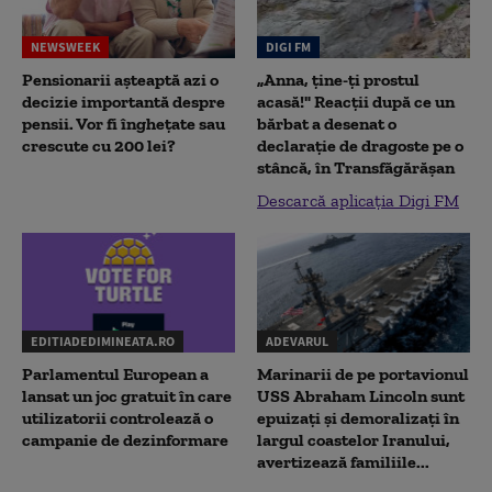
NEWSWEEK
DIGI FM
Pensionarii așteaptă azi o
„Anna, ţine-ţi prostul
decizie importantă despre
acasă!" Reacţii după ce un
pensii. Vor fi înghețate sau
bărbat a desenat o
crescute cu 200 lei?
declaraţie de dragoste pe o
stâncă, în Transfăgărăşan
Descarcă aplicația Digi FM
EDITIADEDIMINEATA.RO
ADEVARUL
Parlamentul European a
Marinarii de pe portavionul
lansat un joc gratuit în care
USS Abraham Lincoln sunt
utilizatorii controlează o
epuizați și demoralizați în
campanie de dezinformare
largul coastelor Iranului,
avertizează familiile...