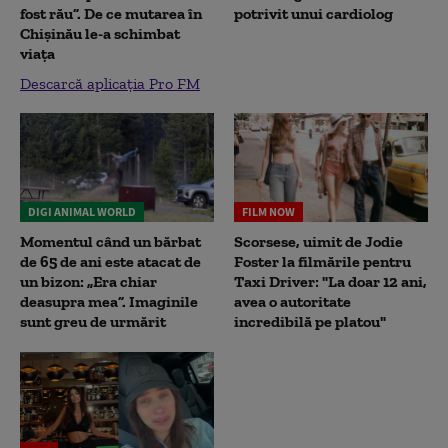
fost rău”. De ce mutarea în
potrivit unui cardiolog
Chișinău le-a schimbat
viața
Descarcă aplicația Pro FM
DIGI ANIMAL WORLD
FILM NOW
Momentul când un bărbat
Scorsese, uimit de Jodie
de 65 de ani este atacat de
Foster la filmările pentru
un bizon: „Era chiar
Taxi Driver: "La doar 12 ani,
deasupra mea”. Imaginile
avea o autoritate
sunt greu de urmărit
incredibilă pe platou"