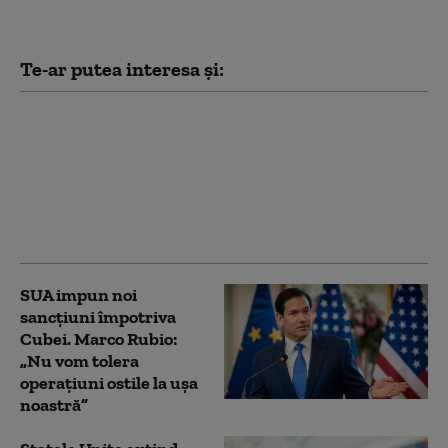
Te-ar putea interesa și:
Trump încearcă din
nou să limiteze
cetățenia prin naștere
în SUA, după ce Curtea
Supremă i-a blocat
prima tentativă
SUA impun noi
sancţiuni împotriva
Cubei. Marco Rubio:
„Nu vom tolera
operaţiuni ostile la uşa
noastră”