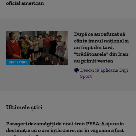
oficial american
După ce au refuzat să
cânte imnul naţional şi
au fugit din ţară,
"trădătoarele" din Iran
au primit vestea
DIGI SPORT
Descarcă aplicația Digi
Sport
Ultimele știri
Pasageri dezamăgiți de noul tren PESA: A ajuns la
destinație cu o oră întârziere, iar în vagoane a fost