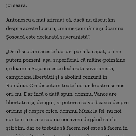
joi seară.
Antonescu a mai afirmat că, dacă nu discutăm
despre aceste lucruri, „mâine-poimâine şi doamna
Şoşoacă este declarată suveranistă”.
„Ori discutăm aceste lucruri până la capăt, ori ne
putem pomeni, aşa, superficial, că mâine-poimâine
şi doamna Şoşoacă este declarată suveranistă,
campioana libertăţii şi a abolirii cenzurii în
România. Ori discutăm toate lucrurile astea serios
ori, nu. Dar încă o dată spun, domnul Vance are
libertatea şi, desigur, şi puterea să vorbească despre
oricine şi despre orice, domnul Musk la fel, nu noi
suntem în stare sau nu noi avem de gând să i le
ştirbim, dar ce trebuie să facem noi este să facem în