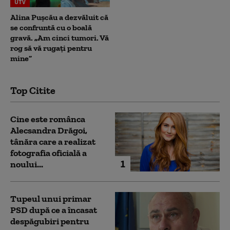
UTV
Alina Pușcău a dezvăluit că
se confruntă cu o boală
gravă. „Am cinci tumori. Vă
rog să vă rugați pentru
mine”
Top Citite
Cine este românca
Alecsandra Drăgoi,
tânăra care a realizat
fotografia oficială a
1
noului...
Tupeul unui primar
PSD după ce a încasat
despăgubiri pentru