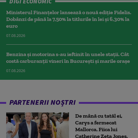
DIGI ECONOMIC
Ministerul Finanțelor lansează o nouă ediție Fidelis.
Dobânzi de până la 7,50% la titlurile în lei și 6,30% la
euro
07.08.2026
Benzina și motorina s-au ieftinit în unele stații. Cât
costă carburanții vineri în București și marile orașe
07.08.2026
PARTENERII NOȘTRI
De mână cu tatăl ei,
Carys a fermecat
Mallorca. Fiica lui
Catherine Zeta Jones,