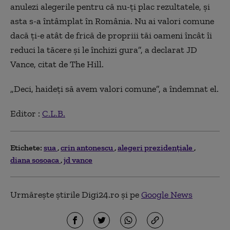
anulezi alegerile pentru că nu-ţi plac rezultatele, şi
asta s-a întâmplat în România. Nu ai valori comune
dacă ţi-e atât de frică de propriii tăi oameni încât îi
reduci la tăcere şi le închizi gura”, a declarat JD
Vance, citat de The Hill.
„Deci, haideţi să avem valori comune”, a îndemnat el.
Editor :
C.L.B.
Etichete:
sua
crin antonescu
alegeri prezidențiale
diana sosoaca
jd vance
Urmărește știrile Digi24.ro și pe
Google News