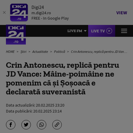
Digi24
VIEW
m.digi24.ro
FREE - In Google Play
LIVE TV
LIVE FM
HOME
Știri
Actualitate
Politică
Crin Antonescu, replică pentru JD Vance: Mâine-poimâine ne pomenim că şi Şoşoacă e declarată suveranistă
Crin Antonescu, replică pentru
JD Vance: Mâine-poimâine ne
pomenim că şi Şoşoacă e
declarată suveranistă
Data actualizării:
20.02.2025 23:20
Data publicării:
20.02.2025 23:14