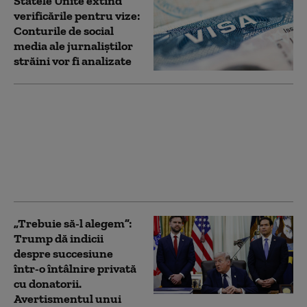
Statele Unite extind
verificările pentru vize:
Conturile de social
media ale jurnaliștilor
străini vor fi analizate
„Toată lumea iubește
învingătorii”. Ucraina a
restabilit complet
schimbul de informații
cu serviciile secrete
americane (Politico)
„Trebuie să-l alegem”:
Trump dă indicii
despre succesiune
într-o întâlnire privată
cu donatorii.
Avertismentul unui