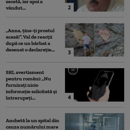
secetă, iar apoi a
2
vândut...
„Anna, ţine-ţi prostul
acasă!”. Val de reacții
după ce un bărbat a
desenat o declarație...
3
SRI, avertisment
pentru români: „Nu
furnizați nicio
informație solicitată și
4
întrerupeți...
Anchetă la un spital din
cauza numărului mare