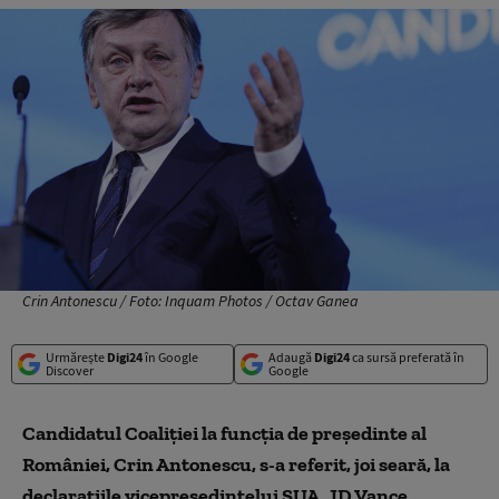
Crin Antonescu / Foto: Inquam Photos / Octav Ganea
Urmărește
Digi24
în Google
Adaugă
Digi24
ca sursă preferată în
Discover
Google
Candidatul Coaliţiei la funcţia de preşedinte al
României, Crin Antonescu, s-a referit, joi seară, la
declaraţiile vicepreşedintelui SUA, JD Vance,