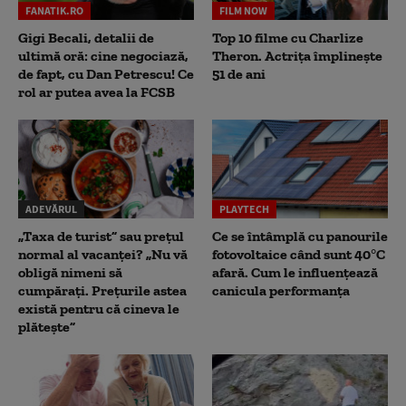
FANATIK.RO
FILM NOW
Gigi Becali, detalii de
Top 10 filme cu Charlize
ultimă oră: cine negociază,
Theron. Actrița împlinește
de fapt, cu Dan Petrescu! Ce
51 de ani
rol ar putea avea la FCSB
ADEVĂRUL
PLAYTECH
„Taxa de turist” sau prețul
Ce se întâmplă cu panourile
normal al vacanței? „Nu vă
fotovoltaice când sunt 40°C
obligă nimeni să
afară. Cum le influențează
cumpărați. Prețurile astea
canicula performanța
există pentru că cineva le
plătește”