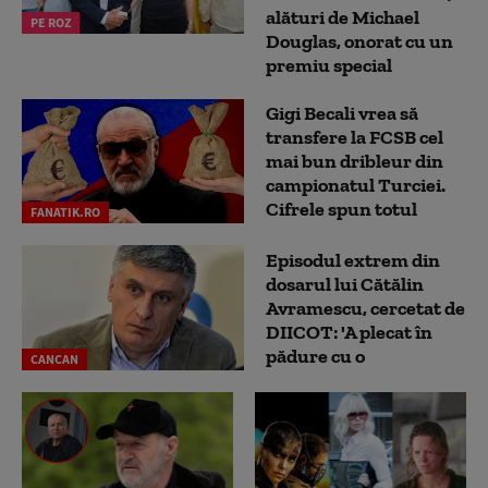
alături de Michael
PE ROZ
Douglas, onorat cu un
premiu special
Gigi Becali vrea să
transfere la FCSB cel
mai bun dribleur din
campionatul Turciei.
Cifrele spun totul
FANATIK.RO
Episodul extrem din
dosarul lui Cătălin
Avramescu, cercetat de
DIICOT: 'A plecat în
pădure cu o
CANCAN