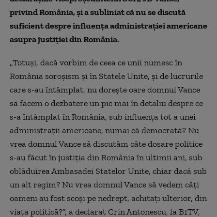
privind România, şi a subliniat că nu se discută
suficient despre influenţa administraţiei americane
asupra justiţiei din România.
„Totuşi, dacă vorbim de ceea ce unii numesc în
România soroşism şi în Statele Unite, şi de lucrurile
care s-au întâmplat, nu doreşte oare domnul Vance
să facem o dezbatere un pic mai în detaliu despre ce
s-a întâmplat în România, sub influenţa tot a unei
administraţii americane, numai că democrată? Nu
vrea domnul Vance să discutăm câte dosare politice
s-au făcut în justiţia din România în ultimii ani, sub
oblăduirea Ambasadei Statelor Unite, chiar dacă sub
un alt regim? Nu vrea domnul Vance să vedem câţi
oameni au fost scoşi pe nedrept, achitaţi ulterior, din
viaţa politică?”, a declarat Crin Antonescu, la B1TV,