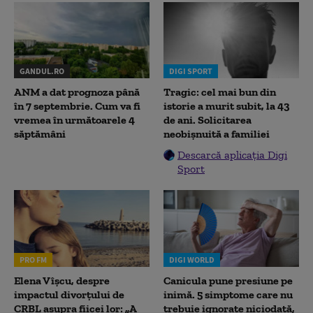
GANDUL.RO
DIGI SPORT
ANM a dat prognoza până
Tragic: cel mai bun din
în 7 septembrie. Cum va fi
istorie a murit subit, la 43
vremea în următoarele 4
de ani. Solicitarea
săptămâni
neobișnuită a familiei
Descarcă aplicația Digi
Sport
PRO FM
DIGI WORLD
Elena Vîșcu, despre
Canicula pune presiune pe
impactul divorțului de
inimă. 5 simptome care nu
CRBL asupra fiicei lor: „A
trebuie ignorate niciodată,