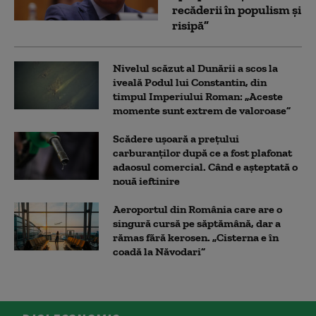
recăderii în populism și
risipă”
Nivelul scăzut al Dunării a scos la
iveală Podul lui Constantin, din
timpul Imperiului Roman: „Aceste
momente sunt extrem de valoroase”
Scădere ușoară a prețului
carburanților după ce a fost plafonat
adaosul comercial. Când e așteptată o
nouă ieftinire
Aeroportul din România care are o
singură cursă pe săptămână, dar a
rămas fără kerosen. „Cisterna e în
coadă la Năvodari”