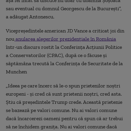
aşa fel încât să discute nu doar cu doamna Şoşoacă
sau eventual cu domnul Georgescu de la Bucureşti”,
a adăugat Antonescu.
Vicepreşedintele american JD Vance a criticat joi din
nou
anularea alegerilor prezidenţiale în România
într-un discurs rostit la Conferinţa Acţiunii Politice
a Conservatorilor (CPAC), după ce o făcuse şi
săptămâna trecută la Conferinţa de Securitate de la
Munchen
„Ideea pe care încerc să le-o spun prietenilor noştri
europeni - şi cred că sunt prietenii noştri, cred asta.
Ştiu că preşedintele Trump crede. Această prietenie
se bazează pe valori comune. Nu ai valori comune
dacă încarcerezi oameni pentru că spun că ar trebui
să ne închidem graniţa. Nu ai valori comune dacă