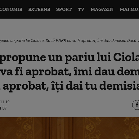
CONOMIE
EXTERNE
SPORT
TV
MAGAZIN
MAI MU
opune un pariu lui Ciolacu: Dacă PNRR nu va fi aprobat, îmi dau demisia. Dacă va
 propune un pariu lui Ciol
a fi aprobat, îmi dau dem
 aprobat, îți dai tu demisi
 11:19
1:07