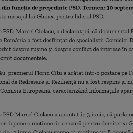
a din funcția de președinte PSD. Termen: 30 septem
este mesajul lui Ghinea pentru liderul PSD.
e PSD, Marcel Ciolacu, a declarat joi, că documentul
e România a fost desființat de specialiștii Comisiei 
rbit despre rușine și despre conflict de interese în c
ocmit documentele.
ău, premierul Florin Cîțu a arătat într-o postare pe 
nal de Redresare și Reziliență nu a fost respins și nu
 Comisia Europeană, caracterizând informațiile apăr
e PSD Marcel Ciolacu a anunțat în 3 iunie, că parlam
vor depune o moțiune de cenzură pentru demiterea G
a de 14 iunie. Ciolacu spune că moțiune va fi depusă