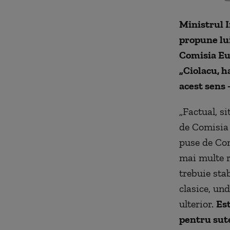
Ministrul I
propune lu
Comisia Eur
„Ciolacu, h
acest sens 
„Factual, si
de Comisia
puse de Com
mai multe r
trebuie sta
clasice, und
ulterior.
Est
pentru sute