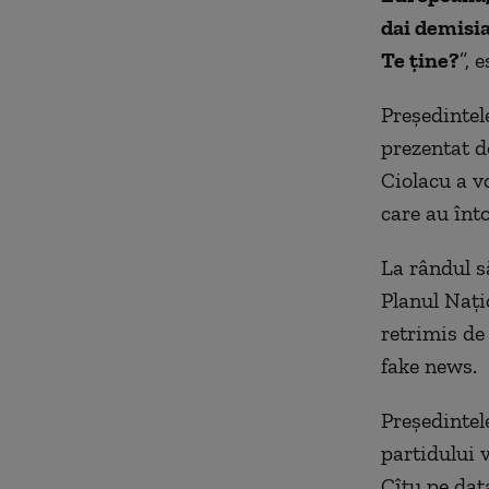
dai demisi
Te ține?
”, 
Președintel
prezentat d
Ciolacu a vo
care au înt
La rândul s
Planul Națio
retrimis de
fake news.
Președintel
partidului 
Cîțu pe dat