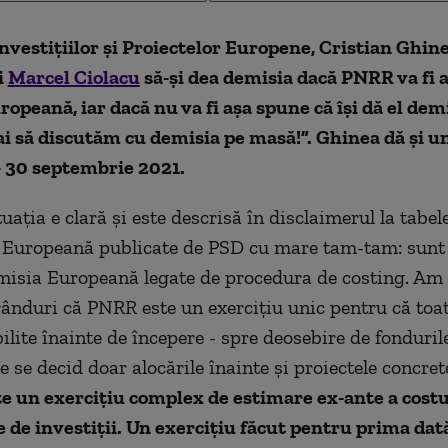
nvestițiilor și Proiectelor Europene, Cristian Ghinea
i
Marcel Ciolacu
să-și dea demisia dacă PNRR va fi 
opeană, iar dacă nu va fi așa spune că își dă el demi
ai să discutăm cu demisia pe masă!”. Ghinea dă și u
- 30 septembrie 2021.
tuația e clară și este descrisă în disclaimerul la tabel
 Europeană publicate de PSD cu mare tam-tam: sunt 
isia Europeană legate de procedura de costing. Am 
ânduri că PNRR este un exercițiu unic pentru că toate
bilite înainte de începere - spre deosebire de fonduri
e se decid doar alocările înainte și proiectele concret
e un exercițiu complex de estimare ex-ante a costu
 de investiții. Un exercițiu făcut pentru prima dată