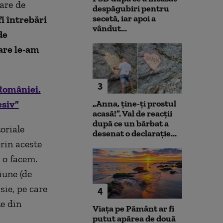
tare de
despăgubiri pentru
secetă, iar apoi a
fi întrebări
vândut...
de
care le-am
3
României.
esiv”
„Anna, ţine-ţi prostul
acasă!”. Val de reacții
după ce un bărbat a
oriale
desenat o declarație...
rin aceste
ă o facem.
iune (de
sie, pe care
4
te din
Viața pe Pământ ar fi
putut apărea de două