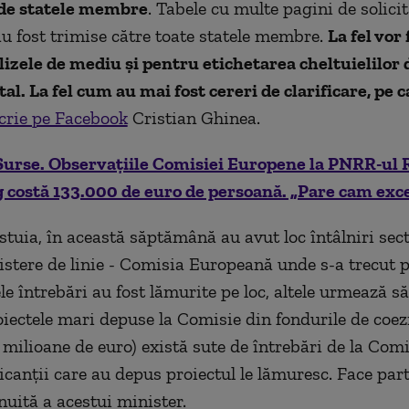
 de statele membre
. Tabele cu multe pagini de solici
 au fost trimise către toate statele membre.
La fel vor 
izele de mediu și pentru etichetarea cheltuielilor 
al. La fel cum au mai fost cereri de clarificare, pe 
crie pe Facebook
Cristian Ghinea.
Surse. Observațiile Comisiei Europene la PNRR-ul 
 costă 133.000 de euro de persoană. „Pare cam exc
estuia, în această săptămână au avut loc întâlniri sect
stere de linie - Comisia Europeană unde s-a trecut p
le întrebări au fost lămurite pe loc, altele urmează s
oiectele mari depuse la Comisie din fondurile de coez
 milioane de euro) există sute de întrebări de la Comi
icanții care au depus proiectul le lămuresc. Face par
nuită a acestui minister.