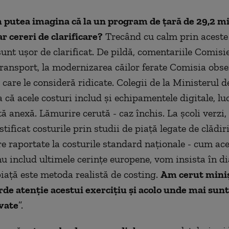
putea imagina că la un program de țară de 29,2 mi
r cereri de clarificare?
Trecând cu calm prin aceste 
unt ușor de clarificat. De pildă, comentariile Comisie
ransport, la modernizarea căilor ferate Comisia obs
 care le consideră ridicate. Colegii de la Ministerul d
 că acele costuri includ și echipamentele digitale, lu
ltă anexă. Lămurire cerută - caz închis. La școli verzi
ustificat costurile prin studii de piață legate de clădir
e raportate la costurile standard naționale - cum ac
u includ ultimele cerințe europene, vom insista în di
piață este metoda realistă de costing.
Am cerut miniș
orde atenție acestui exercițiu și acolo unde mai su
lvate
”.