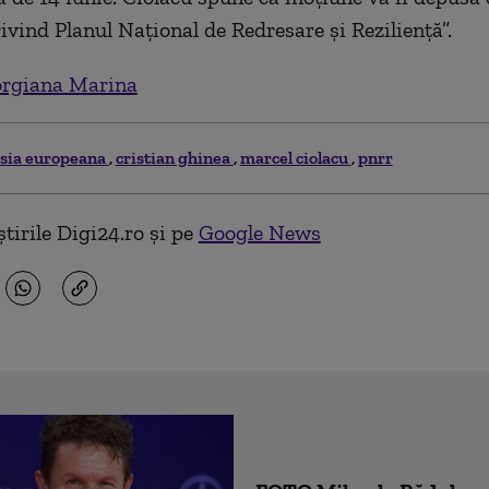
ivind Planul Național de Redresare și Reziliență”.
rgiana Marina
sia europeana
cristian ghinea
marcel ciolacu
pnrr
tirile Digi24.ro și pe
Google News