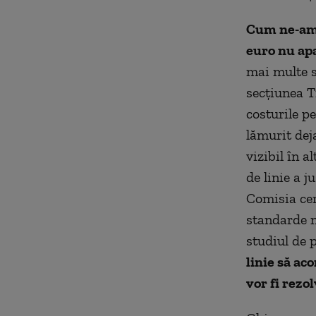
Cum ne-am 
euro nu apa
mai multe s
secțiunea T
costurile pe
lămurit deja
vizibil în a
de linie a j
Comisia cer
standarde n
studiul de 
linie să ac
vor fi rezo