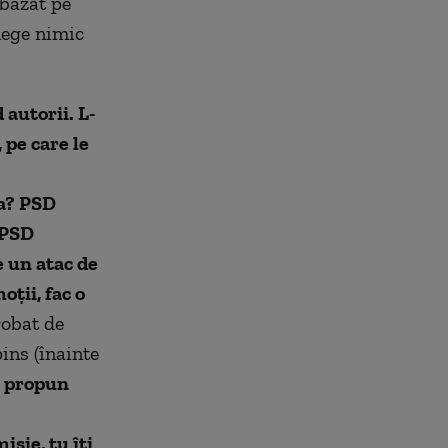
 bazat pe
lege nimic
 autorii. L-
 pe care le
ea? PSD
 PSD
e un atac de
oții, fac o
robat de
ins (înainte
i propun
sie, tu îți