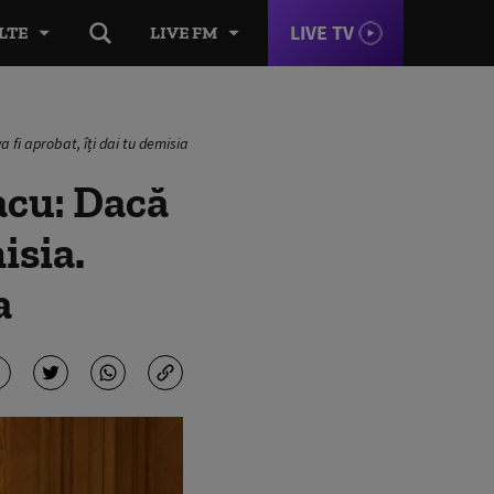
LIVE TV
LTE
LIVE FM
 fi aprobat, îți dai tu demisia
acu: Dacă
isia.
a