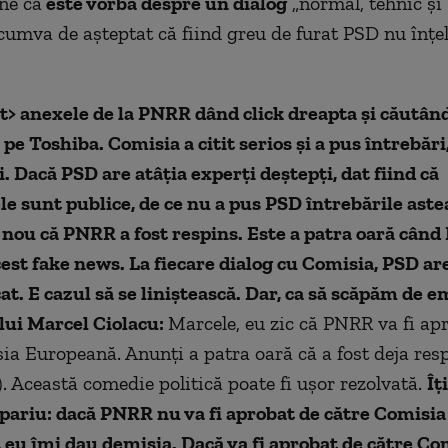
ne că
este vorba despre un dialog
„normal, tehnic și
 cumva de așteptat că fiind greu de furat PSD nu înțe
it> anexele de la PNRR dând click dreapta și căutând
pe Toshiba. Comisia a citit serios și a pus întrebări,
 Dacă PSD are atâția experți deștepți, dat fiind că
 sunt publice, de ce nu a pus PSD întrebările ast
nou că PNRR a fost respins. Este a patra oară când
est fake news. La fiecare dialog cu Comisia, PSD ar
at. E cazul să se liniștească. Dar, ca să scăpăm de em
lui Marcel Ciolacu:
Marcele, eu zic că PNRR va fi ap
ia Europeană. Anunți a patra oară că a fost deja resp
). Această comedie politică poate fi ușor rezolvată.
Îț
pariu: dacă PNRR nu va fi aprobat de către Comisia
eu îmi dau demisia. Dacă va fi aprobat de către Comi