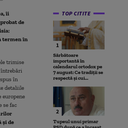
TOP CITITE
, îi
aprobat de
sia:
n termen în
1
Sărbătoare
importantă în
ele trimise
calendarul ortodox pe
întrebări
7 august: Ce tradiții se
respectă și cui...
spus în
 detaliile
le europene
e se fac
2
rilor
Tupeul unui primar
 și de
PSD după ce a încasat