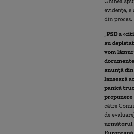
Ghinea spu
evidențe, e
din proces.
„
PSD a <cit
au depistat 
vom lămuri.
documentele
anunță din 
lansează ac
panică truc
propunere 
către Comis
de evaluare
următorul 
Europeană, 