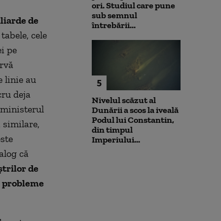
ori. Studiul care pune
sub semnul
liarde de
întrebării...
tabele, cele
i pe
ervă
e linie au
5
cru deja
Nivelul scăzut al
, ministerul
Dunării a scos la iveală
Podul lui Constantin,
i similare,
din timpul
este
Imperiului...
alog că
trilor de
nt probleme