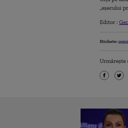
„eșecului pr
Editor :
Geo
Etichete:
comi
Urmărește ș