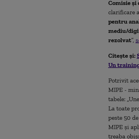
Comisie și
clarificare
pentru anal
mediu/digit
rezolvat
”,
s
Citește și:
Un training
Potrivit ac
MIPE - mini
tabele: „Une
La toate pr
peste 50 de
MIPE și apl
treaba obiș