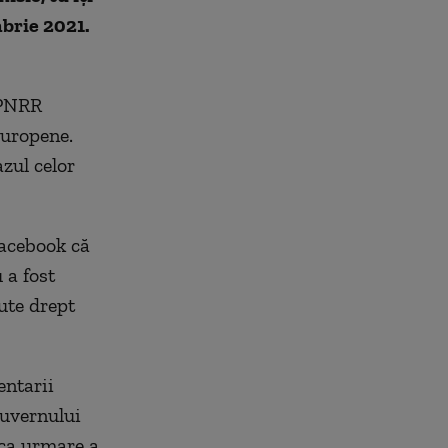
brie 2021.
 PNRR
Europene.
azul celor
Facebook că
 a fost
ute drept
entarii
uvernului
 ca urmare a