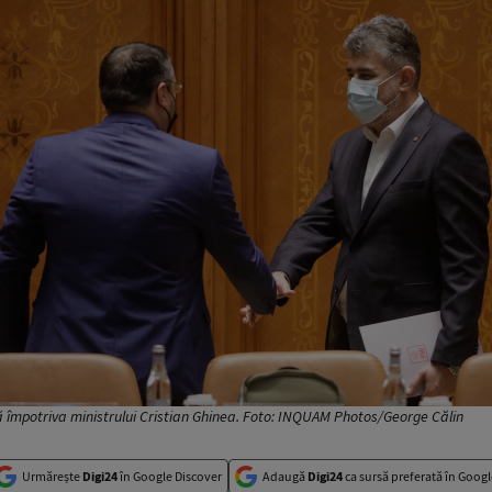
 împotriva ministrului Cristian Ghinea. Foto: INQUAM Photos/George Călin
Urmărește
Digi24
în Google Discover
Adaugă
Digi24
ca sursă preferată în Googl