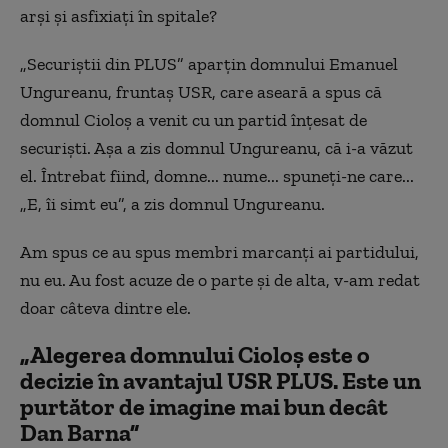
arși și asfixiați în spitale?
„Securiștii din PLUS” aparțin domnului Emanuel
Ungureanu, fruntaș USR, care aseară a spus că
domnul Cioloș a venit cu un partid înțesat de
securiști. Așa a zis domnul Ungureanu, că i-a văzut
el. Întrebat fiind, domne... nume... spuneți-ne care...
„E, îi simt eu”, a zis domnul Ungureanu.
Am spus ce au spus membri marcanți ai partidului,
nu eu. Au fost acuze de o parte și de alta, v-am redat
doar câteva dintre ele.
„Alegerea domnului Cioloș este o
decizie în avantajul USR PLUS. Este un
purtător de imagine mai bun decât
Dan Barna”