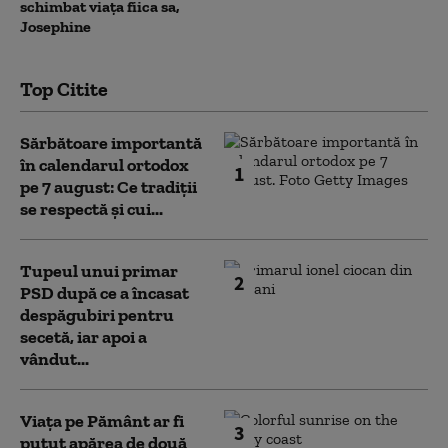
schimbat viața fiica sa,
Josephine
Top Citite
Sărbătoare importantă
în calendarul ortodox
1
pe 7 august: Ce tradiții
se respectă și cui...
Tupeul unui primar
2
PSD după ce a încasat
despăgubiri pentru
secetă, iar apoi a
vândut...
Viața pe Pământ ar fi
3
putut apărea de două