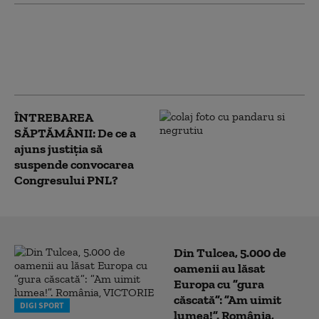
Dacian Cioloș propune șase direcții
pentru viitorul Francofoniei în
dezbaterea pentru alegerea noului
Secretar general
ÎNTREBAREA
SĂPTĂMÂNII: De ce a
ajuns justiția să
suspende convocarea
Congresului PNL?
Din Tulcea, 5.000 de
oamenii au lăsat
Europa cu ”gura
căscată”: ”Am uimit
DIGI SPORT
lumea!”. România,