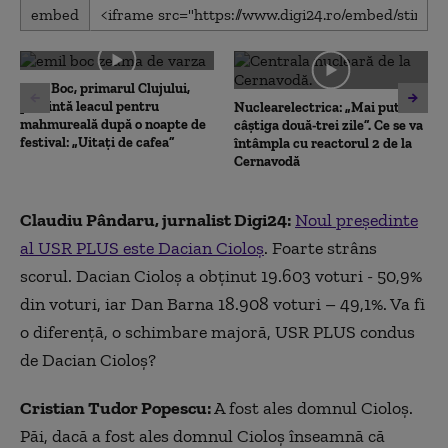
0
embed
seconds
of
0
seconds
Emil Boc, primarul Clujului,
prezintă leacul pentru
Nuclearelectrica: „Mai putem
mahmureală după o noapte de
câștiga două-trei zile”. Ce se va
festival: „Uitați de cafea”
întâmpla cu reactorul 2 de la
Cernavodă
Claudiu Pândaru, jurnalist Digi24:
Noul președinte
al USR PLUS este Dacian Cioloș
. Foarte strâns
scorul. Dacian Cioloș a obținut 19.603 voturi - 50,9%
din voturi, iar Dan Barna 18.908 voturi – 49,1%. Va fi
o diferență, o schimbare majoră, USR PLUS condus
de Dacian Cioloș?
Cristian Tudor Popescu:
A fost ales domnul Cioloș.
Păi, dacă a fost ales domnul Cioloș înseamnă că