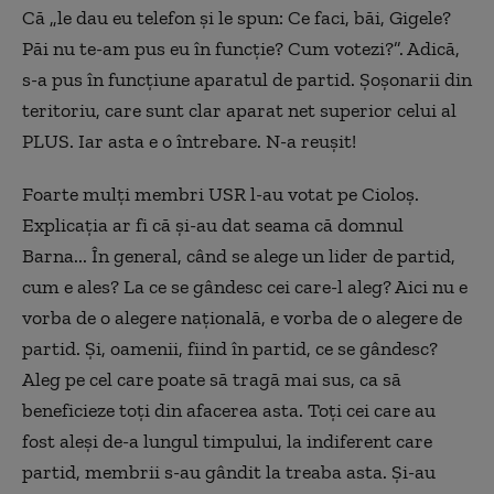
Că „le dau eu telefon și le spun: Ce faci, băi, Gigele?
Păi nu te-am pus eu în funcție? Cum votezi?”. Adică,
s-a pus în funcțiune aparatul de partid. Șoșonarii din
teritoriu, care sunt clar aparat net superior celui al
PLUS. Iar asta e o întrebare. N-a reușit!
Foarte mulți membri USR l-au votat pe Cioloș.
Explicația ar fi că și-au dat seama că domnul
Barna... În general, când se alege un lider de partid,
cum e ales? La ce se gândesc cei care-l aleg? Aici nu e
vorba de o alegere națională, e vorba de o alegere de
partid. Și, oamenii, fiind în partid, ce se gândesc?
Aleg pe cel care poate să tragă mai sus, ca să
beneficieze toți din afacerea asta. Toți cei care au
fost aleși de-a lungul timpului, la indiferent care
partid, membrii s-au gândit la treaba asta. Și-au