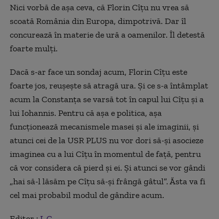
Nici vorbă de așa ceva, că Florin Cîțu nu vrea să
scoată România din Europa, dimpotrivă. Dar îl
concurează în materie de ură a oamenilor. Îl detestă
foarte mulți.
Dacă s-ar face un sondaj acum, Florin Cîțu este
foarte jos, reușește să atragă ura. Și ce s-a întâmplat
acum la Constanța se varsă tot în capul lui Cîțu și a
lui Iohannis. Pentru că așa e politica, așa
funcționează mecanismele masei și ale imaginii, și
atunci cei de la USR PLUS nu vor dori să-și asocieze
imaginea cu a lui Cîțu în momentul de față, pentru
că vor considera că pierd și ei. Și atunci se vor gândi
„hai să-l lăsăm pe Cîțu să-și frângă gâtul”. Ăsta va fi
cel mai probabil modul de gândire acum.
Editor :
L.C.