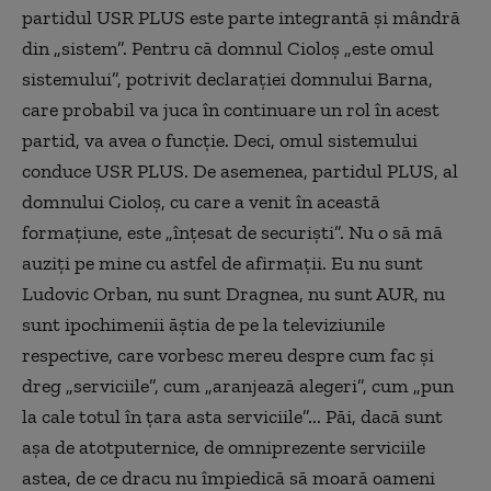
partidul USR PLUS este parte integrantă și mândră
din „sistem”. Pentru că domnul Cioloș „este omul
sistemului”, potrivit declarației domnului Barna,
care probabil va juca în continuare un rol în acest
partid, va avea o funcție. Deci, omul sistemului
conduce USR PLUS. De asemenea, partidul PLUS, al
domnului Cioloș, cu care a venit în această
formațiune, este „înțesat de securiști”. Nu o să mă
auziți pe mine cu astfel de afirmații. Eu nu sunt
Ludovic Orban, nu sunt Dragnea, nu sunt AUR, nu
sunt ipochimenii ăștia de pe la televiziunile
respective, care vorbesc mereu despre cum fac și
dreg „serviciile”, cum „aranjează alegeri”, cum „pun
la cale totul în țara asta serviciile”... Păi, dacă sunt
așa de atotputernice, de omniprezente serviciile
astea, de ce dracu nu împiedică să moară oameni