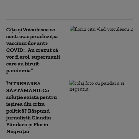
și apoi ești acuzat că le-
ai cumpărat”
Cîțu și Voiculescu se
contrazic pe achiziția
vaccinurilor anti-
COVID: „Au crezut că
vor fi eroi, supermanii
care au biruit
pandemia”
ÎNTREBAREA
SĂPTĂMÂNII: Ce
soluție există pentru
ieșirea din criza
politică? Răspund
jurnaliștii Claudiu
Pândaru și Florin
Negruțiu