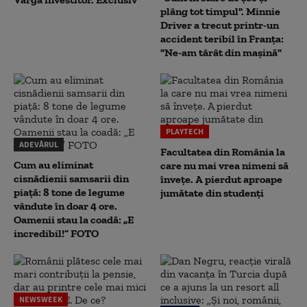
plâng tot timpul". Minnie
Driver a trecut printr-un
accident teribil în Franța:
"Ne-am târât din mașină"
PLAYTECH
ADEVĂRUL
Facultatea din România la
Cum au eliminat
care nu mai vrea nimeni să
cisnădienii samsarii din
înveţe. A pierdut aproape
piață: 8 tone de legume
jumătate din studenţi
vândute în doar 4 ore.
Oamenii stau la coadă: „E
incredibil!” FOTO
NEWSWEEK