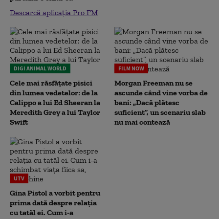
Descarcă aplicația Pro FM
DIGI ANIMAL WORLD
FILM NOW
Cele mai răsfățate pisici
Morgan Freeman nu se
din lumea vedetelor: de la
ascunde când vine vorba de
Calippo a lui Ed Sheeran la
bani: „Dacă plătesc
Meredith Grey a lui Taylor
suficient”, un scenariu slab
Swift
nu mai contează
UTV
Gina Pistol a vorbit pentru
prima dată despre relația
cu tatăl ei. Cum i-a