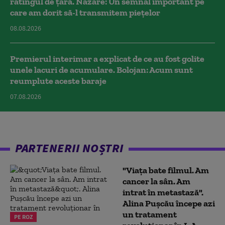
ratingul de țară. Nazare: Un semnal important pe
care am dorit să-l transmitem piețelor
08.08.2026
Premierul interimar a explicat de ce au fost golite
unele lacuri de acumulare. Bolojan: Acum sunt
reumplute aceste baraje
07.08.2026
PARTENERII NOȘTRI
"Viața bate filmul. Am
cancer la sân. Am
intrat în metastază".
Alina Pușcău începe azi
un tratament
PE ROZ