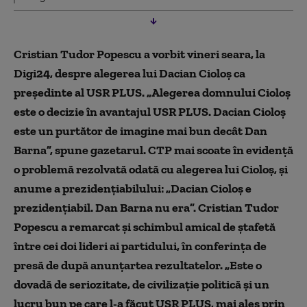
Cristian Tudor Popescu a vorbit vineri seara, la
Digi24, despre alegerea lui Dacian Cioloș ca
președinte al USR PLUS. „Alegerea domnului Cioloș
este o decizie în avantajul USR PLUS. Dacian Cioloș
este un purtător de imagine mai bun decât Dan
Barna”, spune gazetarul. CTP mai scoate în evidență
o problemă rezolvată odată cu alegerea lui Cioloș, și
anume a prezidențiabilului: „Dacian Cioloș e
prezidențiabil. Dan Barna nu era”. Cristian Tudor
Popescu a remarcat și schimbul amical de ștafetă
între cei doi lideri ai partidului, în conferința de
presă de după anunțartea rezultatelor. „Este o
dovadă de seriozitate, de civilizație politică și un
lucru bun pe care l-a făcut USR PLUS, mai ales prin