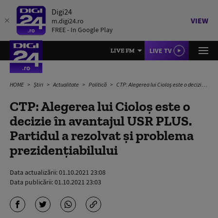
Digi24
VIEW
m.digi24.ro
FREE - In Google Play
LIVE TV
LIVE FM
HOME
Știri
Actualitate
Politică
CTP: Alegerea lui Cioloș este o decizie în avantajul USR PLUS. Partidul a rezolvat și problema prezidențiabilului
CTP: Alegerea lui Cioloș este o
decizie în avantajul USR PLUS.
Partidul a rezolvat și problema
prezidențiabilului
Data actualizării:
01.10.2021 23:08
Data publicării:
01.10.2021 23:03