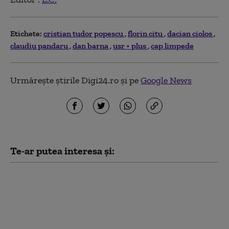
Etichete:
cristian tudor popescu
florin citu
dacian ciolos
claudiu pandaru
dan barna
usr + plus
cap limpede
Urmărește știrile Digi24.ro și pe
Google News
Te-ar putea interesa și:
Dan Barna, după
audierile la DNA în
dosarul vaccinurilor:
„Este ca și cum
cumperi 100 de tancuri