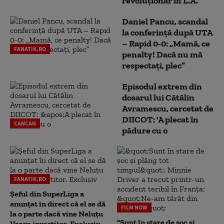
revoluționar în L.A.
Daniel Pancu, scandal
la conferință după UTA
– Rapid 0-0: „Mamă, ce
FANATIK.RO
penalty! Dacă nu mă
respectați, plec”
Episodul extrem din
dosarul lui Cătălin
Avramescu, cercetat de
DIICOT: 'A plecat în
CANCAN
pădure cu o
FANATIK.RO
Șeful din SuperLiga a
anunțat în direct că el se dă
FILM NOW
la o parte dacă vine Neluțu
"Sunt în stare de șoc și
Varga investitor. Exclusiv