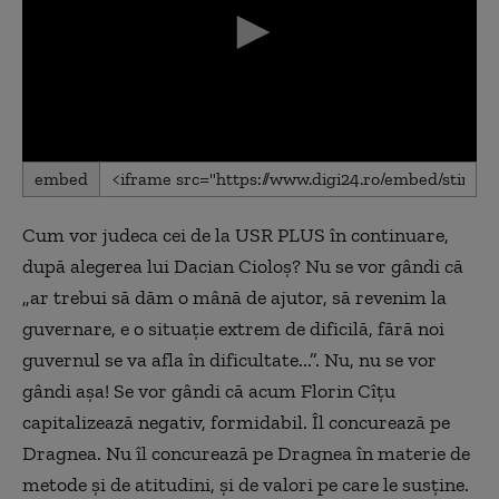
0
embed
seconds
of
0
Cum vor judeca cei de la USR PLUS în continuare,
seconds
după alegerea lui Dacian Cioloș? Nu se vor gândi că
„ar trebui să dăm o mână de ajutor, să revenim la
guvernare, e o situație extrem de dificilă, fără noi
guvernul se va afla în dificultate...”. Nu, nu se vor
gândi așa! Se vor gândi că acum Florin Cîțu
capitalizează negativ, formidabil. Îl concurează pe
Dragnea. Nu îl concurează pe Dragnea în materie de
metode și de atitudini, și de valori pe care le susține.