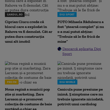
GANDUL.RO
DIGI SPORT
Ciprian Ciucu crede că
FOTO Mihaela Rădulescu a
blocul care a explodat în
fost ”ștearsă complet” și nu
Rahova va fi demolat. Cât ar
s-a mai putut abține:
putea dura construcția
”Trebuie să le fie frică de
unui alt imobil
mine”
Descarcă aplicația Digi
Sport
PRO FM
DIGI WORLD
Noua regină a muzicii pop
Canicula pune presiune pe
știe și marketing. Zara
inimă. 5 simptome care nu
Larsson și-a promovat
trebuie ignorate niciodată,
colecția de costume de baie
potrivit unui cardiolog
purtând-o chiar ea