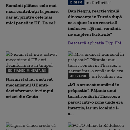
DIGI FM
Românii plătesc cele mai
Dan Negru, reacție virală
mari contribuții la pensie,
din vacanța în Turcia după
dar au printre cele mai
ce a ajuns la un resort all
mici pensii în UE. De ce?
inclusive: „Și noi, românii,
ne umplem farfuriile”
Descarcă aplicația Digi FM
EDITIADEDIMINEATA.RO
ADEVARUL
Niciun stat nu a activat
„Mi-a aruncat numărul în
mecanismul UE anti-
prăpastie”. Pățania unui
dezinformare în timpul
turist român în Thassos: a
crizei din Ceuta
parcat într-o zonă unde era
interzis, iar un localnic i-
a...