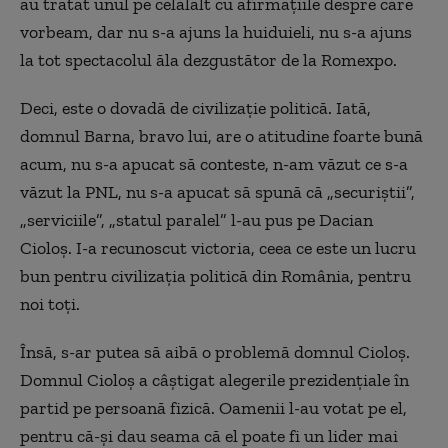
au tratat unul pe celălalt cu afirmațiile despre care
vorbeam, dar nu s-a ajuns la huiduieli, nu s-a ajuns
la tot spectacolul ăla dezgustător de la Romexpo.
Deci, este o dovadă de civilizație politică. Iată,
domnul Barna, bravo lui, are o atitudine foarte bună
acum, nu s-a apucat să conteste, n-am văzut ce s-a
văzut la PNL, nu s-a apucat să spună că „securiștii”,
„serviciile”, „statul paralel” l-au pus pe Dacian
Cioloș. I-a recunoscut victoria, ceea ce este un lucru
bun pentru civilizația politică din România, pentru
noi toți.
Însă, s-ar putea să aibă o problemă domnul Cioloș.
Domnul Cioloș a câștigat alegerile prezidențiale în
partid pe persoană fizică. Oamenii l-au votat pe el,
pentru că-și dau seama că el poate fi un lider mai