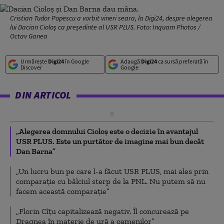
Cristian Tudor Popescu a vorbit vineri seara, la Digi24, despre alegerea
lui Dacian Cioloș ca președinte al USR PLUS. Foto: Inquam Photos /
Octav Ganea
Urmărește
Digi24
în Google
Adaugă
Digi24
ca sursă preferată în
Discover
Google
DIN ARTICOL
„Alegerea domnului Cioloș este o decizie în avantajul
USR PLUS. Este un purtător de imagine mai bun decât
Dan Barna”
„Un lucru bun pe care l-a făcut USR PLUS, mai ales prin
comparație cu bâlciul sterp de la PNL. Nu putem să nu
facem această comparație”
„Florin Cîțu capitalizează negativ. Îl concurează pe
Dragnea în materie de ură a oamenilor”