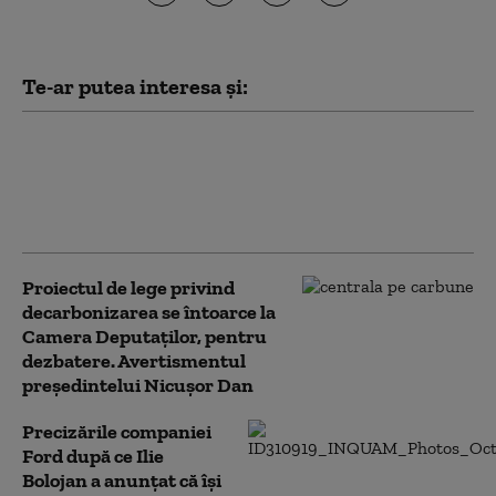
Te-ar putea interesa și:
Ilie Bolojan, întâlnire cu
patronatele la Palatul Victoria.
Ce au discutat despre taxe,
energie și investiții
Proiectul de lege privind
decarbonizarea se întoarce la
Camera Deputaților, pentru
dezbatere. Avertismentul
președintelui Nicușor Dan
Precizările companiei
Ford după ce Ilie
Bolojan a anunțat că își