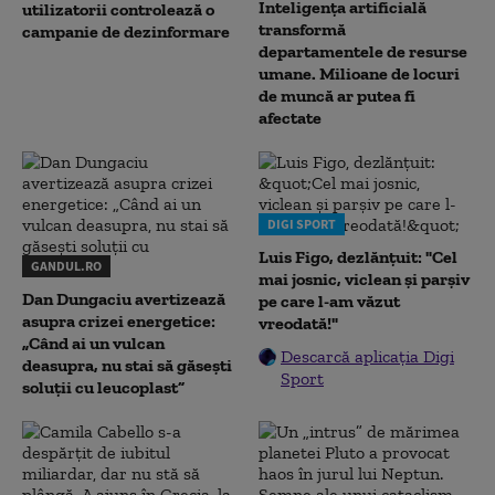
Inteligența artificială
utilizatorii controlează o
transformă
campanie de dezinformare
departamentele de resurse
umane. Milioane de locuri
de muncă ar putea fi
afectate
DIGI SPORT
Luis Figo, dezlănțuit: "Cel
GANDUL.RO
mai josnic, viclean și parșiv
Dan Dungaciu avertizează
pe care l-am văzut
asupra crizei energetice:
vreodată!"
„Când ai un vulcan
Descarcă aplicația Digi
deasupra, nu stai să găsești
Sport
soluții cu leucoplast”