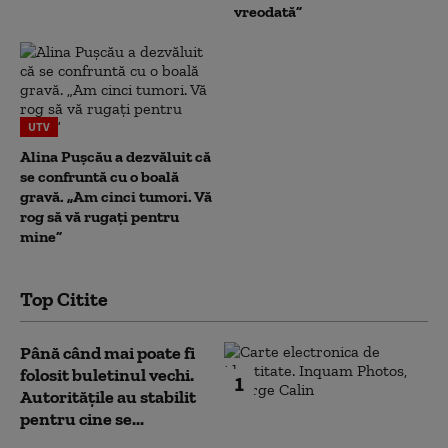
vreodată”
UTV
Alina Pușcău a dezvăluit că
se confruntă cu o boală
gravă. „Am cinci tumori. Vă
rog să vă rugați pentru
mine”
Top Citite
Până când mai poate fi
folosit buletinul vechi.
1
Autoritățile au stabilit
pentru cine se...