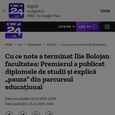
Digi24
VIEW
m.digi24.ro
FREE - In Google Play
LIVE TV
LIVE FM
HOME
Știri
Actualitate
Politică
Cu ce note a terminat Ilie Bolojan facultatea: Premierul a publicat diplomele de studii și explică „pauza” din parcursul educațional
Cu ce note a terminat Ilie Bolojan
facultatea: Premierul a publicat
diplomele de studii și explică
„pauza” din parcursul
educațional
Data actualizării:
23.10.2025 15:54
Data publicării:
23.10.2025 15:44