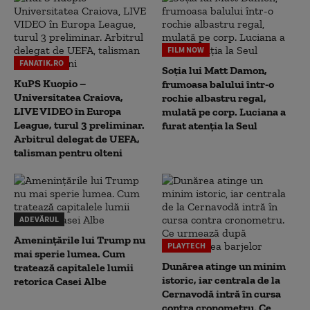
FILM NOW
FANATIK.RO
Soția lui Matt Damon,
KuPS Kuopio –
frumoasa balului într-o
Universitatea Craiova,
rochie albastru regal,
LIVE VIDEO în Europa
mulată pe corp. Luciana a
League, turul 3 preliminar.
furat atenția la Seul
Arbitrul delegat de UEFA,
talisman pentru olteni
ADEVĂRUL
Amenințările lui Trump nu
PLAYTECH
mai sperie lumea. Cum
Dunărea atinge un minim
tratează capitalele lumii
istoric, iar centrala de la
retorica Casei Albe
Cernavodă intră în cursa
contra cronometru. Ce