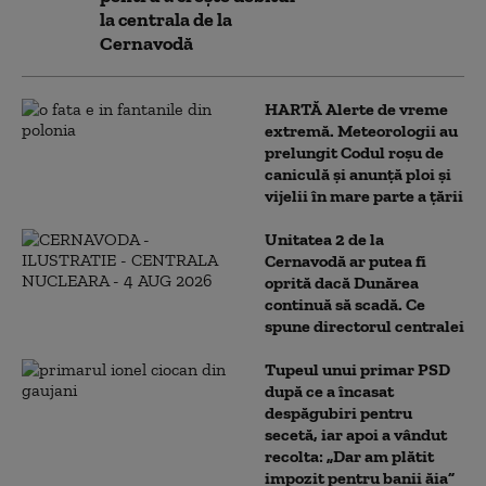
la centrala de la
Cernavodă
HARTĂ Alerte de vreme
extremă. Meteorologii au
prelungit Codul roșu de
caniculă și anunță ploi și
vijelii în mare parte a țării
Unitatea 2 de la
Cernavodă ar putea fi
oprită dacă Dunărea
continuă să scadă. Ce
spune directorul centralei
Tupeul unui primar PSD
după ce a încasat
despăgubiri pentru
secetă, iar apoi a vândut
recolta: „Dar am plătit
impozit pentru banii ăia”