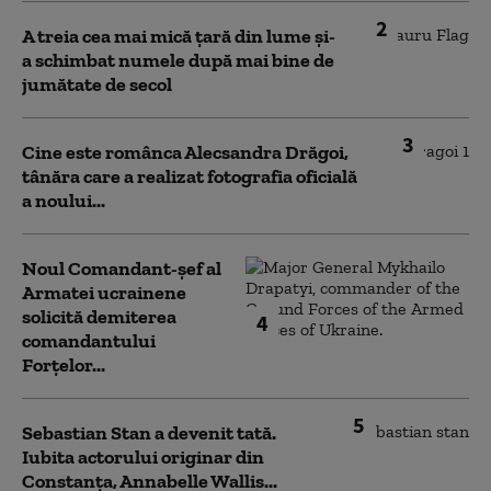
2
A treia cea mai mică țară din lume și-
a schimbat numele după mai bine de
jumătate de secol
3
Cine este românca Alecsandra Drăgoi,
tânăra care a realizat fotografia oficială
a noului...
Noul Comandant-șef al
Armatei ucrainene
solicită demiterea
4
comandantului
Forțelor...
5
Sebastian Stan a devenit tată.
Iubita actorului originar din
Constanța, Annabelle Wallis...