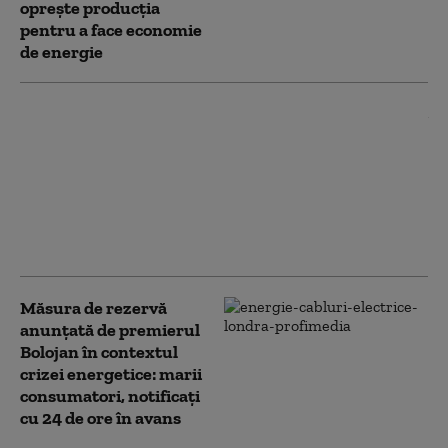
oprește producţia
pentru a face economie
de energie
„Nu anticipăm
probleme”. Ilie Bolojan
anunță care este situația
la Cernavodă și ce se
întâmplă cu
combustibilul pentru
populație
Măsura de rezervă
anunțată de premierul
Bolojan în contextul
crizei energetice: marii
consumatori, notificați
cu 24 de ore în avans