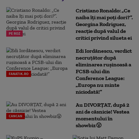
Cristiano Ronaldo: „Ce
naiba îți mai poți dori?”.
Georgina Rodriguez,
reacție după valul de
PE ROZ
critici privind silueta ei
Edi Iordănescu, verdict
necruțător după
eliminarea rușinoasă a
FCSB-ului din
FANATIK.RO
Conference League:
„Europa nu minte
niciodată!”
Au DIVORȚAT, după 2
ani de căsnicie! Vestea
CANCAN
momentului în
showbiz😮