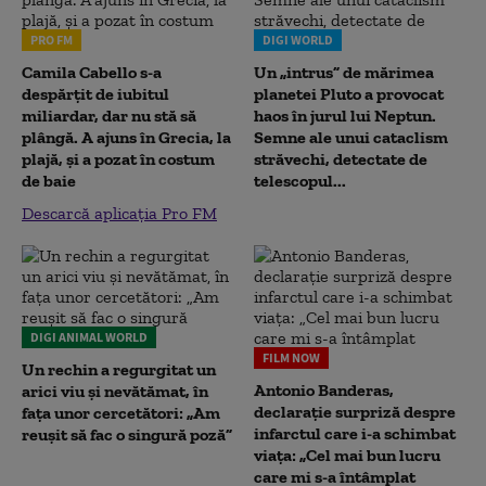
PRO FM
DIGI WORLD
Camila Cabello s-a
Un „intrus” de mărimea
despărțit de iubitul
planetei Pluto a provocat
miliardar, dar nu stă să
haos în jurul lui Neptun.
plângă. A ajuns în Grecia, la
Semne ale unui cataclism
plajă, și a pozat în costum
străvechi, detectate de
de baie
telescopul...
Descarcă aplicația Pro FM
DIGI ANIMAL WORLD
FILM NOW
Un rechin a regurgitat un
Antonio Banderas,
arici viu și nevătămat, în
declarație surpriză despre
fața unor cercetători: „Am
infarctul care i-a schimbat
reușit să fac o singură poză”
viața: „Cel mai bun lucru
care mi s-a întâmplat