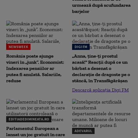
urmează după scufundarea
barjelor
NEWSWEEK
DIGI FM
România poate ajunge
„Anna, ţine-ţi prostul
vineri în „junk”. Economist:
acasă!" Reacţii după ce un
Indexarea pensiilor ar
bărbat a desenat o
putea fi anulată. Salariile,
declaraţie de dragoste pe o
reduse
stâncă, în Transfăgărăşan
Descarcă aplicația Digi FM
EDITIADEDIMINEATA.RO
Parlamentul European a
ADEVARUL
lansat un joc gratuit în care