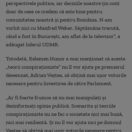
perspectivele politice, iar deciziile noastre ţin cont
doar de ceea ce credem că este bine pentru
comunitatea noastră şi pentru România. N-am
vorbit nici cu Manfred Weber. Săptămâna trecută,
când a fost în Bucureşti, am aflat de la televizor”, a
adăugat liderul UDMR.
Totodată, Kelemen Hunor a mai menţionat că aceste
„teorii conspiraţioniste” nu îl vor ajuta pe premierul
desemnat, Adrian Veştea, să obţină mai uşor voturile
necesare pentru învestirea de către Parlament.
„Ar fi foarte frumos să nu mai manipulaţi şi
dezinformaţi opinia publică. Scenarita şi teoriile
conspiraţioniste nu ne fac o societate nici mai bună,
nici mai rezilientă. Şi nu îl vor ajuta nici pe domnul
Veştea să obţină mai uşor voturile necesare pentru