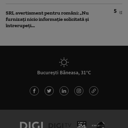
5
SRI, avertisment pentru români: „Nu
furnizați nicio informație solicitată și
întrerupeți...
București Băneasa, 31°C