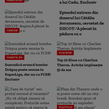
FANATIK.RO
a lui Cadu. Exclusiv
Episodul extrem din
dosarul lui Cătălin
Avramescu, cercetat de
DIICOT: 'A plecat în
CANCAN
pădure cu o
FILM NOW
FANATIK.RO
Top 10 filme cu Charlize
Șumudică aruncă bomba:
Theron. Actrița împlinește
Drăguș poate semna în
51 de ani
SuperLiga, dar nu cu FCSB!
Exclusiv
PLAYTECH