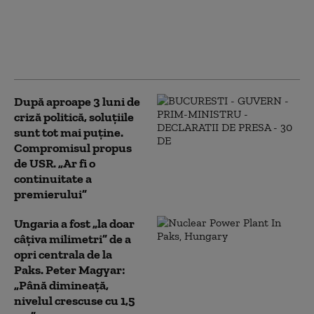
Magyar în criza
provocată de Dunăre.
Ce se întâmplă cu
centrala nucleară Paks
După aproape 3 luni de
criză politică, soluțiile
sunt tot mai puține.
Compromisul propus
de USR. „Ar fi o
continuitate a
premierului”
Ungaria a fost „la doar
câțiva milimetri” de a
opri centrala de la
Paks. Peter Magyar:
„Până dimineață,
nivelul crescuse cu 1,5