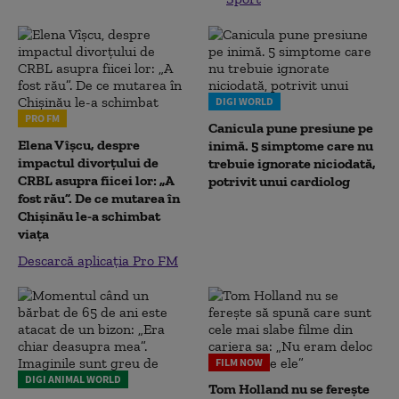
DIGI WORLD
PRO FM
Canicula pune presiune pe
Elena Vîșcu, despre
inimă. 5 simptome care nu
impactul divorțului de
trebuie ignorate niciodată,
CRBL asupra fiicei lor: „A
potrivit unui cardiolog
fost rău”. De ce mutarea în
Chișinău le-a schimbat
viața
Descarcă aplicația Pro FM
FILM NOW
DIGI ANIMAL WORLD
Tom Holland nu se ferește