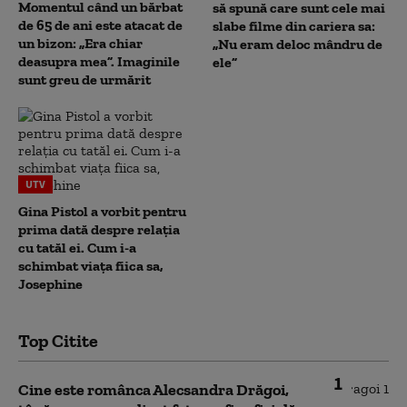
Momentul când un bărbat
să spună care sunt cele mai
de 65 de ani este atacat de
slabe filme din cariera sa:
un bizon: „Era chiar
„Nu eram deloc mândru de
deasupra mea”. Imaginile
ele”
sunt greu de urmărit
UTV
Gina Pistol a vorbit pentru
prima dată despre relația
cu tatăl ei. Cum i-a
schimbat viața fiica sa,
Josephine
Top Citite
1
Cine este românca Alecsandra Drăgoi,