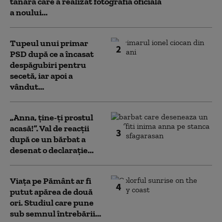
tânăra care a realizat fotografia oficială
a noului...
Tupeul unui primar
2
PSD după ce a încasat
despăgubiri pentru
secetă, iar apoi a
vândut...
„Anna, ţine-ţi prostul
acasă!”. Val de reacții
3
după ce un bărbat a
desenat o declarație...
Viața pe Pământ ar fi
4
putut apărea de două
ori. Studiul care pune
sub semnul întrebării...