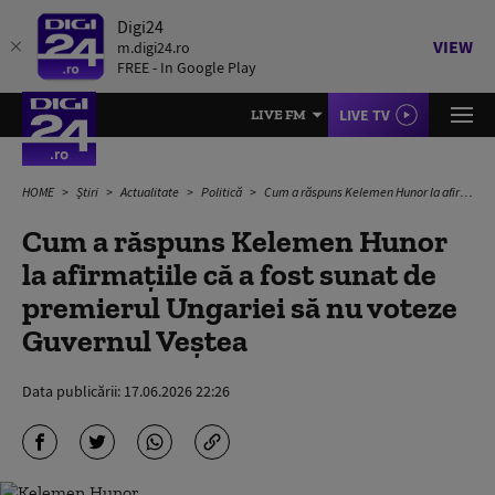
Digi24
VIEW
m.digi24.ro
FREE - In Google Play
LIVE TV
LIVE FM
HOME
Știri
Actualitate
Politică
Cum a răspuns Kelemen Hunor la afirmațiile că a fost sunat de premierul Ungariei să nu voteze Guvernul Veştea
Cum a răspuns Kelemen Hunor
la afirmațiile că a fost sunat de
premierul Ungariei să nu voteze
Guvernul Veştea
Data publicării:
17.06.2026 22:26