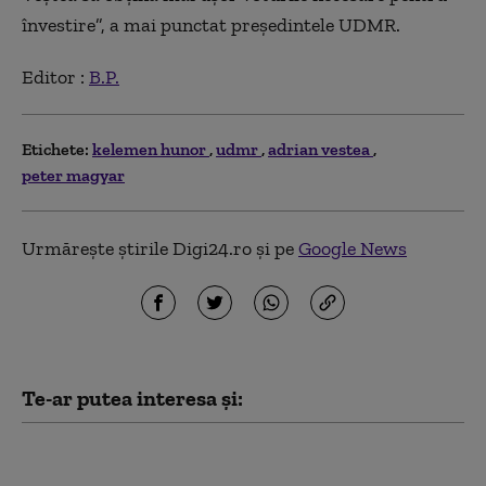
învestire”, a mai punctat preşedintele UDMR.
Editor :
B.P.
Etichete:
kelemen hunor
udmr
adrian vestea
peter magyar
Urmărește știrile Digi24.ro și pe
Google News
Te-ar putea interesa și:
Mesaj optimist al
premierului Peter