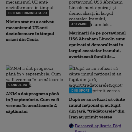
EDITIADEDIMINEATA.RO
Niciun stat nu a activat
ADEVARUL
mecanismul UE anti-
Marinarii de pe portavionul
dezinformare în timpul
USS Abraham Lincoln sunt
crizei din Ceuta
epuizați și demoralizați în
largul coastelor Iranului,
avertizează familiile...
GANDUL.RO
DIGI SPORT
ANM a dat prognoza până
După ce au refuzat să cânte
în 7 septembrie. Cum va fi
imnul naţional şi au fugit
vremea în următoarele 4
din ţară, "trădătoarele" din
săptămâni
Iran au primit vestea
Descarcă aplicația Digi
Sport