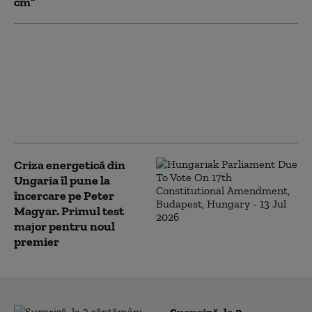
cm”
UDMR ar putea susține
un Guvern PSD.
Tanczos Barna: „Avem
nevoie de Executiv cu
puteri depline”. Când s-
ar încheia criza politică
Criza energetică din
Ungaria îl pune la
încercare pe Peter
Magyar. Primul test
major pentru noul
premier