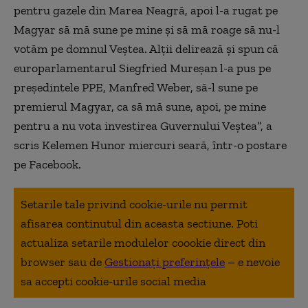
pentru gazele din Marea Neagră, apoi l-a rugat pe
Magyar să mă sune pe mine şi să mă roage să nu-l
votăm pe domnul Veştea. Alţii delirează şi spun că
europarlamentarul Siegfried Mureşan l-a pus pe
preşedintele PPE, Manfred Weber, să-l sune pe
premierul Magyar, ca să mă sune, apoi, pe mine
pentru a nu vota investirea Guvernului Veştea”, a
scris Kelemen Hunor miercuri seară, într-o postare
pe Facebook.
Setarile tale privind cookie-urile nu permit
afisarea continutul din aceasta sectiune. Poti
actualiza setarile modulelor coookie direct din
browser sau de
Gestionați preferințele
– e nevoie
sa accepti cookie-urile social media