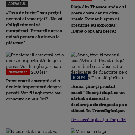
ADEVĂRUL
Plaja din Thassos unde o zi
„Taxa de turist” sau prețul
poate costa cât un city-
normal al vacanței? „Nu vă
break. Românii spun că
obligă nimeni să
prețurile au explodat:
cumpărați. Prețurile astea
„După o oră am plecat”
există pentru că cineva le
plătește”
NEWSWEEK
DIGI FM
Pensionarii așteaptă azi o
„Anna, ţine-ţi prostul
decizie importantă despre
acasă!" Reacţii după ce un
pensii. Vor fi înghețate sau
bărbat a desenat o
crescute cu 200 lei?
declaraţie de dragoste pe o
stâncă, în Transfăgărăşan
Descarcă aplicația Digi FM