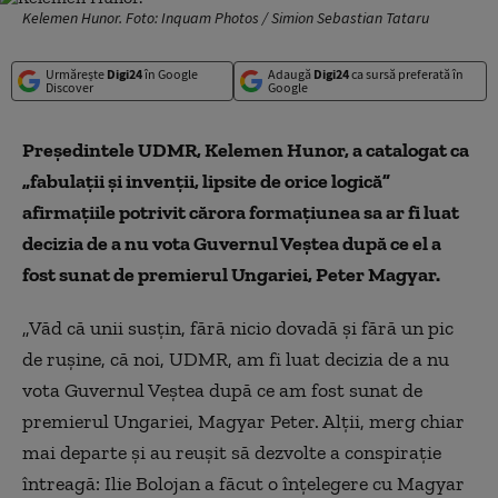
Kelemen Hunor. Foto: Inquam Photos / Simion Sebastian Tataru
Urmărește
Digi24
în Google
Adaugă
Digi24
ca sursă preferată în
Discover
Google
Preşedintele UDMR, Kelemen Hunor, a catalogat ca
„fabulaţii şi invenţii, lipsite de orice logică”
afirmaț
iile potrivit cărora formaţiunea sa ar fi luat
decizia de a nu vota Guvernul Veştea după ce el a
fost sunat de premierul Ungariei, Peter Magyar.
„Văd că unii susţin, fără nicio dovadă şi fără un pic
de ruşine, că noi, UDMR, am fi luat decizia de a nu
vota Guvernul Veştea după ce am fost sunat de
premierul Ungariei, Magyar Peter. Alţii, merg chiar
mai departe şi au reuşit să dezvolte a conspiraţie
întreagă: Ilie Bolojan a făcut o înţelegere cu Magyar