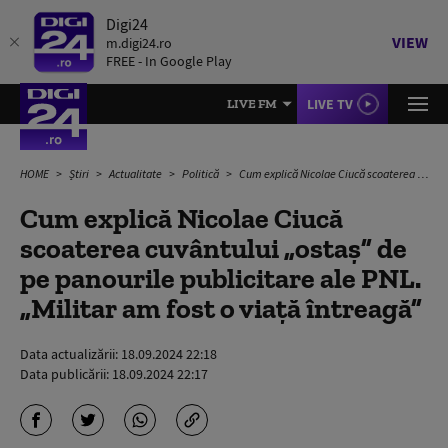
Digi24
VIEW
m.digi24.ro
FREE - In Google Play
LIVE TV
LIVE FM
HOME
Știri
Actualitate
Politică
Cum explică Nicolae Ciucă scoaterea cuvântului „ostaș” de pe panourile publicitare ale PNL. „Militar am fost o viață întreagă”
Cum explică Nicolae Ciucă
scoaterea cuvântului „ostaș” de
pe panourile publicitare ale PNL.
„Militar am fost o viață întreagă”
Data actualizării:
18.09.2024 22:18
Data publicării:
18.09.2024 22:17