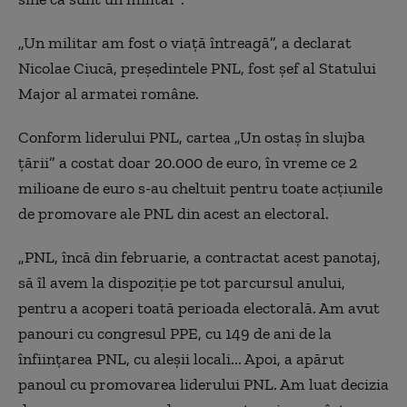
„Un militar am fost o viață întreagă”, a declarat
Nicolae Ciucă, președintele PNL, fost șef al Statului
Major al armatei române.
Conform liderului PNL, cartea „Un ostaș în slujba
țării” a costat doar 20.000 de euro, în vreme ce 2
milioane de euro s-au cheltuit pentru toate acțiunile
de promovare ale PNL din acest an electoral.
„PNL, încă din februarie, a contractat acest panotaj,
să îl avem la dispoziție pe tot parcursul anului,
pentru a acoperi toată perioada electorală. Am avut
panouri cu congresul PPE, cu 149 de ani de la
înființarea PNL, cu aleșii locali... Apoi, a apărut
panoul cu promovarea liderului PNL. Am luat decizia