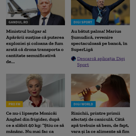
GANDUL.RO
DIGI SPORT
Ministrul bulgar al
Au bătut palma! Marius
Apărării susține că puterea
Șumudică, revenire
exploziei și coloana de fum
spectaculoasă pe bancă, în
arată că drona transporta o
SuperLigă
cantitate semnificativă
Descarcă aplicația Digi
de...
Sport
PRO FM
DIGI WORLD
Ce nu-i lipsește Monicăi
Rinichii, printre primii
Anghel din frigider, după
afectați de caniculă. Câtă
ce a slăbit 40 kg: “Știu ce să
apă trebuie să bem, de fapt,
mănânc. Nu mai fac ca
vara și la ce alimente să fim