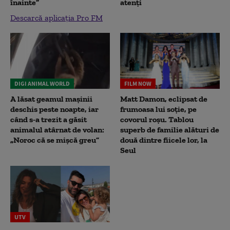
înainte”
atenți
Descarcă aplicația Pro FM
DIGI ANIMAL WORLD
FILM NOW
A lăsat geamul mașinii
Matt Damon, eclipsat de
deschis peste noapte, iar
frumoasa lui soție, pe
când s-a trezit a găsit
covorul roșu. Tablou
animalul atârnat de volan:
superb de familie alături de
„Noroc că se mișcă greu”
două dintre fiicele lor, la
Seul
UTV