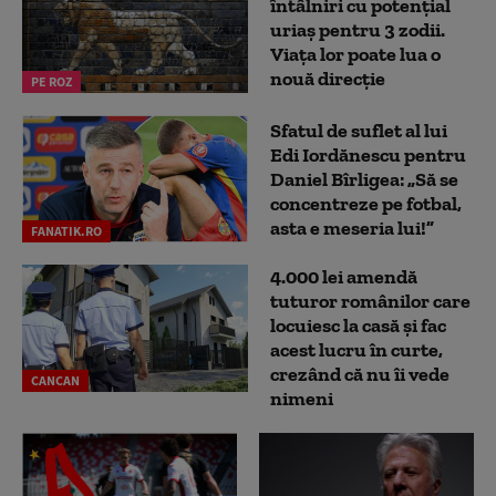
întâlniri cu potențial
uriaș pentru 3 zodii.
Viața lor poate lua o
nouă direcție
PE ROZ
Sfatul de suflet al lui
Edi Iordănescu pentru
Daniel Bîrligea: „Să se
concentreze pe fotbal,
asta e meseria lui!”
FANATIK.RO
4.000 lei amendă
tuturor românilor care
locuiesc la casă și fac
acest lucru în curte,
crezând că nu îi vede
CANCAN
nimeni