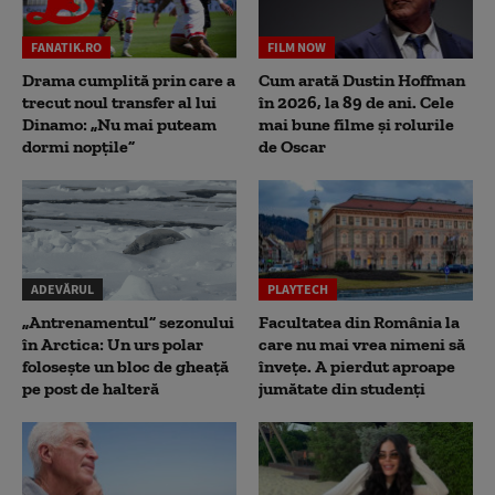
FANATIK.RO
FILM NOW
Drama cumplită prin care a
Cum arată Dustin Hoffman
trecut noul transfer al lui
în 2026, la 89 de ani. Cele
Dinamo: „Nu mai puteam
mai bune filme și rolurile
dormi nopțile”
de Oscar
ADEVĂRUL
PLAYTECH
„Antrenamentul” sezonului
Facultatea din România la
în Arctica: Un urs polar
care nu mai vrea nimeni să
folosește un bloc de gheață
înveţe. A pierdut aproape
pe post de halteră
jumătate din studenţi