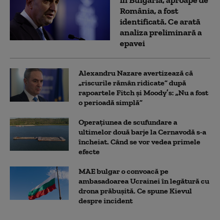
în Bulgaria, aproape de
România, a fost
identificată. Ce arată
analiza preliminară a
epavei
Alexandru Nazare avertizează că
„riscurile rămân ridicate” după
rapoartele Fitch și Moody’s: „Nu a fost
o perioadă simplă”
Operațiunea de scufundare a
ultimelor două barje la Cernavodă s-a
încheiat. Când se vor vedea primele
efecte
MAE bulgar o convoacă pe
ambasadoarea Ucrainei în legătură cu
drona prăbuşită. Ce spune Kievul
despre incident