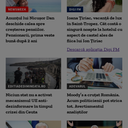
NEWSWEEK
DIGI FM
Anunțul lui Nicușor Dan
Ioana Țiriac, vacanță de lux
deschide calea spre
în Saint-Tropez. Cât costă o
creșterea pensiilor.
singură noapte la hotelul cu
Pensionarii, prima veste
aspect de castel ales de
bună după 2 ani
fiica lui Ion Țiriac
Descarcă aplicația Digi FM
EDITIADEDIMINEATA.RO
ADEVARUL
Niciun stat nu a activat
Moody’s a cruțat România.
mecanismul UE anti-
Acum politicienii pot strica
dezinformare în timpul
tot. Avertismentul
crizei din Ceuta
analiștilor