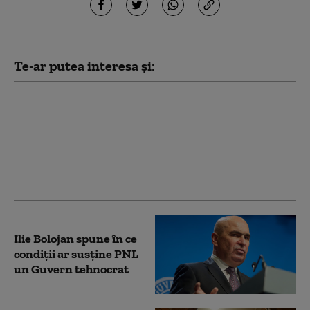
Te-ar putea interesa și:
Dan Motreanu, reacție
după menținerea
ratingului de țară: „Nu
putem reveni la iluzia
că există bani fără
limită”
Ilie Bolojan spune în ce
condiții ar susține PNL
un Guvern tehnocrat