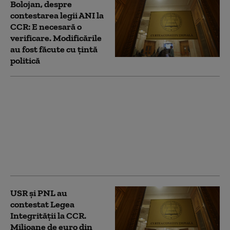
Bolojan, despre
contestarea legii ANI la
CCR: E necesară o
verificare. Modificările
au fost făcute cu țintă
politică
PSD acuză PNL şi USR
că au blocat 771
milioane euro pentru
a-l proteja pe Dominic
Fritz, după contestarea
Legii Integrității la
CCR
USR și PNL au
contestat Legea
Integrității la CCR.
Milioane de euro din