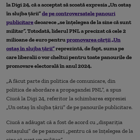
la Digi 24, că a acceptat să scoată expresia „Un ostaș
în slujba țării”
de pe controversatele panouri
publicitare
deoarece „se înțelegea de la sine că sunt
militar”. Totodată, liderul PNL a precizat că cele 2
milioane de euro pentru
promovarea cărții „Un
ostaș în slujba țării”
reprezintă, de fapt, suma pe
care liberalii o vor cheltui pentru toate panourile de
promovare electorală în anul 2024.
„A făcut parte din politica de comunicare, din
politica de abordare a propagandei PNL”, a spus
Ciucă la Digi 24, referitor la schimbarea expresiei
„Un ostaș în slujba țării” de pe panourile publicitare.
Ciucă a adăugat că a fost de acord cu „dispariția
ostașului” de pe panouri „pentru că se înțelegea de la
sine că sunt un militar”.