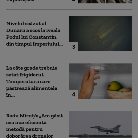
Nivelul scăzut al
Dunării a scos la iveală
Podul lui Constantin,
din timpul Imperiului...
3
La câte grade trebuie
setat frigiderul.
Temperatura care
păstrează alimentele
4
în...
Radu Miruță: „Am găsit
cea mai eficientă
metodă pentru
doborârea dronelor