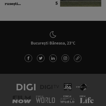
5
rusești...
București Băneasa, 23°C