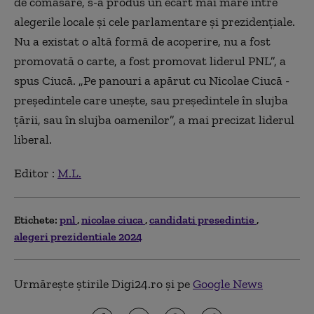
de comasare, s-a produs un ecart mai mare între
alegerile locale și cele parlamentare și prezidențiale.
Nu a existat o altă formă de acoperire, nu a fost
promovată o carte, a fost promovat liderul PNL”, a
spus Ciucă. „Pe panouri a apărut cu Nicolae Ciucă -
președintele care unește, sau președintele în slujba
țării, sau în slujba oamenilor”, a mai precizat liderul
liberal.
Editor :
M.L.
Etichete:
pnl
nicolae ciuca
candidati presedintie
alegeri prezidentiale 2024
Urmărește știrile Digi24.ro și pe
Google News