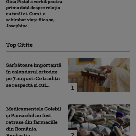
Gina Pistol a vorbit pentru
prima dată despre relația
cu tatăl ei. Cum i-a
schimbat viața fiica sa,
Josephine
Top Citite
Sărbătoare importantă
în calendarul ortodox
pe 7 august: Ce tradiții
se respectă și cui...
1
Medicamentele Colebil
și Panzcebil au fost
retrase din farmaciile
din România.
2
Explicația...