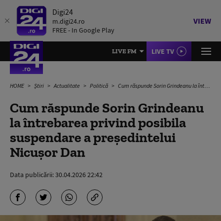
Digi24
VIEW
m.digi24.ro
FREE - In Google Play
LIVE TV
LIVE FM
HOME
Știri
Actualitate
Politică
Cum răspunde Sorin Grindeanu la întrebarea privind posibila suspendare a preşedintelui Nicușor Dan
Cum răspunde Sorin Grindeanu
la întrebarea privind posibila
suspendare a preşedintelui
Nicușor Dan
Data publicării:
30.04.2026 22:42