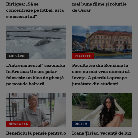
Bîrligea: „Să se
mai bune filme și rolurile
concentreze pe fotbal, asta
de Oscar
e meseria lui!”
ADEVĂRUL
PLAYTECH
„Antrenamentul” sezonului
Facultatea din România la
în Arctica: Un urs polar
care nu mai vrea nimeni să
folosește un bloc de gheață
înveţe. A pierdut aproape
pe post de halteră
jumătate din studenţi
NEWSWEEK
DIGI FM
Beneficiu la pensie pentru o
Ioana Țiriac, vacanță de lux