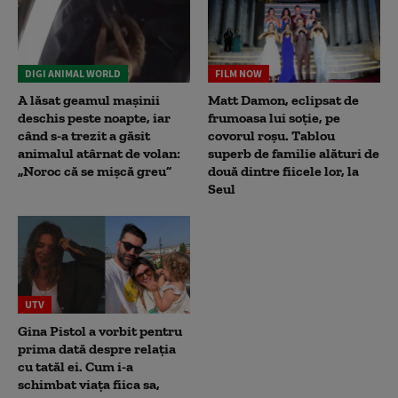
DIGI ANIMAL WORLD
FILM NOW
A lăsat geamul mașinii
Matt Damon, eclipsat de
deschis peste noapte, iar
frumoasa lui soție, pe
când s-a trezit a găsit
covorul roșu. Tablou
animalul atârnat de volan:
superb de familie alături de
„Noroc că se mișcă greu”
două dintre fiicele lor, la
Seul
UTV
Gina Pistol a vorbit pentru
prima dată despre relația
cu tatăl ei. Cum i-a
schimbat viața fiica sa,