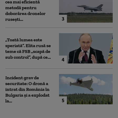
cea mai eficientă
metodă pentru
doborârea dronelor
3
rusești...
„Toată lumea este
speriată”. Elita rusă se
teme că FSB „scapă de
sub control”, după ce...
4
Incident grav de
securitate: O dronă a
intrat din România în
Bulgaria şi a explodat
5
la...