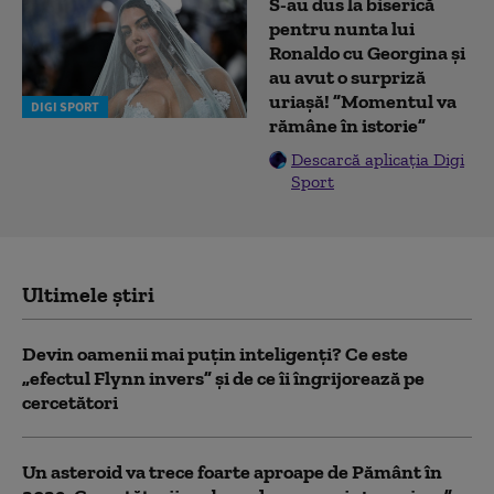
S-au dus la biserică
pentru nunta lui
Ronaldo cu Georgina și
au avut o surpriză
uriașă! ”Momentul va
DIGI SPORT
rămâne în istorie”
Descarcă aplicația Digi
Sport
Ultimele știri
Devin oamenii mai puțin inteligenți? Ce este
„efectul Flynn invers” și de ce îi îngrijorează pe
cercetători
Un asteroid va trece foarte aproape de Pământ în