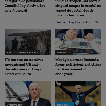
categorie de pensionari.
în Saint-Tropez. Cât costă o
Consiliul legislativ a dat
singură noapte la hotelul cu
aviz favorabil
aspect de castel ales de
fiica lui Ion Țiriac
Descarcă aplicația Digi FM
EDITIADEDIMINEATA.RO
ADEVARUL
Niciun stat nu a activat
Moody’s a cruțat România.
mecanismul UE anti-
Acum politicienii pot strica
dezinformare în timpul
tot. Avertismentul
crizei din Ceuta
analiștilor
GANDUL.RO
DIGI SPORT