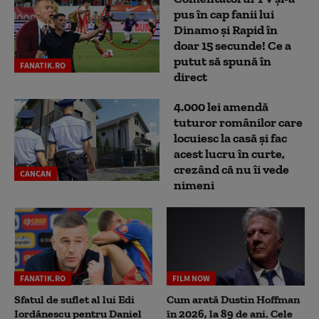
pus în cap fanii lui
Dinamo și Rapid în
doar 15 secunde! Ce a
putut să spună în
FANATIK.RO
direct
4.000 lei amendă
tuturor românilor care
locuiesc la casă și fac
acest lucru în curte,
crezând că nu îi vede
CANCAN
nimeni
FANATIK.RO
FILM NOW
Sfatul de suflet al lui Edi
Cum arată Dustin Hoffman
Iordănescu pentru Daniel
în 2026, la 89 de ani. Cele