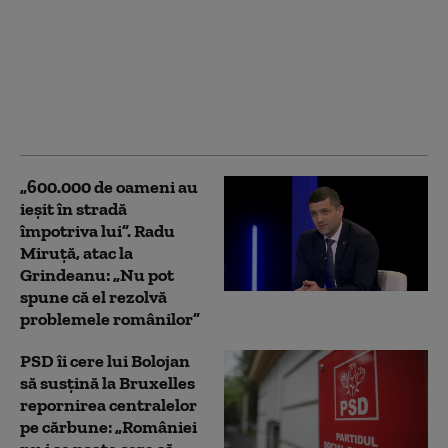
Dan Motreanu, reacție
după menținerea
ratingului de țară: „Nu
putem reveni la iluzia
că există bani fără
limită”
„600.000 de oameni au
ieșit în stradă
împotriva lui”. Radu
Miruță, atac la
Grindeanu: „Nu pot
spune că el rezolvă
problemele românilor”
PSD îi cere lui Bolojan
să susțină la Bruxelles
repornirea centralelor
pe cărbune: „României