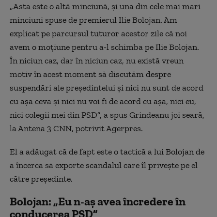
„Asta este o altă minciună, şi una din cele mai mari
minciuni spuse de premierul Ilie Bolojan. Am
explicat pe parcursul tuturor acestor zile că noi
avem o moţiune pentru a-l schimba pe Ilie Bolojan.
În niciun caz, dar în niciun caz, nu există vreun
motiv în acest moment să discutăm despre
suspendări ale preşedintelui şi nici nu sunt de acord
cu aşa ceva şi nici nu voi fi de acord cu aşa, nici eu,
nici colegii mei din PSD”, a spus Grindeanu joi seară,
la Antena 3 CNN, potrivit Agerpres.
El a adăugat că de fapt este o tactică a lui Bolojan de
a încerca să exporte scandalul care îl priveşte pe el
către preşedinte.
Bolojan: „Eu n-aş avea încredere în
conducerea PSD”