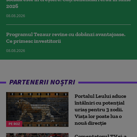
2026
08.08.2026
Programul Tezaur revine cu dobânzi avantajoase.
Ce primesc investitorii
08.08.2026
PARTENERII NOȘTRI
Portalul Leului aduce
întâlniri cu potențial
uriaș pentru 3 zodii.
Viața lor poate lua o
nouă direcție
PE ROZ
Comentatorul TV și-a