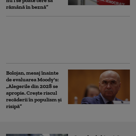
nu i se poate cere să
rămână în beznă”
Prima reacție a PSD
după ce Bolojan a
acuzat modificări cu
țintă politică la Legea
ANI
Bolojan, mesaj înainte
de evaluarea Moody's:
„Alegerile din 2028 se
apropie. Crește riscul
recăderii în populism și
risipă”