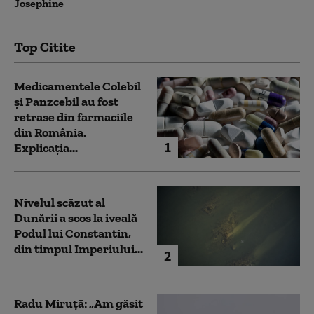
Josephine
Top Citite
Medicamentele Colebil
și Panzcebil au fost
retrase din farmaciile
din România.
1
Explicația...
Nivelul scăzut al
Dunării a scos la iveală
Podul lui Constantin,
din timpul Imperiului...
2
Radu Miruță: „Am găsit