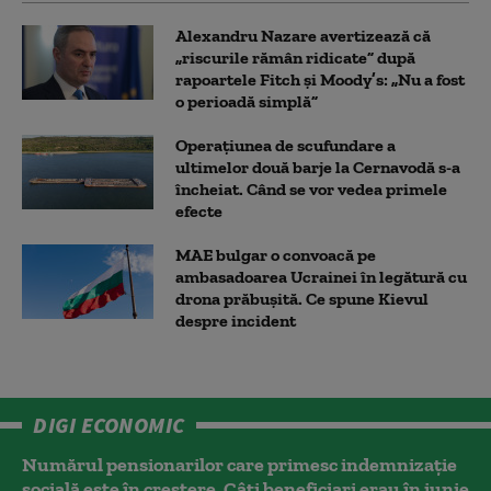
Alexandru Nazare avertizează că
„riscurile rămân ridicate” după
rapoartele Fitch și Moody’s: „Nu a fost
o perioadă simplă”
Operațiunea de scufundare a
ultimelor două barje la Cernavodă s-a
încheiat. Când se vor vedea primele
efecte
MAE bulgar o convoacă pe
ambasadoarea Ucrainei în legătură cu
drona prăbuşită. Ce spune Kievul
despre incident
DIGI ECONOMIC
Numărul pensionarilor care primesc indemnizaţie
socială este în creștere. Câți beneficiari erau în iunie