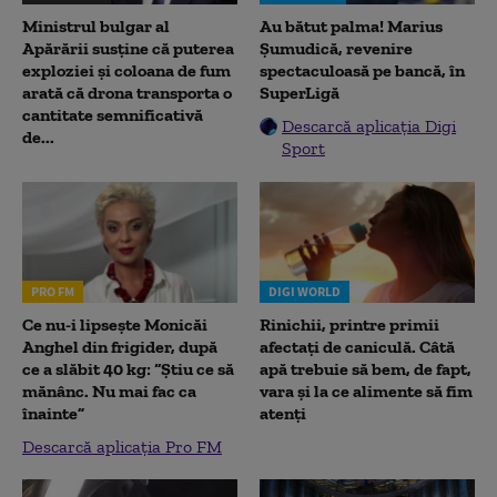
Ministrul bulgar al
Au bătut palma! Marius
Apărării susține că puterea
Șumudică, revenire
exploziei și coloana de fum
spectaculoasă pe bancă, în
arată că drona transporta o
SuperLigă
cantitate semnificativă
Descarcă aplicația Digi
de...
Sport
PRO FM
DIGI WORLD
Ce nu-i lipsește Monicăi
Rinichii, printre primii
Anghel din frigider, după
afectați de caniculă. Câtă
ce a slăbit 40 kg: “Știu ce să
apă trebuie să bem, de fapt,
mănânc. Nu mai fac ca
vara și la ce alimente să fim
înainte”
atenți
Descarcă aplicația Pro FM