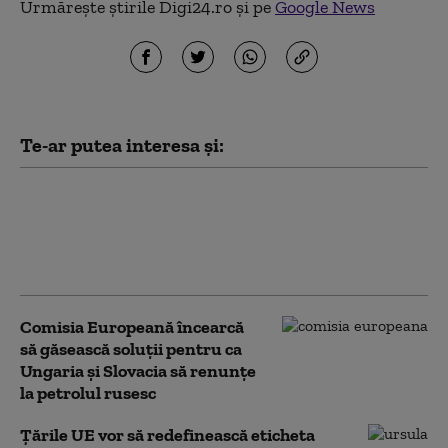
Urmărește știrile Digi24.ro și pe
Google News
Te-ar putea interesa și:
UE folosește 1,4 miliarde de
euro din active rusești
imobilizate pentru sprijinirea
Ucrainei
Comisia Europeană încearcă
să găsească soluții pentru ca
Ungaria și Slovacia să renunțe
la petrolul rusesc
Țările UE vor să redefinească eticheta