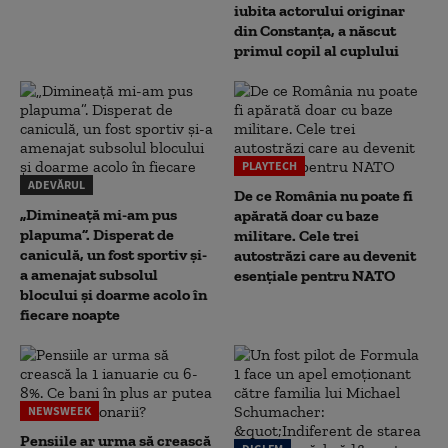
iubita actorului originar
din Constanța, a născut
primul copil al cuplului
PLAYTECH
ADEVĂRUL
De ce România nu poate fi
„Dimineață mi-am pus
apărată doar cu baze
plapuma”. Disperat de
militare. Cele trei
caniculă, un fost sportiv și-
autostrăzi care au devenit
a amenajat subsolul
esențiale pentru NATO
blocului și doarme acolo în
fiecare noapte
NEWSWEEK
Pensiile ar urma să crească