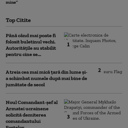
mine”
Top Citite
Până când mai poate fi
folosit buletinul vechi.
1
Autoritățile au stabilit
pentru cine se...
2
A treia cea mai mică țară din lume și-
a schimbat numele după mai bine de
jumătate de secol
Noul Comandant-șef al
Armatei ucrainene
solicită demiterea
3
comandantului
Forțelor...