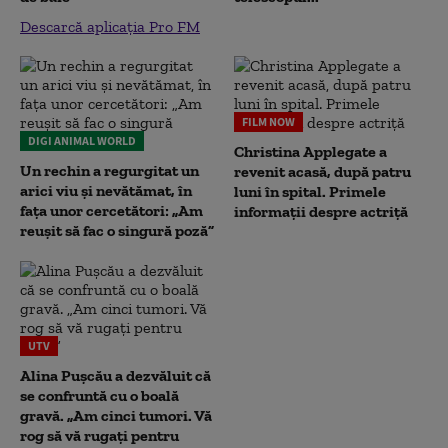
Descarcă aplicația Pro FM
FILM NOW
DIGI ANIMAL WORLD
Christina Applegate a
Un rechin a regurgitat un
revenit acasă, după patru
arici viu și nevătămat, în
luni în spital. Primele
fața unor cercetători: „Am
informații despre actriță
reușit să fac o singură poză”
UTV
Alina Pușcău a dezvăluit că
se confruntă cu o boală
gravă. „Am cinci tumori. Vă
rog să vă rugați pentru