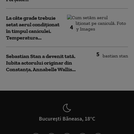
La câte grade trebuie
setat aerul condiționat
4
în timpul caniculei.
Temperatura...
5
Sebastian Stan a devenit tată.
Iubita actorului originar din
Constanța, Annabelle Wallis...
București Băneasa, 18°C