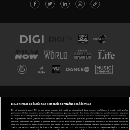
TERMENI ȘI CONDIȚII
POLITICA DE CONFIDENȚIALITATE
Nouă ne pasă ca datele tale personale să rămână confidențiale
Noi și partenerii noștri
30
stocăm și/sau accesăm informații pe dispozitivul dvs., precum identificatorii cookie unici pentru
prelucrarea datelor cu caracter personal. Puteți accepta sau gestiona alegerile dvs. făcând clic mai jos sau în orice moment, pe pagina
ABONARE DIGI TV
cu politica de confidențialitate. Aceste alegeri vor fi raportate partenerilor noștri și nu vă vor afecta navigarea.
Mai multe detalii
Noi si partenerii nostri (retelele de socializare si agentiile de publicitate partenere, precum si furnizorii nostri de servicii de date
analitice) prelucram date pentru a permite website-ului sa functioneze, pentru a personaliza continutul si anunturile publicitare
GESTIONAȚI PREFERINȚELE
afisate in functie de interesele si/sau profilul dvs., pentru a va oferi functionalitati aferente retelelor de socializare si pentru a analiza
traficul pe website. Beneficiati de drepturile prevazute de art. 15-22 din GDPR in legatura cu prelucrarea datelor cu caracter