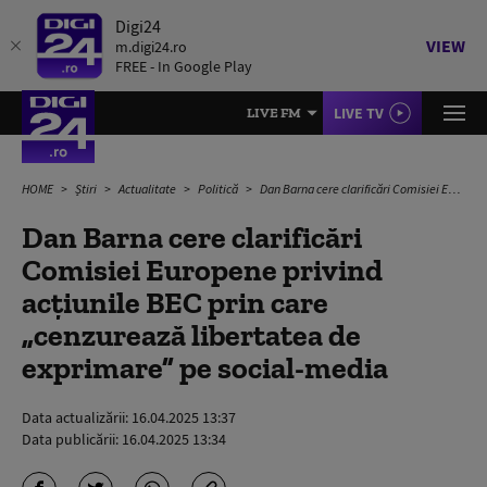
Digi24
VIEW
m.digi24.ro
FREE - In Google Play
LIVE TV
LIVE FM
HOME
Știri
Actualitate
Politică
Dan Barna cere clarificări Comisiei Europene privind acțiunile BEC prin care „cenzurează libertatea de exprimare” pe social-media
Dan Barna cere clarificări
Comisiei Europene privind
acțiunile BEC prin care
„cenzurează libertatea de
exprimare” pe social-media
Data actualizării:
16.04.2025 13:37
Data publicării:
16.04.2025 13:34