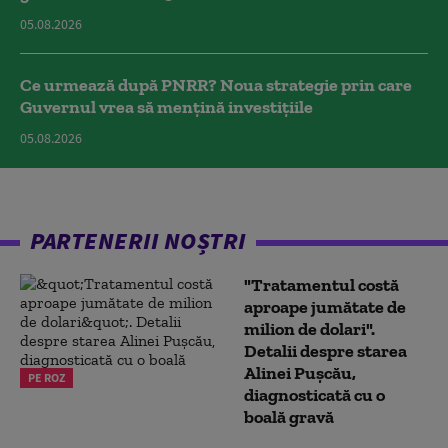
05.08.2026
Ce urmează după PNRR? Noua strategie prin care
Guvernul vrea să mențină investițiile
05.08.2026
PARTENERII NOȘTRI
"Tratamentul costă
aproape jumătate de
milion de dolari".
Detalii despre starea
Alinei Pușcău,
PE ROZ
diagnosticată cu o
boală gravă