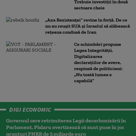
Trebuie investiții în două
sectoare cheie
„Axa Rezistenței” revine în forță. De ce
nu au reușit SUA și Israelul să slăbească
rețeaua condusă de Iran
Ce schimbări propune
Legea Integrității.
Digitalizarea
declarațiilor de avere,
respinsă de politicieni:
„Nu toată lumea e
capabilă”
DIGI ECONOMIC
Guvernul cere retrimiterea Legii decarbonizării în
Parlament. Pîslaru avertizează că sunt puse în joc
granturi PNRR de 5 miliarde euro