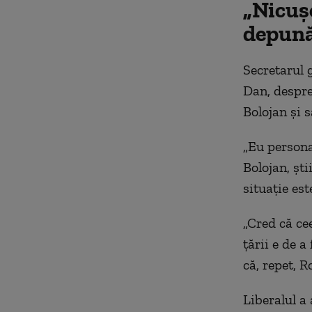
„Nicuș
depună
Secretarul 
Dan, despre
Bolojan și 
„Eu persona
Bolojan, ști
situație es
„Cred că cee
țării e de 
că, repet, R
Liberalul a 