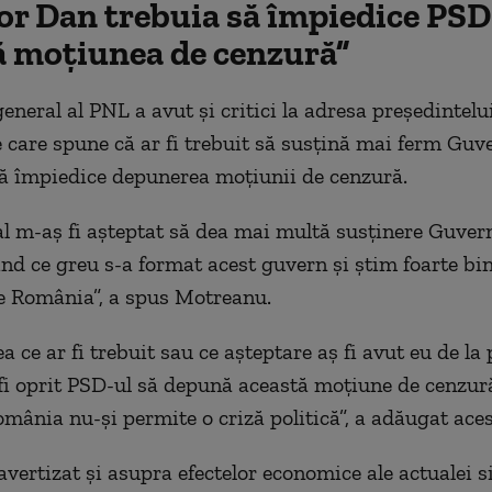
or Dan trebuia să împiedice PSD
 moțiunea de cenzură”
general al PNL a avut și critici la adresa președintel
 care spune că ar fi trebuit să susțină mai ferm Guv
să împiedice depunerea moțiunii de cenzură.
l m-aș fi așteptat să dea mai multă susținere Guver
ind ce greu s-a format acest guvern și știm foarte bin
te România”, a spus Motreanu.
a ce ar fi trebuit sau ce așteptare aș fi avut eu de la
a fi oprit PSD-ul să depună această moțiune de cenzur
omânia nu-și permite o criză politică”, a adăugat aces
avertizat și asupra efectelor economice ale actualei si