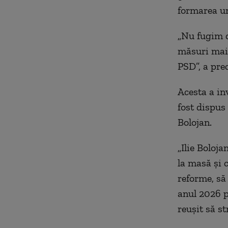
formarea un
„Nu fugim d
măsuri mai 
PSD”, a prec
Acesta a in
fost dispus
Bolojan.
„Ilie Boloja
la masă și 
reforme, să 
anul 2026 p
reușit să st