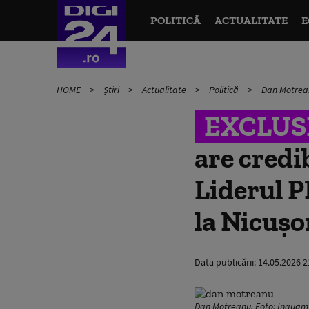
POLITICĂ
ACTUALITATE
E
HOME
Știri
Actualitate
Politică
Dan Motreanu
EXCLUS
are credib
Liderul P
la Nicușo
Data publicării:
14.05.2026 2
Dan Motreanu. Foto: Inquam 