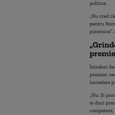
politice.
„Nu cred că
pentru Româ
puternice”,
„Grinde
premie
Întrebat da
premier, se
încredere p
„Nu. Și por
te duci prem
competent, 