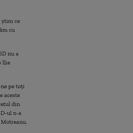
 știm ce
răm cu
PSD nu a
Ilie
-ne pe toți
e aceste
getul din
D-ul n-a
at Motreanu.