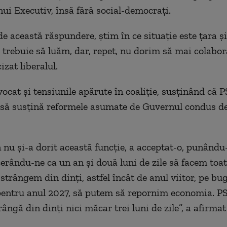
ui Executiv, însă fără social-democrați.
e această răspundere, știm în ce situație este țara și
trebuie să luăm, dar, repet, nu dorim să mai colabo
izat liberalul.
vocat și tensiunile apărute în coaliție, susținând că 
 să susțină reformele asumate de Guvernul condus de 
n nu și-a dorit această funcție, a acceptat-o, punându
cerându-ne ca un an și două luni de zile să facem toat
strângem din dinți, astfel încât de anul viitor, pe bu
entru anul 2027, să putem să repornim economia. PS
rângă din dinți nici măcar trei luni de zile”, a afirm