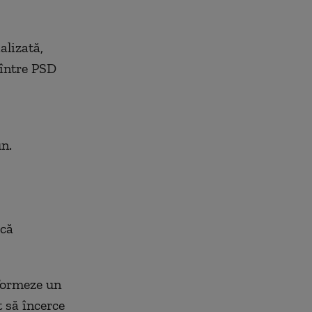
alizată,
 între PSD
un.
ucă
 formeze un
 să încerce