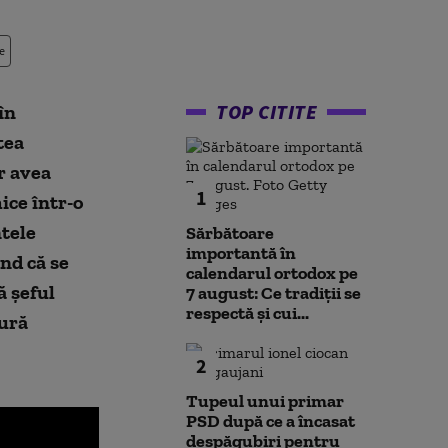
e
TOP CITITE
în
tea
r avea
1
ice într-o
ntele
Sărbătoare
importantă în
ând că se
calendarul ortodox pe
ă șeful
7 august: Ce tradiții se
respectă și cui...
zură
2
Tupeul unui primar
PSD după ce a încasat
despăgubiri pentru