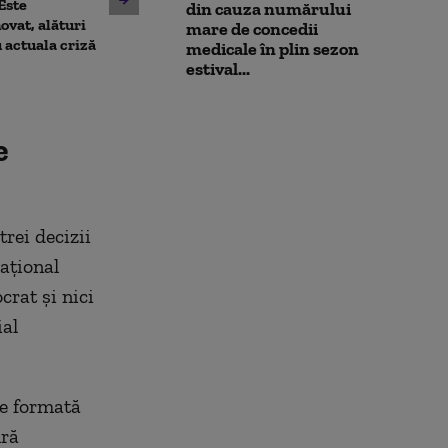
după respinger
Este
pentru Guvernul Grindeanu.
din cauza numărului
integrității, de
ovat, alături
Cine decide majoritatea în
mare de concedii
extrem de cini
 actuala criză
Parlament
medicale în plin sezon
estival...
e
rei decizii
Național
crat și nici
ial
te formată
ură