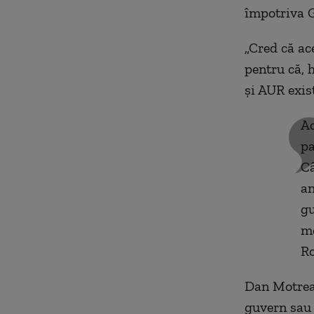
împotriva 
„Cred că ac
pentru că, 
și AUR exis
Ac
pa
Câ
an
gu
mo
R
Dan Motrean
guvern sau 