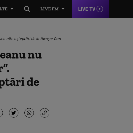
LIVE TV
LTE
LIVE FM
vea alte așteptări de la Nicușor Dan
deanu nu
”.
ptări de