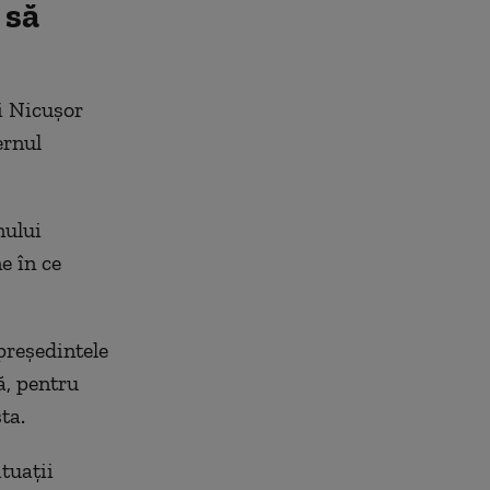
 să
ui Nicușor
ernul
nului
e în ce
 președintele
ă, pentru
ta.
tuații