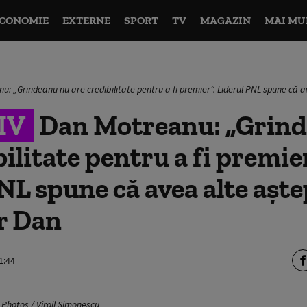
CONOMIE
EXTERNE
SPORT
TV
MAGAZIN
MAI MU
: „Grindeanu nu are credibilitate pentru a fi premier”. Liderul PNL spune că a
IV
Dan Motreanu: „Grin
ilitate pentru a fi premier
NL spune că avea alte aște
r Dan
1:44
Photos / Virgil Simonescu