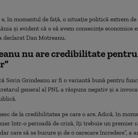
 e, în momentul de față, o situație politică extrem d
nia și evident că o să avem consecințe economice 
 a declarat Dan Motreanu.
anu nu are credibilitate pentru 
r”
că Sorin Grindeanu ar fi o variantă bună pentru func
cretarul general al PNL a răspuns negativ și a invocat
ublică.
nesc de la credibilitatea pe care o are. Adică, în mome
ier într-o perioadă de criză, îți trebuie un premier ca
dar care să se bucure și de o oarecare încredere”, a