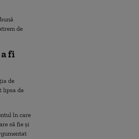
e bună
extrem de
a fi
ția de
 lipsa de
ntul în care
re să fie și
 argumentat