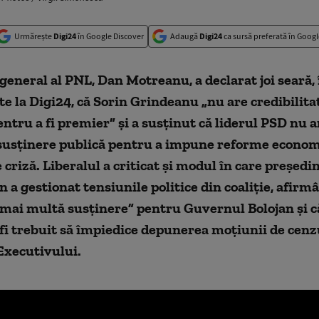
Urmărește
Digi24
în Google Discover
Adaugă
Digi24
ca sursă preferată în Googl
general al PNL, Dan Motreanu, a declarat joi seară, 
te la Digi24, că Sorin Grindeanu „nu are credibilita
ntru a fi premier” și a susținut că liderul PSD nu a
 susținere publică pentru a impune reforme econom
 criză. Liberalul a criticat și modul în care președi
 a gestionat tensiunile politice din coaliție, afirm
„mai multă susținere” pentru Guvernul Bolojan și c
 fi trebuit să împiedice depunerea moțiunii de cen
Executivului.