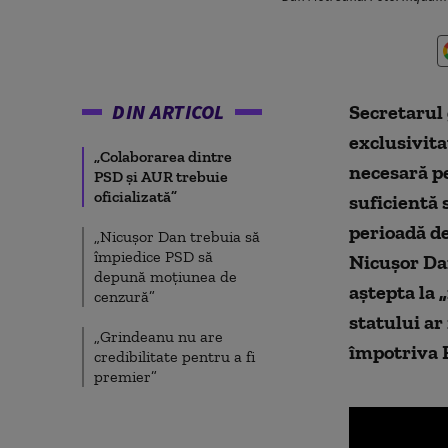
DIN ARTICOL
Secretarul 
exclusivita
„Colaborarea dintre
necesară pe
PSD și AUR trebuie
oficializată”
suficientă
perioadă de
„Nicușor Dan trebuia să
împiedice PSD să
Nicușor Dan
depună moțiunea de
aștepta la 
cenzură”
statului ar
„Grindeanu nu are
împotriva 
credibilitate pentru a fi
premier”