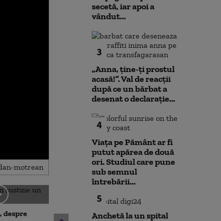
secetă, iar apoi a
vândut...
3
„Anna, ţine-ţi prostul
acasă!”. Val de reacții
după ce un bărbat a
desenat o declarație...
4
Viața pe Pământ ar fi
putut apărea de două
ori. Studiul care pune
sub semnul
întrebării...
5
Surse: Cum încearcă PSD să
Dominic Fritz 
, despre
strângă voturile necesare
Anchetă la un spital