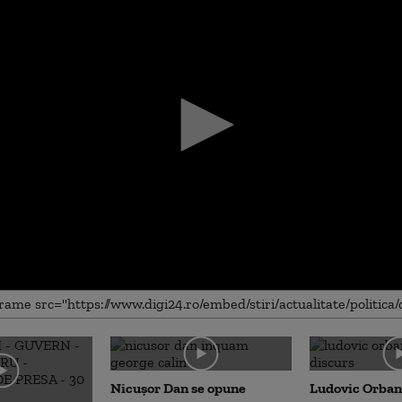
me
Nicușor Dan se opune
Ludovic Orban