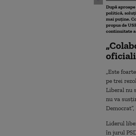
După aproape 
politică, soluț
mai puține. 
propus de USR.
continuitate 
„Colab
oficial
„Este foart
pe trei rezo
Liberal nu 
nu va susți
Democrat”, 
Liderul lib
în jurul PS