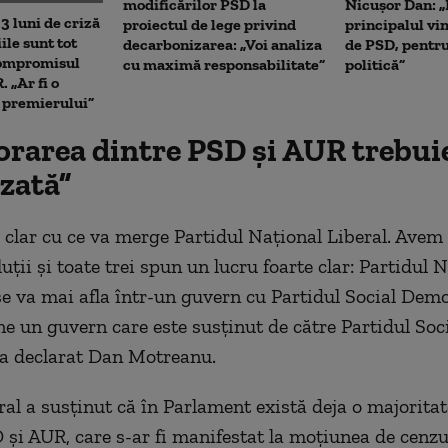
modificărilor PSD la
Nicușor Dan: „
3 luni de criză
proiectul de lege privind
principalul vin
iile sunt tot
decarbonizarea: „Voi analiza
de PSD, pentru
Compromisul
cu maximă responsabilitate”
politică”
 „Ar fi o
a premierului”
orarea dintre PSD și AUR trebui
izată”
e clar cu ce va merge Partidul Național Liberal. Avem t
luții și toate trei spun un lucru foarte clar: Partidul 
se va mai afla într-un guvern cu Partidul Social Demo
ne un guvern care este susținut de către Partidul Soc
a declarat Dan Motreanu.
eral a susținut că în Parlament există deja o majorita
D și AUR, care s-ar fi manifestat la moțiunea de cenz