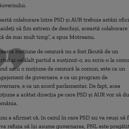
Guvernului.
eastă colaborare între PSD și AUR trebuie astăzi ofici
haideți să fim extrem de deschiși, această colaborare
tă de mai mult timp”, a spus Motreanu.
eastă moțiune de cenzură nu a fost făcută de un
rtid și celălalt partid a susținut-o, au scris-o la com
nd scrii o moțiune de cenzură la comun, este ca un
gajament de guvernare, e ca un program de
vernare, e ca un acord parlamentar. De fapt, acea
țiune a arătat direcția pe care PSD și AUR vor să d
omânia.
u a afirmat că, în cazul în care PSD nu va reuși să
va refuza să își asume guvernarea, PNL este pregătit