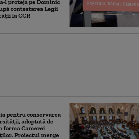
a-l proteja pe Dominic
după contestarea Legii
tății la CCR
nu: Legile votate de
ent împiedică
ea banilor din PNRR.
e acum și Legea
ării
ia pentru conservarea
rsității, adoptată de
în forma Camerei
ilor. Proiectul merge