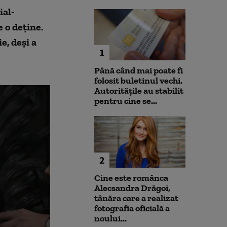
ial-
 o deţine.
e, deși a
1
Până când mai poate fi
folosit buletinul vechi.
Autoritățile au stabilit
pentru cine se...
2
Cine este românca
Alecsandra Drăgoi,
tânăra care a realizat
fotografia oficială a
noului...