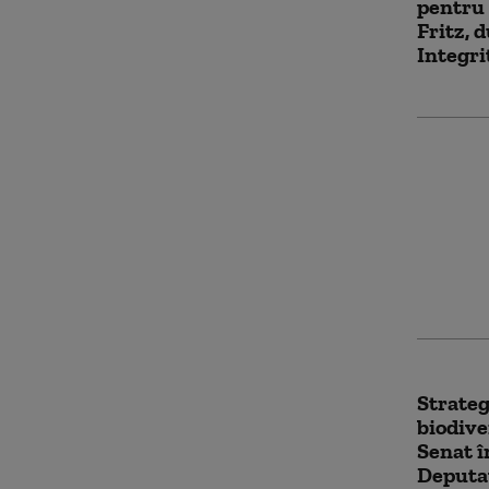
pentru 
Fritz, 
Integri
Grindea
Parlam
pierder
PSD cer
salariz
Strateg
biodive
Senat 
Deputaț