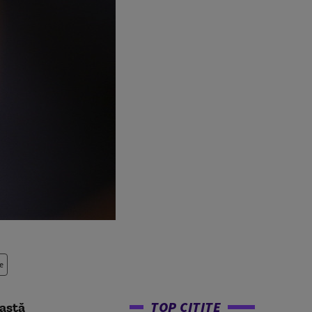
e
TOP CITITE
eastă