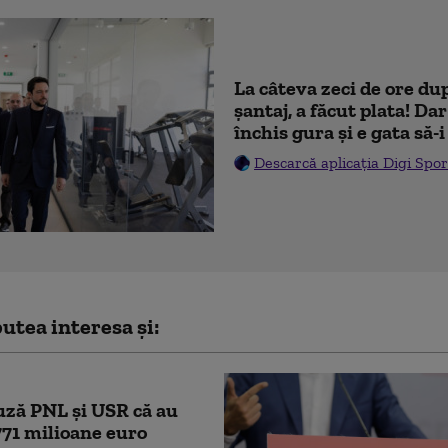
La câteva zeci de ore du
șantaj, a făcut plata! Dar
închis gura și e gata să-
Descarcă aplicația Digi Spor
utea interesa și:
ză PNL şi USR că au
771 milioane euro