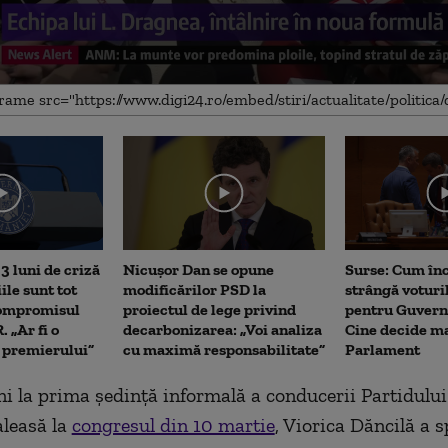
me
3 luni de criză
Nicușor Dan se opune
Surse: Cum în
iile sunt tot
modificărilor PSD la
strângă voturi
Compromisul
proiectul de lege privind
pentru Guvern
 „Ar fi o
decarbonizarea: „Voi analiza
Cine decide ma
a premierului”
cu maximă responsabilitate”
Parlament
ni la prima şedinţă informală a conducerii Partidului
leasă la
congresul din 10 martie
, Viorica Dăncilă a 