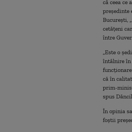
că ceea ce 
preşedinte 
Bucureşti, „
cetăţeni car
între Guvern
„Este o şed
întâlnire î
funcţionare 
că în calit
prim-minist
spus Dăncil
În opinia sa
foştii preşe