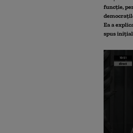
funcţie, pe
democrațilo
Ea a explic
spus inițial