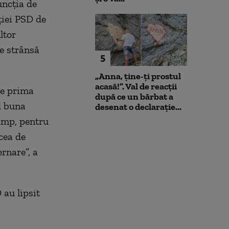
uncţia de
ţiei PSD de
ltor
te strânsă
5
„Anna, ţine-ţi prostul
acasă!”. Val de reacții
te prima
după ce un bărbat a
d buna
desenat o declarație...
timp, pentru
cea de
rnare”, a
 au lipsit