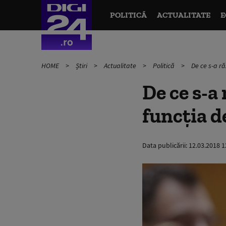
POLITICĂ
ACTUALITATE
E
HOME
Știri
Actualitate
Politică
De ce s-a ră
De ce s-a
funcția d
Data publicării:
12.03.2018 1