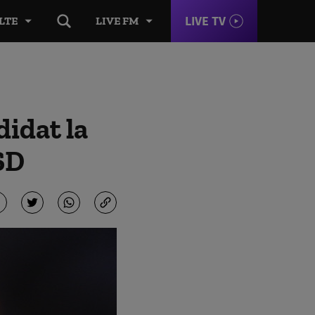
LIVE TV
LTE
LIVE FM
didat la
SD