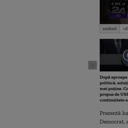
0
embed
seconds
of
4
minutes,
20
seconds
Volu
90%
După aproape 
politică, soluț
mai puține. 
propus de USR.
continuitate 
Prezentă lu
Democrat, a