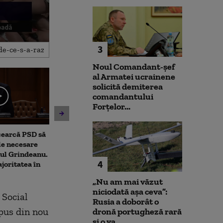
3
Noul Comandant-șef
al Armatei ucrainene
solicită demiterea
comandantului
Forțelor...
cearcă PSD să
Dominic Fritz acuză PSD,
Prima reacție 
le necesare
după respingerea legii
Fritz, după pr
ul Grindeanu.
integrității, de „un joc
care l-ar lăsa 
4
joritatea în
extrem de cinic”
de primar
„Nu am mai văzut
niciodată așa ceva”:
 Social
Rusia a doborât o
spus din nou
dronă portugheză rară
și o va...