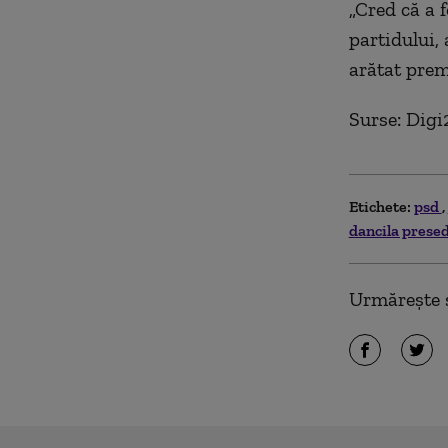
„Cred că a 
partidului, 
arătat prem
Surse: Digi
Etichete:
psd
dancila presed
Urmărește ș