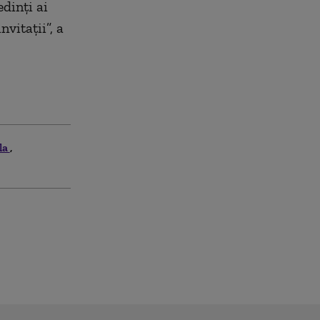
edinţi ai
nvitaţii”, a
ila