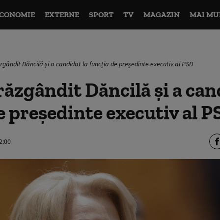
CONOMIE
EXTERNE
SPORT
TV
MAGAZIN
MAI MU
zgândit Dăncilă și a candidat la funcția de președinte executiv al PSD
 răzgândit Dăncilă și a can
e președinte executiv al P
2:00