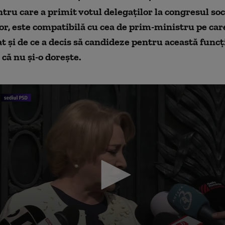
ntru care a primit votul delegaților la congresul soc
r, este compatibilă cu cea de prim-ministru pe care
at și de ce a decis să candideze pentru această funcți
 că nu și-o dorește.