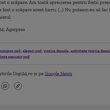
fost o scăpare. Am toată aprecierea pentru foştii preş
a fost o scăpare acest lucru. (...) Nu puteam eu să fac i
ierul.
24, Agerpres
congres psd
alegeri psd
viorica dancila
activitate viorica danc
inte executiv psd
tirile Digi24.ro și pe
Google News