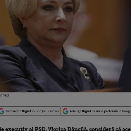
Ganea
Urmărește
Digi24
în Google Discover
Adaugă
Digi24
ca sursă preferată în Googl
e executiv al PSD, Viorica Dăncilă, consideră că ac