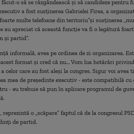
a făcut-o să se răzgândească şi să candideze pentru f
executiv a fost susţinerea Gabrielei Firea, a organiza
foarte multe telefoane din teritoriu”şi susţinerea „mu
e au apreciat că această funcţie va fi o legătură foar
 şi partid”.
inţă informală, avea pe ordinea de zi organizarea. Es
n acest format şi cred că nu... Vom lua hotărâri privin
a celor care au fost aleşi la congres. Sigur voi avea 
atea mea de preşedinte executiv - este compatibilă cu 
ru - eu trebuie să pun în aplicare programul de guve
ă.
, reprezintă o „scăpare” faptul că de la congresul PSD
dinţi de partid.