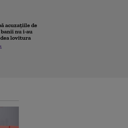
pă acuzațiile de
 banii nu i-au
i dea lovitura
t