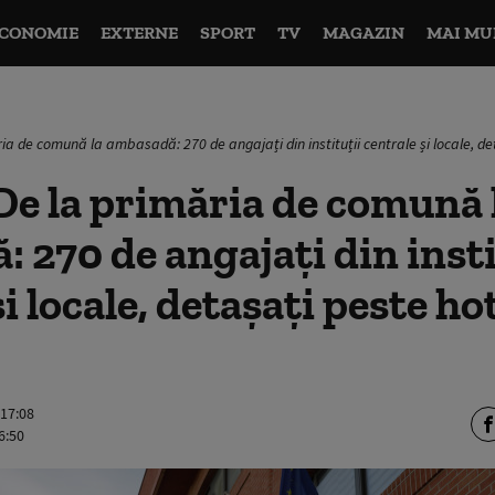
CONOMIE
EXTERNE
SPORT
TV
MAGAZIN
MAI MU
ia de comună la ambasadă: 270 de angajați din instituții centrale și locale, d
De la primăria de comună 
 270 de angajați din insti
i locale, detașați peste ho
 17:08
6:50