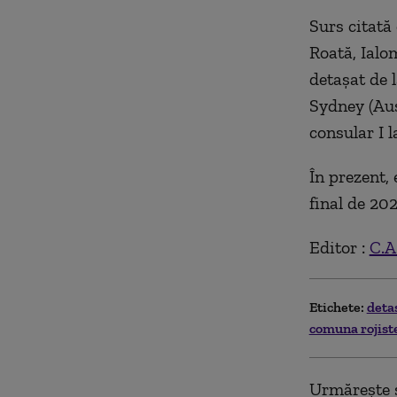
Surs citată
Roată, Ialo
detașat de 
Sydney (Aust
consular I 
În prezent, 
final de 20
Editor :
C.A
Etichete:
deta
comuna rojist
Urmărește ș