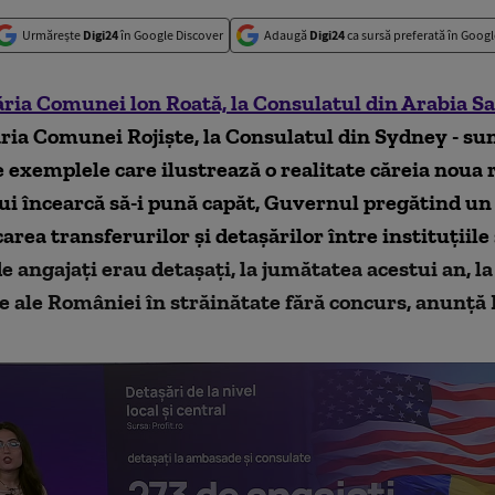
Urmărește
Digi24
în Google Discover
Adaugă
Digi24
ca sursă preferată în Googl
ria Comunei lon Roată, la Consulatul din Arabia S
ia Comunei Rojiște, la Consulatul din Sydney - su
 exemplele care ilustrează o realitate căreia noua
i încearcă să-i pună capăt, Guvernul pregătind un
area transferurilor și detașărilor între instituțiile 
e angajați erau detașați, la jumătatea acestui an, l
 ale României în străinătate fără concurs, anunță 