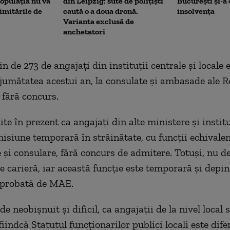
opulația nu va
din Leipzig: sute de polițiști
București și-a
limitările de
caută o a doua dronă.
insolvența
Varianta exclusă de
anchetatori
 de 273 de angajați din instituții centrale și locale 
a jumătatea acestui an, la consulate și ambasade ale 
 fără concurs.
e în prezent ca angajați din alte ministere și instituț
misiune temporară în străinătate, cu funcții echivale
 și consulare, fără concurs de admitere. Totuși, nu d
e carieră, iar această funcție este temporară și depi
aprobată de MAE.
de neobișnuit și dificil, ca angajații de la nivel local 
indcă Statutul funcționarilor publici locali este difer