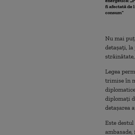
energetică: „P
fi afectată de 
consum”
Nu mai puțin
detașați, l
străinătate,
Legea permit
trimise în 
diplomatice
diplomați d
detașarea 
Este destul 
ambasade, fi