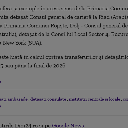
 oferă și exemple în acest sens: de la Primăria Comun
mița detașat Consul general de carieră la Riad (Arabia
la Primăria Comunei Rojiște, Dolj - Consul general de 
ralia), detașat de la Consiliul Local Sector 4, Bucure
la New York (SUA).
este luată în calcul oprirea transferurilor și detașăril
25 sau până la final de 2026.
.
sati ambasade
detasati consulate
institutii centrale si locale
co
e
tirile Digi24.ro și pe
Google News