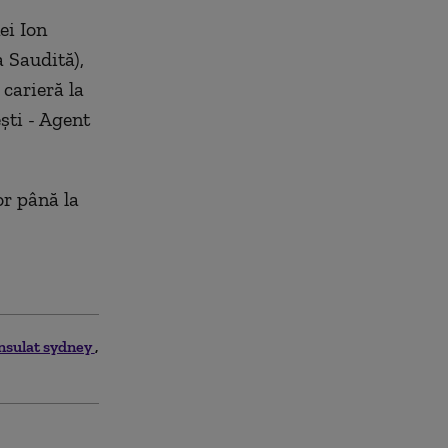
ei Ion
 Saudită),
carieră la
ști - Agent
or până la
nsulat sydney