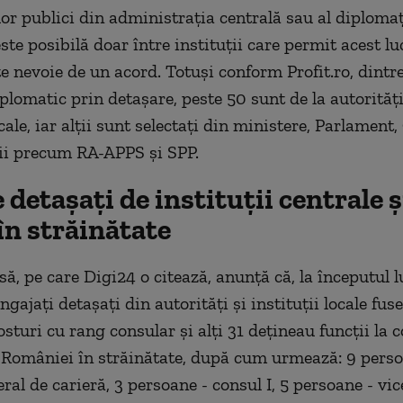
lor publici din administrația centrală sau al diplomaț
te posibilă doar între instituții care permit acest luc
te nevoie de un acord. Totuși conform Profit.ro, dintre
plomatic prin detașare, peste 50 sunt de la autorități
ocale, iar alții sunt selectați din ministere, Parlamen
ții precum RA-APPS și SPP.
 detașați de instituții centrale ș
 în străinătate
ă, pe care Digi24 o citează, anunță că, la începutul lu
gajați detașați din autorități și instituții locale fus
osturi cu rang consular și alți 31 dețineau funcții la 
 României în străinătate, după cum urmează: 9 perso
al de carieră, 3 persoane - consul I, 5 persoane - vic