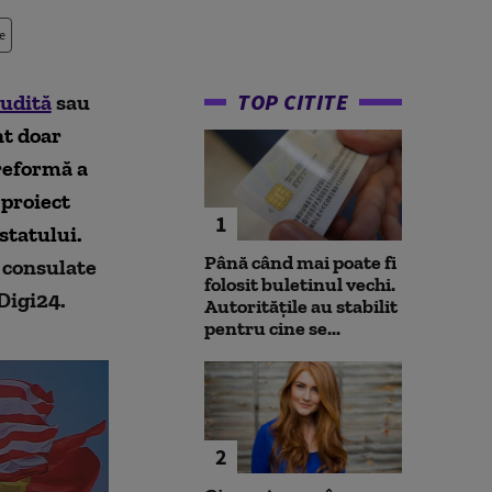
e
TOP CITITE
audită
sau
nt doar
 reformă a
 proiect
1
statului.
Până când mai poate fi
a consulate
folosit buletinul vechi.
Digi24.
Autoritățile au stabilit
pentru cine se...
2