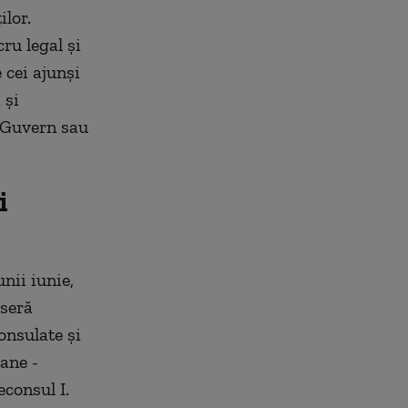
ilor.
ru legal și
 cei ajunși
 și
t, Guvern sau
i
nii iunie,
eseră
consulate și
ane -
econsul I.