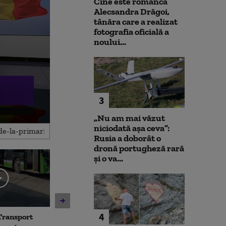
Cine este românca
Alecsandra Drăgoi,
tânăra care a realizat
fotografia oficială a
noului...
3
„Nu am mai văzut
niciodată așa ceva”:
Rusia a doborât o
dronă portugheză rară
și o va...
4
Transport
Avertisment de la Bruxelles
Noua lege a int