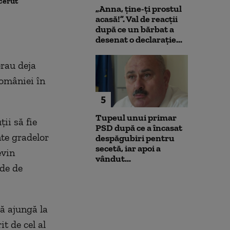
 cerut
după scandalul centralelor
deschide calea
„Anna, ţine-ţi prostul
pe cărbune: „Blocarea
parteneriatul 
acasă!”. Val de reacții
angajamentelor din PNRR
Nu poți impune
după ce un bărbat a
poate avea consecințe
fără să oferi și
desenat o declarație...
financiare”
erau deja
României în
5
Tupeul unui primar
ii să fie
PSD după ce a încasat
nte gradelor
despăgubiri pentru
secetă, iar apoi a
evin
vândut...
nde de
să ajungă la
it de cel al