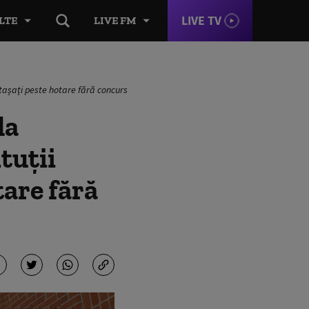
LIVE TV
LTE
LIVE FM
etașați peste hotare fără concurs
la
tuții
tare fără