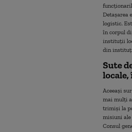
funcționari
Detașarea es
logistic. Es
în corpul di
instituții l
din institu
Sute de
locale,
Aceeași surs
mai mulți an
trimiși la p
misiuni ale
Consul gener