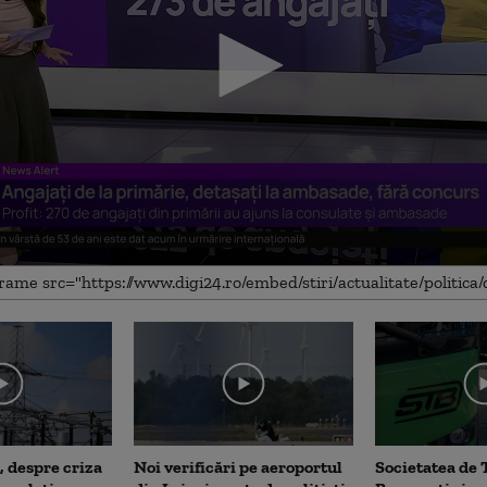
me
, despre criza
Noi verificări pe aeroportul
Societatea de 