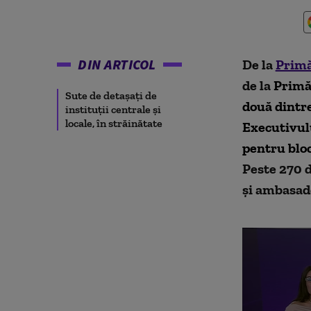
DIN ARTICOL
De la
Primă
de la
Primăr
Sute de detașați de
două dintre
instituții centrale și
locale, în străinătate
Executivulu
pentru bloc
Peste 270 d
și ambasade