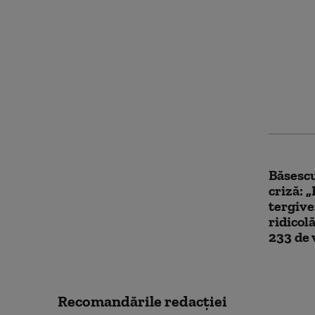
Noul pr
susține
critice
interesu
Băsescu
criză: 
tergive
ridicol
233 de 
Recomandările redacţiei