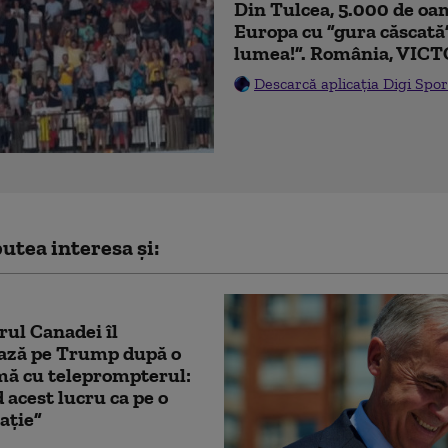
Din Tulcea, 5.000 de oam
Europa cu ”gura căscată
lumea!”. România, VICT
Descarcă aplicația Digi Spor
utea interesa și:
ul Canadei îl
ează pe Trump după o
mă cu teleprompterul:
 acest lucru ca pe o
ație”