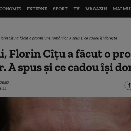
CONOMIE
EXTERNE
SPORT
TV
MAGAZIN
MAI MU
 Florin Cîțu a făcut o promisiune românilor. A spus și ce cadou își dorește
ui, Florin Cîțu a făcut o p
. A spus și ce cadou își do
 20:02
9:55