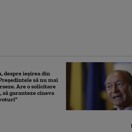
emier al Marii Britanii
 că este pregătit să-l
 pe Trump dacă este în
l țării sale
, despre ieşirea din
„Președintele să nu mai
rseze. Are o solicitare
ă, să garanteze cineva
voturi”