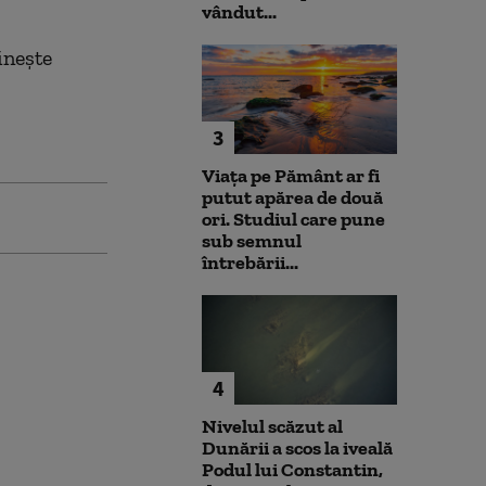
vândut...
inește
3
Viața pe Pământ ar fi
putut apărea de două
ori. Studiul care pune
sub semnul
întrebării...
4
Nivelul scăzut al
Dunării a scos la iveală
Podul lui Constantin,