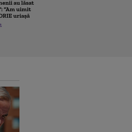
enii au lăsat
”: ”Am uimit
ORIE uriașă
t