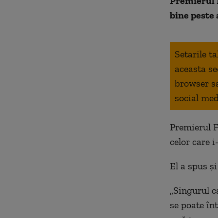
Premierul F
bine peste 
Setarile t
aceasta se
browser s
social med
Premierul F
celor care i
El a spus și
„Singurul c
se poate în