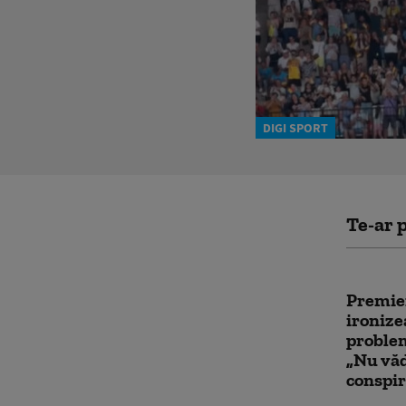
DIGI SPORT
Te-ar p
Premier
ironiz
proble
„Nu văd
conspir