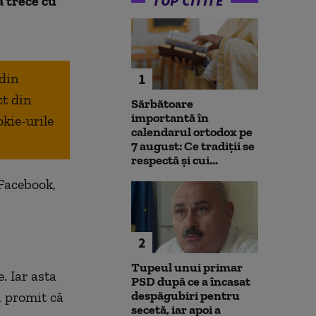
TOP CITITE
a trece cu
 din
1
ct din
Sărbătoare
importantă în
okie-urile
calendarul ortodox pe
7 august: Ce tradiții se
respectă și cui...
 Facebook,
2
Tupeul unui primar
. Iar asta
PSD după ce a încasat
despăgubiri pentru
ă promit că
secetă, iar apoi a