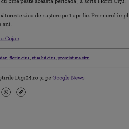
cu bine peste această perioadă”, a scris Florin Cîțu.
bătorește ziua de naștere pe 1 aprilie. Premierul împl
 ani.
iu Cojan
mier
florin citu
ziua lui citu
promisiune citu
tirile Digi24.ro și pe
Google News