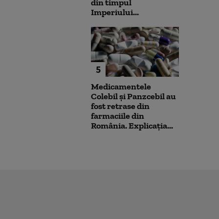
din timpul
Imperiului...
5
Medicamentele
Colebil și Panzcebil au
fost retrase din
farmaciile din
România. Explicația...