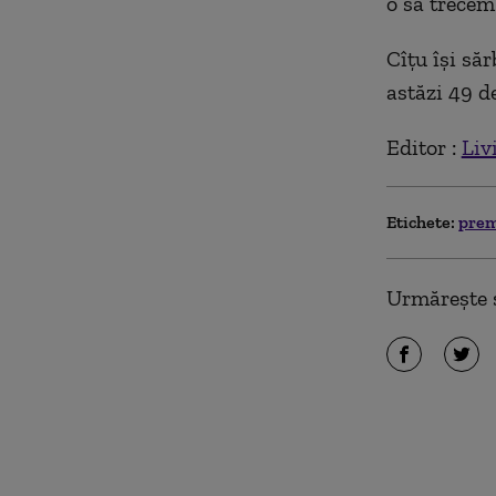
o să trecem 
Cîțu își săr
astăzi 49 de
Editor :
Liv
Etichete:
pre
Urmărește ș