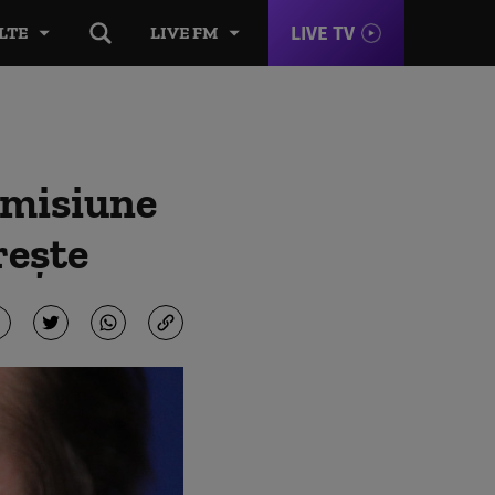
LIVE TV
LTE
LIVE FM
romisiune
rește