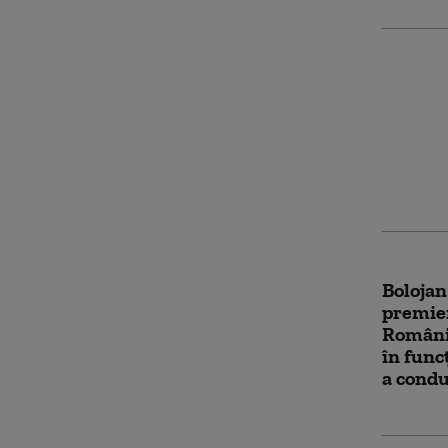
Surse:
strângă
pentru
Cine de
Parlam
Bolojan
premie
România
în func
a condu