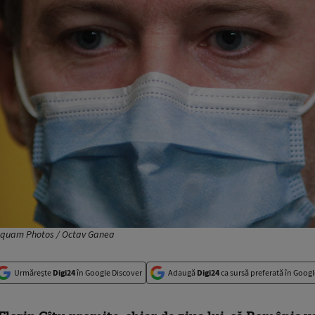
 Inquam Photos / Octav Ganea
Urmărește
Digi24
în Google Discover
Adaugă
Digi24
ca sursă preferată în Googl