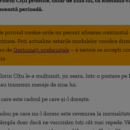
lorin Cîțu promite, chiar de ziua lui, că România v
această perioadă.
ale privind cookie-urile nu permit afisarea continutul
ctiune. Poti actualiza setarile modulelor coookie dire
au de
Gestionați preferințele
– e nevoie sa accepti co
ia
lorin Cîțu le-a mulțumit, joi seara, într-o postare pe
-au transmis mesaje de ziua lui.
 care este cadoul pe care și-l dorește.
adou pe care mi-l doresc este revenirea la normalitate
tâmpla doar dacă ne vaccinăm toți cât mai repede. V