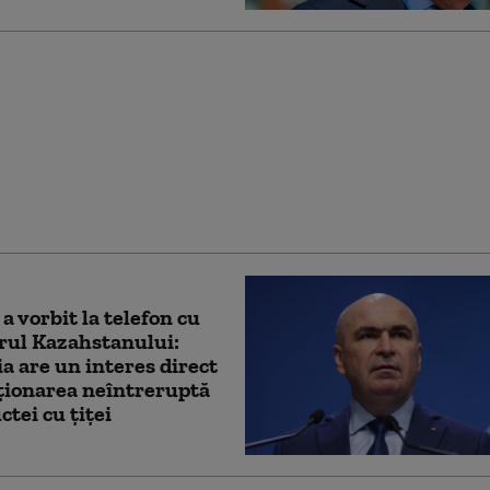
 Cum încearcă PSD să
 voturile necesare
 Guvernul Grindeanu.
cide majoritatea în
ent
 a vorbit la telefon cu
rul Kazahstanului:
 are un interes direct
ționarea neîntreruptă
ctei cu țiței