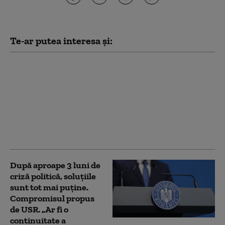
Te-ar putea interesa și:
Noua Lege a
Integrității a trecut de
votul Parlamentului.
Ceartă pe averile
partenerilor: „Cu
amantele nu sunt
relații ca între soți”
După aproape 3 luni de
criză politică, soluțiile
sunt tot mai puține.
Compromisul propus
de USR. „Ar fi o
continuitate a