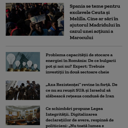
Spania se teme pentru
exclavele Ceuta și
Melilla. Cine ar sări în
ajutorul Madridului în
cazul unei acțiuni a
Marocului
Problema capacității de stocare a
energiei în România: De ce bulgarii
pot și noi nu? Expert: Trebuie
investiții în două sectoare cheie
„Axa Rezistenței” revine în forță. De
ce nu au reușit SUA și Israelul să
slăbească rețeaua condusă de Iran
Ce schimbări propune Legea
Integrității. Digitalizarea
declarațiilor de avere, respinsă de
politicieni: „Nu toată lumea e