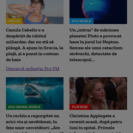
PRO FM
DIGI WORLD
Camila Cabello s-a
Un „intrus” de mărimea
despărțit de iubitul
planetei Pluto a provocat
miliardar, dar nu stă să
haos în jurul lui Neptun.
plângă. A ajuns în Grecia, la
Semne ale unui cataclism
plajă, și a pozat în costum
străvechi, detectate de
de baie
telescopul...
Descarcă aplicația Pro FM
DIGI ANIMAL WORLD
FILM NOW
Un rechin a regurgitat un
Christina Applegate a
arici viu și nevătămat, în
revenit acasă, după patru
fața unor cercetători: „Am
luni în spital. Primele