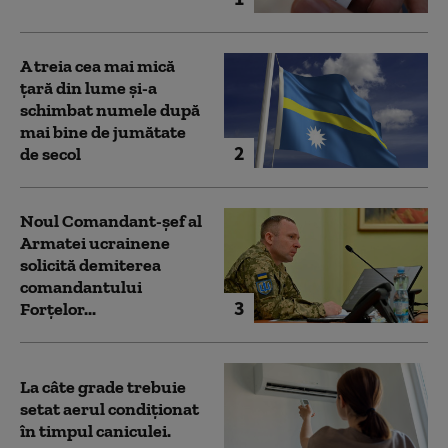
A treia cea mai mică
țară din lume și-a
schimbat numele după
mai bine de jumătate
2
de secol
Noul Comandant-șef al
Armatei ucrainene
solicită demiterea
comandantului
3
Forțelor...
La câte grade trebuie
setat aerul condiționat
în timpul caniculei.