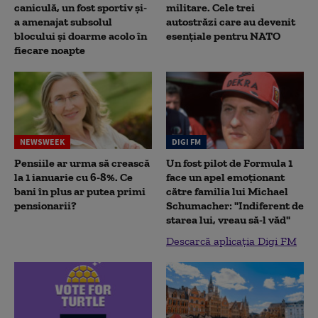
caniculă, un fost sportiv și-
militare. Cele trei
a amenajat subsolul
autostrăzi care au devenit
blocului și doarme acolo în
esențiale pentru NATO
fiecare noapte
NEWSWEEK
DIGI FM
Pensiile ar urma să crească
Un fost pilot de Formula 1
la 1 ianuarie cu 6-8%. Ce
face un apel emoționant
bani în plus ar putea primi
către familia lui Michael
pensionarii?
Schumacher: "Indiferent de
starea lui, vreau să-l văd"
Descarcă aplicația Digi FM