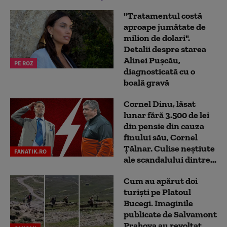
"Tratamentul costă
aproape jumătate de
milion de dolari".
Detalii despre starea
Alinei Pușcău,
PE ROZ
diagnosticată cu o
boală gravă
Cornel Dinu, lăsat
lunar fără 3.500 de lei
din pensie din cauza
finului său, Cornel
Țălnar. Culise neștiute
FANATIK.RO
ale scandalului dintre...
Cum au apărut doi
turiști pe Platoul
Bucegi. Imaginile
publicate de Salvamont
Prahova au revoltat