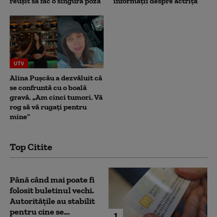
reușit să fac o singură poză”
informații despre actriță
UTV
Alina Pușcău a dezvăluit că
se confruntă cu o boală
gravă. „Am cinci tumori. Vă
rog să vă rugați pentru
mine”
Top Citite
Până când mai poate fi
folosit buletinul vechi.
Autoritățile au stabilit
pentru cine se...
1