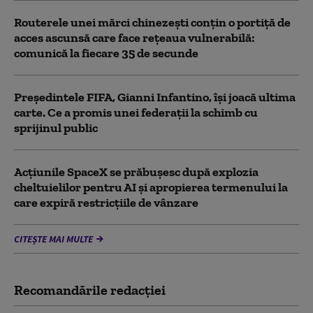
Routerele unei mărci chinezești conțin o portiță de
acces ascunsă care face rețeaua vulnerabilă:
comunică la fiecare 35 de secunde
Președintele FIFA, Gianni Infantino, îşi joacă ultima
carte. Ce a promis unei federații la schimb cu
sprijinul public
Acţiunile SpaceX se prăbuşesc după explozia
cheltuielilor pentru AI şi apropierea termenului la
care expiră restricţiile de vânzare
CITEȘTE MAI MULTE
Recomandările redacţiei