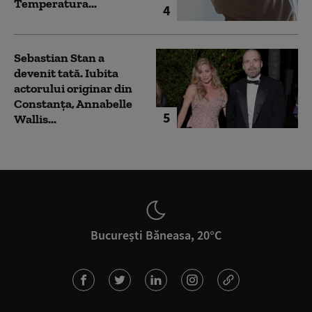
Temperatura...
4
Sebastian Stan a
devenit tată. Iubita
actorului originar din
Constanța, Annabelle
5
Wallis...
București Băneasa, 20°C