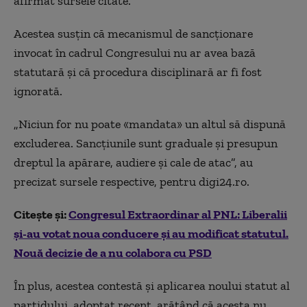
afirmat sursele citate.
Acestea susțin că mecanismul de sancționare
invocat în cadrul Congresului nu ar avea bază
statutară și că procedura disciplinară ar fi fost
ignorată.
„Niciun for nu poate «mandata» un altul să dispună
excluderea. Sancțiunile sunt graduale și presupun
dreptul la apărare, audiere și cale de atac”, au
precizat sursele respective, pentru digi24.ro.
Citește și:
Congresul Extraordinar al PNL: Liberalii
și-au votat noua conducere și au modificat statutul.
Nouă decizie de a nu colabora cu PSD
În plus, acestea contestă și aplicarea noului statut al
partidului, adoptat recent, arătând că acesta nu