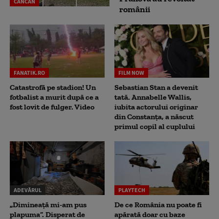
CANCAN
românii
FANATIK.RO
FILM NOW
Catastrofă pe stadion! Un
Sebastian Stan a devenit
fotbalist a murit după ce a
tată. Annabelle Wallis,
fost lovit de fulger. Video
iubita actorului originar
din Constanța, a născut
primul copil al cuplului
ADEVĂRUL
PLAYTECH
„Dimineață mi-am pus
De ce România nu poate fi
plapuma”. Disperat de
apărată doar cu baze