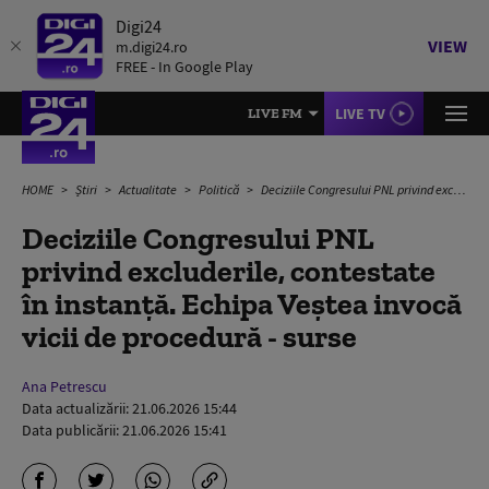
Digi24
VIEW
m.digi24.ro
FREE - In Google Play
LIVE TV
LIVE FM
HOME
Știri
Actualitate
Politică
Deciziile Congresului PNL privind excluderile, contestate în instanță. Echipa Veștea invocă vicii de procedură - surse
Deciziile Congresului PNL
privind excluderile, contestate
în instanță. Echipa Veștea invocă
vicii de procedură - surse
Ana Petrescu
Data actualizării:
21.06.2026 15:44
Data publicării:
21.06.2026 15:41