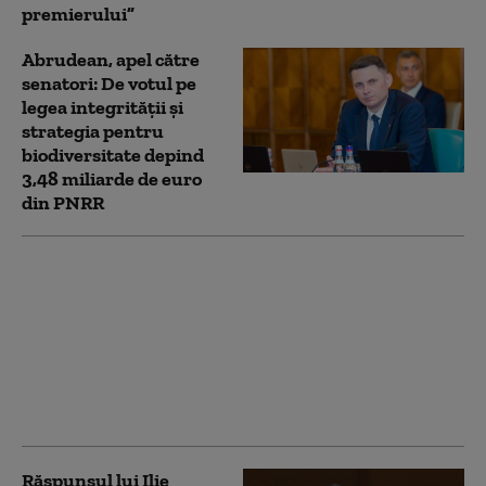
premierului”
Abrudean, apel către
senatori: De votul pe
legea integrității și
strategia pentru
biodiversitate depind
3,48 miliarde de euro
din PNRR
Legea integrității 2.0,
votată de Camera
Deputaților. PSD și
AUR și-au susținut
reciproc
amendamentele.
Reacțiile partidelor
Răspunsul lui Ilie