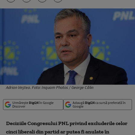
Adrian Veștea. Foto: Inquam Photos / George Călin
Urmărește
Digi24
în Google
Adaugă
Digi24
ca sursă preferată în
Discover
Google
Deciziile Congresului PNL privind excluderile celor
cinci liberali din partid ar putea fi anulate în