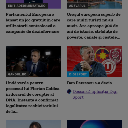
EDITIADEDIMINEATA.RO
ADEVARUL
Parlamentul European a
Orașul european superb de
lansat un joc gratuit în care
care mulți turiști nu au
utilizatorii controlează o
auzit. Are aproape 900 de
campanie de dezinformare
ani de istorie, străduțe de
poveste, canale și castele...
GANDUL.RO
DIGI SPORT
Undă verde pentru
Dan Petrescu s-a decis
procesul lui Florian Coldea
Descarcă aplicația Digi
în dosarul de corupție al
Sport
DNA. Instanța a confirmat
legalitatea rechizitoriului
de la...