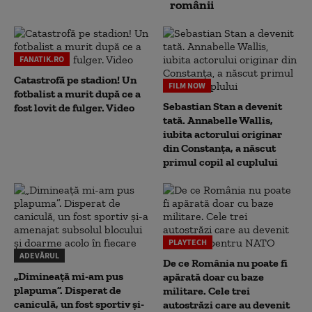
românii
FANATIK.RO
Catastrofă pe stadion! Un
FILM NOW
fotbalist a murit după ce a
Sebastian Stan a devenit
fost lovit de fulger. Video
tată. Annabelle Wallis,
iubita actorului originar
din Constanța, a născut
primul copil al cuplului
PLAYTECH
ADEVĂRUL
De ce România nu poate fi
„Dimineață mi-am pus
apărată doar cu baze
plapuma”. Disperat de
militare. Cele trei
caniculă, un fost sportiv și-
autostrăzi care au devenit