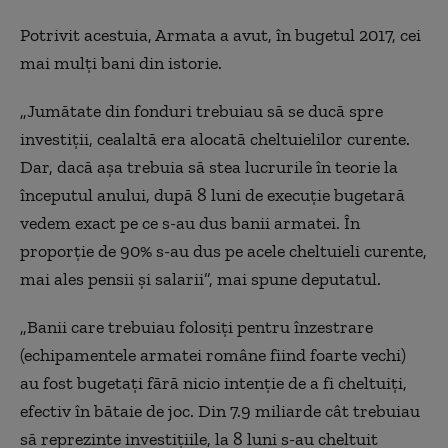
Potrivit acestuia, Armata a avut, în bugetul 2017, cei
mai mulți bani din istorie.
„Jumătate din fonduri trebuiau să se ducă spre
investiții, cealaltă era alocată cheltuielilor curente.
Dar, dacă așa trebuia să stea lucrurile în teorie la
începutul anului, după 8 luni de execuție bugetară
vedem exact pe ce s-au dus banii armatei. În
proporție de 90% s-au dus pe acele cheltuieli curente,
mai ales pensii și salarii”, mai spune deputatul.
„Banii care trebuiau folosiți pentru înzestrare
(echipamentele armatei române fiind foarte vechi)
au fost bugetați fără nicio intenție de a fi cheltuiți,
efectiv în bătaie de joc. Din 7.9 miliarde cât trebuiau
să reprezinte investițiile, la 8 luni s-au cheltuit