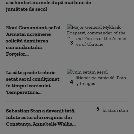
a schimbat numele după mai bine de
jumătate de secol
Noul Comandant-șef al
Armatei ucrainene
solicită demiterea
3
comandantului
Forțelor...
La câte grade trebuie
setat aerul condiționat
4
în timpul caniculei.
Temperatura...
5
Sebastian Stan a devenit tată.
Iubita actorului originar din
Constanța, Annabelle Wallis...