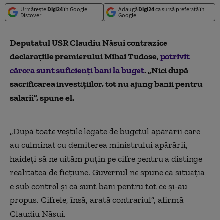
Urmărește
Digi24
în Google
Adaugă
Digi24
ca sursă preferată în
Discover
Google
Deputatul USR Claudiu Năsui contrazice
declara
țiile premierului Mihai Tudose,
potrivit
cărora sunt suficienţi bani la buget
. „Nici după
sacrificarea investițiilor, tot nu ajung banii pentru
salarii”, spune el.
„
După toate veștile legate de bugetul apărării care
au culminat cu demiterea ministrului apărării,
haideți să ne uităm puțin pe cifre pentru a distinge
realitatea de ficțiune. Guvernul ne spune că situația
e sub control și că sunt bani pentru tot ce și-au
propus. Cifrele, însă, arată contrariul”, afirmă
Claudiu Năsui.