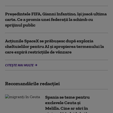
Președintele FIFA, Gianni Infantino, îşi joacă ultima
carte. Ce a promis unei federații la schimb cu
sprijinul public
Acţiunile SpaceX se prăbuşesc după explozia
cheltuielilor pentru AI şi apropierea termenului la
care expiră restricţiile de vânzare
CITEȘTE MAI MULTE
Recomandările redacţiei
Spania se teme pentru
exclavele Ceuta și
Melilla. Cine ar sări în