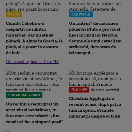
PRO FM
DIGI WORLD
Camila Cabello s-a
Un „intrus” de mărimea
despărțit de iubitul
planetei Pluto a provocat
miliardar, dar nu stă să
haos în jurul lui Neptun.
plângă. A ajuns în Grecia, la
Semne ale unui cataclism
plajă, și a pozat în costum
străvechi, detectate de
de baie
telescopul...
Descarcă aplicația Pro FM
FILM NOW
DIGI ANIMAL WORLD
Christina Applegate a
Un rechin a regurgitat un
revenit acasă, după patru
arici viu și nevătămat, în
luni în spital. Primele
fața unor cercetători: „Am
informații despre actriță
reușit să fac o singură poză”