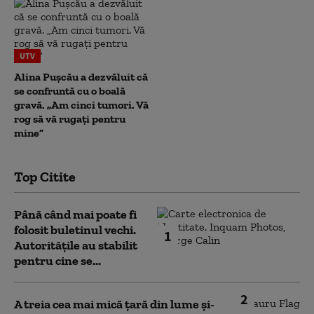
UTV
Alina Pușcău a dezvăluit că
se confruntă cu o boală
gravă. „Am cinci tumori. Vă
rog să vă rugați pentru
mine”
Top Citite
Până când mai poate fi
folosit buletinul vechi.
1
Autoritățile au stabilit
pentru cine se...
2
A treia cea mai mică țară din lume și-