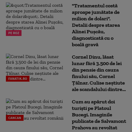
"Tratamentul costă
aproape jumătate de
milion de dolari".
Detalii despre starea
Alinei Pușcău,
PE ROZ
diagnosticată cu o
boală gravă
Cornel Dinu, lăsat
lunar fără 3.500 de lei
din pensie din cauza
finului său, Cornel
FANATIK.RO
Țălnar. Culise neștiute
ale scandalului dintre...
Cum au apărut doi
turiști pe Platoul
Bucegi. Imaginile
CANCAN
publicate de Salvamont
Prahova au revoltat