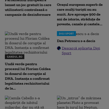
Orașul european superb de
lansat un joc gratuit în care
care mulți turiști nu au
utilizatorii controlează o
auzit. Are aproape 900 de
campanie de dezinformare
ani de istorie, străduțe de
poveste, canale și castele...
DIGI SPORT
Dan Petrescu s-a decis
Descarcă aplicația Digi
Sport
GANDUL.RO
Undă verde pentru
procesul lui Florian Coldea
în dosarul de corupție al
DNA. Instanța a confirmat
legalitatea rechizitoriului
de la...