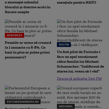
a amenajat subsolul
esențiale pentru NATO
blocului și doarme acolo în
fiecare noapte
NEWSWEEK
Pensiile ar urma să crească
DIGI FM
la 1 ianuarie cu 6-8%. Ce
Un fost pilot de Formula 1
bani în plus ar putea primi
face un apel emoționant
pensionarii?
către familia lui Michael
Schumacher: "Indiferent de
starea lui, vreau să-l văd"
Descarcă aplicația Digi FM
EDITIADEDIMINEATA.RO
ADEVARUL
Parlamentul European a