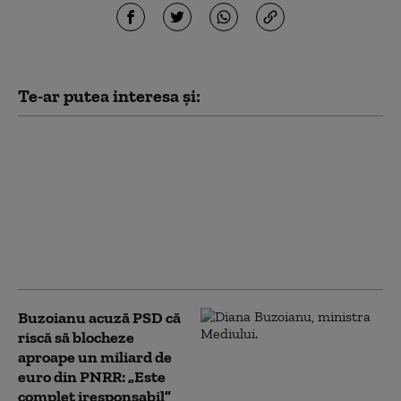
Te-ar putea interesa și:
Noua Lege a
Integrității a trecut de
votul Parlamentului.
Ceartă pe averile
partenerilor: „Cu
amantele nu sunt
relații ca între soți”
Buzoianu acuză PSD că
riscă să blocheze
aproape un miliard de
euro din PNRR: „Este
complet iresponsabil”