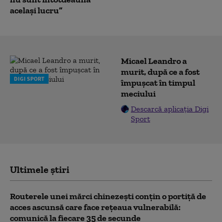
acelaşi lucru”
Micael Leandro a
murit, după ce a fost
DIGI SPORT
împușcat în timpul
meciului
Descarcă aplicația Digi
Sport
Ultimele știri
Routerele unei mărci chinezești conțin o portiță de
acces ascunsă care face rețeaua vulnerabilă:
comunică la fiecare 35 de secunde