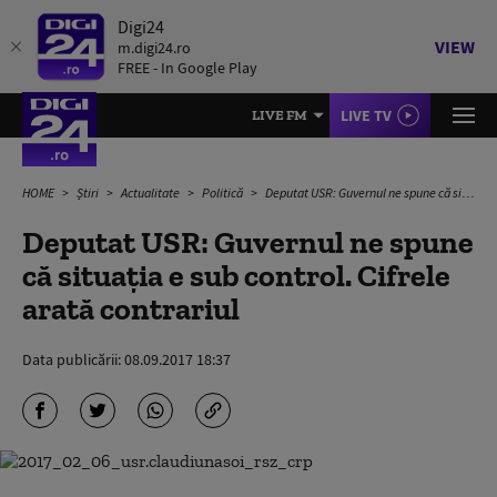
Digi24
VIEW
m.digi24.ro
FREE - In Google Play
LIVE TV
LIVE FM
HOME
Știri
Actualitate
Politică
Deputat USR: Guvernul ne spune că situația e sub control. Cifrele arată contrariul
Deputat USR: Guvernul ne spune
că situația e sub control. Cifrele
arată contrariul
Data publicării:
08.09.2017 18:37