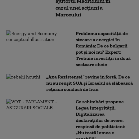
ajutorul Madridului în
cazul unei acțiuni a
Marocului
Problema capacității de
stocare a energiei în
România: De ce bulgarii
pot și noi nu? Expert:
Trebuie investiții în două
sectoare cheie
„Axa Rezistenței” revine în forță. De ce
nu au reușit SUA și Israelul să slăbească
rețeaua condusă de Iran
Ce schimbări propune
Legea Integrității.
Digitalizarea
declarațiilor de avere,
respinsă de politicieni:
„Nu toată lumea e
capabilă”