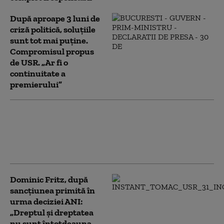
După aproape 3 luni de
criză politică, soluțiile
sunt tot mai puține.
Compromisul propus
de USR. „Ar fi o
continuitate a
premierului”
PSD cere anchetă penală împotriva
reprezentanților USR după „amenda
modică” primită de Fritz: „A devenit
partidul condamnaților”
Dominic Fritz, după
sancțiunea primită în
urma deciziei ANI:
„Dreptul şi dreptatea
nu sunt întotdeauna