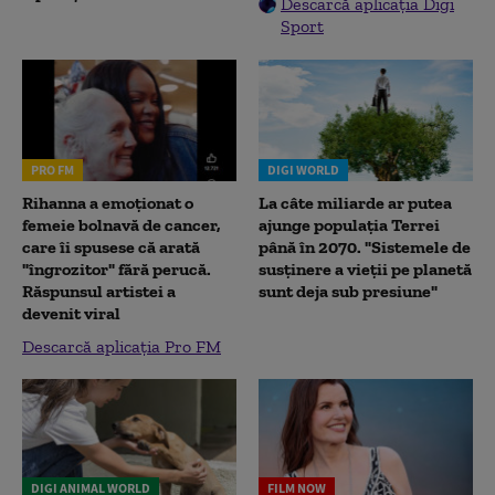
Descarcă aplicația Digi
Sport
PRO FM
DIGI WORLD
Rihanna a emoționat o
La câte miliarde ar putea
femeie bolnavă de cancer,
ajunge populația Terrei
care îi spusese că arată
până în 2070. "Sistemele de
"îngrozitor" fără perucă.
susținere a vieții pe planetă
Răspunsul artistei a
sunt deja sub presiune"
devenit viral
Descarcă aplicația Pro FM
DIGI ANIMAL WORLD
FILM NOW