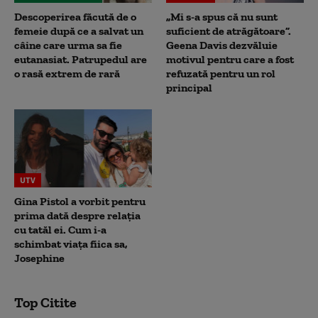
Descoperirea făcută de o
„Mi s-a spus că nu sunt
femeie după ce a salvat un
suficient de atrăgătoare”.
câine care urma sa fie
Geena Davis dezvăluie
eutanasiat. Patrupedul are
motivul pentru care a fost
o rasă extrem de rară
refuzată pentru un rol
principal
UTV
Gina Pistol a vorbit pentru
prima dată despre relația
cu tatăl ei. Cum i-a
schimbat viața fiica sa,
Josephine
Top Citite