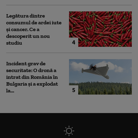
Legătura dintre
consumul de ardei iute
și cancer. Ce a
descoperit un nou
4
studiu
Incident grav de
securitate: O dronă a
intrat din România în
Bulgaria şi a explodat
5
la...