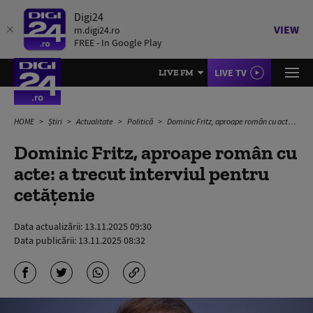
Digi24
VIEW
m.digi24.ro
FREE - In Google Play
LIVE TV
LIVE FM
HOME
Știri
Actualitate
Politică
Dominic Fritz, aproape român cu acte: a trecut interviul pentru cetățenie
Dominic Fritz, aproape român cu
acte: a trecut interviul pentru
cetățenie
Data actualizării:
13.11.2025 09:30
Data publicării:
13.11.2025 08:32