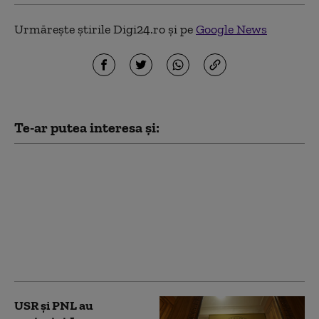
Urmărește știrile Digi24.ro și pe
Google News
Te-ar putea interesa și:
PSD acuză PNL şi USR
că au blocat 771
milioane euro pentru
a-l proteja pe Dominic
Fritz, după contestarea
Legii Integrității la
CCR
USR și PNL au