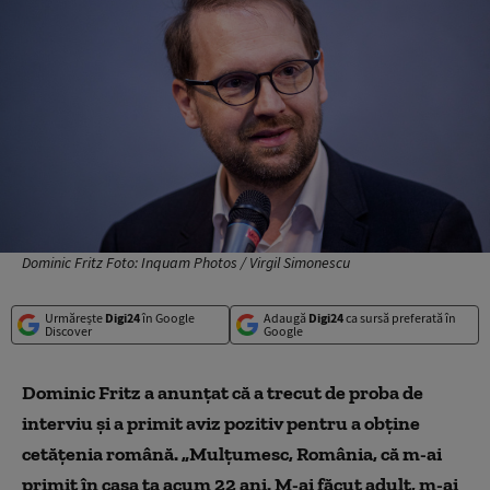
Dominic Fritz Foto: Inquam Photos / Virgil Simonescu
Urmărește
Digi24
în Google
Adaugă
Digi24
ca sursă preferată în
Discover
Google
Dominic Fritz a anunțat că a trecut de proba de
interviu și a primit aviz pozitiv pentru a obține
cetățenia română. „Mulțumesc, România, că m-ai
primit în casa ta acum 22 ani. M-ai făcut adult, m-ai