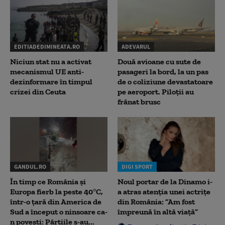
EDITIADEDIMINEATA.RO
ADEVARUL
Niciun stat nu a activat
Două avioane cu sute de
mecanismul UE anti-
pasageri la bord, la un pas
dezinformare în timpul
de o coliziune devastatoare
crizei din Ceuta
pe aeroport. Piloții au
frânat brusc
GANDUL.RO
DIGI SPORT
În timp ce România și
Noul portar de la Dinamo i-
Europa fierb la peste 40°C,
a atras atenția unei actrițe
într-o țară din America de
din România: ”Am fost
Sud a început o ninsoare ca-
împreună în altă viață”
n povești: Pârtiile s-au...