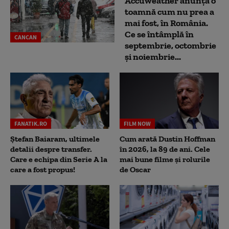
Accuweather anunță o
toamnă cum nu prea a
mai fost, în România.
Ce se întâmplă în
CANCAN
septembrie, octombrie
și noiembrie...
FANATIK.RO
FILM NOW
Ștefan Baiaram, ultimele
Cum arată Dustin Hoffman
detalii despre transfer.
în 2026, la 89 de ani. Cele
Care e echipa din Serie A la
mai bune filme și rolurile
care a fost propus!
de Oscar