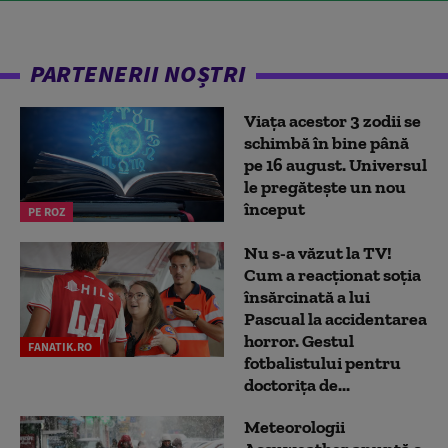
PARTENERII NOȘTRI
Viața acestor 3 zodii se
schimbă în bine până
pe 16 august. Universul
le pregătește un nou
început
PE ROZ
Nu s-a văzut la TV!
Cum a reacţionat soţia
însărcinată a lui
Pascual la accidentarea
horror. Gestul
FANATIK.RO
fotbalistului pentru
doctoriţa de...
Meteorologii