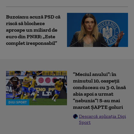
Buzoianu acuză PSD că
riscă să blocheze
aproape un miliard de
euro din PNRR: „Este
complet iresponsabil”
”Meciul anului”: în
minutul 10, oaspeții
conduceau cu 3-0, însă
abia apoi a urmat
”nebunia”! S-au mai
DIGI SPORT
marcat ȘAPTE goluri
Descarcă aplicația Digi
Sport