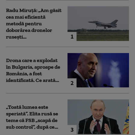
Radu Miruță: „Am găsit
cea mai eficientă
metodă pentru
doborârea dronelor
1
rusești...
Drona care a explodat
în Bulgaria, aproape de
România, a fost
identificată. Ce arată...
2
„Toată lumea este
speriată”. Elita rusă se
teme că FSB „scapă de
sub control”, după ce...
3