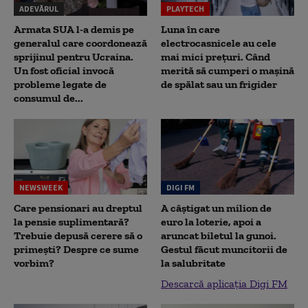
ADEVĂRUL
PLAYTECH
Armata SUA l-a demis pe
Luna în care
generalul care coordonează
electrocasnicele au cele
sprijinul pentru Ucraina.
mai mici prețuri. Când
Un fost oficial invocă
merită să cumperi o mașină
probleme legate de
de spălat sau un frigider
consumul de...
NEWSWEEK
DIGI FM
Care pensionari au dreptul
A câștigat un milion de
la pensie suplimentară?
euro la loterie, apoi a
Trebuie depusă cerere să o
aruncat biletul la gunoi.
primești? Despre ce sume
Gestul făcut muncitorii de
vorbim?
la salubritate
Descarcă aplicația Digi FM