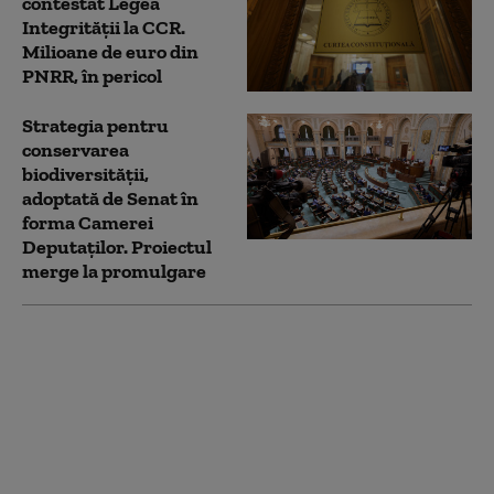
contestat Legea
Integrității la CCR.
Milioane de euro din
PNRR, în pericol
Strategia pentru
conservarea
biodiversității,
adoptată de Senat în
forma Camerei
Deputaților. Proiectul
merge la promulgare
Noua Lege a
Integrității a trecut de
votul Parlamentului.
Ceartă pe averile
partenerilor: „Cu
amantele nu sunt
relații ca între soți”