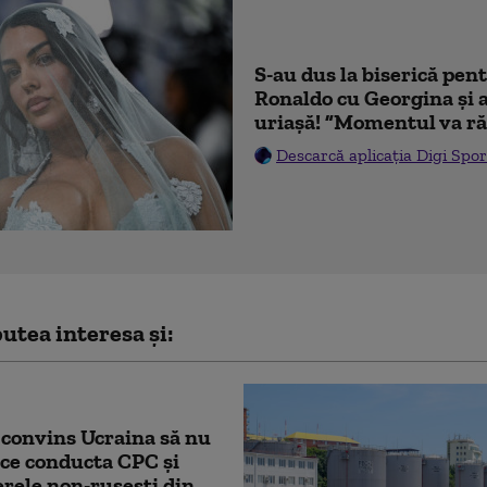
S-au dus la biserică pen
Ronaldo cu Georgina și 
uriașă! ”Momentul va ră
Descarcă aplicația Digi Spor
utea interesa și:
convins Ucraina să nu
ce conducta CPC şi
erele non-ruseşti din