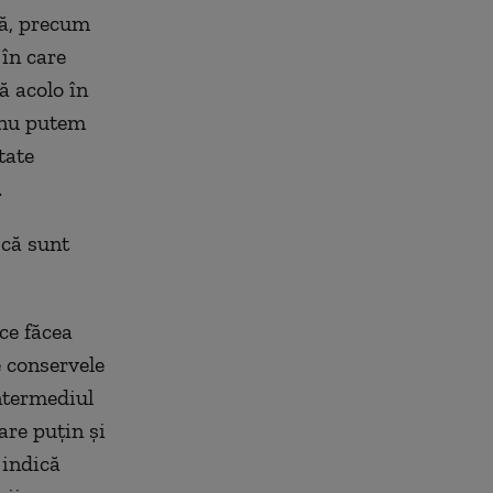
să, precum
 în care
ă acolo în
e nu putem
tate
.
 că sunt
ce făcea
re conservele
ntermediul
are puţin şi
 indică