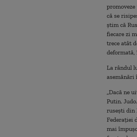
promoveze t
că se risipe
ştim că Rusi
fiecare zi 
trece atât 
deformată, 
La rândul l
asemănări î
„Dacă ne ui
Putin. Judo.
ruseşti din
Federaţiei d
mai împuşcă 