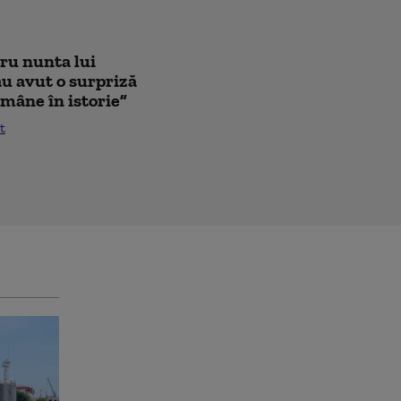
tru nunta lui
au avut o surpriză
mâne în istorie”
t