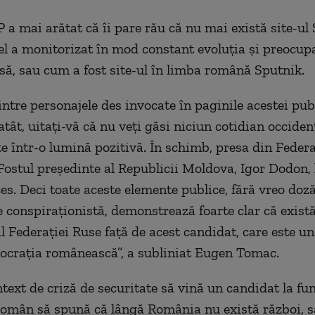
 a mai arătat că îi pare rău că nu mai există site-ul 
el a monitorizat în mod constant evoluţia şi preocup
să, sau cum a fost site-ul în limba română Sputnik.
intre personajele des invocate în paginile acestei pub
tât, uitaţi-vă că nu veţi găsi niciun cotidian occiden
te într-o lumină pozitivă. În schimb, presa din Federa
Fostul preşedinte al Republicii Moldova, Igor Dodon, l
es. Deci toate aceste elemente publice, fără vreo doz
e conspiraţionistă, demonstrează foarte clar că exist
l Federaţiei Ruse faţă de acest candidat, care este un 
craţia românească”, a subliniat Eugen Tomac.
text de criză de securitate să vină un candidat la fun
 român să spună că lângă România nu există război, s