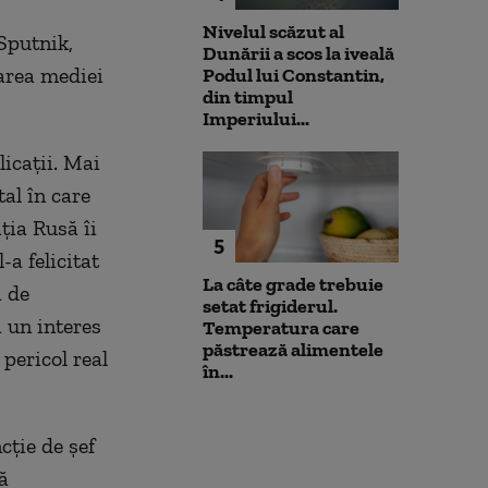
Nivelul scăzut al
Sputnik,
Dunării a scos la iveală
area mediei
Podul lui Constantin,
din timpul
Imperiului...
licaţii. Mai
tal în care
ţia Rusă îi
5
-a felicitat
La câte grade trebuie
ă de
setat frigiderul.
ă un interes
Temperatura care
păstrează alimentele
pericol real
în...
cţie de şef
ă