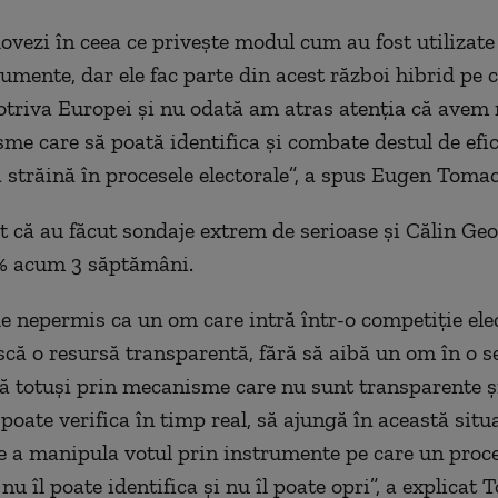
vezi în ceea ce priveşte modul cum au fost utilizate
umente, dar ele fac parte din acest război hibrid pe c
triva Europei şi nu odată am atras atenţia că avem 
me care să poată identifica şi combate destul de efic
ă străină în procesele electorale”, a spus Eugen Tomac
at că au făcut sondaje extrem de serioase şi Călin Ge
5% acum 3 săptămâni.
de nepermis ca un om care intră într-o competiţie elec
scă o resursă transparentă, fără să aibă un om în o se
ă totuşi prin mecanisme care nu sunt transparente ş
 poate verifica în timp real, să ajungă în această situ
de a manipula votul prin instrumente pe care un proc
u îl poate identifica şi nu îl poate opri”, a explicat 