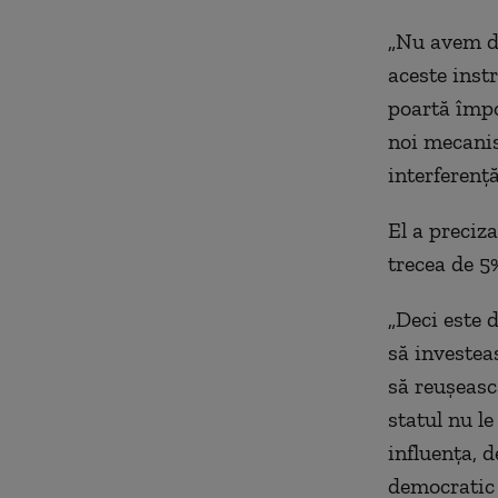
„Nu avem do
aceste instr
poartă împo
noi mecanis
interferenţ
El a preciz
trecea de 
„Deci este 
să investea
să reuşeasc
statul nu le
influenţa, 
democratic n