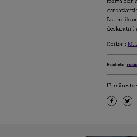
foarte clar
euroatlantic
Lucrurile a
declaraţii”
Editor :
M.I
Etichete:
rusi
Urmărește ș