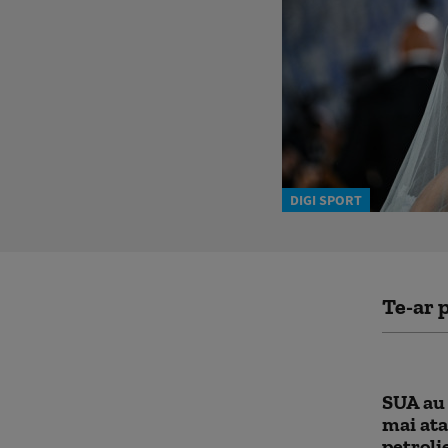
DIGI SPORT
Te-ar p
SUA au 
mai ata
petroli