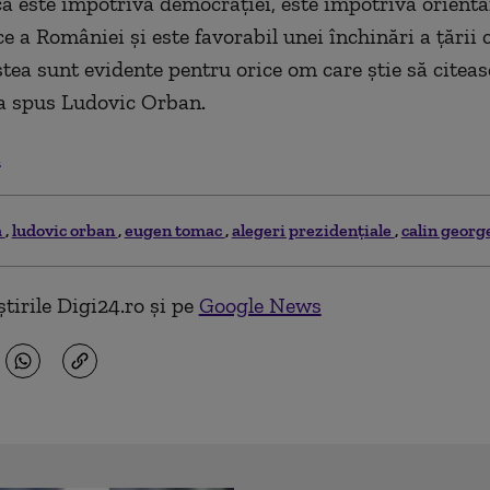
 că este împotriva democraţiei, este împotriva orientă
e a României şi este favorabil unei închinări a ţării c
stea sunt evidente pentru orice om care ştie să citeas
, a spus Ludovic Orban.
.
a
ludovic orban
eugen tomac
alegeri prezidențiale
calin georg
tirile Digi24.ro și pe
Google News