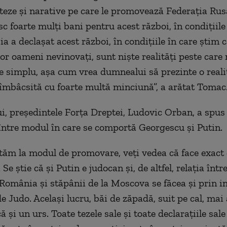
eze şi narative pe care le promovează Federaţia Ru
sc foarte mulţi bani pentru acest război, în condiţiile
a a declaşat acest război, în condiţiile în care ştim c
mor oameni nevinovaţi, sunt nişte realităţi peste car
de simplu, aşa cum vrea dumnealui să prezinte o reali
îmbâcsită cu foarte multă minciună”, a arătat Tomac
ui, preşedintele Forţa Dreptei, Ludovic Orban, a spus
ntre modul în care se comportă Georgescu şi Putin.
tăm la modul de promovare, veţi vedea că face exact 
 Se ştie că şi Putin e judocan şi, de altfel, relaţia înt
 România şi stăpânii de la Moscova se făcea şi prin i
e Judo. Acelaşi lucru, băi de zăpadă, suit pe cal, mai 
şi un urs. Toate tezele sale şi toate declaraţiile sale