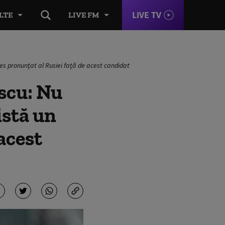
LIVE TV
LTE
LIVE FM
s pronunţat al Rusiei faţă de acest candidat
scu: Nu
istă un
acest