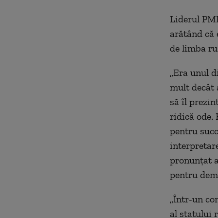
Liderul PMP
arătând că 
de limba ru
„Era unul d
mult decât a
să îl prezin
ridică ode. 
pentru succ
interpretar
pronunţat a
pentru demo
„Într-un con
al statului