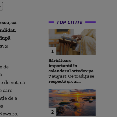
e
TOP CITITE
scu, că
ndidat,
 după
um 3
1
Sărbătoare
importantă în
e de
calendarul ortodox pe
ă
7 august: Ce tradiții se
respectă și cui...
e de vot, să
e care
aţie de a
es
2
 News.ro.