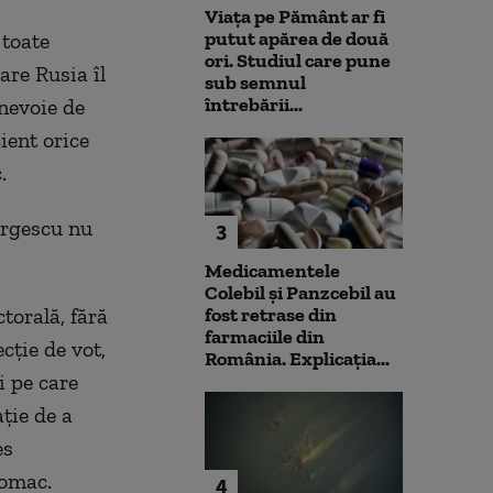
Viața pe Pământ ar fi
putut apărea de două
 toate
ori. Studiul care pune
are Rusia îl
sub semnul
întrebării...
nevoie de
ient orice
.
orgescu nu
3
Medicamentele
Colebil și Panzcebil au
torală, fără
fost retrase din
farmaciile din
cţie de vot,
România. Explicația...
i pe care
aţie de a
es
Tomac.
4