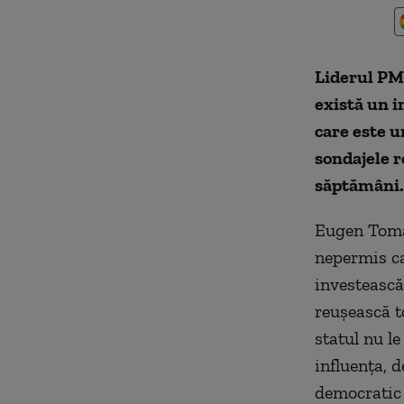
Liderul PM
există un i
care este u
sondajele r
săptămâni.
Eugen Tomac
nepermis ca
investească
reuşească t
statul nu le
influenţa, 
democratic 