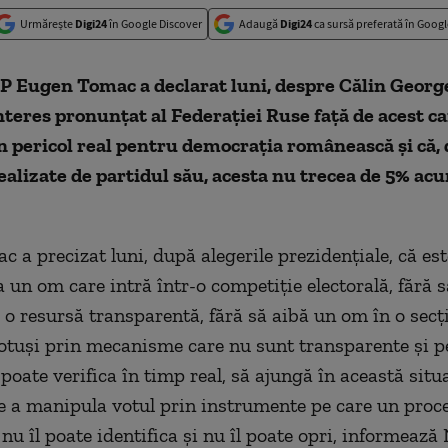
Urmărește
Digi24
în Google Discover
Adaugă
Digi24
ca sursă preferată în Googl
P Eugen Tomac a declarat luni, despre Călin George
nteres pronunţat al Federaţiei Ruse faţă de acest ca
n pericol real pentru democraţia românească şi că,
ealizate de partidul său, acesta nu trecea de 5% ac
 a precizat luni, după alegerile prezidențiale, că est
 un om care intră într-o competiţie electorală, fără s
 o resursă transparentă, fără să aibă un om în o secţi
otuşi prin mecanisme care nu sunt transparente şi p
 poate verifica în timp real, să ajungă în această situ
de a manipula votul prin instrumente pe care un proc
nu îl poate identifica şi nu îl poate opri, informează