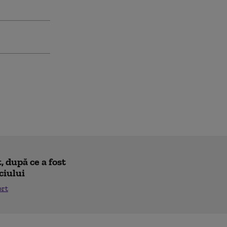
 după ce a fost
ciului
ort