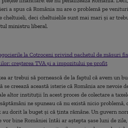
 piețele financiare: ele nu penalizează România. Deci
eri a spus că România nu are o problemă pe venituri
cheltuieli, deci cheltuielile sunt mai mari și ar treb
tul ministru liberal.
gocierile la Cotroceni privind pachetul de măsuri fis
iilor: creșterea TVA și a impozitului pe profit
tea ar trebui să pornească de la faptul că avem un bu
să se creează această isterie că România are nevoie de
ale altor instituții în acest proces de colectare a taxe
ăptămâni ne spuneau că nu există nicio problemă, 
t au dorit la buget și că ținta rămâne. Un guvern nor
 vor bine României întâi ar aștepta șase luni de zile