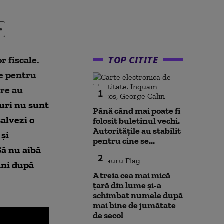
e
TOP CITITE
r fiscale.
te pentru
are au
1
ruri nu sunt
Până când mai poate fi
alvezi o
folosit buletinul vechi.
Autoritățile au stabilit
 și
pentru cine se...
Să nu aibă
2
âni după
A treia cea mai mică
țară din lume și-a
schimbat numele după
mai bine de jumătate
de secol