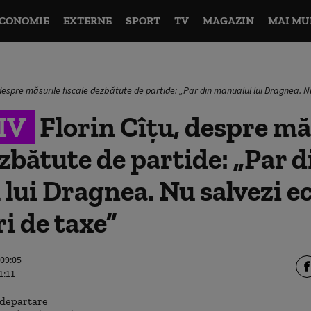
CONOMIE
EXTERNE
SPORT
TV
MAGAZIN
MAI MU
 despre măsurile fiscale dezbătute de partide: „Par din manualul lui Dragnea. N
IV
Florin Cîțu, despre mă
ezbătute de partide: „Par d
lui Dragnea. Nu salvezi 
ri de taxe”
 09:05
1:11