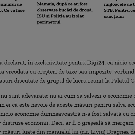
Mamaia, după ce au fost
sumului de
mijloacele de 
observate bucăți de dronă.
c. Ce va face
STB. Pentru ce
ISU și Poliția au izolat
sancțiuni
perimetrul
 a declarat, în exclusivitate pentru Digi24, că nicio 
ată vreodată cu creșteri de taxe sau impozite, vorbin
ăsuri discutate de grupul de lucru reunit la Palatul C
 nu sunt adevărate: nu ai cum să salvezi o economie c
un ei că este nevoie de aceste măsuri pentru salva e
 nicio economie dumneavoastră n-a fost salvată cu cr
r distruse economii. Deci, ar fi o greșeală să mergem 
Par măsuri luate din manualul lui (n.r. Liviu) Dragnea 