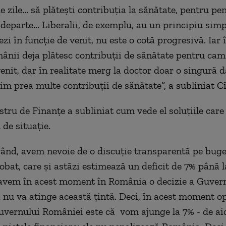
e zile... să plătești contribuția la sănătate, pentru pe
departe... Liberalii, de exemplu, au un principiu simp
ezi în funcție de venit, nu este o cotă progresivă. Iar 
ânii deja plătesc contribuții de sănătate pentru cam
enit, dar în realitate merg la doctor doar o singură d
im prea multe contribuții de sănătate
”, a subliniat C
stru de Finanțe a subliniat cum vede el soluțiile car
l de situație.
rând, avem nevoie de o discuție transparentă pe buge
obat, care și astăzi estimează un deficit de 7% până la
avem în acest moment în România o decizie a Guvern
 nu va atinge această țintă. Deci, în acest moment o
Guvernului României este că vom ajunge la 7% - de ai