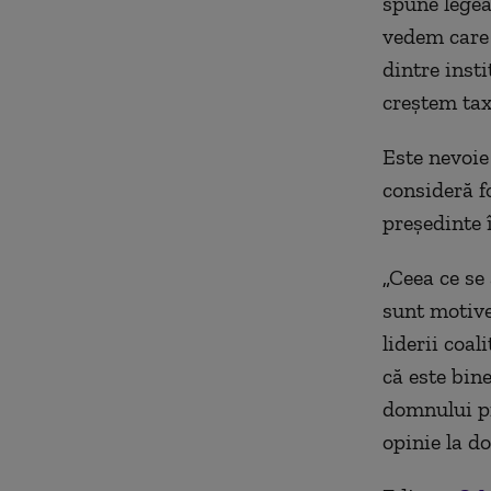
spune legea,
vedem care s
dintre inst
creștem ta
Este nevoie 
consideră f
președinte î
„
Ceea ce se 
sunt motive
liderii coal
că este bine
domnului pr
opinie la d