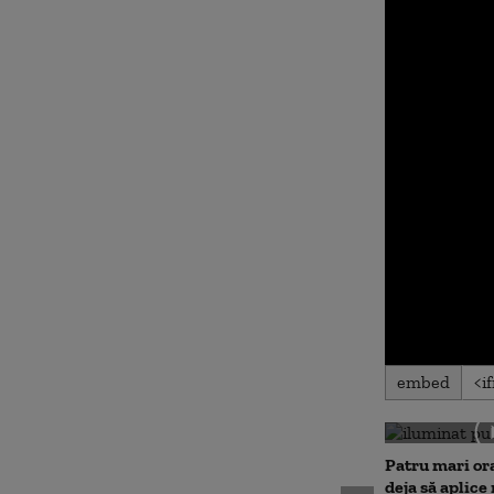
0
embed
seconds
of
0
seconds
Volu
90%
Patru mari or
deja să aplice