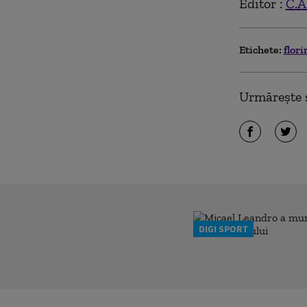
Editor :
C.A
Etichete:
flori
Urmărește ș
DIGI SPORT