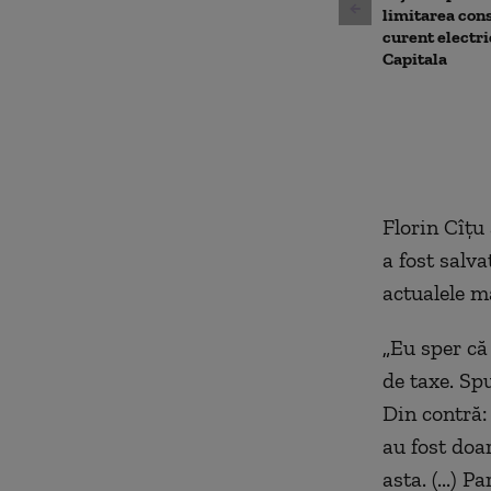
limitarea con
curent electri
Capitala
Florin Cîțu
a fost salv
actualele m
„
Eu sper că
de taxe. Sp
Din contră:
au fost doa
asta. (...) 