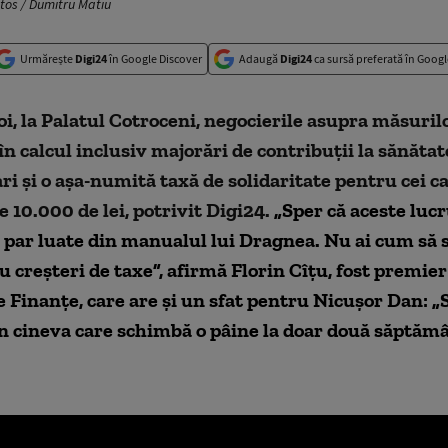
otos / Dumitru Matiu
Urmărește
Digi24
în Google Discover
Adaugă
Digi24
ca sursă preferată în Googl
oi, la Palatul Cotroceni, negocierile asupra măsurilo
în calcul inclusiv majorări de contribuții la sănăta
ri și o așa-numită taxă de solidaritate pentru cei c
te 10.000 de lei, potrivit Digi24.
„Sper că aceste luc
 par luate din manualul lui Dragnea. Nu ai cum să s
 creșteri de taxe
”, afirmă Florin Cîțu, fost premier
 Finanțe, care are și un sfat pentru Nicușor Dan: „
în cineva care schimbă o pâine la doar două săptăm