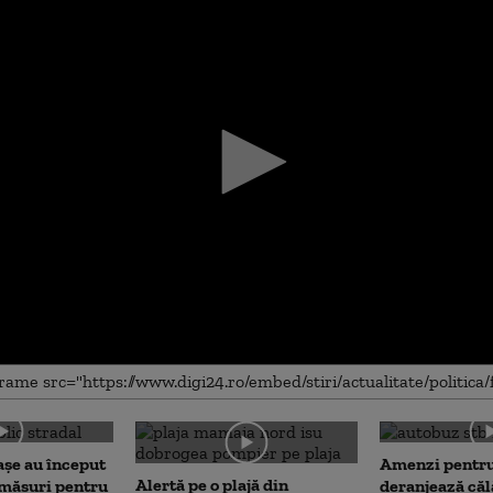
me
așe au început
Amenzi pentru
Alertă pe o plajă din
 măsuri pentru
deranjează călă