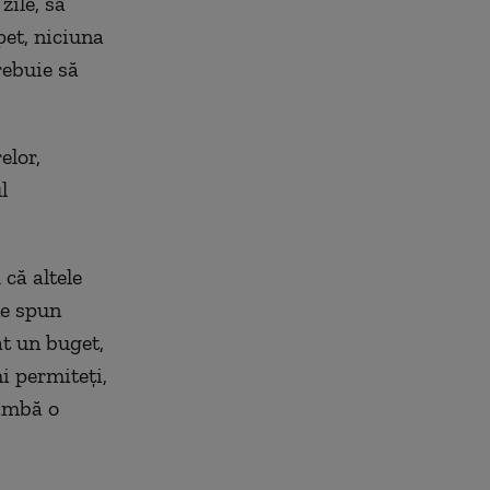
zile, să
pet, niciuna
rebuie să
elor,
l
 că altele
ne spun
at un buget,
mi permiteți,
himbă o