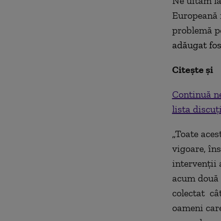
Ne uităm la
Europeană i
problemă pe 
adăugat fos
Citește și
Continuă ne
lista discuț
„
Toate aces
vigoare, în
intervenții 
acum două s
colectat câ
oameni care