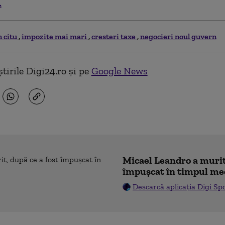
.
n citu
impozite mai mari
cresteri taxe
negocieri noul guvern
tirile Digi24.ro și pe
Google News
Micael Leandro a murit,
împușcat în timpul me
Descarcă aplicația Digi Sp