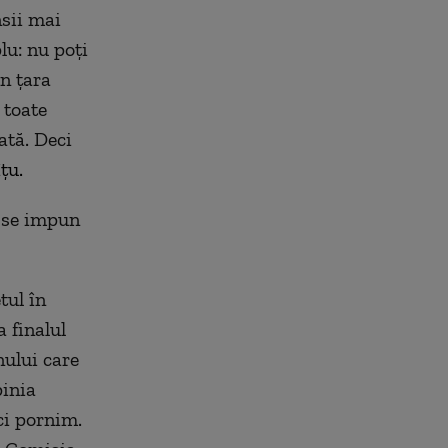
nsii mai
lu: nu poți
în țara
 toate
ată. Deci
îțu.
e se impun
tul în
 finalul
ului care
pinia
ci pornim.