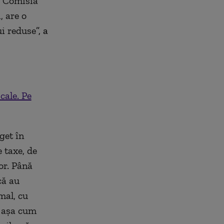
, Comisia
, are o
ui reduse
”, a
cale. Pe
get în
 taxe, de
lor. Până
că au
mal, cu
, așa cum