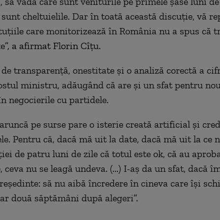
 să vadă care sunt veniturile pe primele șase luni de 
unt cheltuielile. Dar în toată această discuție, vă re
ituțiile care monitorizează în România nu a spus că t
xe
”, a afirmat Florin Cîțu.
de transparență, onestitate și o analiză corectă a cifr
ostul ministru, adăugând că are și un sfat pentru nou
n negocierile cu partidele.
aruncă pe surse pare o isterie creată artificial și cred
le. Pentru că, dacă mă uit la date, dacă mă uit la ce 
iției de patru luni de zile că totul este ok, că au aprob
, ceva nu se leagă undeva. (...) I-aș da un sfat, dacă î
eședinte: să nu aibă încredere în cineva care își sc
oar două săptămâni după alegeri
”.