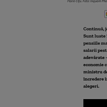
Florin Cîțu. Foto: Inquam Ph
Continuă, j
Sunt luate 
pensiile ma
salarii pes
adevărate -
economie cu
ministru de
încredere 
alegeri.