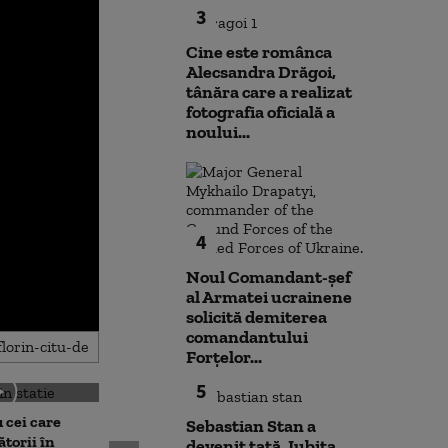
3
Cine este românca
Alecsandra Drăgoi,
tânăra care a realizat
fotografia oficială a
noului...
4
Noul Comandant-șef
al Armatei ucrainene
solicită demiterea
comandantului
Forțelor...
5
 cei care
Sebastian Stan a
torii în
devenit tată. Iubita