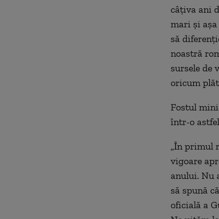
câțiva ani d
mari și așa 
să diferenți
noastră rom
sursele de v
oricum plăt
Fostul mini
într-o astfe
„Î
n primul 
vigoare apr
anului. Nu 
să spună că
oficială a 