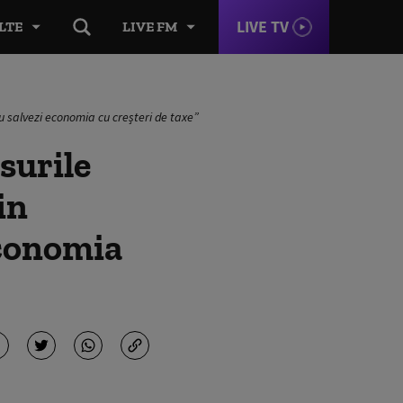
LIVE TV
LTE
LIVE FM
u salvezi economia cu creșteri de taxe”
surile
in
economia