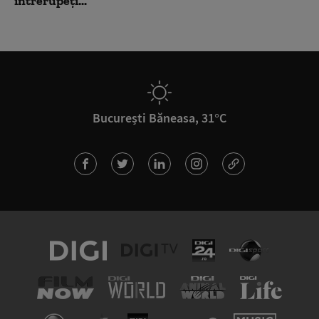
întrerupeți...
București Băneasa, 31°C