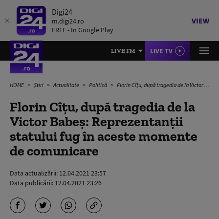
Digi24
VIEW
m.digi24.ro
FREE - In Google Play
LIVE TV
LIVE FM
HOME
Știri
Actualitate
Politică
Florin Cîțu, după tragedia de la Victor Babeș: Reprezentanții statului fug în aceste momente de comunicare
Florin Cîțu, după tragedia de la
Victor Babeș: Reprezentanții
statului fug în aceste momente
de comunicare
Data actualizării:
12.04.2021 23:57
Data publicării:
12.04.2021 23:26