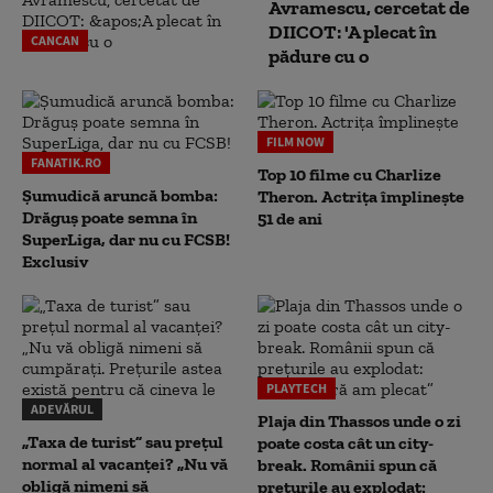
Avramescu, cercetat de
DIICOT: 'A plecat în
CANCAN
pădure cu o
FILM NOW
FANATIK.RO
Top 10 filme cu Charlize
Șumudică aruncă bomba:
Theron. Actrița împlinește
Drăguș poate semna în
51 de ani
SuperLiga, dar nu cu FCSB!
Exclusiv
PLAYTECH
ADEVĂRUL
Plaja din Thassos unde o zi
„Taxa de turist” sau prețul
poate costa cât un city-
normal al vacanței? „Nu vă
break. Românii spun că
obligă nimeni să
prețurile au explodat: