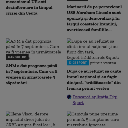
mecanismul UE anti-
Marinarii de pe portavionul
dezinformare în timpul
USS Abraham Lincoln sunt
crizei din Ceuta
epuizați și demoralizați în
largul coastelor Iranului,
avertizează familiile...
GANDUL.RO
DIGI SPORT
ANM a dat prognoza până
După ce au refuzat să cânte
în 7 septembrie. Cum va fi
imnul naţional şi au fugit
vremea în următoarele 4
din ţară, "trădătoarele" din
săptămâni
Iran au primit vestea
Descarcă aplicația Digi
Sport