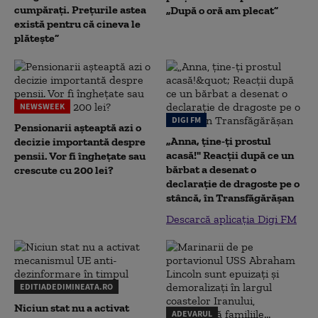
cumpărați. Prețurile astea
„După o oră am plecat”
există pentru că cineva le
plătește”
NEWSWEEK
DIGI FM
Pensionarii așteaptă azi o
„Anna, ţine-ţi prostul
decizie importantă despre
acasă!" Reacţii după ce un
pensii. Vor fi înghețate sau
bărbat a desenat o
crescute cu 200 lei?
declaraţie de dragoste pe o
stâncă, în Transfăgărăşan
Descarcă aplicația Digi FM
EDITIADEDIMINEATA.RO
Niciun stat nu a activat
ADEVARUL