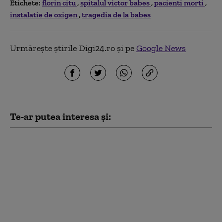
Etichete:
florin citu
spitalul victor babes
pacienti morti
instalatie de oxigen
tragedia de la babes
Urmărește știrile Digi24.ro și pe
Google News
Te-ar putea interesa și:
Cîțu și Voiculescu se
contrazic pe achiziția
vaccinurilor anti-
COVID: „Au crezut că
vor fi eroi, supermanii
care au biruit
pandemia”