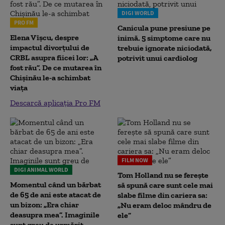
DIGI WORLD
PRO FM
Canicula pune presiune pe
Elena Vîșcu, despre
inimă. 5 simptome care nu
impactul divorțului de
trebuie ignorate niciodată,
CRBL asupra fiicei lor: „A
potrivit unui cardiolog
fost rău”. De ce mutarea în
Chișinău le-a schimbat
viața
Descarcă aplicația Pro FM
FILM NOW
DIGI ANIMAL WORLD
Tom Holland nu se ferește
Momentul când un bărbat
să spună care sunt cele mai
de 65 de ani este atacat de
slabe filme din cariera sa:
un bizon: „Era chiar
„Nu eram deloc mândru de
deasupra mea”. Imaginile
ele”
sunt greu de urmărit