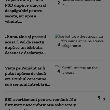
2
PSD după ce a încasat
despăgubiri pentru
secetă, iar apoi a
vândut...
„Anna, ţine-ţi prostul
acasă!”. Val de reacții
3
după ce un bărbat a
desenat o declarație...
Viața pe Pământ ar fi
4
putut apărea de două
ori. Studiul care pune
sub semnul întrebării...
5
SRI, avertisment pentru români: „Nu
furnizați nicio informație solicitată și