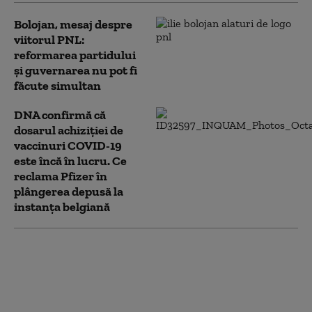
Bolojan, mesaj despre
viitorul PNL:
reformarea partidului
și guvernarea nu pot fi
făcute simultan
DNA confirmă că
dosarul achiziției de
vaccinuri COVID-19
este încă în lucru. Ce
reclama Pfizer în
plângerea depusă la
instanța belgiană
Guvernul a împovărat
românii cu taxe mai
mari, dar a încasat mai
puțin la buget, acuză
Florin Cîțu, fost