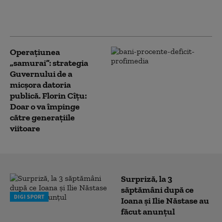
premier și președinte
PNL
Operațiunea
„samurai”: strategia
Guvernului de a
micșora datoria
publică. Florin Cîțu:
Doar o va împinge
către generațiile
viitoare
Surpriză, la 3
săptămâni după ce
DIGI SPORT
Ioana și Ilie Năstase au
făcut anunțul