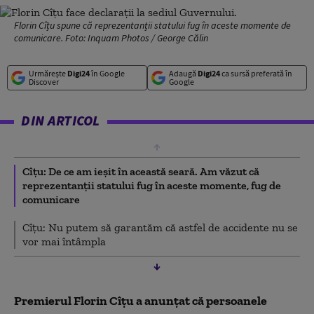
Florin Cîțu spune că reprezentanții statului fug în aceste momente de
comunicare. Foto: Inquam Photos / George Călin
Urmărește
Digi24
în Google
Adaugă
Digi24
ca sursă preferată în
Discover
Google
DIN ARTICOL
Cîțu: De ce am ieșit în această seară. Am văzut că
reprezentanții statului fug în aceste momente, fug de
comunicare
Cîțu: Nu putem să garantăm că astfel de accidente nu se
vor mai întâmpla
Premierul Florin Cîțu a anunțat că persoanele