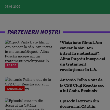
07.08.2026
PARTENERII NOȘTRI
"Viața bate filmul. Am
cancer la sân. Am
intrat în metastază".
Alina Pușcău începe azi
un tratament
PE ROZ
revoluționar în L.A.
Antonio Folha e out de
la CFR Cluj! Reacția șoc
FANATIK.RO
a lui Cadu. Exclusiv
Episodul extrem din
dosarul lui Cătălin