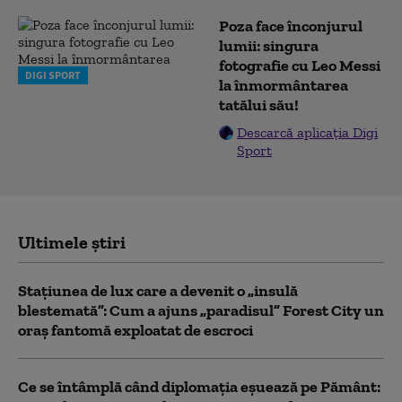
Poza face înconjurul
lumii: singura
fotografie cu Leo Messi
DIGI SPORT
la înmormântarea
tatălui său!
Descarcă aplicația Digi
Sport
Ultimele știri
Stațiunea de lux care a devenit o „insulă
blestemată”: Cum a ajuns „paradisul” Forest City un
oraș fantomă exploatat de escroci
Ce se întâmplă când diplomația eșuează pe Pământ: