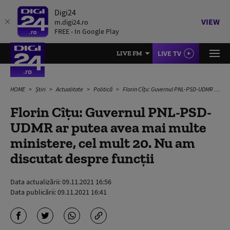
Digi24
VIEW
m.digi24.ro
FREE - In Google Play
LIVE TV
LIVE FM
HOME
Știri
Actualitate
Politică
Florin Cîțu: Guvernul PNL-PSD-UDMR ar putea avea mai multe ministere, cel mult 20. Nu am discutat despre funcții
Florin Cîțu: Guvernul PNL-PSD-
UDMR ar putea avea mai multe
ministere, cel mult 20. Nu am
discutat despre funcții
Data actualizării:
09.11.2021 16:56
Data publicării:
09.11.2021 16:41