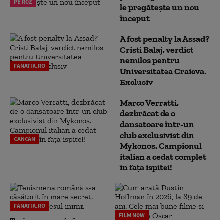
PE ROZ
le pregătește un nou
început
A fost penalty la Assad?
Cristi Balaj, verdict
nemilos pentru
FANATIK.RO
Universitatea Craiova.
Exclusiv
Marco Verratti,
dezbrăcat de o
dansatoare într-un
club exclusivist din
CANCAN
Mykonos. Campionul
italian a cedat complet
în fața ispitei!
FANATIK.RO
FILM NOW