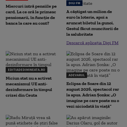
DIGI FM
Miercuri intră pensiile pe
A câștigat un milion de
card. La ce oră le primesc
euro la loterie, apoi a
pensionarii, în funcție de
aruncat biletul la gunoi.
banca la care au cont?
Gestul făcut muncitorii de
la salubritate
Descarcă aplicația Digi FM
EDITIADEDIMINEATA.RO
ADEVARUL
Niciun stat nu a activat
Eclipsa de Soare din 12
mecanismul UE anti-
august 2026, spectacol rar
dezinformare în timpul
la apus. Adrian Șonka: „O
crizei din Ceuta
imagine pe care poate nu o
vezi niciodată în viață”