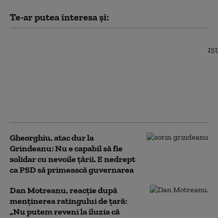
Te-ar putea interesa și:
Oana Gheorghiu, atac
la PSD: „Se comportă
precum copiii din
curtea școlii care fac
bullying”. Ce spune
despre alegerile
anticipate
Gheorghiu, atac dur la
Grindeanu: Nu e capabil să fie
solidar cu nevoile țării. E nedrept
ca PSD să primească guvernarea
Dan Motreanu, reacție după
menținerea ratingului de țară:
„Nu putem reveni la iluzia că