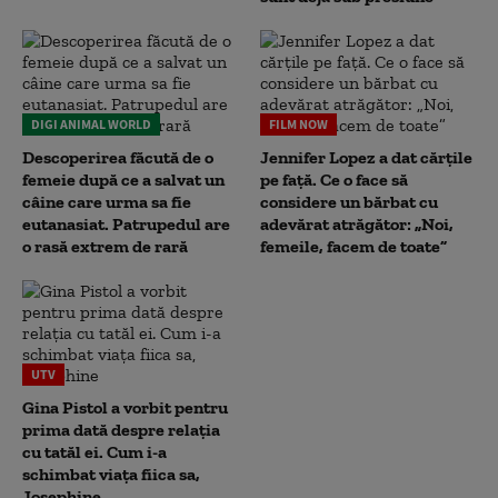
DIGI ANIMAL WORLD
FILM NOW
Descoperirea făcută de o
Jennifer Lopez a dat cărțile
femeie după ce a salvat un
pe față. Ce o face să
câine care urma sa fie
considere un bărbat cu
eutanasiat. Patrupedul are
adevărat atrăgător: „Noi,
o rasă extrem de rară
femeile, facem de toate”
UTV
Gina Pistol a vorbit pentru
prima dată despre relația
cu tatăl ei. Cum i-a
schimbat viața fiica sa,
Josephine