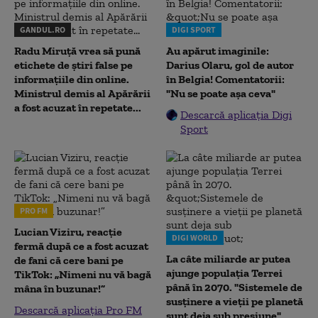
GANDUL.RO
DIGI SPORT
Radu Miruţă vrea să pună
Au apărut imaginile:
etichete de știri false pe
Darius Olaru, gol de autor
informațiile din online.
în Belgia! Comentatorii:
Ministrul demis al Apărării
"Nu se poate așa ceva"
a fost acuzat în repetate...
Descarcă aplicația Digi
Sport
PRO FM
Lucian Viziru, reacție
DIGI WORLD
fermă după ce a fost acuzat
La câte miliarde ar putea
de fani că cere bani pe
ajunge populația Terrei
TikTok: „Nimeni nu vă bagă
până în 2070. "Sistemele de
mâna în buzunar!”
susținere a vieții pe planetă
Descarcă aplicația Pro FM
sunt deja sub presiune"