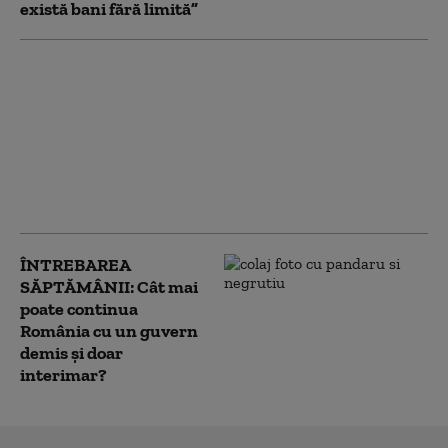
există bani fără limită”
Fabricile de
medicamente cer
Guvernului să nu le fie
tăiat curentul.
România are deja
probleme în
aprovizionare
ÎNTREBAREA
SĂPTĂMÂNII: Cât mai
poate continua
România cu un guvern
demis și doar
interimar?