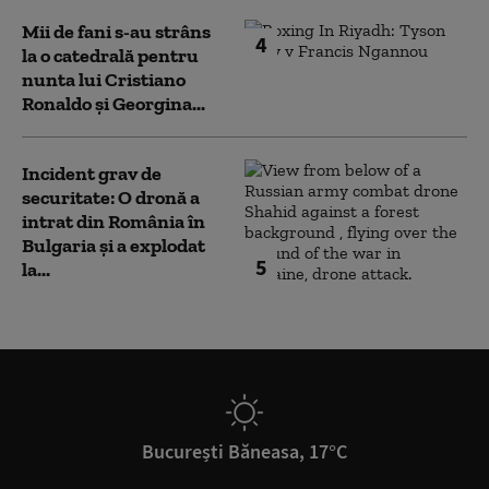
Mii de fani s-au strâns
4
la o catedrală pentru
nunta lui Cristiano
Ronaldo şi Georgina...
Incident grav de
securitate: O dronă a
intrat din România în
Bulgaria şi a explodat
5
la...
București Băneasa, 17°C