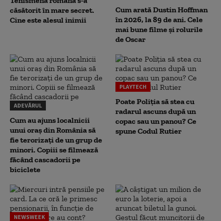
Tenismena română s-a
Cum arată Dustin Hoffman
căsătorit în mare secret.
în 2026, la 89 de ani. Cele
Cine este alesul inimii
mai bune filme și rolurile
de Oscar
PLAYTECH
Poate Poliția să stea cu
ADEVĂRUL
radarul ascuns după un
Cum au ajuns localnicii
copac sau un panou? Ce
unui oraș din România să
spune Codul Rutier
fie terorizați de un grup de
minori. Copiii se filmează
făcând cascadorii pe
biciclete
NEWSWEEK