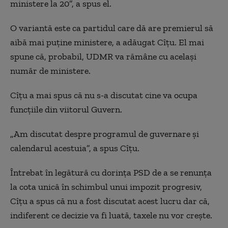
ministere la 20”, a spus el.
O variantă este ca partidul care dă are premierul să
aibă mai puţine ministere, a adăugat Cîțu. El mai
spune că, probabil, UDMR va rămâne cu același
număr de ministere.
Cîțu a mai spus că nu s-a discutat cine va ocupa
funcțiile din viitorul Guvern.
„
Am discutat despre programul de guvernare şi
calendarul acestuia”, a spus Cîţu.
Întrebat în legătură cu dorința PSD de a se renunța
la cota unică în schimbul unui impozit progresiv,
Cîțu a spus că nu a fost discutat acest lucru dar că,
indiferent ce decizie va fi luată, taxele nu vor crește.