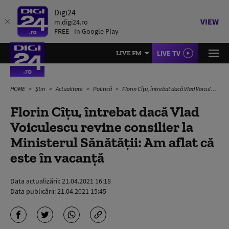
Digi24
VIEW
m.digi24.ro
FREE - In Google Play
LIVE TV
LIVE FM
HOME
Știri
Actualitate
Politică
Florin Cîțu, întrebat dacă Vlad Voiculescu revine consilier la Ministerul Sănătății: Am aflat că este în vacanță
Florin Cîțu, întrebat dacă Vlad
Voiculescu revine consilier la
Ministerul Sănătății: Am aflat că
este în vacanță
Data actualizării:
21.04.2021 16:18
Data publicării:
21.04.2021 15:45