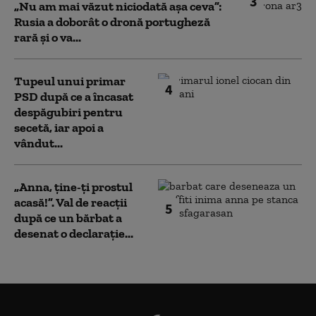
3
„Nu am mai văzut niciodată așa ceva”:
Rusia a doborât o dronă portugheză
rară și o va...
Tupeul unui primar
4
PSD după ce a încasat
despăgubiri pentru
secetă, iar apoi a
vândut...
„Anna, ţine-ţi prostul
acasă!”. Val de reacții
5
după ce un bărbat a
desenat o declarație...