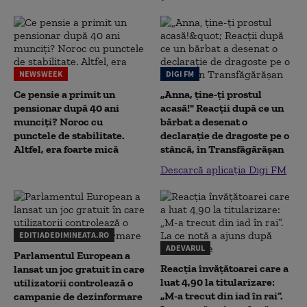
NEWSWEEK
DIGI FM
Ce pensie a primit un
„Anna, ţine-ţi prostul
pensionar după 40 ani
acasă!" Reacţii după ce un
munciți? Noroc cu
bărbat a desenat o
punctele de stabilitate.
declaraţie de dragoste pe o
Altfel, era foarte mică
stâncă, în Transfăgărăşan
Descarcă aplicația Digi FM
EDITIADEDIMINEATA.RO
ADEVARUL
Parlamentul European a
Reacția învățătoarei care a
lansat un joc gratuit în care
luat 4,90 la titularizare:
utilizatorii controlează o
„M-a trecut din iad în rai”.
campanie de dezinformare