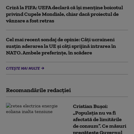
Criză la FIFA: UEFA declară că îşi menţine boicotul
privind Cupele Mondiale, chiar dacă proiectul de
vânzare a fost retras
Cel mai recent sondaj de opinie: Câți ucraineni
susțin aderarea la UE și câți sprijină intrarea în
NATO. Ambele preferințe, în scădere
CITEȘTE MAI MULTE
Recomandările redacţiei
Cristian Bușoi:
„Populația nu va fi
afectată de limitările
de consum”. Ce măsuri
pregătește Guvernul