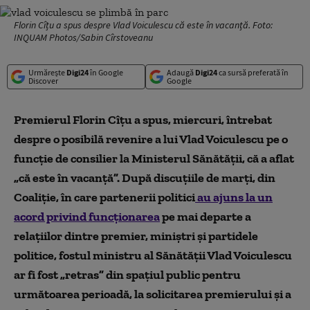
Florin Cîțu a spus despre Vlad Voiculescu că este în vacanță. Foto:
INQUAM Photos/Sabin Cîrstoveanu
Urmărește
Digi24
în Google
Adaugă
Digi24
ca sursă preferată în
Discover
Google
Premierul Florin Cîțu a spus, miercuri, întrebat
despre o posibilă revenire a lui Vlad Voiculescu pe o
funcție de consilier la Ministerul Sănătății, că a aflat
„că este în vacanță”. După discuțiile de marți, din
Coaliție, în care partenerii politici
au ajuns la un
acord privind funcționarea
pe mai departe a
relațiilor dintre premier, miniștri și partidele
politice, fostul ministru al Sănătății Vlad Voiculescu
ar fi fost „retras” din spațiul public pentru
următoarea perioadă, la solicitarea premierului și a