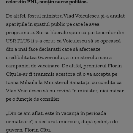
celor din PNL, susțin surse politice.
De altfel, fostul ministru Vlad Voiculescu și-a anulat
aparițiile în spațiul public pe care le avea
programate. Surse liberale spun că partenerilor din
USR PLUS li s-a cerut ca Voiculescu să se oprească
din a mai face declarații care să afecteaze
credibilitatea Guvernului, a ministerului sau a
campaniei de vaccinare. De altfel, premierul Florin
Cîțu le-ar fi transmis acestora că o va accepta pe
Ioana Mihăilă la Ministerul Sănătății cu condița ca
Vlad Voiculescu să nu revină în minister, nici măcar
pe o funcție de consilier.
„Din ce am aflat, este în vacanță în perioada
următoare”, a declarat miercuri, după ședința de
guvern, Florin Cîțu.