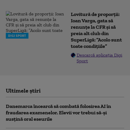
Lovitură de proporții:
Ioan Varga, gata să
renunțe la CFR și să
preia alt club din
DIGI SPORT
SuperLigă: ”Acolo sunt
toate condițiile”
Descarcă aplicația Digi
Sport
Ultimele știri
Danemarca încearcă să combată folosirea AI în
fraudarea examenelor. Elevii vor trebui să-şi
susţină oral eseurile