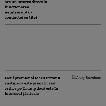
are un interes direct în
funcționarea
neîntreruptă a
conductei cu țiței
Cum s-ar putea
modifica sporurile din
Sănătate și ce alte
schimbări mai au loc.
Propunerile
ministrului Cseke,
agreate de sindicate
Noul premier al Marii Britanii
susține că este pregătit să-l
critice pe Trump dacă este în
interesul țării sale