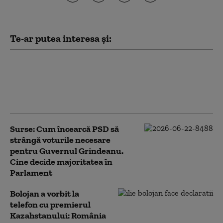
Te-ar putea interesa și:
Premierul Canadei îl ironizează pe
Trump după o problemă cu
teleprompterul: „Nu văd acest lucru
ca pe o conspirație”
Surse: Cum încearcă PSD să
strângă voturile necesare
pentru Guvernul Grindeanu.
Cine decide majoritatea în
Parlament
Bolojan a vorbit la
telefon cu premierul
Kazahstanului: România