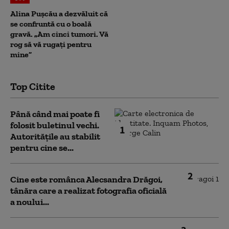
Alina Pușcău a dezvăluit că
se confruntă cu o boală
gravă. „Am cinci tumori. Vă
rog să vă rugați pentru
mine”
Top Citite
Până când mai poate fi
folosit buletinul vechi.
1
Autoritățile au stabilit
pentru cine se...
2
Cine este românca Alecsandra Drăgoi,
tânăra care a realizat fotografia oficială
a noului...