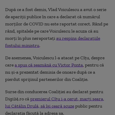
După ce a fost demis, Vlad Voiculescu a avut o serie
de apariții publice în care a declarat că numărul
morților de COVID nu este raportat corect. Rând pe
rând, spitalele pe care Voiculescu le acuza că au
morți în plus neraportați
au respins declarațiile
fostului ministru
.
De asemenea, Voiculescu l-a atacat pe Cîțu, despre
care
a spus că seamănă cu Victor Ponta
, pentru că
nu și-a prezentat demisia de onoare după ce a
pierdut sprijinul partenerilor din Coaliție.
Surse din conducerea Coaliției au declarat pentru
Digi24.ro că
premierul Cîțu i-a cerut, marți seara,
lui Cătălin Drulă, să își ceară scuze
public pentru
declarația făcută la adresa sa.