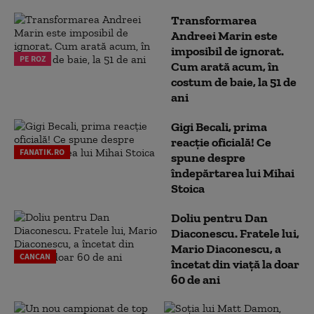
Transformarea
Andreei Marin este
imposibil de ignorat.
PE ROZ
Cum arată acum, în
costum de baie, la 51 de
ani
Gigi Becali, prima
reacție oficială! Ce
FANATIK.RO
spune despre
îndepărtarea lui Mihai
Stoica
Doliu pentru Dan
Diaconescu. Fratele lui,
Mario Diaconescu, a
CANCAN
încetat din viață la doar
60 de ani