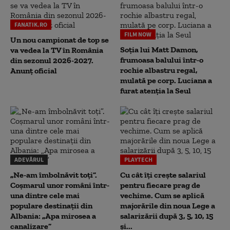
FANATIK.RO
FILM NOW
Un nou campionat de top se
Soția lui Matt Damon,
va vedea la TV în România
frumoasa balului într-o
din sezonul 2026-2027.
rochie albastru regal,
Anunț oficial
mulată pe corp. Luciana a
furat atenția la Seul
ADEVĂRUL
PLAYTECH
„Ne-am îmbolnăvit toți”.
Cu cât îți crește salariul
Coșmarul unor români într-
pentru fiecare prag de
una dintre cele mai
vechime. Cum se aplică
populare destinații din
majorările din noua Lege a
Albania: „Apa mirosea a
salarizării după 3, 5, 10, 15
canalizare”
și...