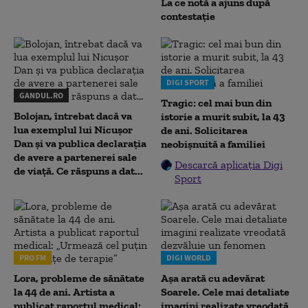
La ce notă a ajuns după
contestație
DIGI SPORT
GANDUL.RO
Tragic: cel mai bun din
Bolojan, întrebat dacă va
istorie a murit subit, la 43
lua exemplul lui Nicușor
de ani. Solicitarea
Dan și va publica declarația
neobișnuită a familiei
de avere a partenerei sale
Descarcă aplicația Digi
de viață. Ce răspuns a dat...
Sport
PRO FM
DIGI WORLD
Lora, probleme de sănătate
Așa arată cu adevărat
la 44 de ani. Artista a
Soarele. Cele mai detaliate
publicat raportul medical:
imagini realizate vreodată