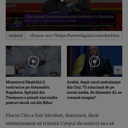
0
embed
seconds
of
1
minute,
57
seconds
Ministerul Sănătății îl
Arafat, după cazul ambulanței
contrazice pe Alexandru
din Cluj: "O minciună de pe
Rogobete. Spitalul din
social media. Se folosește AI, se
Timișoara a primit mai multe
creează imagini"
posturi decât cel din Bihor
Florin Cîțu a fost întrebat, duminică, dacă
intenţionează să trimită Corpul de control sau să