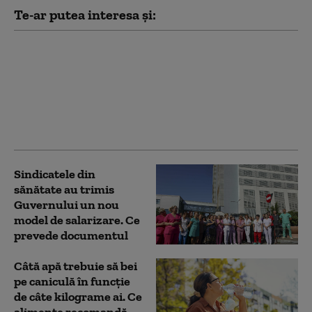
Te-ar putea interesa și:
Cum a ajuns un fake
news viral să pună în
pericol vieți: reacția
Min. Sănătății după
atacul asupra
ambulanței din Cluj
Sindicatele din
sănătate au trimis
Guvernului un nou
model de salarizare. Ce
prevede documentul
Câtă apă trebuie să bei
pe caniculă în funcție
de câte kilograme ai. Ce