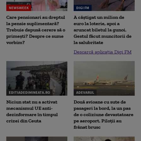
NEWSWEEK
DIGI FM
Care pensionari au dreptul
A câștigat un milion de
la pensie suplimentară?
euro la loterie, apoi a
Trebuie depusă cerere să o
aruncat biletul la gunoi.
primești? Despre ce sume
Gestul făcut muncitorii de
vorbim?
la salubritate
Descarcă aplicația Digi FM
EDITIADEDIMINEATA.RO
ADEVARUL
Niciun stat nu a activat
Două avioane cu sute de
mecanismul UE anti-
pasageri la bord, la un pas
dezinformare în timpul
de o coliziune devastatoare
crizei din Ceuta
pe aeroport. Piloții au
frânat brusc