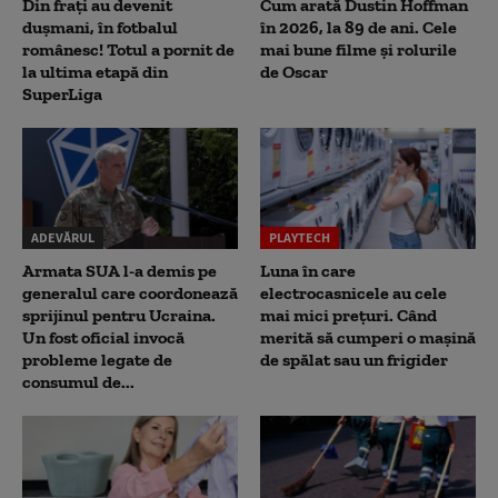
Din frați au devenit
Cum arată Dustin Hoffman
dușmani, în fotbalul
în 2026, la 89 de ani. Cele
românesc! Totul a pornit de
mai bune filme și rolurile
la ultima etapă din
de Oscar
SuperLiga
ADEVĂRUL
PLAYTECH
Armata SUA l-a demis pe
Luna în care
generalul care coordonează
electrocasnicele au cele
sprijinul pentru Ucraina.
mai mici prețuri. Când
Un fost oficial invocă
merită să cumperi o mașină
probleme legate de
de spălat sau un frigider
consumul de...