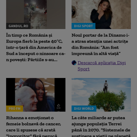
GANDUL.RO
DIGI SPORT
În timp ce România și
Noul portar de la Dinamo i-
Europa fierb la peste 40°C,
a atras atenția unei actrițe
într-o țară din America de
din România: ”Am fost
Sud a început o ninsoare ca-
împreună în altă viață”
n povești: Pârtiile s-au...
Descarcă aplicația Digi
Sport
PRO FM
DIGI WORLD
Rihanna a emoționat o
La câte miliarde ar putea
femeie bolnavă de cancer,
ajunge populația Terrei
care îi spusese că arată
până în 2070. "Sistemele de
"îngrozitor" fără perucă.
susținere a vieții pe planetă