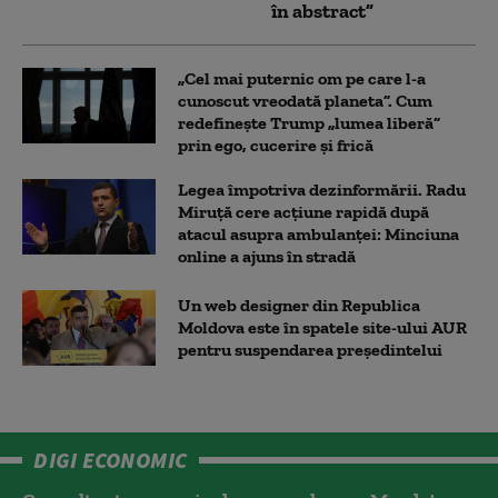
în abstract”
„Cel mai puternic om pe care l-a
cunoscut vreodată planeta”. Cum
redefinește Trump „lumea liberă”
prin ego, cucerire și frică
Legea împotriva dezinformării. Radu
Miruță cere acțiune rapidă după
atacul asupra ambulanței: Minciuna
online a ajuns în stradă
Un web designer din Republica
Moldova este în spatele site-ului AUR
pentru suspendarea președintelui
DIGI ECONOMIC