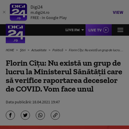
Digi24
VIEW
m.digi24.ro
FREE - In Google Play
LIVE TV
LIVE FM
HOME
Știri
Actualitate
Politică
Florin Cîțu: Nu există un grup de lucru la Ministerul Sănătății care să verifice raportarea deceselor de COVID. Vom face unul
Florin Cîțu: Nu există un grup de
lucru la Ministerul Sănătății care
să verifice raportarea deceselor
de COVID. Vom face unul
Data publicării:
18.04.2021 19:47