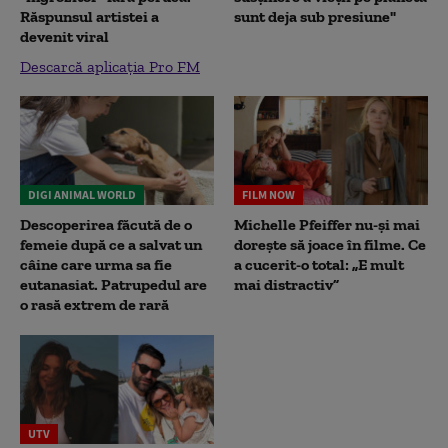
Răspunsul artistei a
sunt deja sub presiune"
devenit viral
Descarcă aplicația Pro FM
DIGI ANIMAL WORLD
FILM NOW
Descoperirea făcută de o
Michelle Pfeiffer nu-și mai
femeie după ce a salvat un
dorește să joace în filme. Ce
câine care urma sa fie
a cucerit-o total: „E mult
eutanasiat. Patrupedul are
mai distractiv”
o rasă extrem de rară
UTV