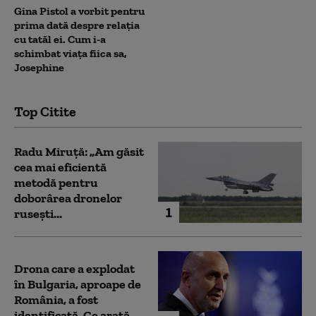
Gina Pistol a vorbit pentru
prima dată despre relația
cu tatăl ei. Cum i-a
schimbat viața fiica sa,
Josephine
Top Citite
Radu Miruță: „Am găsit
cea mai eficientă
metodă pentru
doborârea dronelor
1
rusești...
Drona care a explodat
în Bulgaria, aproape de
România, a fost
identificată. Ce arată...