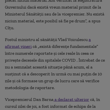
plecat niciun material. Am verificat la Registratura
Guvernului dacă există vreun material primit de la
Ministerul Sănătăţii sau de la vicepremier. Nu există
niciun material, este posibil să fie pe drum”, a spus
Cîţu.
Fostul ministru al sănătăţii Vlad Voiculescu
a
afirmat vineri
că „există diferenţe fundamentale”
între numerele raportate şi cele reale în ceea ce
priveşte decesele din spitalele COVID . Întrebat de ce
nu a semnalat această situaţie până acum, el a
susţinut că a descoperit în urmă cu mai puţin de 10
zile şi că formase un grup de lucru care să verifice
metodologia de raportare.
Vicepremierul Dan Barna
a declarat ulterior
că, în
cursul zilei de joi, a fost informat de echipa de la