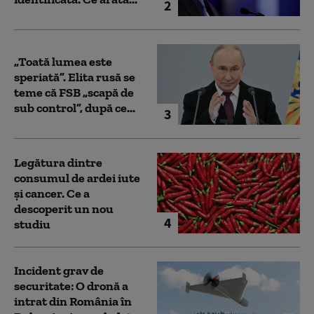
2
„Toată lumea este
speriată”. Elita rusă se
teme că FSB „scapă de
sub control”, după ce...
3
Legătura dintre
consumul de ardei iute
și cancer. Ce a
descoperit un nou
4
studiu
Incident grav de
securitate: O dronă a
intrat din România în