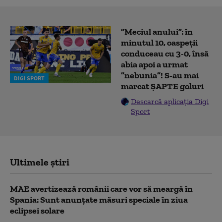
”Meciul anului”: în
minutul 10, oaspeții
conduceau cu 3-0, însă
abia apoi a urmat
”nebunia”! S-au mai
DIGI SPORT
marcat ȘAPTE goluri
Descarcă aplicația Digi
Sport
Ultimele știri
MAE avertizează românii care vor să meargă în
Spania: Sunt anunțate măsuri speciale în ziua
eclipsei solare