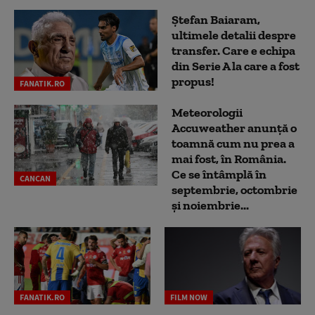
Ștefan Baiaram,
ultimele detalii despre
transfer. Care e echipa
din Serie A la care a fost
propus!
FANATIK.RO
Meteorologii
Accuweather anunță o
toamnă cum nu prea a
mai fost, în România.
Ce se întâmplă în
CANCAN
septembrie, octombrie
și noiembrie...
FANATIK.RO
FILM NOW