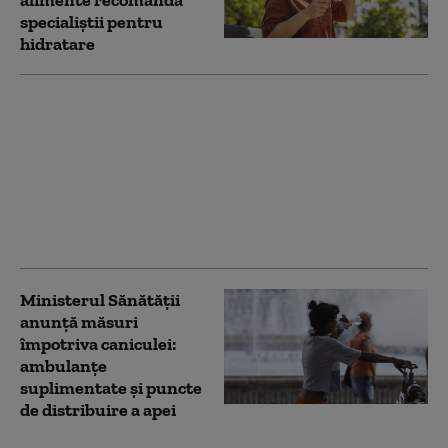
alimente recomandă
specialiștii pentru
hidratare
Noua lege a salarizării:
Ce au negociat
sindicatele din
Sănătate. Este „pragul
minim de la care
proiectul poate deveni
acceptabil”
Ministerul Sănătății
anunță măsuri
împotriva caniculei:
ambulanțe
suplimentate și puncte
de distribuire a apei