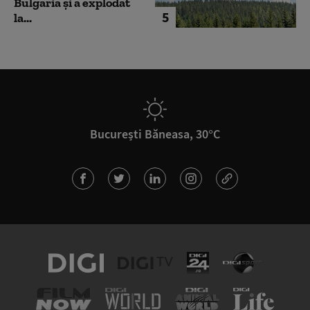
Bulgaria şi a explodat
5
la...
București Băneasa, 30°C