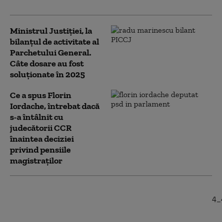
Ministrul Justiției, la
bilanțul de activitate al
Parchetului General.
Câte dosare au fost
soluționate în 2025
Ce a spus Florin
Iordache, întrebat dacă
s-a întâlnit cu
judecătorii CCR
înaintea deciziei
privind pensiile
magistraților
Ministrul Justiției a
discutat cu comisarul
european pentru