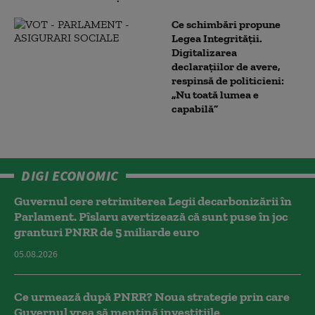
Ce schimbări propune
Legea Integrității.
Digitalizarea
declarațiilor de avere,
respinsă de politicieni:
„Nu toată lumea e
capabilă”
DIGI ECONOMIC
Guvernul cere retrimiterea Legii decarbonizării în
Parlament. Pîslaru avertizează că sunt puse în joc
granturi PNRR de 5 miliarde euro
05.08.2026
Ce urmează după PNRR? Noua strategie prin care
Guvernul vrea să mențină investițiile