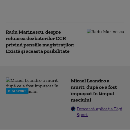
Justiție despre
combaterea corupției
și statul de drept
Radu Marinescu, despre
reluarea dezbaterilor CCR
privind pensiile magistraților:
Există și această posibilitate
Micael Leandro a
murit, după ce a fost
DIGI SPORT
împușcat în timpul
meciului
Descarcă aplicația Digi
Sport