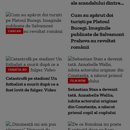
ale scandalului dintre...
Cum au apărut doi
turiști pe Platoul
Bucegi. Imaginile
CANCAN
publicate de Salvamont
Prahova au revoltat
românii
FANATIK.RO
Catastrofă pe stadion! Un
FILM NOW
fotbalist a murit după ce a
Sebastian Stan a devenit
fost lovit de fulger. Video
tată. Annabelle Wallis,
iubita actorului originar
din Constanța, a născut
primul copil al cuplului