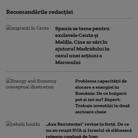
Recomandările redacţiei
Spania se teme pentru
exclavele Ceuta și
Melilla. Cine ar sări în
ajutorul Madridului în
cazul unei acțiuni a
Marocului
Problema capacității de
stocare a energiei în
România: De ce bulgarii
pot și noi nu? Expert:
Trebuie investiții în două
sectoare cheie
„Axa Rezistenței” revine în forță. De ce
nu au reușit SUA și Israelul să slăbească
rețeaua condusă de Iran