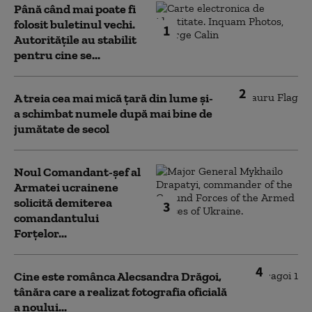
Până când mai poate fi
folosit buletinul vechi.
1
Autoritățile au stabilit
pentru cine se...
2
A treia cea mai mică țară din lume și-
a schimbat numele după mai bine de
jumătate de secol
Noul Comandant-șef al
Armatei ucrainene
solicită demiterea
3
comandantului
Forțelor...
4
Cine este românca Alecsandra Drăgoi,
tânăra care a realizat fotografia oficială
a noului...