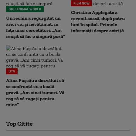
FILM NOW
DIGI ANIMAL WORLD
Christina Applegate a
Un rechin a regurgitat un
revenit acasă, după patru
arici viu și nevătămat, în
luni în spital. Primele
fața unor cercetători: „Am
informații despre actriță
reușit să fac o singură poză”
UTV
Alina Pușcău a dezvăluit că
se confruntă cu o boală
gravă. „Am cinci tumori. Vă
rog să vă rugați pentru
mine”
Top Citite