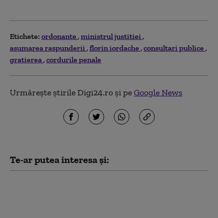
Etichete:
ordonante
ministrul justitiei
asumarea raspunderii
florin iordache
consultari publice
gratierea
cordurile penale
Urmărește știrile Digi24.ro și pe
Google News
Te-ar putea interesa și:
Ungaria a revocat statutul de azil
al fostului ministru de Justiție al
Poloniei, căutat de Varșovia sub
multiple acuzații