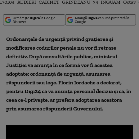
Urmărește
Digi24
în Google
Adaugă
Digi24
ca sursă preferată în
Discover
Google
Ordonanţele de urgenţă privind graţierea şi
modificarea codurilor penale nu vor fi retrase
definitiv. După consultările publice, ministrul
Justiţiei va anunţa în ce formă vor fi acestea
adoptate: ordonanţă de urgenţă, asumarea
răspunderii sau lege. Florin Iordache a declarat,
pentru Digi24 că va anunţa personal decizia şi că, în
ceea ce-l priveşte, ar prefera adoptarea acestora
prin asumarea răspunderii Guvernului.