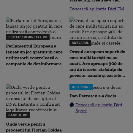
Descarcă aplicația Digi FM
EDITIADEDIMINEATA.RO
ADEVARUL
Parlamentul European a
Orașul european superb de
lansat un joc gratuit în care
care mulți turiști nu au
utilizatorii controlează o
auzit. Are aproape 900 de
campanie de dezinformare
ani de istorie, străduțe de
poveste, canale și castele...
DIGI SPORT
Dan Petrescu s-a decis
Descarcă aplicația Digi
Sport
GANDUL.RO
Undă verde pentru
procesul lui Florian Coldea