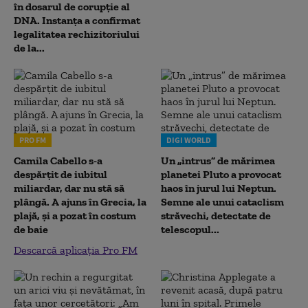
în dosarul de corupție al
DNA. Instanța a confirmat
legalitatea rechizitoriului
de la...
PRO FM
DIGI WORLD
Camila Cabello s-a
Un „intrus” de mărimea
despărțit de iubitul
planetei Pluto a provocat
miliardar, dar nu stă să
haos în jurul lui Neptun.
plângă. A ajuns în Grecia, la
Semne ale unui cataclism
plajă, și a pozat în costum
străvechi, detectate de
de baie
telescopul...
Descarcă aplicația Pro FM