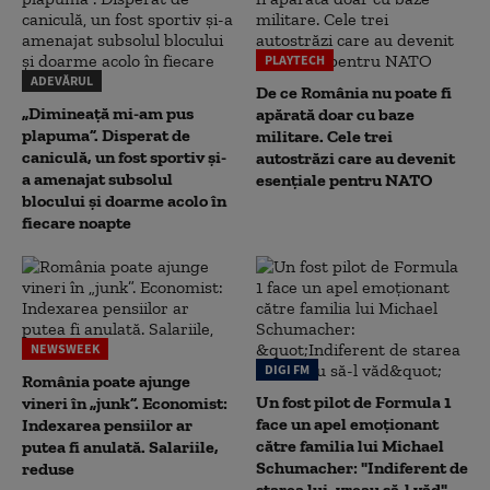
PLAYTECH
ADEVĂRUL
De ce România nu poate fi
„Dimineață mi-am pus
apărată doar cu baze
plapuma”. Disperat de
militare. Cele trei
caniculă, un fost sportiv și-
autostrăzi care au devenit
a amenajat subsolul
esențiale pentru NATO
blocului și doarme acolo în
fiecare noapte
NEWSWEEK
DIGI FM
România poate ajunge
Un fost pilot de Formula 1
vineri în „junk”. Economist:
face un apel emoționant
Indexarea pensiilor ar
către familia lui Michael
putea fi anulată. Salariile,
Schumacher: "Indiferent de
reduse
starea lui, vreau să-l văd"