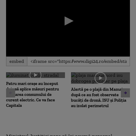
0
embed
seconds
of
0
seconds
Patru mari orașe au început
deja să aplice măsuri pentru
Alertă pe o plajă din Mamaia,
limitarea consumului de
după ce au fost observate
curent electric. Ce va face
bucăți de dronă. ISU și Poliția
Capitala
au izolat perimetrul
Ministrul Justiţiei pare că îşi asumă personal