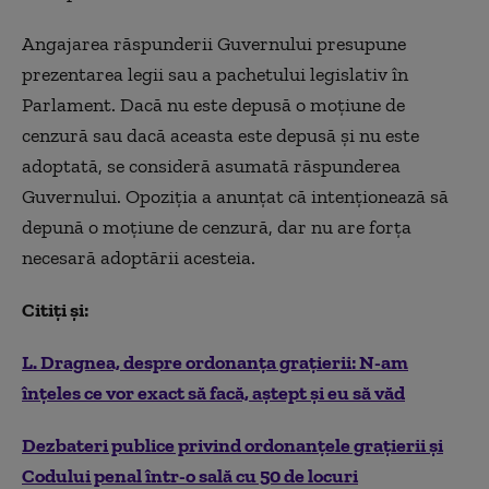
Angajarea răspunderii Guvernului presupune
prezentarea legii sau a pachetului legislativ în
Parlament. Dacă nu este depusă o moţiune de
cenzură sau dacă aceasta este depusă şi nu este
adoptată, se consideră asumată răspunderea
Guvernului. Opoziţia a anunţat că intenţionează să
depună o moţiune de cenzură, dar nu are forţa
necesară adoptării acesteia.
Citiţi şi:
L. Dragnea, despre ordonanţa graţierii: N-am
înţeles ce vor exact să facă, aştept şi eu să văd
Dezbateri publice privind ordonanțele grațierii și
Codului penal într-o sală cu 50 de locuri