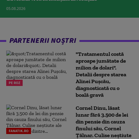
05.08.2026
PARTENERII NOȘTRI
"Tratamentul costă
aproape jumătate de
milion de dolari".
Detalii despre starea
Alinei Pușcău,
PE ROZ
diagnosticată cu o
boală gravă
Cornel Dinu, lăsat
lunar fără 3.500 de lei
din pensie din cauza
finului său, Cornel
FANATIK.RO
Țălnar. Culise neștiute