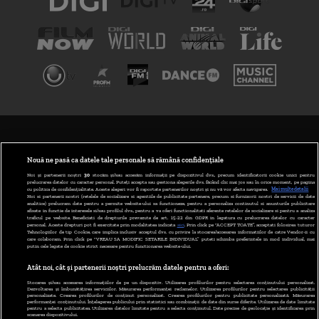
TERMENI ȘI CONDIȚII
POLITICA DE CONFIDENȚIALITATE
Nouă ne pasă ca datele tale personale să rămână confidențiale
Noi și partenerii noștri
30
stocăm și/sau accesăm informații pe dispozitivul dvs., precum identificatorii cookie unici pentru
prelucrarea datelor cu caracter personal. Puteți accepta sau gestiona alegerile dvs. făcând clic mai jos sau în orice moment, pe pagina
ABONARE DIGI TV
cu politica de confidențialitate. Aceste alegeri vor fi raportate partenerilor noștri și nu vă vor afecta navigarea.
Mai multe detalii
Noi si partenerii nostri (retelele de socializare si agentiile de publicitate partenere, precum si furnizorii nostri de servicii de date
analitice) prelucram date pentru a permite website-ului sa functioneze, pentru a personaliza continutul si anunturile publicitare
GESTIONAȚI PREFERINȚELE
afisate in functie de interesele si/sau profilul dvs., pentru a va oferi functionalitati aferente retelelor de socializare si pentru a analiza
traficul pe website. Beneficiati de drepturile prevazute de art. 15-22 din GDPR in legatura cu prelucrarea datelor cu caracter
personal. Aceste drepturi pot fi exercitate prin modalitatea indicata
aici
. Prin click pe “ACCEPT TOATE”, acceptati folosirea tuturor
CODUL DIGI24
Tehnologiilor de tip Cookie, care implica inclusiv acceptul dvs. cu privire la stocarea/accesarea informatiilor de catre Vendor-ii cu
care colaboram. Prin click pe “VREAU SA MODIFIC SETARILE INDIVIDUAL” puteti schimba preferintele in mod individual, mai
putin cele legate de cookie strict necesare pentru functionarea website-ului.
CAMERE WEB
Atât noi, cât și partenerii noștri prelucrăm datele pentru a oferi:
CONTACT/INFO
Stocarea și/sau accesarea informațiilor de pe un dispozitiv. Utilizarea profilurilor pentru selectarea conținutului personalizat.
Dezvoltarea și îmbunătățirea serviciilor. Măsurarea performanței reclamelor. Utilizarea profilurilor pentru selectarea publicității
personalizate. Crearea profilurilor de conținut personalizat. Crearea profilurilor pentru publicitate personalizată. Măsurarea
performanței conținutului. Înțelegerea publicului prin statistici sau combinații de date din surse diferite. Utilizarea de date limitate
pentru a selecta publicitatea. Utilizarea datelor limitate pentru a selecta conținutul. Date precise de geolocație și identificarea prin
VERSIUNE DESKTOP
scanarea dispozitivului.