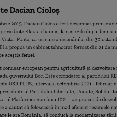
ste Dacian Cioloș
brie 2015, Dacian Cioloș a fost desemnat prim-mini
l președinte Klaus Iohannis, la șase zile după demisia
 Victor Ponta, ca urmare a incendiului din 30 octom
. El a propus un cabinet tehnocrat format din 21 de m
re aceștia femei.
st comisar european pentru agricultură și dezvoltare r
ada guvernului Boc. Este cofondator al partidului RE
inte USR PLUS, intervalul octombrie 2021 - februarie
președinte al Partidului Libertate, Unitate, Solidarit
tor al Platformei România 100 – un proiect de dezvol
re a căutat să folosească în mod eficient resursele na
re le are România, să conducă la modernizarea țării,