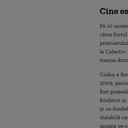
Cine e
Pe 10 noiem
către fostu
premierului
la Colectiv
treime dint
Cioloș a fo
2009, perio
fost președ
fondator și 
și co-fonda
durabilă ca
umane pe ca