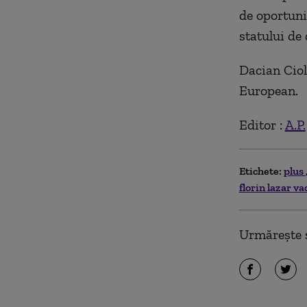
de oportunit
statului de 
Dacian Ciol
European.
Editor :
A.P.
Etichete:
plus
florin lazar va
Urmărește ș