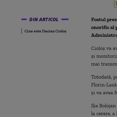
DIN ARTICOL
Fostul prem
onorific al
Cine este Dacian Cioloș
Administra
Cioloș va a
și monitori
mai transmi
Totodată, po
Florin-Lază
și va avea f
Ilie Bolojan
la cerere, a