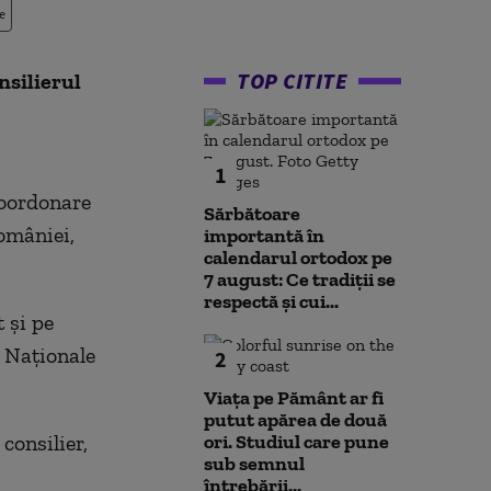
e
TOP CITITE
nsilierul
1
coordonare
Sărbătoare
omâniei,
importantă în
calendarul ortodox pe
7 august: Ce tradiții se
respectă și cui...
t și pe
i Naționale
2
Viața pe Pământ ar fi
putut apărea de două
consilier,
ori. Studiul care pune
sub semnul
întrebării...