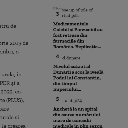
3
Medicamentele
stru de
Colebil și Panzcebil au
fost retrase din
farmaciile din
brie 2015 de
România. Explicația...
embri, o
4
Nivelul scăzut al
Dunării a scos la iveală
urală, în
Podul lui Constantin,
PER și a
din timpul
Imperiului...
 2022, co-
5
ate (PLUS),
tare
Anchetă la un spital
din cauza numărului
turale și
mare de concedii
 la crearea
medicale în plin sezon