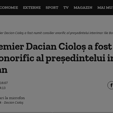
CONOMIE
EXTERNE
SPORT
TV
MAGAZIN
MAI MU
er Dacian Cioloş a fost numit consilier onorific al preşedintelui interimar Ilie Bo
emier Dacian Cioloş a fos
 onorific al preşedintelui 
an
 16:07
4:13
k - Dacian Cioloș