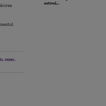
estival...
tărirea
amentul
fic
reper