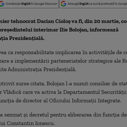
Urmărește
Digi24
în Google Discover
Adaugă
Digi24
ca sursă preferată în Googl
ier tehnocrat Dacian Cioloș va fi, din 20 martie, co
 președintelui interimar Ilie Bolojan, informează
ția Prezidențială.
vea ca responsabilitate implicarea în activitățile de 
zare a implementării parteneriatelor strategice ale R
te Administrația Prezidențială.
trivit surse citate, Bolojan l-a numit consilier de sta
r Vlădică care va activa la Departamentul Securități
uncția de director al Oficiului Informații Integrate.
 a semnat și decretul pentru eliberarea din funcția de 
 lui Constantin Ionescu.