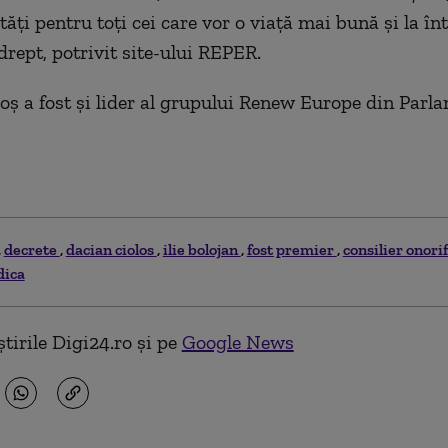
ăți pentru toți cei care vor o viață mai bună și la în
drept, potrivit site-ului REPER.
oș a fost și lider al grupului Renew Europe din Parl
decrete
dacian ciolos
ilie bolojan
fost premier
consilier onori
dica
tirile Digi24.ro și pe
Google News