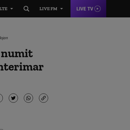
LIVE TV
LTE
LIVE FM
lojan
t numit
interimar