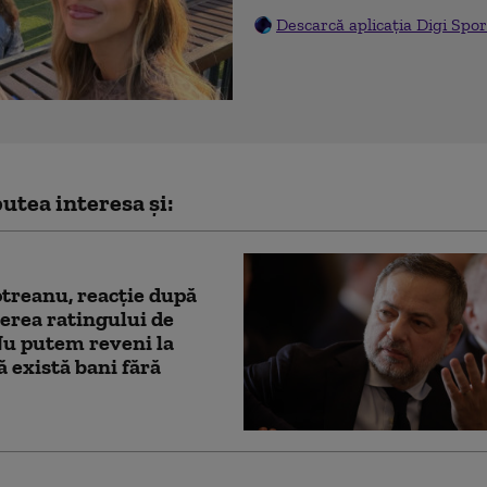
Descarcă aplicația Digi Spor
utea interesa și:
treanu, reacție după
rea ratingului de
Nu putem reveni la
ă există bani fără