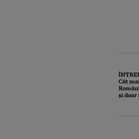
Fabrici
Guvernu
curentu
problem
ÎNTRE
Cât mai
Români
și doar
PSD îi 
susțină