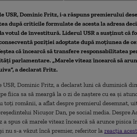
le USR, Dominic Fritz, i-a răspuns premierului de
ea după criticile formulate de acesta la adresa dec
da votul de învestitură. Liderul USR a susținut că 
consecventă poziției adoptate după moțiunea de cen
eștea că încearcă să transfere responsabilitatea pe
tăți parlamentare. „Marele viteaz încearcă să arunc
iva”, a declarat Fritz.
e USR, Dominic Fritz, a declarat luni că duminică di
e fiica sa să meargă la o zi de naştere cu ea şi atunc
 toţi românii, a aflat despre premierul desemnat, ui
preşedintelui Nicuşor Dan, pe social media. Despre A
tz a spus că marele viteaz încearcă să arunce pisica î
şi nu s-a văzut încă premier, referitor la
reacţia acest