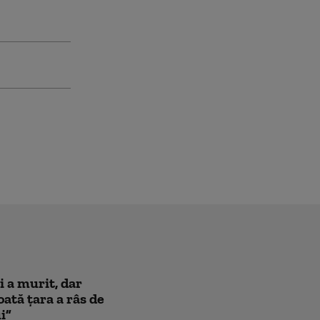
i a murit, dar
oată țara a râs de
i”