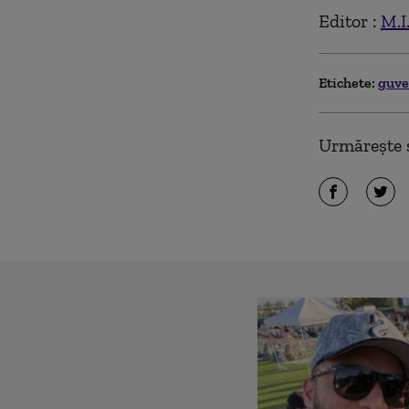
Editor :
M.I
Etichete:
guv
Urmărește ș