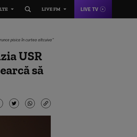
LIVE TV
LTE
LIVE FM
runce pisica în curtea altcuiva”
cizia USR
cearcă să