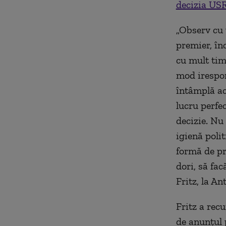
decizia USR
„Observ cu 
premier, în
cu mult tim
mod irespon
întâmplă ac
lucru perfe
decizie. Nu
igienă polit
formă de pr
dori, să fa
Fritz, la A
Fritz a rec
de anunţul 