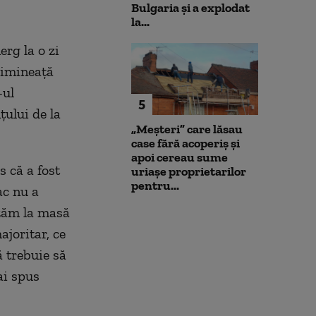
Bulgaria şi a explodat
la...
rg la o zi
dimineaţă
-ul
5
ţului de la
„Meșteri” care lăsau
case fără acoperiș și
apoi cereau sume
s că a fost
uriașe proprietarilor
pentru...
ac nu a
ezăm la masă
joritar, ce
ă trebuie să
ai spus