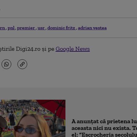
.
ern
pnl
premier
usr
dominic fritz
adrian vestea
tirile Digi24.ro și pe
Google News
A anunțat că prietena lu
aceasta nici nu exista. T
el: ”Escrocheria secolulu