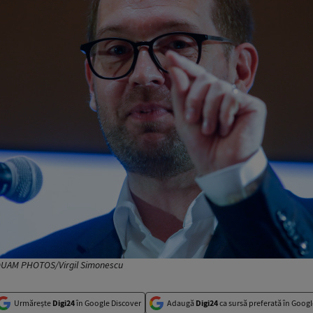
INQUAM PHOTOS/Virgil Simonescu
Urmărește
Digi24
în Google Discover
Adaugă
Digi24
ca sursă preferată în Googl