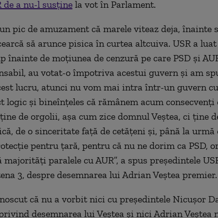
 de a nu-l susţine
la vot în Parlament.
un pic de amuzament că marele viteaz deja, înainte 
cearcă să arunce pisica în curtea altcuiva. USR a luat
p înainte de moţiunea de cenzură pe care PSD şi AUR
sabil, au votat-o împotriva acestui guvern şi am spu
est lucru, atunci nu vom mai intra într-un guvern c
ct logic şi bineînţeles că rămânem acum consecvenţi 
 ţine de orgolii, aşa cum zice domnul Veştea, ci ţine
ică, de o sinceritate faţă de cetăţeni şi, până la urmă 
otecţie pentru ţară, pentru că nu ne dorim ca PSD, o
că majorităţi paralele cu AUR”, a spus preşedintele U
ntena 3, despre desemnarea lui Adrian Veştea premier.
unoscut că nu a vorbit nici cu preşedintele Nicuşor Da
privind desemnarea lui Veştea şi nici Adrian Veştea n