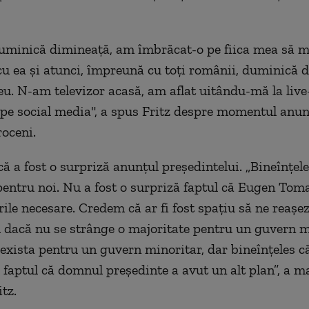
uminică dimineaţă, am îmbrăcat-o pe fiica mea să me
cu ea şi atunci, împreună cu toţi românii, duminică 
 eu. N-am televizor acasă, am aflat uitându-mă la live
, pe social media", a spus Fritz despre momentul anun
roceni.
ă a fost o surpriză anunţul preşedintelui. „Bineînţele
pentru noi. Nu a fost o surpriză faptul că Eugen Tom
rile necesare. Credem că ar fi fost spaţiu să ne reaş
 dacă nu se strânge o majoritate pentru un guvern ma
 exista pentru un guvern minoritar, dar bineînţeles c
 faptul că domnul preşedinte a avut un alt plan”, a m
tz.