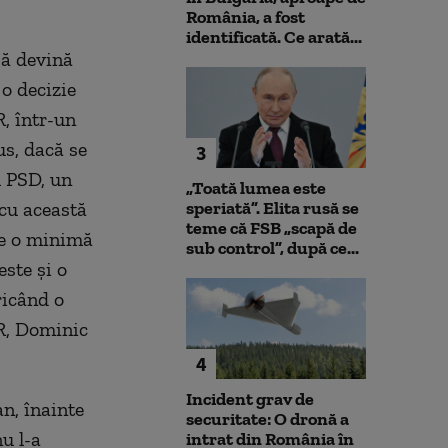
România, a fost
identificată. Ce arată...
să devină
 o decizie
, într-un
s, dacă se
3
u PSD, un
„Toată lumea este
cu această
speriată”. Elita rusă se
teme că FSB „scapă de
 de o minimă
sub control”, după ce...
este şi o
ricând o
SR, Dominic
4
Incident grav de
n, înainte
securitate: O dronă a
u l-a
intrat din România în