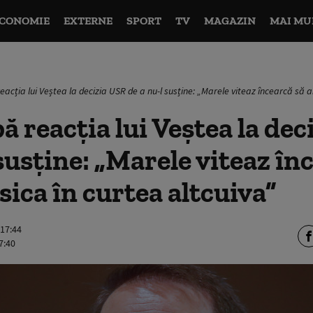
CONOMIE
EXTERNE
SPORT
TV
MAGAZIN
MAI MU
reacția lui Veștea la decizia USR de a nu-l susține: „Marele viteaz încearcă să a
pă reacția lui Veștea la de
 susține: „Marele viteaz în
sica în curtea altcuiva”
 17:44
7:40