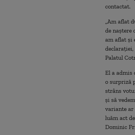
contactat.
„Am aflat d
de naştere 
am aflat şi
declaraţiei
Palatul Cot
El a admis c
o surpriză 
strâns votu
şi să vedem
variante ar
luăm act de
Dominic Fri