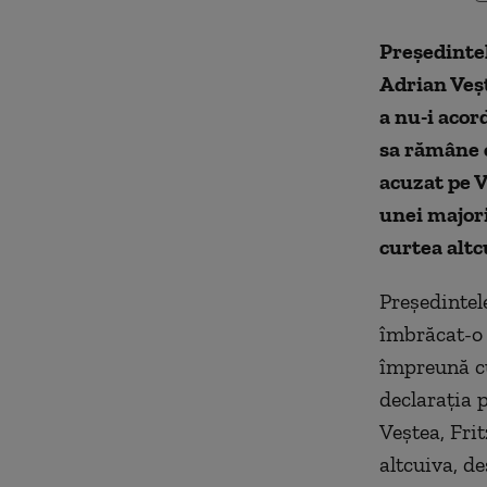
Președinte
Adrian Veșt
a nu-i acor
sa rămâne 
acuzat pe V
unei majori
curtea altcu
Preşedintel
îmbrăcat-o p
împreună cu
declaraţia 
Veştea, Fri
altcuiva, de