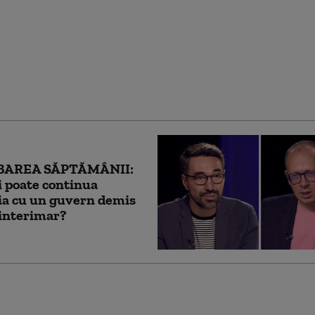
le de medicamente cer
lui să nu le fie tăiat
l. România are deja
e în aprovizionare
BAREA SĂPTĂMÂNII:
 poate continua
a cu un guvern demis
 interimar?
cere lui Bolojan să
 la Bruxelles