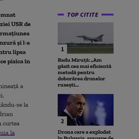
TOP CITITE
semnat
iziei USR de
formațiunea
zură și l-a
1
ntru lipsa
Radu Miruță: „Am
e pisica în
găsit cea mai eficientă
metodă pentru
doborârea dronelor
rusești...
mineaţă a
i,
tându-se la
drian
2
n curtea
Drona care a explodat
uia la
în Bulgaria, aproape de