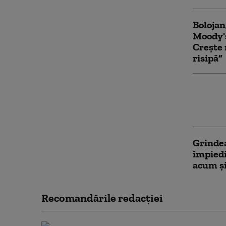
Bolojan
Moody's
Crește 
risipă”
PSD acu
pentru 
contest
Grindea
împiedi
acum și
Recomandările redacţiei