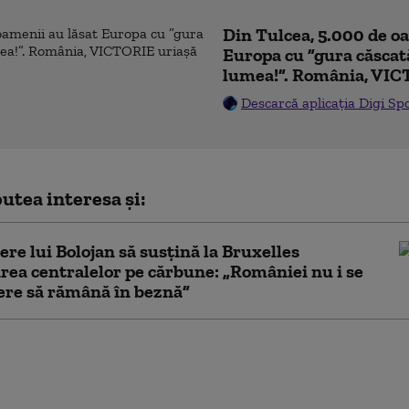
Din Tulcea, 5.000 de o
Europa cu ”gura căscat
lumea!”. România, VIC
Descarcă aplicația Digi Sp
utea interesa și:
cere lui Bolojan să susțină la Bruxelles
rea centralelor pe cărbune: „României nu i se
ere să rămână în beznă”
eacție a PSD după ce
 a acuzat modificări cu
olitică la Legea ANI