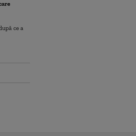
care
după ce a