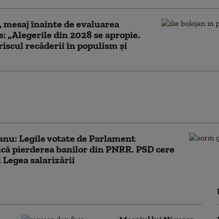
, mesaj înainte de evaluarea
: „Alegerile din 2028 se apropie.
riscul recăderii în populism și
ză PNL şi USR că au blocat 771 milioane euro
a-l proteja pe Dominic Fritz, după
area Legii Integrității la CCR
nu: Legile votate de Parlament
că pierderea banilor din PNRR. PSD cere
 Legea salarizării