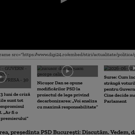
me
Surse: Cum în
Nicușor Dan se opune
strângă voturi
modificărilor PSD la
pentru Guvern
3 luni de criză
proiectul de lege privind
Cine decide ma
iile sunt tot
decarbonizarea: „Voi analiza
Parlament
Compromisul
cu maximă responsabilitate”
 „Ar fi o
a premierului”
irea, președinta PSD București: Discutăm. Vedem, d