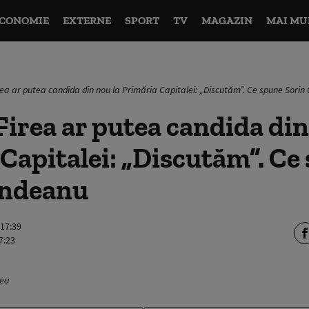
CONOMIE
EXTERNE
SPORT
TV
MAGAZIN
MAI MU
rea ar putea candida din nou la Primăria Capitalei: „Discutăm”. Ce spune Sorin
Firea ar putea candida din
Capitalei: „Discutăm”. Ce
indeanu
 17:39
7:23
rea