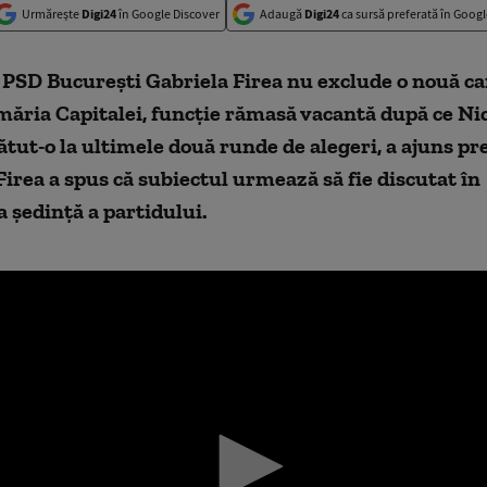
Urmărește
Digi24
în Google Discover
Adaugă
Digi24
ca sursă preferată în Googl
 PSD București Gabriela Firea nu exclude o nouă c
măria Capitalei, funcție rămasă vacantă după ce Ni
bătut-o la ultimele două runde de alegeri, a ajuns
p
r
irea a spus că subiectul urmează să fie discutat în
 ședință a partidului.