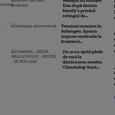
Mesajul lui Nicușor
Dan după decizia
Moody’s privind
ratingul de...
Tensiuni maxime în
Schengen. Spania
impune controale la
frontieră...
De ce nu ajută ploile
de vară la
diminuarea secetei.
Climatolog: Sunt...