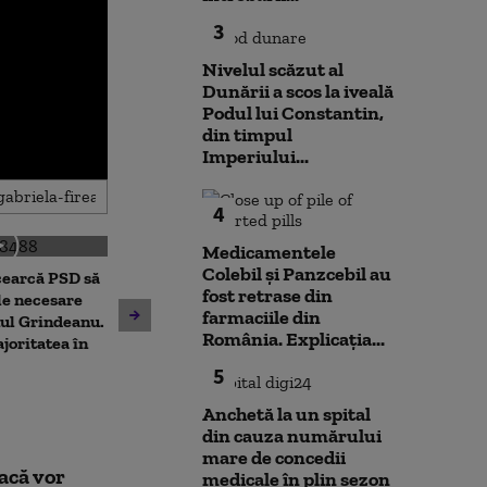
3
Nivelul scăzut al
Dunării a scos la iveală
Podul lui Constantin,
din timpul
Imperiului...
4
Medicamentele
Colebil și Panzcebil au
cearcă PSD să
fost retrase din
Dominic Fritz acuză PSD,
Prima reacție 
le necesare
farmaciile din
după respingerea legii
Fritz, după pr
ul Grindeanu.
România. Explicația...
integrității, de „un joc
care l-ar lăsa 
joritatea în
extrem de cinic”
de primar
5
Anchetă la un spital
din cauza numărului
mare de concedii
acă vor
medicale în plin sezon