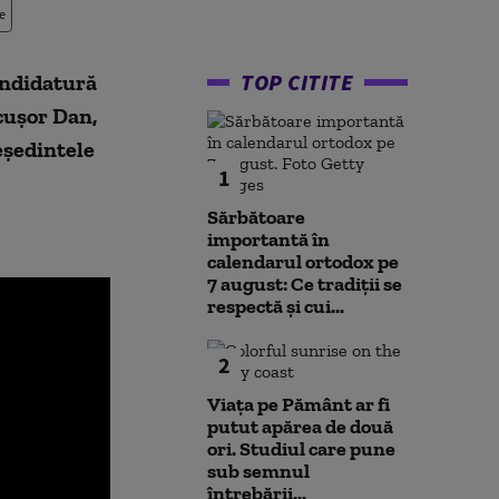
e
TOP CITITE
andidatură
cușor Dan,
eședintele
1
Sărbătoare
importantă în
calendarul ortodox pe
7 august: Ce tradiții se
respectă și cui...
2
Viața pe Pământ ar fi
putut apărea de două
ori. Studiul care pune
sub semnul
întrebării...