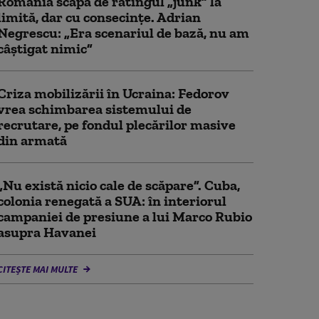
România scapă de ratingul „junk” la
limită, dar cu consecinţe. Adrian
Negrescu: „Era scenariul de bază, nu am
câștigat nimic”
Criza mobilizării în Ucraina: Fedorov
vrea schimbarea sistemului de
recrutare, pe fondul plecărilor masive
din armată
„Nu există nicio cale de scăpare”. Cuba,
colonia renegată a SUA: în interiorul
campaniei de presiune a lui Marco Rubio
asupra Havanei
CITEȘTE MAI MULTE