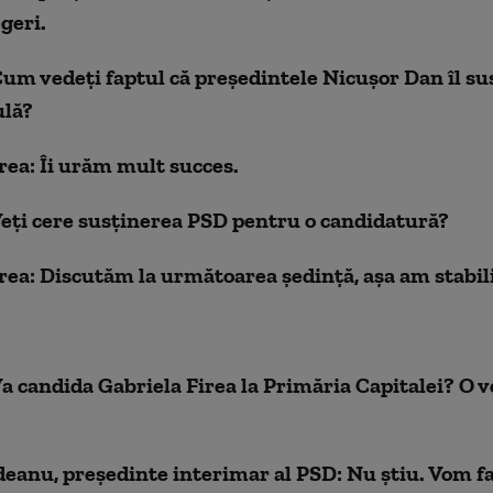
egeri.
um vedeți faptul că președintele Nicușor Dan îl su
ulă?
rea: Îi urăm mult succes.
Veți cere susținerea PSD pentru o candidatură?
rea: Discutăm la următoarea ședință, așa am stabil
a candida Gabriela Firea la Primăria Capitalei? O v
eanu, președinte interimar al PSD: Nu știu. Vom fa