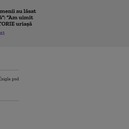
amenii au lăsat
ă”: ”Am uimit
TORIE uriașă
ort