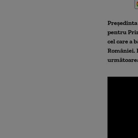
Președinta
pentru Pri
cel care a 
României. F
următoarea