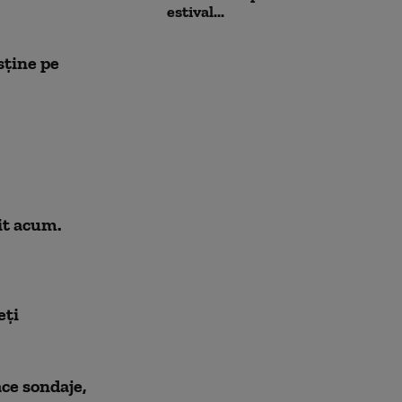
estival...
sține pe
it acum.
eți
ce sondaje,