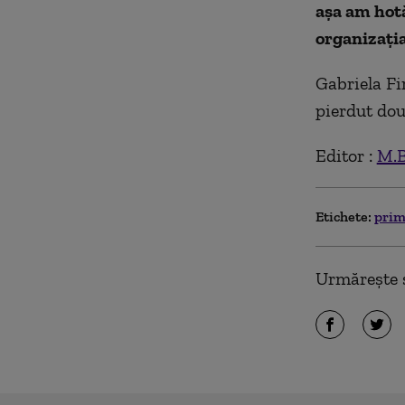
așa am hotă
organizația
Gabriela Fi
pierdut dou
Editor :
M.B
Etichete:
prim
Urmărește ș