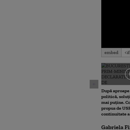
0
embed
seconds
of
0
seconds
Volu
90%
După aproape 
politică, soluț
mai puține. 
propus de USR.
continuitate 
Gabriela F