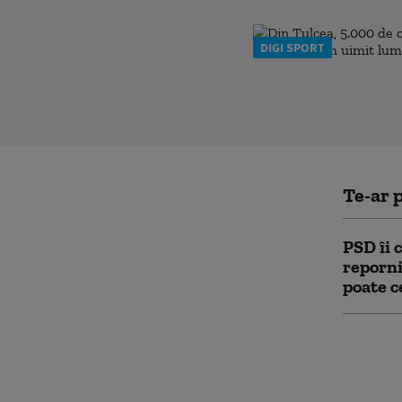
DIGI SPORT
Te-ar p
PSD îi 
reporni
poate c
Prima r
Bolojan
țintă p