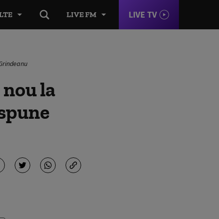
LIVE TV
LTE
LIVE FM
 Grindeanu
 nou la
 spune