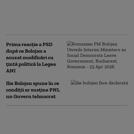
PSD îi cere lui Bolojan să susțină la
Bruxelles repornirea centralelor pe
cărbune: „României nu i se poate cere
să rămână în beznă”
Prima reacție a PSD
după ce Bolojan a
acuzat modificări cu
țintă politică la Legea
ANI
Ilie Bolojan spune în ce
condiții ar susține PNL
un Guvern tehnocrat
Bolojan, despre contestarea
legii ANI la CCR: E necesară o
verificare. Modificările au