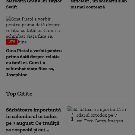
Meredith Grey a lui Taylor
suficient”, un scenariu slab
Swift
nu mai contează
UTV
Gina Pistol a vorbit pentru
prima dată despre relația
cu tatăl ei. Cum i-a
schimbat viața fiica sa,
Josephine
Top Citite
Sărbătoare importantă
în calendarul ortodox
1
pe 7 august: Ce tradiții
se respectă și cui...