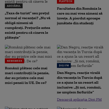
PLAYTECH
ADEVĂRUL
Facultatea din România la
„Taxa de turist” sau prețul
care nu mai vrea nimeni să
normal al vacanței? „Nu vă
înveţe. A pierdut aproape
obligă nimeni să
jumătate din studenţi
cumpărați. Prețurile astea
există pentru că cineva le
plătește”
NEWSWEEK
DIGI FM
Românii plătesc cele mai
Dan Negru, reacție virală
mari contribuții la pensie,
din vacanța în Turcia după
dar au printre cele mai
ce a ajuns la un resort all
mici pensii în UE. De ce?
inclusive: „Și noi, românii,
ne umplem farfuriile”
Descarcă aplicația Digi FM