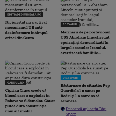
EDITIADEDIMINEATA.RO
Niciun stat nu a activat
ADEVARUL
mecanismul UE anti-
Marinarii de pe portavionul
dezinformare în timpul
USS Abraham Lincoln sunt
crizei din Ceuta
epuizați și demoralizați în
largul coastelor Iranului,
avertizează familiile...
DIGI SPORT
GANDUL.RO
Răsturnare de situație: Pep
Ciprian Ciucu crede că
Guardiola l-a sunat pe
blocul care a explodat în
Rodri și l-a convins să
Rahova va fi demolat. Cât ar
semneze
putea dura construcția
Descarcă aplicația Digi
unui alt imobil
Sport