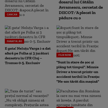
dosarul lui Cătălin
Avramescu, cercetat de
DIICOT: 'A plecat în
CANCAN
pădure cu o
FANATIK.RO
E gata! Neluțu Varga i-a dat
afară pe Folha și 3 jucători
FILM NOW
dezastru în CFR Cluj –
"Sunt în stare de șoc și
Tromso 0-5. Exclusiv
plâng tot timpul". Minnie
Driver a trecut printr-un
accident teribil în Franța:
"Ne-am târât din mașină"