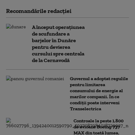
Recomandările redacţiei
A început operațiunea
de scufundare a
barjelor în Dunăre
pentru devierea
cursului spre centrala
de la Cernavodă
Guvernul a adoptat regulile
pentru limitarea
consumului de energie al
marilor companii. În ce
condiții poate interveni
Transelectrica
Controale la peste 1.800
de avioane Boeing 737
MAX din toată lumea.