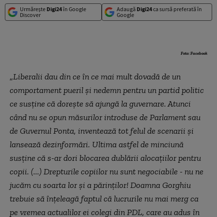
Urmărește
Digi24
în Google
Adaugă
Digi24
ca sursă preferată în
Discover
Google
Foto: Facebook
„
Liberalii dau din ce în ce mai mult dovadă de un
comportament pueril şi nedemn pentru un partid politic
ce susţine că doreşte să ajungă la guvernare. Atunci
când nu se opun măsurilor introduse de Parlament sau
de Guvernul Ponta, inventează tot felul de scenarii şi
lansează dezinformări. Ultima astfel de minciună
susţine că s-ar dori blocarea dublării alocaţiilor pentru
copii. (...) Drepturile copiilor nu sunt negociabile - nu ne
jucăm cu soarta lor şi a părinţilor! Doamna Gorghiu
trebuie să înţeleagă faptul că lucrurile nu mai merg ca
pe vremea actualilor ei colegi din PDL, care au adus în