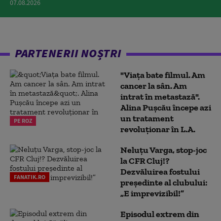
07.08.2026
PARTENERII NOȘTRI
"Viața bate filmul. Am
cancer la sân. Am
intrat în metastază".
Alina Pușcău începe azi
un tratament
PE ROZ
revoluționar în L.A.
Neluțu Varga, stop-joc
la CFR Cluj!?
Dezvăluirea fostului
FANATIK.RO
președinte al clubului:
„E imprevizibil!”
Episodul extrem din