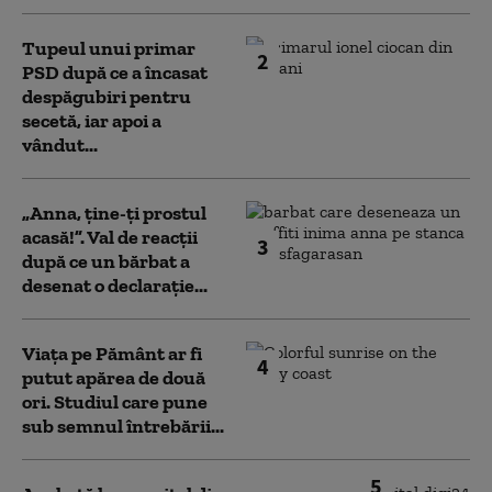
Tupeul unui primar
2
PSD după ce a încasat
despăgubiri pentru
secetă, iar apoi a
vândut...
„Anna, ţine-ţi prostul
acasă!”. Val de reacții
3
după ce un bărbat a
desenat o declarație...
Viața pe Pământ ar fi
4
putut apărea de două
ori. Studiul care pune
sub semnul întrebării...
5