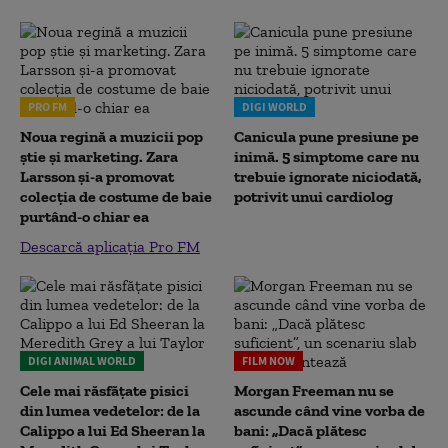
PRO FM
DIGI WORLD
Noua regină a muzicii pop
Canicula pune presiune pe
știe și marketing. Zara
inimă. 5 simptome care nu
Larsson și-a promovat
trebuie ignorate niciodată,
colecția de costume de baie
potrivit unui cardiolog
purtând-o chiar ea
Descarcă aplicația Pro FM
DIGI ANIMAL WORLD
FILM NOW
Cele mai răsfățate pisici
Morgan Freeman nu se
din lumea vedetelor: de la
ascunde când vine vorba de
Calippo a lui Ed Sheeran la
bani: „Dacă plătesc