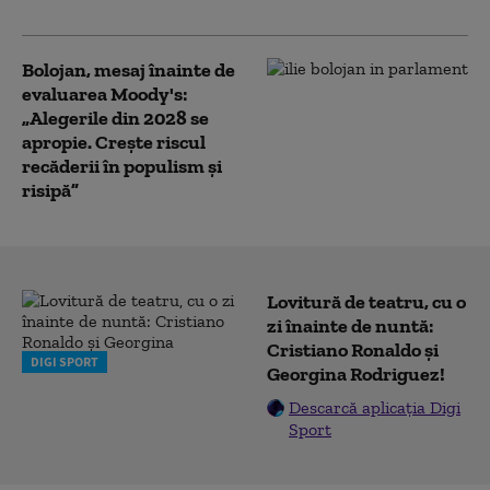
fost făcute cu țintă politică
Bolojan, mesaj înainte de
evaluarea Moody's:
„Alegerile din 2028 se
apropie. Crește riscul
recăderii în populism și
risipă”
Lovitură de teatru, cu o
zi înainte de nuntă:
Cristiano Ronaldo și
DIGI SPORT
Georgina Rodriguez!
Descarcă aplicația Digi
Sport