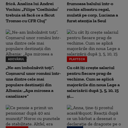
frică. Analiza lui Andrei
frumoasa balului într-o
Vochin: „Filipe ‘Coelhinho’
rochie albastru regal,
trebuia să facă ce a făcut
mulată pe corp. Luciana a
Tromso cu CFR Cluj”
furat atenția la Seul
ADEVĂRUL
PLAYTECH
„Ne-am îmbolnăvit toți”.
Cu cât îți crește salariul
Coșmarul unor români într-
pentru fiecare prag de
una dintre cele mai
vechime. Cum se aplică
populare destinații din
majorările din noua Lege a
Albania: „Apa mirosea a
salarizării după 3, 5, 10, 15
canalizare”
și...