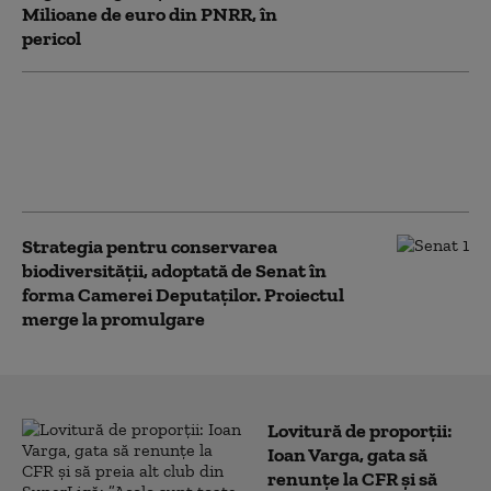
Milioane de euro din PNRR, în
pericol
Grindeanu: Legile votate de
Parlament împiedică pierderea
banilor din PNRR. PSD cere acum
și Legea salarizării
Strategia pentru conservarea
biodiversității, adoptată de Senat în
forma Camerei Deputaților. Proiectul
merge la promulgare
Lovitură de proporții:
Ioan Varga, gata să
renunțe la CFR și să