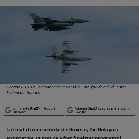
Avioane F-16 ale Forțelor Aeriene Române. Imagine de arhivă. Foto:
Profimedia Images
Urmărește
Digi24
în Google
Adaugă
Digi24
ca sursă preferată în
Discover
Google
La finalul unei ședințe de Guvern, Ilie Bolojan a
anunțat joi, 14 mai, că a fost finalizat programul