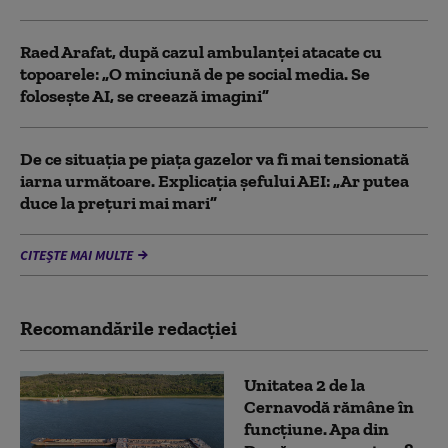
Raed Arafat, după cazul ambulanței atacate cu
topoarele: „O minciună de pe social media. Se
folosește AI, se creează imagini”
De ce situaţia pe piaţa gazelor va fi mai tensionată
iarna următoare. Explicația șefului AEI: „Ar putea
duce la preţuri mai mari”
CITEȘTE MAI MULTE
Recomandările redacţiei
Unitatea 2 de la
Cernavodă rămâne în
funcțiune. Apa din