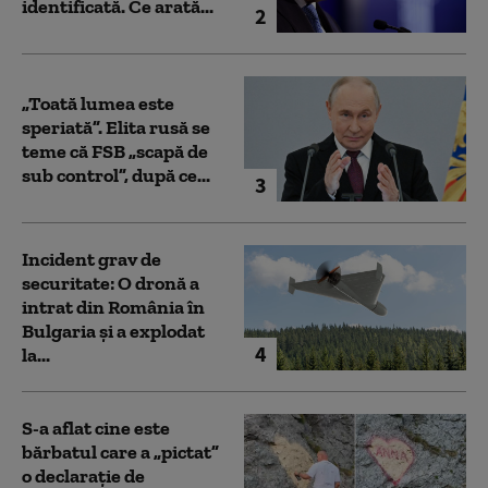
identificată. Ce arată...
2
„Toată lumea este
speriată”. Elita rusă se
teme că FSB „scapă de
sub control”, după ce...
3
Incident grav de
securitate: O dronă a
intrat din România în
Bulgaria şi a explodat
4
la...
S-a aflat cine este
bărbatul care a „pictat”
o declarație de