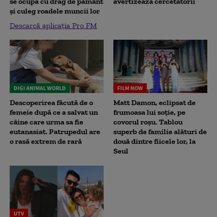
se ocupă cu drag de pământ
avertizează cercetătorii
și culeg roadele muncii lor
Descarcă aplicația Pro FM
DIGI ANIMAL WORLD
FILM NOW
Descoperirea făcută de o
Matt Damon, eclipsat de
femeie după ce a salvat un
frumoasa lui soție, pe
câine care urma sa fie
covorul roșu. Tablou
eutanasiat. Patrupedul are
superb de familie alături de
o rasă extrem de rară
două dintre fiicele lor, la
Seul
UTV