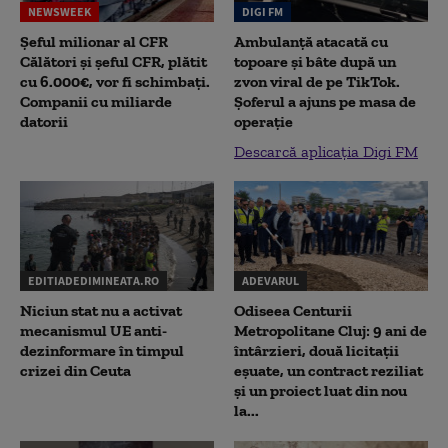
NEWSWEEK
DIGI FM
Șeful milionar al CFR
Ambulanță atacată cu
Călători și șeful CFR, plătit
topoare și bâte după un
cu 6.000€, vor fi schimbați.
zvon viral de pe TikTok.
Companii cu miliarde
Șoferul a ajuns pe masa de
datorii
operație
Descarcă aplicația Digi FM
EDITIADEDIMINEATA.RO
ADEVARUL
Niciun stat nu a activat
Odiseea Centurii
mecanismul UE anti-
Metropolitane Cluj: 9 ani de
dezinformare în timpul
întârzieri, două licitații
crizei din Ceuta
eșuate, un contract reziliat
și un proiect luat din nou
la...