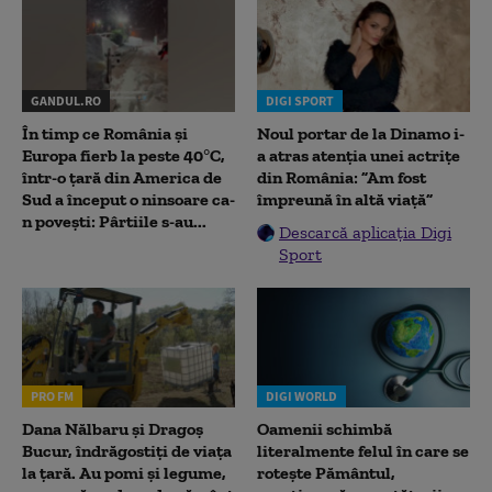
GANDUL.RO
DIGI SPORT
În timp ce România și
Noul portar de la Dinamo i-
Europa fierb la peste 40°C,
a atras atenția unei actrițe
într-o țară din America de
din România: ”Am fost
Sud a început o ninsoare ca-
împreună în altă viață”
n povești: Pârtiile s-au...
Descarcă aplicația Digi
Sport
PRO FM
DIGI WORLD
Dana Nălbaru și Dragoș
Oamenii schimbă
Bucur, îndrăgostiți de viața
literalmente felul în care se
la țară. Au pomi și legume,
rotește Pământul,