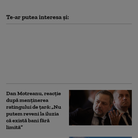
Te-ar putea interesa și:
Crin Antonescu:
„Bolojan nu se
cramponează de
funcție. Va pleca atunci
când va fi învestit un
guvern”. Pe cine vede
drept premier
Dan Motreanu, reacție
după menținerea
ratingului de țară: „Nu
putem reveni la iluzia
că există bani fără
limită”