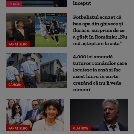
început
PE ROZ
Fotbalistul acuzat că
bea apa din ghivece și
florării, surprins de ce
a găsit în România: „Nu
mă așteptam la asta”
FANATIK.RO
4.000 lei amendă
tuturor românilor care
locuiesc la casă și fac
acest lucru în curte,
crezând că nu îi vede
CANCAN
nimeni
FANATIK.RO
FILM NOW