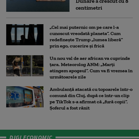
Dunăre a crescut cu 8
centimetri
„Cel mai puternic om pe care l-a
cunoscut vreodată planeta”. Cum
redefinește Trump „lumea liberă”
prin ego, cucerire și frică
Un nou val de aer african va cuprinde
țara. Meteorolog ANM: „Marți
atingem apogeul”. Cum va fi vremea în
următoarele zile
Ambulanţă atacată cu topoarele într-o
comună din Cluj, după ce într-un clip
pe TikTok s-a afirmat că „fură copii”.
Șoferul a fost rănit
DIGI ECONOMIC