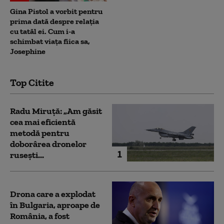
Gina Pistol a vorbit pentru
prima dată despre relația
cu tatăl ei. Cum i-a
schimbat viața fiica sa,
Josephine
Top Citite
Radu Miruță: „Am găsit
cea mai eficientă
metodă pentru
doborârea dronelor
1
rusești...
Drona care a explodat
în Bulgaria, aproape de
România, a fost