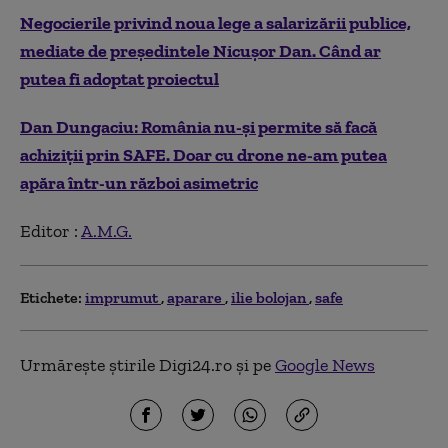
Negocierile privind noua lege a salarizării publice,
mediate de președintele Nicușor Dan. Când ar
putea fi adoptat proiectul
Dan Dungaciu: România nu-și permite să facă
achiziții prin SAFE. Doar cu drone ne-am putea
apăra într-un război asimetric
Editor :
A.M.G.
Etichete:
imprumut
aparare
ilie bolojan
safe
Urmărește știrile Digi24.ro și pe
Google News