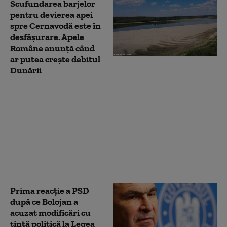
Scufundarea barjelor
pentru devierea apei
spre Cernavodă este în
desfășurare. Apele
Române anunță când
ar putea crește debitul
Dunării
PSD îi cere lui Bolojan
să susțină la Bruxelles
repornirea centralelor
pe cărbune: „României
nu i se poate cere să
rămână în beznă”
Prima reacție a PSD
după ce Bolojan a
acuzat modificări cu
țintă politică la Legea