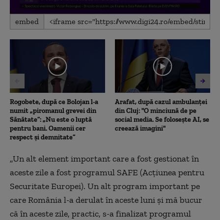
0
embed
seconds
of
3
minutes,
25
seconds
Rogobete, după ce Bolojan l-a
Arafat, după cazul ambulanței
numit „piromanul grevei din
din Cluj: "O minciună de pe
Sănătate”: „Nu este o luptă
social media. Se folosește AI, se
pentru bani. Oamenii cer
creează imagini"
respect și demnitate”
„Un alt element important care a fost gestionat în
aceste zile a fost programul SAFE (Acțiunea pentru
Securitate Europei). Un alt program important pe
care România l-a derulat în aceste luni și mă bucur
că în aceste zile, practic, s-a finalizat programul