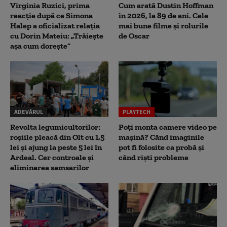
Virginia Ruzici, prima
Cum arată Dustin Hoffman
reacție după ce Simona
în 2026, la 89 de ani. Cele
Halep a oficializat relația
mai bune filme și rolurile
cu Dorin Mateiu: „Trăiește
de Oscar
așa cum dorește”
ADEVĂRUL
PLAYTECH
Revolta legumicultorilor:
Poți monta camere video pe
roșiile pleacă din Olt cu 1,5
mașină? Când imaginile
lei și ajung la peste 5 lei în
pot fi folosite ca probă și
Ardeal. Cer controale și
când riști probleme
eliminarea samsarilor