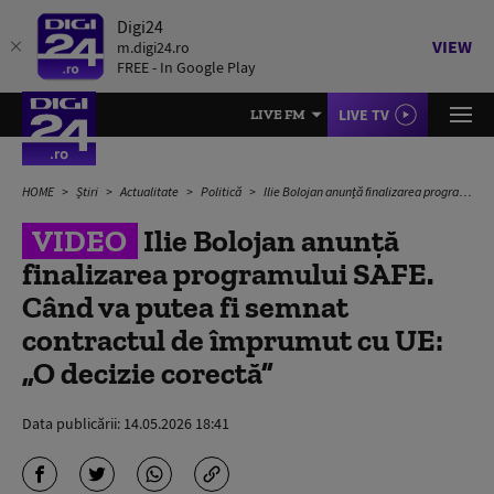
Digi24
VIEW
m.digi24.ro
FREE - In Google Play
LIVE TV
LIVE FM
HOME
Știri
Actualitate
Politică
Ilie Bolojan anunță finalizarea programului SAFE. Când va putea fi semnat contractul de împrumut cu UE: „O decizie corectă”
VIDEO
Ilie Bolojan anunță
finalizarea programului SAFE.
Când va putea fi semnat
contractul de împrumut cu UE:
„O decizie corectă”
Data publicării:
14.05.2026 18:41