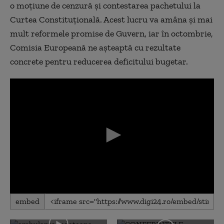
o moțiune de cenzură și contestarea pachetului la
Curtea Constituțională. Acest lucru va amâna și mai
mult reformele promise de Guvern, iar în octombrie,
Comisia Europeană ne așteaptă cu rezultate
concrete pentru reducerea deficitului bugetar.
0
embed
seconds
of
0