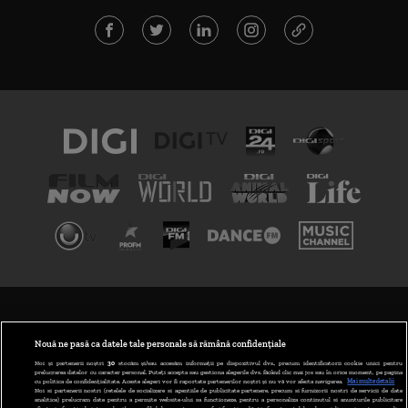
TERMENI ȘI CONDIȚII
POLITICA DE CONFIDENȚIALITATE
Nouă ne pasă ca datele tale personale să rămână confidențiale
Noi și partenerii noștri
30
stocăm și/sau accesăm informații pe dispozitivul dvs., precum identificatorii cookie unici pentru
prelucrarea datelor cu caracter personal. Puteți accepta sau gestiona alegerile dvs. făcând clic mai jos sau în orice moment, pe pagina
ABONARE DIGI TV
cu politica de confidențialitate. Aceste alegeri vor fi raportate partenerilor noștri și nu vă vor afecta navigarea.
Mai multe detalii
Noi si partenerii nostri (retelele de socializare si agentiile de publicitate partenere, precum si furnizorii nostri de servicii de date
analitice) prelucram date pentru a permite website-ului sa functioneze, pentru a personaliza continutul si anunturile publicitare
GESTIONAȚI PREFERINȚELE