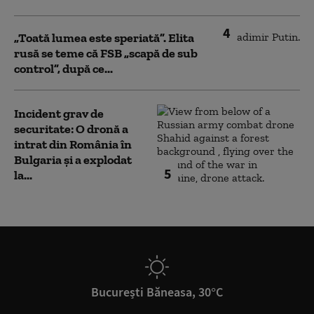
4
„Toată lumea este speriată”. Elita
rusă se teme că FSB „scapă de sub
control”, după ce...
Incident grav de
securitate: O dronă a
intrat din România în
Bulgaria şi a explodat
5
la...
București Băneasa, 30°C