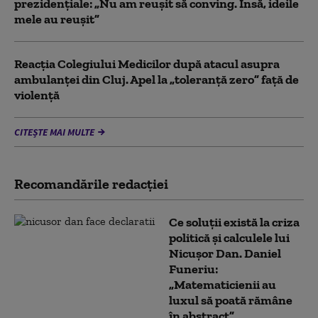
prezidențiale: „Nu am reușit să conving. Însă, ideile
mele au reușit”
Reacția Colegiului Medicilor după atacul asupra
ambulanței din Cluj. Apel la „toleranță zero” față de
violență
CITEȘTE MAI MULTE
Recomandările redacţiei
Ce soluții există la criza
politică și calculele lui
Nicușor Dan. Daniel
Funeriu:
„Matematicienii au
luxul să poată rămâne
în abstract”