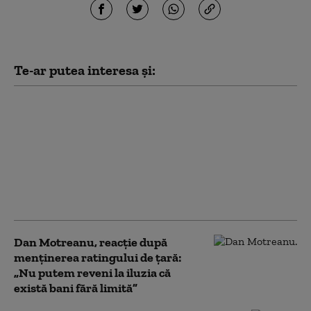
Te-ar putea interesa și:
Crin Antonescu:
„Bolojan nu se
cramponează de
funcție. Va pleca atunci
când va fi învestit un
guvern”. Pe cine vede
drept premier
Dan Motreanu, reacție după
menținerea ratingului de țară:
„Nu putem reveni la iluzia că
există bani fără limită”