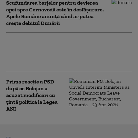
Scufundarea barjelor pentru devierea
apei spre Cernavodă este în desfășurare.
Apele Române anunță când ar putea
crește debitul Dunării
PSD îi cere lui Bolojan să susțină la
Bruxelles repornirea centralelor pe
cărbune: „României nu i se poate cere
să rămână în beznă”
Prima reacție a PSD
după ce Bolojan a
acuzat modificări cu
țintă politică la Legea
ANI