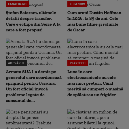
FANATIK.RO
FILM NOW
Ștefan Baiaram, ultimele
Cum arată Dustin Hoffman
detalii despre transfer.
în 2026, la 89 de ani. Cele
Care e echipa din Serie A la
mai bune filme și rolurile
care a fost propus!
de Oscar
ADEVĂRUL
PLAYTECH
Armata SUA l-a demis pe
Luna în care
generalul care coordonează
electrocasnicele au cele
sprijinul pentru Ucraina.
mai mici prețuri. Când
Un fost oficial invocă
merită să cumperi o mașină
probleme legate de
de spălat sau un frigider
consumul de...