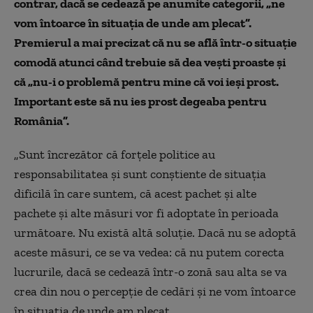
contrar, dacă se cedează pe anumite categorii, „ne
vom întoarce în situația de unde am plecat”.
Premierul a mai precizat că nu se află într-o situație
comodă atunci când trebuie să dea vești proaste și
că „nu-i o problemă pentru mine că voi ieși prost.
Important este să nu ies prost degeaba pentru
România”.
„Sunt încrezător că forțele politice au
responsabilitatea și sunt conștiente de situația
dificilă în care suntem, că acest pachet și alte
pachete și alte măsuri vor fi adoptate în perioada
următoare. Nu există altă soluție. Dacă nu se adoptă
aceste măsuri, ce se va vedea: că nu putem corecta
lucrurile, dacă se cedează într-o zonă sau alta se va
crea din nou o percepție de cedări și ne vom întoarce
în situația de unde am plecat.