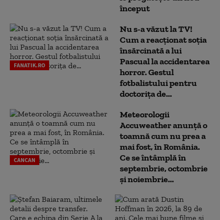
început
Nu s-a văzut la TV!
Cum a reacţionat soţia
însărcinată a lui
Pascual la accidentarea
FANATIK.RO
horror. Gestul
fotbalistului pentru
doctoriţa de...
Meteorologii
Accuweather anunță o
toamnă cum nu prea a
mai fost, în România.
Ce se întâmplă în
CANCAN
septembrie, octombrie
și noiembrie...