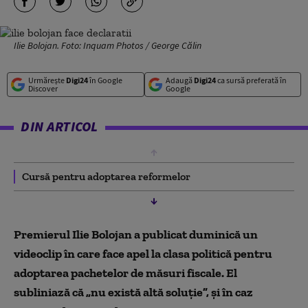
Ilie Bolojan. Foto: Inquam Photos / George Călin
Urmărește
Digi24
în Google
Adaugă
Digi24
ca sursă preferată în
Discover
Google
DIN ARTICOL
Cursă pentru adoptarea reformelor
Premierul Ilie Bolojan a publicat duminică un
videoclip în care face apel la clasa politică pentru
adoptarea pachetelor de măsuri fiscale. El
subliniază că „nu există altă soluție”, și în caz