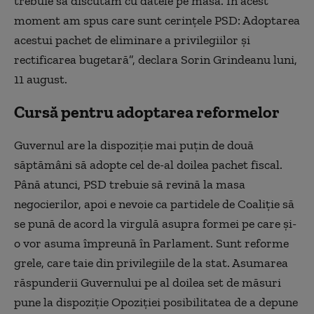
trebuie să discutăm cu datele pe masă. În acest
moment am spus care sunt cerințele PSD: Adoptarea
acestui pachet de eliminare a privilegiilor și
rectificarea bugetară”, declara Sorin Grindeanu luni,
11 august.
Cursă pentru adoptarea reformelor
Guvernul are la dispoziție mai puțin de două
săptămâni să adopte cel de-al doilea pachet fiscal.
Până atunci, PSD trebuie să revină la masa
negocierilor, apoi e nevoie ca partidele de Coaliție să
se pună de acord la virgulă asupra formei pe care și-
o vor asuma împreună în Parlament. Sunt reforme
grele, care taie din privilegiile de la stat. Asumarea
răspunderii Guvernului pe al doilea set de măsuri
pune la dispoziție Opoziției posibilitatea de a depune