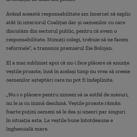
Având această responsabilitate am încercat să explic
atât în interiorul Coaliției dar și oamenilor cu care
discutăm din sectorul public, pentru că avem o
responsabilitate. Stimați colegi, trebuie să ne facem
reformele”, a transmis premierul Ilie Bolojan.
El a mai subliniat apoi că nu-i face plăcere să anunțe
veștile proaste, însă în același timp nu vrea să creeze
oamenilor așteptări care nu pot fi îndeplinite.
„Nu-i o plăcere pentru nimeni să ia astfel de măsuri,
nu le ia cu inimă deschisă. Veștile proaste rămân
foarte puțini oameni să le dea și uneori par singuri
în situația asta. La veștile bune întotdeauna e
înghesuială mare.