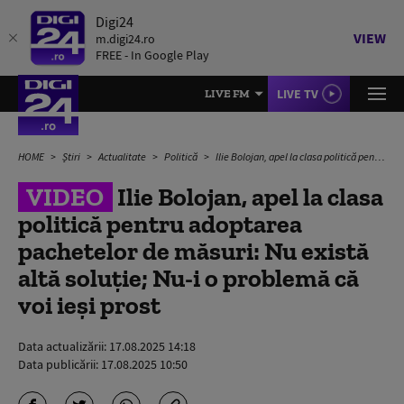
Digi24
VIEW
m.digi24.ro
FREE - In Google Play
LIVE TV
LIVE FM
HOME
Știri
Actualitate
Politică
Ilie Bolojan, apel la clasa politică pentru adoptarea pachetelor de măsuri: Nu există altă soluție; Nu-i o problemă că voi ieși prost
VIDEO
Ilie Bolojan, apel la clasa
politică pentru adoptarea
pachetelor de măsuri: Nu există
altă soluție; Nu-i o problemă că
voi ieși prost
Data actualizării:
17.08.2025 14:18
Data publicării:
17.08.2025 10:50