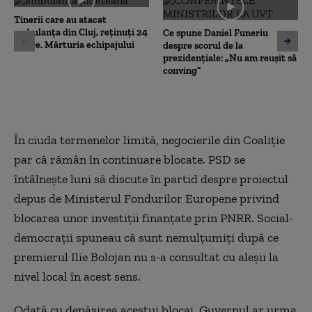
seconds
Tinerii care au atacat
ambulanța din Cluj, reținuți 24
Ce spune Daniel Funeriu
de ore. Mărturia echipajului
despre scorul de la
prezidențiale: „Nu am reușit să
conving”
În ciuda termenelor limită, negocierile din Coaliție
par că rămân în continuare blocate. PSD se
întâlnește luni să discute în partid despre proiectul
depus de Ministerul Fondurilor Europene privind
blocarea unor investiții finanțate prin PNRR. Social-
democrații spuneau că sunt nemulțumiți după ce
premierul Ilie Bolojan nu s-a consultat cu aleșii la
nivel local în acest sens.
Odată cu depășirea acestui blocaj, Guvernul ar urma