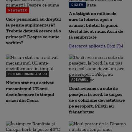
DIGI FM
NEWSWEEK
A câștigat un milion de
Care pensionari au dreptul
euro la loterie, apoi a
la pensie suplimentară?
aruncat biletul la gunoi.
Trebuie depusă cerere să o
Gestul făcut muncitorii de
primești? Despre ce sume
la salubritate
vorbim?
Descarcă aplicația Digi FM
EDITIADEDIMINEATA.RO
ADEVARUL
Niciun stat nu a activat
Două avioane cu sute de
mecanismul UE anti-
pasageri la bord, la un pas
dezinformare în timpul
de o coliziune devastatoare
crizei din Ceuta
pe aeroport. Piloții au
frânat brusc