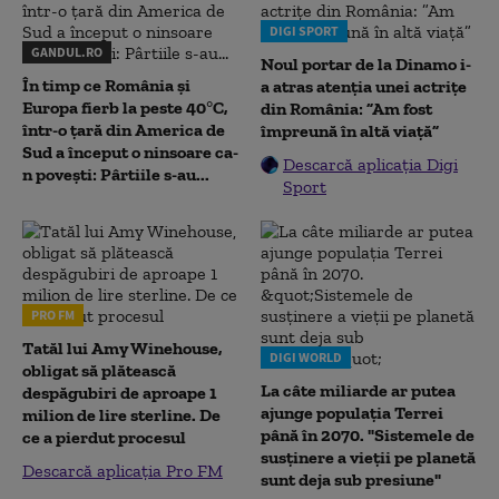
DIGI SPORT
GANDUL.RO
Noul portar de la Dinamo i-
În timp ce România și
a atras atenția unei actrițe
Europa fierb la peste 40°C,
din România: ”Am fost
într-o țară din America de
împreună în altă viață”
Sud a început o ninsoare ca-
Descarcă aplicația Digi
n povești: Pârtiile s-au...
Sport
PRO FM
Tatăl lui Amy Winehouse,
DIGI WORLD
obligat să plătească
La câte miliarde ar putea
despăgubiri de aproape 1
ajunge populația Terrei
milion de lire sterline. De
până în 2070. "Sistemele de
ce a pierdut procesul
susținere a vieții pe planetă
Descarcă aplicația Pro FM
sunt deja sub presiune"