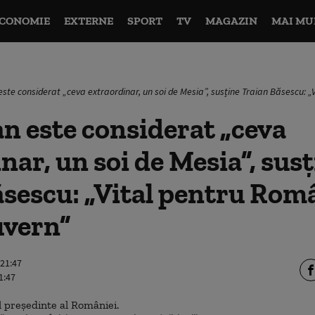
CONOMIE
EXTERNE
SPORT
TV
MAGAZIN
MAI MU
 este considerat „ceva extraordinar, un soi de Mesia”, susține Traian Băsescu:
jan este considerat „ceva
nar, un soi de Mesia”, sus
sescu: „Vital pentru Româ
uvern”
 21:47
1:47