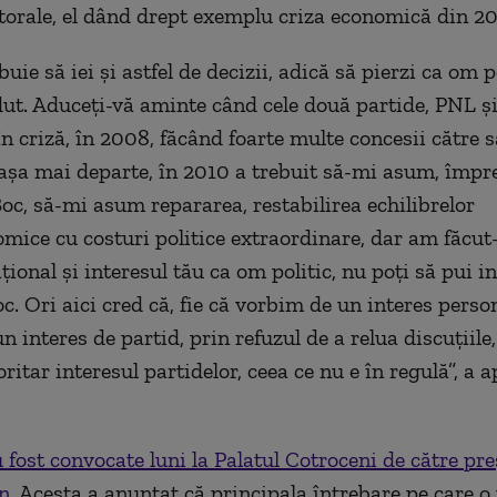
ctorale, el dând drept exemplu criza economică din 2
buie să iei şi astfel de decizii, adică să pierzi ca om po
ut. Aduceţi-vă aminte când cele două partide, PNL ş
n criză, în 2008, făcând foarte multe concesii către sa
 aşa mai departe, în 2010 a trebuit să-mi asum, împr
oc, să-mi asum repararea, restabilirea echilibrelor
ice cu costuri politice extraordinare, dar am făcut-
ţional şi interesul tău ca om politic, nu poţi să pui i
c. Ori aici cred că, fie că vorbim de un interes person
 interes de partid, prin refuzul de a relua discuţiile,
ritar interesul partidelor, ceea ce nu e în regulă”, a a
u fost convocate luni la Palatul Cotroceni de către pre
n
. Acesta a anunţat că principala întrebare pe care o