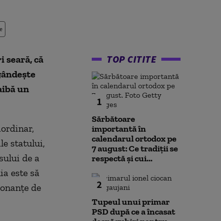
e
TOP CITITE
i seară, că
 gândeşte
aibă un
1
Sărbătoare
aordinar,
importantă în
calendarul ortodox pe
le statului,
7 august: Ce tradiții se
sului de a
respectă și cui...
ia este să
2
donanţe de
Tupeul unui primar
PSD după ce a încasat