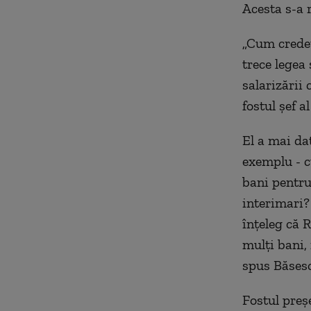
Acesta s-a 
„Cum credeţ
trece legea 
salarizării
fostul șef al
El a mai da
exemplu - c
bani pentru
interimari?
înţeleg că 
mulţi bani, 
spus Băses
Fostul preşe