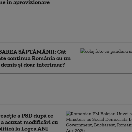
e în aprovizionare
area barjelor pentru devierea apei spre
odă este în desfășurare. Apele Române anunță
 putea crește debitul Dunării
BAREA SĂPTĂMÂNII: Cât
ate continua România cu un
demis și doar interimar?
cere lui Bolojan să susțină la Bruxelles
rea centralelor pe cărbune: „României nu i se
ere să rămână în beznă”
eacție a PSD după ce
 a acuzat modificări cu
olitică la Legea ANI