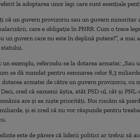
referit la adoptarea unor legi care sunt esenţiale pen
i că un guvern provizoriu sau un guvern minoritar 
salarizării, care e obligaţie în PNRR. Cum o trece leg
 cu un guvern care nu este în deplină putere?”, a mai 
 statului.
t un exemplu, referindu-se la dotarea armatei: „Sau u
um se dă mandat pentru semnarea celor 8,3 miliarde
 dotarea armatei de către un guvern provizoriu, cu m
 Deci, cred că oamenii ăştia, atât PSD-ul, cât şi PNL-
România are şi ea nişte priorităţi. Noi riscăm să pier
miliarde, şi ei cred că nu vor răspunde pentru treaba 
cu.
dinte este de părere că liderii politici ar trebui să a