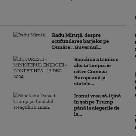
Radu Miruță, despre
scufundarea barjelor pe
Dunăre: „Guvernul...
România a trimis o
alertă timpurie
către Comisia
Europeană și
statele...
Iranul vrea să-l țină
în șah pe Trump
până la alegerile de
la...