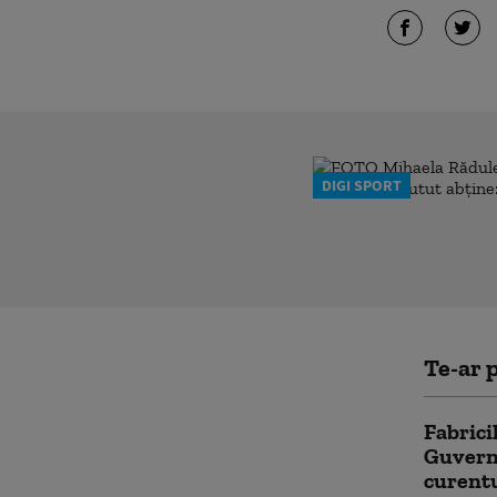
DIGI SPORT
Te-ar p
Fabrici
Guvernu
curentu