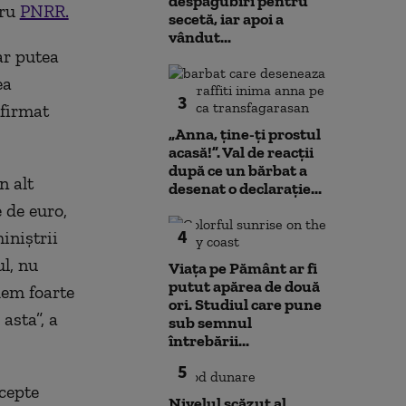
despăgubiri pentru
tru
PNRR.
secetă, iar apoi a
vândut...
ar putea
ea
3
afirmat
„Anna, ţine-ţi prostul
acasă!”. Val de reacții
după ce un bărbat a
n alt
desenat o declarație...
 de euro,
4
iniştrii
ul, nu
Viața pe Pământ ar fi
putut apărea de două
dem foarte
ori. Studiul care pune
asta”, a
sub semnul
întrebării...
5
ccepte
Nivelul scăzut al