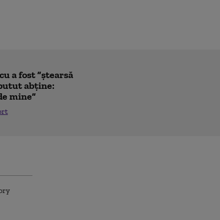
u a fost ”ștearsă
putut abține:
 de mine”
ort