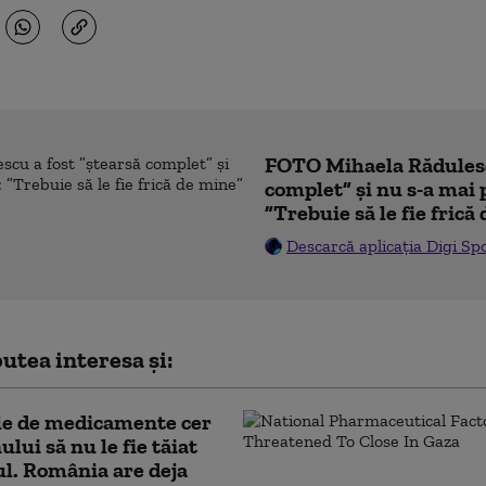
FOTO Mihaela Rădulesc
complet” și nu s-a mai 
”Trebuie să le fie frică
Descarcă aplicația Digi Sp
utea interesa și:
le de medicamente cer
lui să nu le fie tăiat
l. România are deja