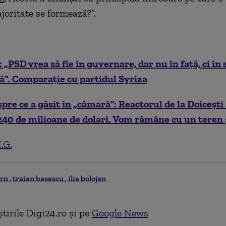
joritate se formează?”.
: „PSD vrea să fie în guvernare, dar nu în faţă, ci în 
ă”. Comparație cu partidul Syriza
spre ce a găsit în „cămară”: Reactorul de la Doiceşti
40 de milioane de dolari. Vom rămâne cu un teren ş
.G.
ern
traian basescu
ilie bolojan
tirile Digi24.ro și pe
Google News