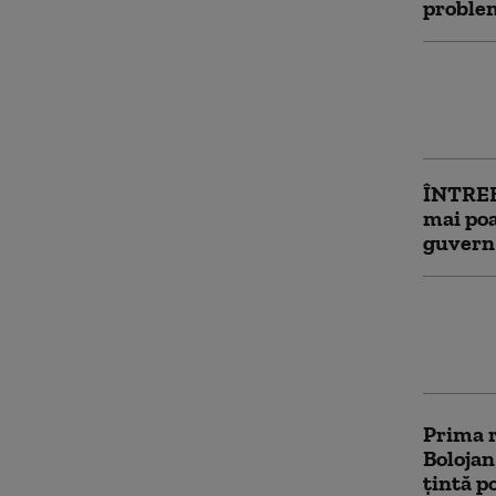
problem
Scufund
Cernav
când ar
ÎNTRE
mai po
guvern 
PSD îi 
reporni
poate c
Prima r
Bolojan
țintă p