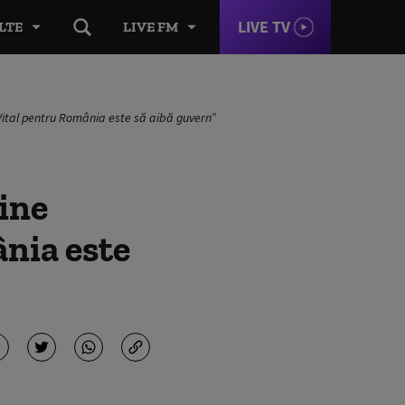
LIVE TV
LTE
LIVE FM
 „Vital pentru România este să aibă guvern”
ține
nia este