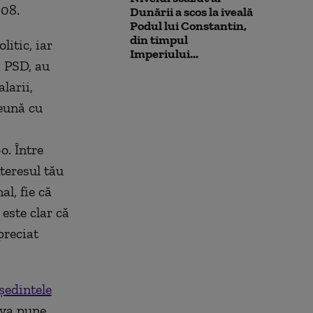
008.
Dunării a scos la iveală
Podul lui Constantin,
din timpul
litic, iar
Imperiului...
i PSD, au
larii,
eună cu
o. Între
nteresul tău
al, fie că
 este clar că
preciat
şedintele
 va pune