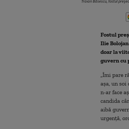
Traian Băsescu, fostul președ
Fostul preş
Ilie Boloja
doar la vii
guvern cu 
„Îmi pare r
aşa, un soi 
n-ar face aş
candida cân
aibă guvern
urgenţă, or