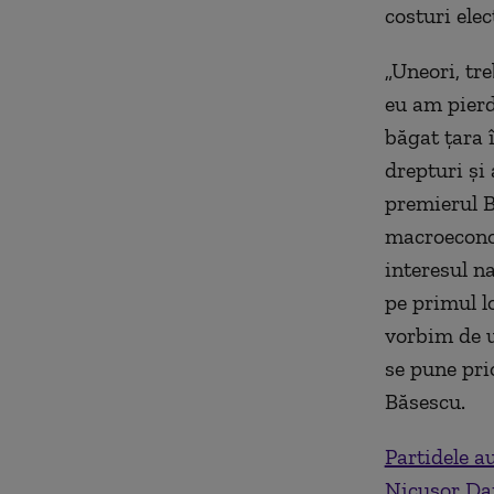
costuri ele
„Uneori, tre
eu am pierd
băgat ţara î
drepturi şi
premierul B
macroeconom
interesul na
pe primul lo
vorbim de un
se pune prio
Băsescu.
Partidele a
Nicuşor Da