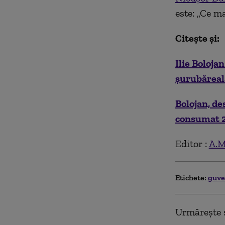
este: „Ce ma
Citește și:
Ilie Bolojan
şurubăreal
Bolojan, de
consumat 2
Editor :
A.M
Etichete:
guv
Urmărește ș