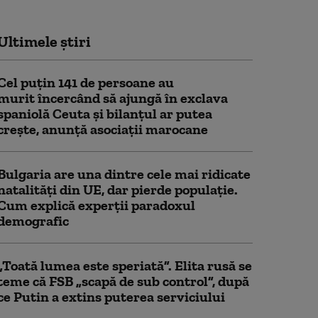
Ultimele știri
Cel puţin 141 de persoane au
murit încercând să ajungă în exclava
spaniolă Ceuta şi bilanţul ar putea
creşte, anunță asociații marocane
Bulgaria are una dintre cele mai ridicate
natalități din UE, dar pierde populație.
Cum explică experții paradoxul
demografic
„Toată lumea este speriată”. Elita rusă se
teme că FSB „scapă de sub control”, după
ce Putin a extins puterea serviciului