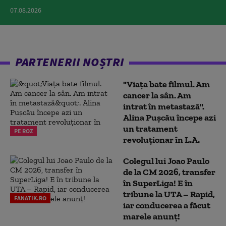
07.08.2026
PARTENERII NOȘTRI
"Viața bate filmul. Am
cancer la sân. Am
intrat în metastază".
Alina Pușcău începe azi
un tratament
PE ROZ
revoluționar în L.A.
Colegul lui Joao Paulo
de la CM 2026, transfer
în SuperLiga! E în
tribune la UTA – Rapid,
FANATIK.RO
iar conducerea a făcut
marele anunț!