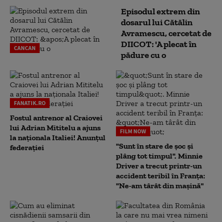
Episodul extrem din
dosarul lui Cătălin
Avramescu, cercetat de
DIICOT: 'A plecat în
CANCAN
pădure cu o
FANATIK.RO
Fostul antrenor al Craiovei
lui Adrian Mititelu a ajuns
FILM NOW
la naționala Italiei! Anunțul
"Sunt în stare de șoc și
federației
plâng tot timpul". Minnie
Driver a trecut printr-un
accident teribil în Franța:
"Ne-am târât din mașină"