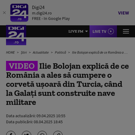
Digi24
VIEW
m.digi24.ro
FREE - In Google Play
LIVE TV
LIVE FM
HOME
Știri
Actualitate
Politică
Ilie Bolojan explică de ce România a ales să cumpere o corvetă ușoară din Turcia, când la Galați sunt construite nave militare
VIDEO
Ilie Bolojan explică de ce
România a ales să cumpere o
corvetă ușoară din Turcia, când
la Galați sunt construite nave
militare
Data actualizării:
09.04.2025 10:55
Data publicării:
08.04.2025 18:45