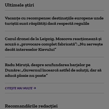
Ultimele știri
Vacanțe cu recompense: destinațiile europene unde
turiștii sunt răsplătiți dacă respectă regulile
Cazul dronei de la Leipzig. Moscova reacționează și
acuză o „provocare complet fabricată”: „Nu serveşte
decât intereselor Kievului”
Radu Miruță, despre scufundarea barjelor pe
Dunăre: „Guvernul încearcă astfel de soluții, dar să
aducă ploaie nu poate”
CITEȘTE MAI MULTE
Recomandările redacţiei