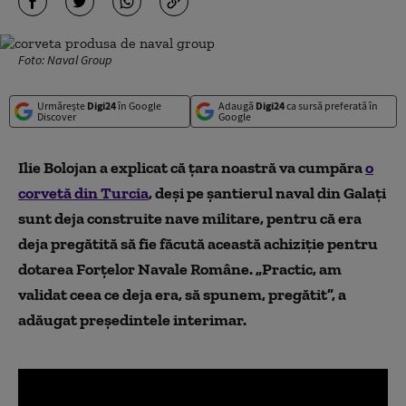
Foto: Naval Group
Urmărește
Digi24
în Google
Adaugă
Digi24
ca sursă preferată în
Discover
Google
Ilie Bolojan a explicat că țara noastră va cumpăra
o
corvetă din Turcia
, deși pe șantierul naval din Galați
sunt deja construite nave militare, pentru că era
deja pregătită să fie făcută această achiziție pentru
dotarea Forțelor Navale Române. „Practic, am
validat ceea ce deja era, să spunem, pregătit”, a
adăugat președintele interimar.