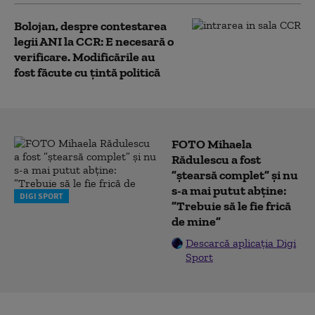
Bolojan, despre contestarea
legii ANI la CCR: E necesară o
verificare. Modificările au
fost făcute cu țintă politică
FOTO Mihaela
Rădulescu a fost
”ștearsă complet” și nu
s-a mai putut abține:
DIGI SPORT
”Trebuie să le fie frică
de mine”
Descarcă aplicația Digi
Sport