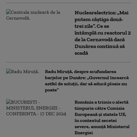
Nuclearelectrica: „Mai
putem câștiga două-
trei zile”. Ce se
întâmplă cu reactorul 2
de la Cernavodă dacă
Dunărea continuă să
scadă
Radu Miruță, despre scufundarea
barjelor pe Dunăre: „Guvernul încearcă
astfel de soluții, dar să aducă ploaie nu
poate”
România a trimis o alertă
timpurie către Comisia
Europeană și statele UE,
în contextul secetei
severe, anunță Ministerul
Energiei