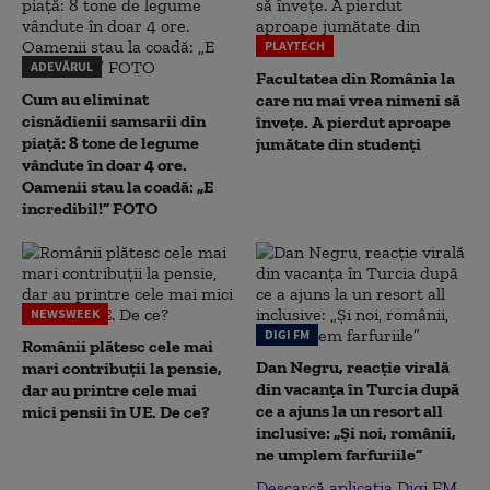
PLAYTECH
ADEVĂRUL
Facultatea din România la
Cum au eliminat
care nu mai vrea nimeni să
cisnădienii samsarii din
înveţe. A pierdut aproape
piață: 8 tone de legume
jumătate din studenţi
vândute în doar 4 ore.
Oamenii stau la coadă: „E
incredibil!” FOTO
NEWSWEEK
DIGI FM
Românii plătesc cele mai
Dan Negru, reacție virală
mari contribuții la pensie,
din vacanța în Turcia după
dar au printre cele mai
ce a ajuns la un resort all
mici pensii în UE. De ce?
inclusive: „Și noi, românii,
ne umplem farfuriile”
Descarcă aplicația Digi FM