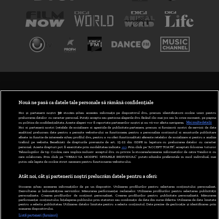
TERMENI ȘI CONDIȚII
POLITICA DE CONFIDENȚIALITATE
Nouă ne pasă ca datele tale personale să rămână confidențiale
Noi și partenerii noștri
30
stocăm și/sau accesăm informații pe dispozitivul dvs., precum identificatorii cookie unici pentru
prelucrarea datelor cu caracter personal. Puteți accepta sau gestiona alegerile dvs. făcând clic mai jos sau în orice moment, pe pagina
ABONARE DIGI TV
cu politica de confidențialitate. Aceste alegeri vor fi raportate partenerilor noștri și nu vă vor afecta navigarea.
Mai multe detalii
Noi si partenerii nostri (retelele de socializare si agentiile de publicitate partenere, precum si furnizorii nostri de servicii de date
analitice) prelucram date pentru a permite website-ului sa functioneze, pentru a personaliza continutul si anunturile publicitare
GESTIONAȚI PREFERINȚELE
afisate in functie de interesele si/sau profilul dvs., pentru a va oferi functionalitati aferente retelelor de socializare si pentru a analiza
traficul pe website. Beneficiati de drepturile prevazute de art. 15-22 din GDPR in legatura cu prelucrarea datelor cu caracter
personal. Aceste drepturi pot fi exercitate prin modalitatea indicata
aici
. Prin click pe “ACCEPT TOATE”, acceptati folosirea tuturor
CODUL DIGI24
Tehnologiilor de tip Cookie, care implica inclusiv acceptul dvs. cu privire la stocarea/accesarea informatiilor de catre Vendor-ii cu
care colaboram. Prin click pe “VREAU SA MODIFIC SETARILE INDIVIDUAL” puteti schimba preferintele in mod individual, mai
putin cele legate de cookie strict necesare pentru functionarea website-ului.
CAMERE WEB
Atât noi, cât și partenerii noștri prelucrăm datele pentru a oferi:
CONTACT/INFO
Stocarea și/sau accesarea informațiilor de pe un dispozitiv. Utilizarea profilurilor pentru selectarea conținutului personalizat.
Dezvoltarea și îmbunătățirea serviciilor. Măsurarea performanței reclamelor. Utilizarea profilurilor pentru selectarea publicității
personalizate. Crearea profilurilor de conținut personalizat. Crearea profilurilor pentru publicitate personalizată. Măsurarea
performanței conținutului. Înțelegerea publicului prin statistici sau combinații de date din surse diferite. Utilizarea de date limitate
pentru a selecta publicitatea. Utilizarea datelor limitate pentru a selecta conținutul. Date precise de geolocație și identificarea prin
VERSIUNE DESKTOP
scanarea dispozitivului.
Listă parteneri (furnizori)