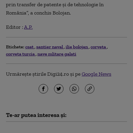
prin transfer de patente și de tehnologie în
România”, a conchis Bolojan.
Editor :
A.P.
Etichete:
csat
santier naval
ilie bolojan
corveta
corveta turcia
nave mlitare galati
Urmărește știrile Digi24.ro și pe
Google News
Te-ar putea interesa și:
Scufundarea barjelor pentru devierea