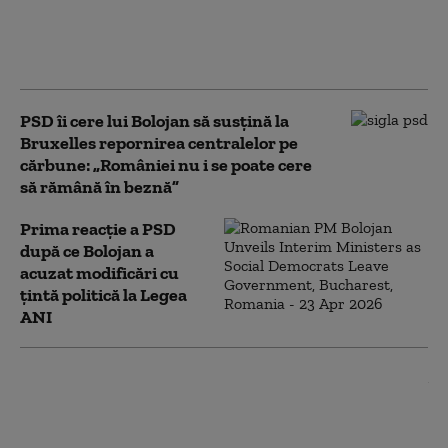
apei spre Cernavodă este în desfășurare.
Apele Române anunță când ar putea
crește debitul Dunării
PSD îi cere lui Bolojan să susțină la
Bruxelles repornirea centralelor pe
cărbune: „României nu i se poate cere
să rămână în beznă”
Prima reacție a PSD
după ce Bolojan a
acuzat modificări cu
țintă politică la Legea
ANI
Ilie Bolojan spune în ce
condiții ar susține PNL
un Guvern tehnocrat