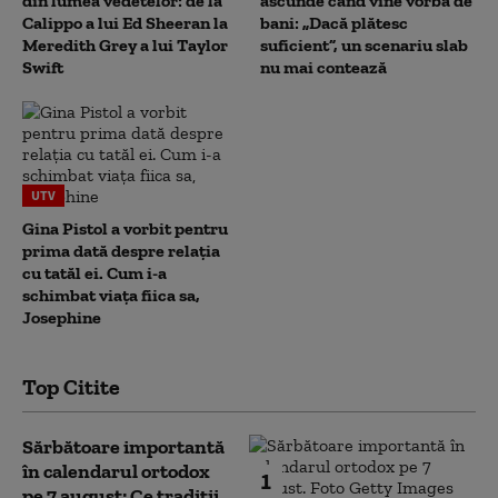
din lumea vedetelor: de la
ascunde când vine vorba de
Calippo a lui Ed Sheeran la
bani: „Dacă plătesc
Meredith Grey a lui Taylor
suficient”, un scenariu slab
Swift
nu mai contează
UTV
Gina Pistol a vorbit pentru
prima dată despre relația
cu tatăl ei. Cum i-a
schimbat viața fiica sa,
Josephine
Top Citite
Sărbătoare importantă
în calendarul ortodox
1
pe 7 august: Ce tradiții