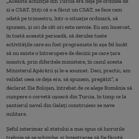
„Această achiziție din Turcia era deja pe ordinea de
zi a CSAT. Știți că s-a făcut un CSAT, se face cam
odată pe trimestru, într-o situație ordinară, să
spunem, și ori de cât ori este nevoie. Eu am încercat,
în toată această perioadă, să derulez toate
activitățile care au fost programate în așa fel încât
să nu existe o întrerupere de decizii pe care țara
noastră, prin diferitele ministere, în cazul acesta
Ministerul Apărării și le-a asumat. Deci, practic, am
validat ceea ce deja era, să spunem, pregătit”, a
declarat Ilie Bolojan, întrebat de ce alege România să
cumpere o corvetă ușoară din Turcia, în timp ce la
șantierul naval din Galați construiesc se nave
militare.
Șeful interimar al statului a mai spus că lucrurile
trebuie să se schimbe, și înzestrarea să fie făcută