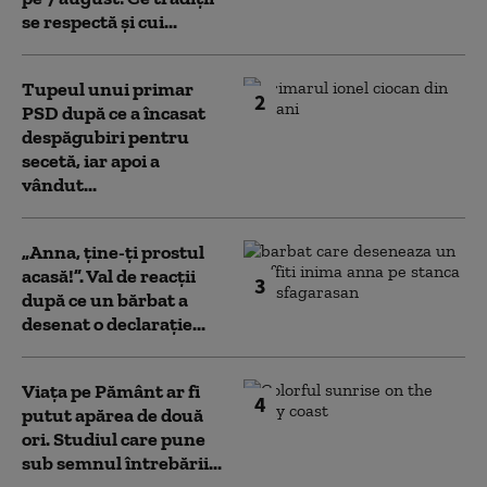
se respectă și cui...
Tupeul unui primar
2
PSD după ce a încasat
despăgubiri pentru
secetă, iar apoi a
vândut...
„Anna, ţine-ţi prostul
acasă!”. Val de reacții
3
după ce un bărbat a
desenat o declarație...
Viața pe Pământ ar fi
4
putut apărea de două
ori. Studiul care pune
sub semnul întrebării...