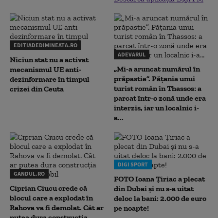
EDITIADEDIMINEATA.RO
ADEVARUL
Niciun stat nu a activat
„Mi-a aruncat numărul în
mecanismul UE anti-
prăpastie”. Pățania unui
dezinformare în timpul
turist român în Thassos: a
crizei din Ceuta
parcat într-o zonă unde era
interzis, iar un localnic i-
a...
DIGI SPORT
GANDUL.RO
FOTO Ioana Țiriac a plecat
Ciprian Ciucu crede că
din Dubai și nu s-a uitat
blocul care a explodat în
deloc la bani: 2.000 de euro
Rahova va fi demolat. Cât ar
pe noapte!
putea dura construcția