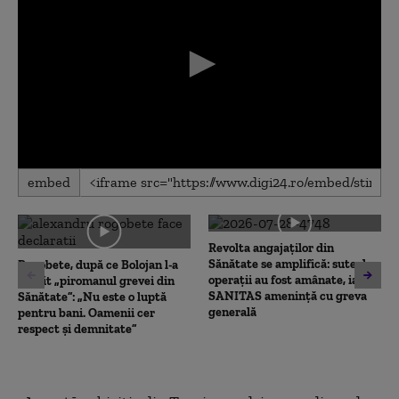
0
embed
seconds
of
0
seconds
Revolta angajaților din
Sănătate se amplifică: sute de
Rogobete, după ce Bolojan l-a
operații au fost amânate, iar
numit „piromanul grevei din
SANITAS amenință cu greva
Sănătate”: „Nu este o luptă
generală
pentru bani. Oamenii cer
respect și demnitate”